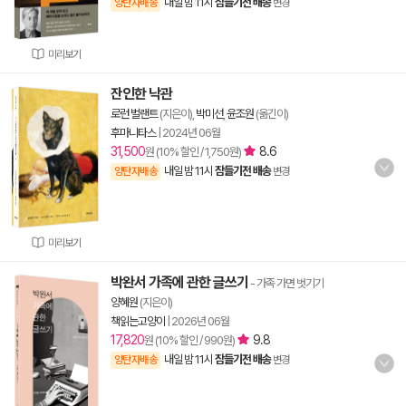
내일 밤 11시
잠들기전 배송
양탄자배송
변경
미리보기
잔인한 낙관
로런 벌랜트
(지은이),
박미선
,
윤조원
(옮긴이)
후마니타스
|
2024년 06월
31,500
8.6
원 (10% 할인 / 1,750원)
내일 밤 11시
잠들기전 배송
양탄자배송
변경
미리보기
박완서 가족에 관한 글쓰기
- 가족 가면 벗기기
양혜원
(지은이)
책읽는고양이
|
2026년 06월
17,820
9.8
원 (10% 할인 / 990원)
내일 밤 11시
잠들기전 배송
양탄자배송
변경