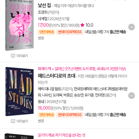
낯선 집
- 재일 이주 여성의 자리를 엮다
조경희
(지은이)
사계절
|
2026년 07월
17,100
10.0
원 (10% 할인 / 950원)
내일 (월) 아침 7시
출근전 배송
양탄자배송
썬데이 EXPRESS
변경
미리보기
화제의 책 + 알라딘 굿즈 (이벤트 도서 포함, 국내도서 3만원 이상)
매드스터디로의 초대
- 미친 사람들의 경험은 어떻게 지식이
되는가
메릭 대니얼 필링
(지은이),
한국장애학회 매드스터디특별분과위원
회
,
나수빈
,
도여옥
,
박종은
,
송승연
,
유기훈
,
전아영
(옮긴이)
동녘
|
2026년 07월
18,000
원 (10% 할인 / 1,000원)
내일 (월) 아침 7시
출근전 배송
양탄자배송
썬데이 EXPRESS
변경
미리보기
읽기의 계보: 자기 자신을 쓴다는 것