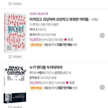
미리보기
21세기 최고의 책
미쳐있고 괴상하며 오만하고 똑똑한 여자들
- 이해받
지 못하는 고통, 여성 우울증
하미나
(지은이)
동아시아
|
2021년 09월
14,400
9.4
원 (10% 할인 / 800원)
내일 밤 11시
잠들기전 배송
양탄자배송
변경
미리보기
누가 젠더를 두려워하랴
주디스 버틀러
(지은이),
윤조원
(옮긴이)
문학동네
|
2025년 08월
25,200
8.6
원 (10% 할인 / 1,400원)
내일 밤 11시
잠들기전 배송
양탄자배송
변경
미리보기