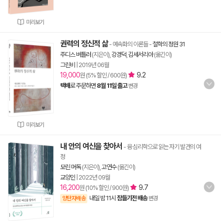
미리보기
권력의 정신적 삶
- 예속화의 이론들
-
철학의 정원 31
주디스 버틀러
(지은이),
강경덕
,
김세서리아
(옮긴이)
그린비
|
2019년 06월
19,000
9.2
원 (5% 할인 / 600원)
택배
로 주문하면
8월 11일 출고
변경
미리보기
내 안의 여신을 찾아서
- 융 심리학으로 읽는 자기 발견의 여
정
모린 머독
(지은이),
고연수
(옮긴이)
교양인
|
2022년 09월
16,200
9.7
원 (10% 할인 / 900원)
내일 밤 11시
잠들기전 배송
양탄자배송
변경