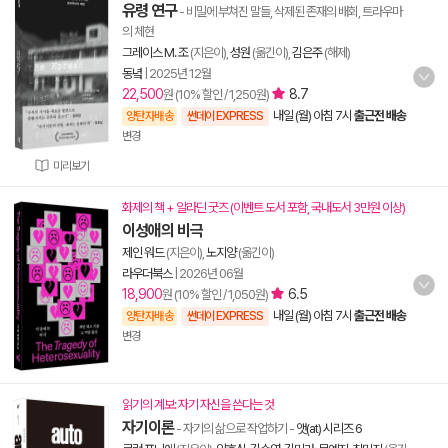
유령 연구
- 비밀에 부쳐진 말들, 삭제된 존재의 배회, 트라우마
의 체현
그레이스 M. 조
(지은이),
성원
(옮긴이),
김은주
(해제)
동녘
|
2025년 12월
22,500
8.7
원 (10% 할인 / 1,250원)
내일 (월) 아침 7시
출근전 배송
양탄자배송
썬데이 EXPRESS
변경
미리보기
화제의 책 + 알라딘 굿즈 (이벤트 도서 포함, 국내도서 3만원 이상)
이성애의 비극
제인 워드
(지은이),
노지양
(옮긴이)
라우더북스
|
2026년 06월
18,900
6.5
원 (10% 할인 / 1,050원)
내일 (월) 아침 7시
출근전 배송
양탄자배송
썬데이 EXPRESS
변경
읽기의 계보: 자기 자신을 쓴다는 것
자기이론
- 자기의 삶으로 작업하기
-
앳(at) 시리즈 6