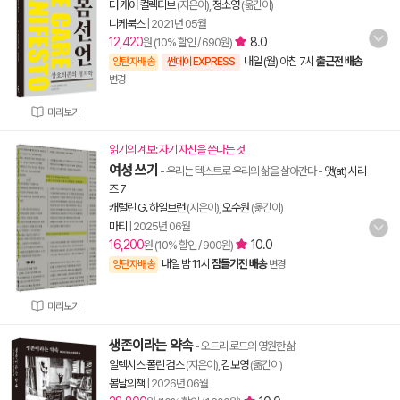
더 케어 컬렉티브
(지은이),
정소영
(옮긴이)
니케북스
|
2021년 05월
12,420
8.0
원 (10% 할인 / 690원)
내일 (월) 아침 7시
출근전 배송
양탄자배송
썬데이 EXPRESS
변경
미리보기
읽기의 계보: 자기 자신을 쓴다는 것
여성 쓰기
- 우리는 텍스트로 우리의 삶을 살아간다
-
앳(at) 시리
즈 7
캐럴린 G. 하일브런
(지은이),
오수원
(옮긴이)
마티
|
2025년 06월
16,200
10.0
원 (10% 할인 / 900원)
내일 밤 11시
잠들기전 배송
양탄자배송
변경
미리보기
생존이라는 약속
- 오드리 로드의 영원한 삶
알렉시스 폴린 검스
(지은이),
김보영
(옮긴이)
봄날의책
|
2026년 06월