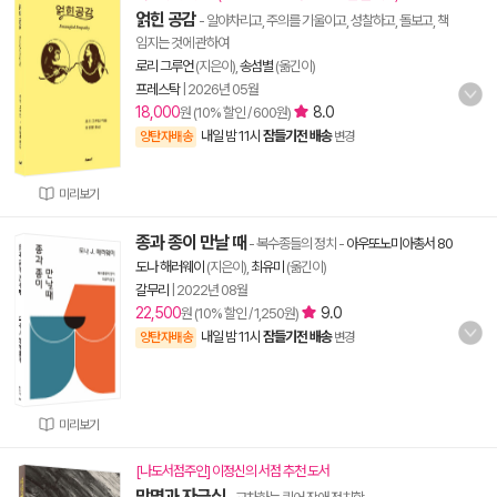
얽힌 공감
- 알아차리고, 주의를 기울이고, 성찰하고, 돌보고, 책
임지는 것에 관하여
로리 그루언
(지은이),
송섬별
(옮긴이)
프레스탁
|
2026년 05월
18,000
8.0
원 (10% 할인 / 600원)
내일 밤 11시
잠들기전 배송
양탄자배송
변경
미리보기
종과 종이 만날 때
- 복수종들의 정치
-
아우또노미아총서 80
도나 해러웨이
(지은이),
최유미
(옮긴이)
갈무리
|
2022년 08월
22,500
9.0
원 (10% 할인 / 1,250원)
내일 밤 11시
잠들기전 배송
양탄자배송
변경
미리보기
[나도서점주인] 이정신의 서점 추천 도서
망명과 자긍심