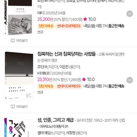
로런 포니에
(지은이),
양효실
,
김수영
,
김미라
,
문예지
,
최민지
(옮긴
이)
마티
|
2025년 04월
25,200
10.0
원 (10% 할인 / 1,400원)
내일 (월) 아침 7시
출근전 배송
양탄자배송
썬데이 EXPRESS
변경
미리보기
침묵하는 신과 침묵당하는 사람들
- 고통 속에서 발견하
는 침묵의 영성
조민아
(지은이),
이은진
(옮긴이)
비아토르
|
2026년 06월
23,310
10.0
원 (10% 할인 / 1,290원)
내일 (월) 아침 7시
출근전 배송
양탄자배송
썬데이 EXPRESS
변경
미리보기
성, 인종, 그리고 계급
- 승리의 전망 : 1952~2011 저작 선집
-
아우또노미아총서 91
셀마 제임스
(지은이),
서창현
(옮긴이)