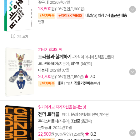
갈무리
|
2026년 07월
28,800
원 (10% 할인 / 1,600원)
내일 (월) 아침 7시
출근전 배송
양탄자배송
썬데이 EXPRESS
변경
미리보기
21세기 최고의 책
트러블과 함께하기
- 자식이 아니라 친척을 만들자
도나 해러웨이
(지은이),
최유미
(옮긴이)
마농지
|
2021년 07월
20,700
7.0
원 (10% 할인 / 1,150원)
내일 밤 11시
잠들기전 배송
양탄자배송
변경
읽기의 계보: 자기 자신을 쓴다는 것
젠더 트러블
- 페미니즘과 정체성의 전복, 개역판
주디스 버틀러
(지은이),
조현준
(옮긴이)
문학동네
|
2024년 11월
22,500
8.2
원 (10% 할인 / 1,250원)