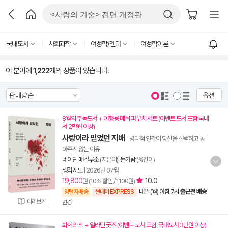
국내도서
사회과학
여성학/젠더
여성학이론
이 분야에
1,222
개의 상품이 있습니다.
옵션
8월의 주목도서 + 여행용 메쉬 파우치 세트 (이벤트 도서 포함 국내
서 2만원 이상)
사랑이라 믿었던 지배
- 병리적 인간이 당신을 선택하고 놓
아주지 않는 이유
네이딘 매컬루소
(지은이),
문가람
(옮긴이)
생각지도
|
2026년 07월
19,800
10.0
원 (10% 할인 / 1,100원)
내일 (월) 아침 7시
출근전 배송
양탄자배송
썬데이 EXPRESS
미리보기
변경
화제의 책 + 알라딘 굿즈 (이벤트 도서 포함, 국내도서 3만원 이상)