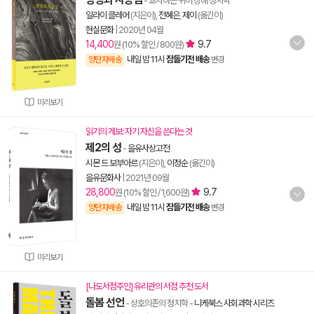
- 교차하는 퀴어 장애 정치학
일라이 클레어
(지은이),
전혜은
,
제이
(옮긴이)
현실문화
|
2020년 04월
14,400
9.7
원 (10% 할인 / 800원)
내일 밤 11시
잠들기전 배송
양탄자배송
변경
미리보기
읽기의 계보: 자기 자신을 쓴다는 것
제2의 성
-
을유사상고전
시몬 드 보부아르
(지은이),
이정순
(옮긴이)
을유문화사
|
2021년 09월
28,800
9.7
원 (10% 할인 / 1,600원)
내일 밤 11시
잠들기전 배송
양탄자배송
변경
미리보기
[나도서점주인] 유리관의 서점 추천 도서
돌봄 선언
- 상호의존의 정치학
-
니케북스 사회과학 시리즈