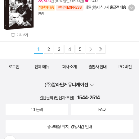
28,800
10.0
원 (10% 할인 / 1,600원)
내일 (월) 아침 7시
출근전 배송
양탄자배송
썬데이 EXPRESS
변경
미리보기
1
2
3
4
5
로그인
전체 메뉴
회사 소개
출판사 안내
PC 버전
(주)알라딘커뮤니케이션
1544-2514
일반문의 (발신자 부담)
1:1 문의
FAQ
중고매장 위치, 영업시간 안내