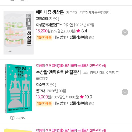
페미니즘 생산론
- 자본주의-가부장체제를 전환하자!
고정갑희
(지은이)
여성문화이론연구소(여이연)
|
2026년 07월
15,200
8.4
원 (5% 할인 / 800원)
내일 밤 11시
잠들기전 배송
양탄자배송
변경
여름의 색 에코백(대상도서 포함 국내도서 2만 원 이상)
수상할 만큼 완벽한 결혼식
- 소비 경쟁 시대의 K-웨딩 르
포르타주
이소연
(지은이)
돌고래
|
2026년 03월
18,000
10.0
원 (10% 할인 / 1,000원)
내일 밤 11시
잠들기전 배송
양탄자배송
변경
미리보기
여름의 색 에코백(대상도서 포함 국내도서 2만 원 이상)