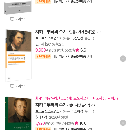
내일 아침 7시
출근전 배송
양탄자배송
변경
미리보기
지하로부터의 수기
-
민음사 세계문학전집 239
표도르 도스토옙스키
(지은이),
김연경
(옮긴이)
민음사
|
2010년 02월
9,900
8.6
원 (10% 할인 / 550원)
내일 아침 7시
출근전 배송
양탄자배송
변경
미리보기
화제의 책 + 알라딘 굿즈 (이벤트 도서 포함, 국내도서 3만원 이상)
지하로부터의 수기
-
현대지성 클래식 76
표도르 도스토옙스키
(지은이),
조혜경
(옮긴이)
현대지성
|
2026년 06월
7,920
10.0
원 (10% 할인 / 440원)
내일 아침 7시
출근전 배송
양탄자배송
변경