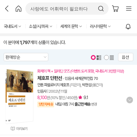
국내도서
소설/시/희곡
세계의 문학
러시아문학
이 분야에
1,797
개의 상품이 있습니다.
옵션
화제의 책 + 알라딘 굿즈 (이벤트 도서 포함, 국내도서 3만원 이상)
체호프 단편선
-
민음사 세계문학전집 70
안톤 파블로비치 체호프
(지은이),
박현섭
(옮긴이)
민음사
|
2002년 11월
8,100
9.1
원 (10% 할인 / 450원)
내일 아침 7시
출근전 배송
양탄자배송
변경
미리보기