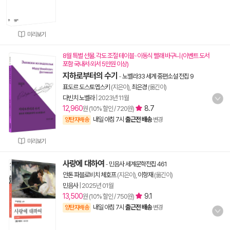
미리보기
8월 특별 선물. 각도 조절 테이블 · 이동식 빨래 바구니 (이벤트 도서
포함 국내서·외서 5만원 이상)
지하로부터의 수기
-
노벨라33 세계 중편소설 전집 9
표도르 도스토옙스키
(지은이),
최은경
(옮긴이)
다빈치 노벨라
|
2023년 11월
12,960
8.7
원 (10% 할인 / 720원)
내일 아침 7시
출근전 배송
양탄자배송
변경
미리보기
사랑에 대하여
-
민음사 세계문학전집 461
안톤 파블로비치 체호프
(지은이),
이항재
(옮긴이)
민음사
|
2025년 01월
13,500
9.1
원 (10% 할인 / 750원)
내일 아침 7시
출근전 배송
양탄자배송
변경