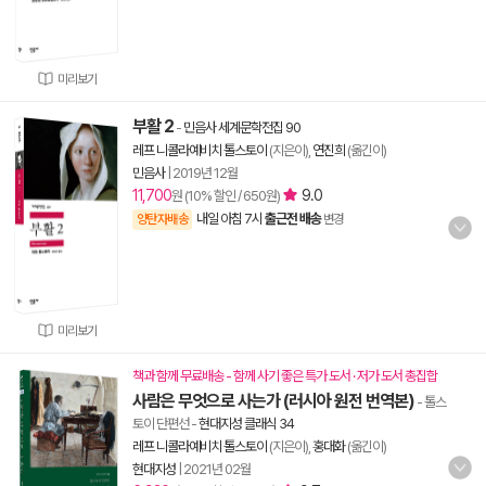
미리보기
부활 2
-
민음사 세계문학전집 90
레프 니콜라예비치 톨스토이
(지은이),
연진희
(옮긴이)
민음사
|
2019년 12월
11,700
9.0
원 (10% 할인 / 650원)
내일 아침 7시
출근전 배송
양탄자배송
변경
미리보기
책과 함께 무료배송 - 함께 사기 좋은 특가 도서 · 저가 도서 총집합
사람은 무엇으로 사는가 (러시아 원전 번역본)
- 톨스
토이 단편선
-
현대지성 클래식 34
레프 니콜라예비치 톨스토이
(지은이),
홍대화
(옮긴이)
현대지성
|
2021년 02월