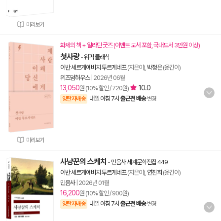
미리보기
화제의 책 + 알라딘 굿즈 (이벤트 도서 포함, 국내도서 3만원 이상)
첫사랑
-
위픽 클래식
이반 세르게예비치 투르게네프
(지은이),
박정은
(옮긴이)
위즈덤하우스
|
2026년 06월
13,050
10.0
원 (10% 할인 / 720원)
내일 아침 7시
출근전 배송
양탄자배송
변경
미리보기
사냥꾼의 스케치
-
민음사 세계문학전집 449
이반 세르게예비치 투르게네프
(지은이),
연진희
(옮긴이)
민음사
|
2026년 01월
16,200
원 (10% 할인 / 900원)
내일 아침 7시
출근전 배송
양탄자배송
변경