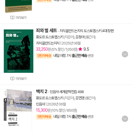
미리보기
죄와 벌 세트
-
지식을만드는지식 도스토옙스키 4대 장편
표도르 도스토옙스키
(지은이),
김정아
(옮긴이)
지식을만드는지식
|
2025년 08월
33,250
9.5
원 (5% 할인 / 1,050원)
내일 아침 7시
출근전 배송
양탄자배송
변경
미리보기
백치 2
-
민음사 세계문학전집 498
표도르 도스토옙스키
(지은이),
김연경
(옮긴이)
민음사
|
2026년 06월
15,300
원 (10% 할인 / 850원)
내일 아침 7시
출근전 배송
양탄자배송
변경