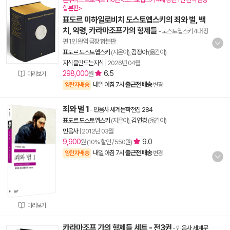
합본판>
표도르 미하일로비치 도스토옙스키의 죄와 벌, 백
치, 악령, 카라마조프가의 형제들
- 도스토옙스키 4대 장
편 1인 완역 금장 합본판
표도르 도스토옙스키
(지은이),
김정아
(옮긴이)
지식을만드는지식
|
2026년 04월
298,000
6.5
원
미리보기
내일 아침 7시
출근전 배송
양탄자배송
변경
죄와 벌 1
-
민음사 세계문학전집 284
표도르 도스토옙스키
(지은이),
김연경
(옮긴이)
민음사
|
2012년 03월
9,900
9.0
원 (10% 할인 / 550원)
내일 아침 7시
출근전 배송
양탄자배송
변경
미리보기
카라마조프 가의 형제들 세트 - 전3권
-
민음사 세계문