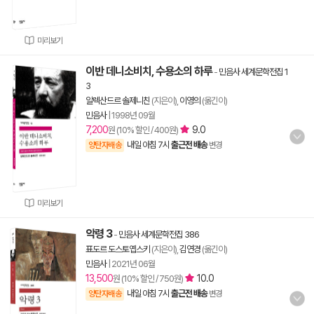
미리보기
이반 데니소비치, 수용소의 하루
-
민음사 세계문학전집 1
3
알렉산드르 솔제니친
(지은이),
이영의
(옮긴이)
민음사
|
1998년 09월
7,200
9.0
원 (10% 할인 / 400원)
내일 아침 7시
출근전 배송
양탄자배송
변경
미리보기
악령 3
-
민음사 세계문학전집 386
표도르 도스토옙스키
(지은이),
김연경
(옮긴이)
민음사
|
2021년 06월
13,500
10.0
원 (10% 할인 / 750원)
내일 아침 7시
출근전 배송
양탄자배송
변경