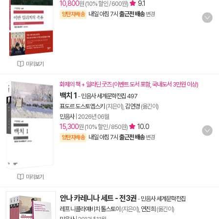
10,800
9.1
원 (10% 할인 / 600원)
내일 아침 7시
출근전 배송
양탄자배송
변경
미리보기
화제의 책 + 알라딘 굿즈 (이벤트 도서 포함, 국내도서 3만원 이상)
백치 1
-
민음사 세계문학전집 497
표도르 도스토옙스키
(지은이),
김연경
(옮긴이)
민음사
|
2026년 06월
15,300
10.0
원 (10% 할인 / 850원)
내일 아침 7시
출근전 배송
양탄자배송
변경
미리보기
안나 카레니나 세트 - 전3권
-
민음사 세계문학전집
레프 니콜라예비치 톨스토이
(지은이),
연진희
(옮긴이)