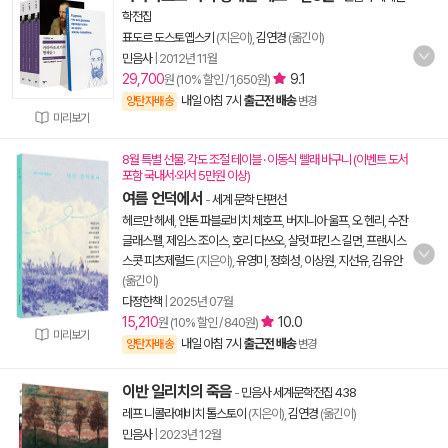
학전집
표도르 도스토옙스키
(지은이),
김연경
(옮긴이)
민음사
|
2012년 11월
29,700
9.1
원 (10% 할인 / 1,650원)
내일 아침 7시
출근전 배송
양탄자배송
변경
미리보기
8월 특별 선물. 각도 조절 테이블 · 이동식 빨래 바구니 (이벤트 도서
포함 국내서·외서 5만원 이상)
여름 언덕에서
-
세계 문학 단편선
헤르만 헤세
,
안톤 파블로비치 체호프
,
버지니아 울프
,
오 헨리
,
수잔
글래스펠
,
제임스 조이스
,
호리 다쓰오
,
샬럿 퍼킨스 길먼
,
프랜시스
스콧 피츠제럴드
(지은이),
유영미
,
정회성
,
이상원
,
지선유
,
김유안
(옮긴이)
다정한책
|
2025년 07월
15,210
10.0
원 (10% 할인 / 840원)
미리보기
내일 아침 7시
출근전 배송
양탄자배송
변경
이반 일리치의 죽음
-
민음사 세계문학전집 438
레프 니콜라예비치 톨스토이
(지은이),
김연경
(옮긴이)
민음사
|
2023년 12월