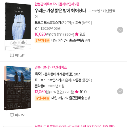
한정판 이옥토 작가 콜라보 엽서 2종
우리는 가장 밝은 밤에 헤어졌다
- 도스토옙스키 단편 백
야
표도르 도스토옙스키
(지은이),
김희숙
(옮긴이)
윌마
|
2026년 06월
16,020
9.6
원 (10% 할인 / 890원)
내일 아침 7시
출근전 배송
양탄자배송
변경
미리보기
먼슬리클래식 여권케이스
백야
-
문학동네 세계문학전집 207
표도르 도스토옙스키
(지은이),
박은정
(옮긴이)
문학동네
|
2021년 11월
13,050
10.0
원 (10% 할인 / 720원)
내일 아침 7시
출근전 배송
양탄자배송
변경
미리보기
본투리드 프로젝트 110탄 <도스토옙스키 4대 장편 1인 완역 금장