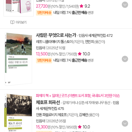
민음사
|
2012년 11월
27,720
9.2
원 (10% 할인 / 1,540원)
내일 아침 7시
출근전 배송
양탄자배송
변경
미리보기
사람은 무엇으로 사는가
-
민음사 세계문학전집 472
레프 니콜라예비치 톨스토이
(지은이),
연진희
(옮긴이)
민음사
|
2025년 10월
13,500
10.0
원 (10% 할인 / 750원)
내일 아침 7시
출근전 배송
양탄자배송
변경
화제의 책 + 알라딘 굿즈 (이벤트 도서 포함, 국내도서 3만원 이상)
체호프 희곡선
- 갈매기·바냐 삼촌·세 자매·벚나무 동산
-
민음
사 세계문학전집 475
안톤 파블로비치 체호프
(지은이),
김혜란
(옮긴이)
민음사
|
2026년 05월
15,300
10.0
원 (10% 할인 / 850원)