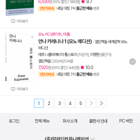
6,930
9.7
원 (10% 할인 / 380원)
내일 아침 7시
출근전 배송
양탄자배송
변경
미리보기
모노 머그(화이트, 차콜)
안나 카레니나 1 (모노 에디션)
-
열린책들 세계문학 모노
에디션
레프 니콜라예비치 톨스토이
(지은이),
이명현
(옮긴이)
열린책들
|
2024년 04월
7,920
10.0
원 (10% 할인 / 440원)
내일 아침 7시
출근전 배송
양탄자배송
변경
미리보기
1
2
3
4
5
로그인
전체 메뉴
회사 소개
출판사 안내
PC 버전
(주)알라딘커뮤니케이션