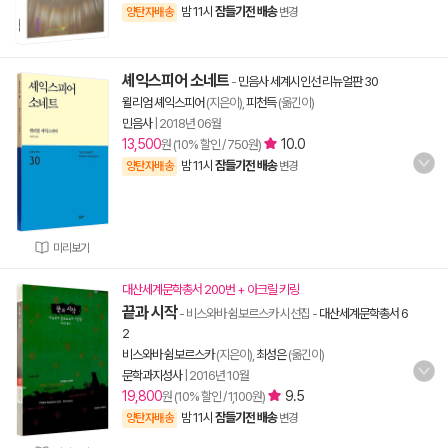
밤 11시
잠들기전 배송
양탄자배송
변경
셰익스피어 소네트
-
민음사 세계시인선 리뉴얼판 30
윌리엄 셰익스피어
(지은이),
피천득
(옮긴이)
민음사
|
2018년 06월
13,500
10.0
원 (10% 할인 / 750원)
밤 11시
잠들기전 배송
양탄자배송
변경
미리보기
대산세계문학총서 200번 + 아크릴 키링
끝과 시작
- 비스와바 쉼보르스카 시선집
-
대산세계문학총서 6
2
비스와바 쉼보르스카
(지은이),
최성은
(옮긴이)
문학과지성사
|
2016년 10월
19,800
9.5
원 (10% 할인 / 1,100원)
밤 11시
잠들기전 배송
양탄자배송
변경