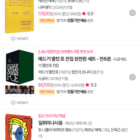
헤르만 헤세
(지은이),
유영미
(옮긴이)
나무생각
|
2024년 01월
17,820
9.9
원 (10% 할인 / 990원)
밤 11시
잠들기전 배송
양탄자배송
변경
미리보기
[나도서점주인] 이라영의 서점 추천 도서
에드거 앨런 포 전집 완전판 세트 - 전6권
-
시공 에드
거 앨런 포 전집
에드거 앨런 포
(지은이),
권진아
,
손나리
(옮긴이)
시공사
|
2018년 11월
89,100
9.3
원 (10% 할인 / 4,950원)
밤 11시
잠들기전 배송
양탄자배송
변경
미리보기
읽고 쓰다 리딩 저널
일뤼미나시옹
- 페르낭 레제 에디션
장 니콜라 아르튀르 랭보
(지은이),
페르낭 레제
(그림),
신옥근
(옮긴
이)