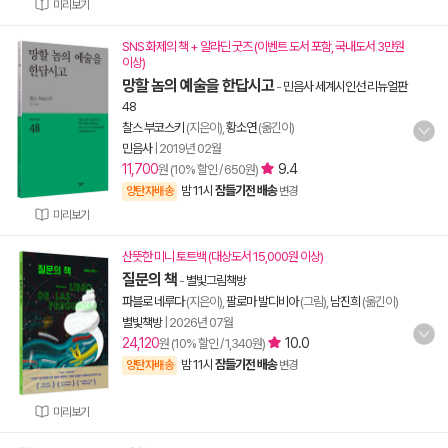
미리보기
SNS 화제의 책 + 알라딘 굿즈 (이벤트 도서 포함, 국내도서 3만원
이상)
망할 놈의 예술을 한답시고
-
민음사 세계시인선 리뉴얼판
48
찰스 부코스키
(지은이),
황소연
(옮긴이)
민음사
|
2019년 02월
11,700
9.4
원 (10% 할인 / 650원)
밤 11시
잠들기전 배송
양탄자배송
변경
미리보기
산뜻한 미니 토트백 (대상도서 15,000원 이상)
질문의 책
-
별빛그림책방
파블로 네루다
(지은이),
팔로마 발디비아
(그림),
남진희
(옮긴이)
별빛책방
|
2026년 07월
24,120
10.0
원 (10% 할인 / 1,340원)
밤 11시
잠들기전 배송
양탄자배송
변경
미리보기