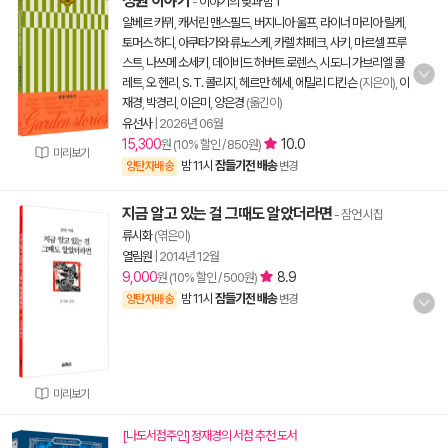
정원 이야기
-
이야기의 낮과 밤 1
알베르 카뮈
,
캐서린 맨스필드
,
버지니아 울프
,
라이너 마리아 릴케
,
토머스 하디
,
아쿠타가와 류노스케
,
카렐 차페크
,
사키
,
마르셀 프루
스트
,
나쓰메 소세키
,
데이비드 허버트 로렌스
,
시도니 가브리엘 콜
레트
,
오 헨리
,
S. T. 콜리지
,
헤르만 헤세
,
에밀리 디킨슨
(지은이),
이
재경
,
박경리
,
이은미
,
양은경
(옮긴이)
유선사
|
2026년 06월
15,300
10.0
원 (10% 할인 / 850원)
미리보기
밤 11시
잠들기전 배송
양탄자배송
변경
지금 알고 있는 걸 그때도 알았더라면
- 잠언 시집
류시화
(엮은이)
열림원
|
2014년 12월
9,000
8.9
원 (10% 할인 / 500원)
밤 11시
잠들기전 배송
양탄자배송
변경
미리보기
[나도서점주인] 정재경의 서점 추천 도서