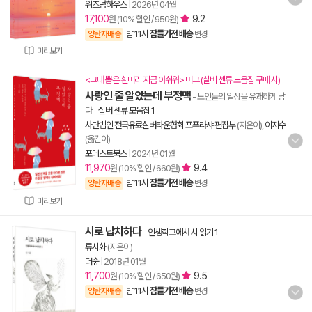
위즈덤하우스
|
2026년 04월
17,100
9.2
원 (10% 할인 / 950원)
밤 11시
잠들기전 배송
양탄자배송
변경
미리보기
<그때 뽑은 흰머리 지금 아쉬워> 머그 (실버 센류 모음집 구매 시)
사랑인 줄 알았는데 부정맥
- 노인들의 일상을 유쾌하게 담
다
-
실버 센류 모음집 1
사단법인 전국유료실버타운협회 포푸라샤 편집부
(지은이),
이지수
(옮긴이)
포레스트북스
|
2024년 01월
11,970
9.4
원 (10% 할인 / 660원)
밤 11시
잠들기전 배송
양탄자배송
변경
미리보기
시로 납치하다
-
인생학교에서 시 읽기 1
류시화
(지은이)
더숲
|
2018년 01월
11,700
9.5
원 (10% 할인 / 650원)
밤 11시
잠들기전 배송
양탄자배송
변경