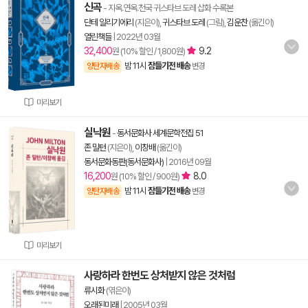
신곡
- 지옥.연옥.천국 귀스타브 도레 삽화 수록본
단테 알리기에리
(지은이),
귀스타브 도레
(그림),
김운찬
(옮긴이)
열린책들
|
2022년 03월
32,400
9.2
원 (10% 할인 / 1,800원)
밤 11시
잠들기전 배송
양탄자배송
변경
미리보기
실낙원
-
동서문화사 세계문학전집 51
존 밀턴
(지은이),
이창배
(옮긴이)
동서문화동판(동서문화사)
|
2016년 09월
16,200
8.0
원 (10% 할인 / 900원)
밤 11시
잠들기전 배송
양탄자배송
변경
미리보기
사랑하라 한번도 상처받지 않은 것처럼
류시화
(엮은이)
오래된미래
|
2005년 03월