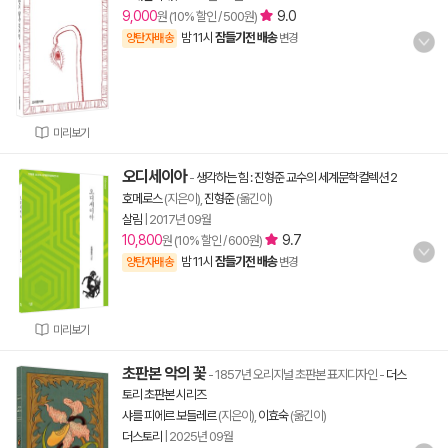
9,000
9.0
원 (10% 할인 / 500원)
밤 11시
잠들기전 배송
양탄자배송
변경
미리보기
오디세이아
-
생각하는 힘 : 진형준 교수의 세계문학컬렉션 2
호메로스
(지은이),
진형준
(옮긴이)
살림
|
2017년 09월
10,800
9.7
원 (10% 할인 / 600원)
밤 11시
잠들기전 배송
양탄자배송
변경
미리보기
초판본 악의 꽃
- 1857년 오리지널 초판본 표지디자인
-
더스
토리 초판본 시리즈
샤를 피에르 보들레르
(지은이),
이효숙
(옮긴이)
더스토리
|
2025년 09월