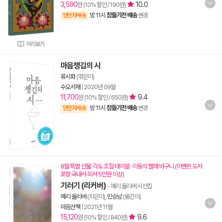
3,590
10.0
원 (10% 할인 / 190원)
밤 11시
잠들기전 배송
양탄자배송
변경
미리보기
마음챙김의 시
류시화
(엮은이)
수오서재
|
2020년 09월
11,700
9.4
원 (10% 할인 / 650원)
밤 11시
잠들기전 배송
양탄자배송
변경
8월 특별 선물. 각도 조절 테이블 · 이동식 빨래 바구니 (이벤트 도서
포함 국내서·외서 5만원 이상)
기러기 (리커버)
- 메리 올리버 시선집
메리 올리버
(지은이),
민승남
(옮긴이)
마음산책
|
2021년 11월
15,120
9.6
원 (10% 할인 / 840원)