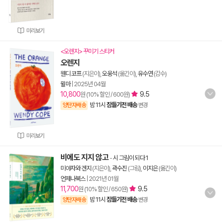
미리보기
<오렌지> 꾸미기 스티커
오렌지
웬디 코프
(지은이),
오웅석
(옮긴이),
유수연
(감수)
윌마
|
2025년 04월
10,800
9.5
원 (10% 할인 / 600원)
밤 11시
잠들기전 배송
양탄자배송
변경
미리보기
비에도 지지 않고
-
시 그림이 되다 1
미야자와 겐지
(지은이),
곽수진
(그림),
이지은
(옮긴이)
언제나북스
|
2021년 01월
11,700
9.5
원 (10% 할인 / 650원)
밤 11시
잠들기전 배송
양탄자배송
변경