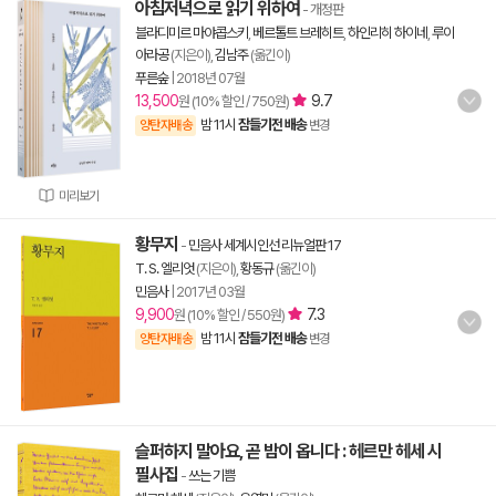
아침저녁으로 읽기 위하여
- 개정판
블라디미르 마야콥스키
,
베르톨트 브레히트
,
하인리히 하이네
,
루이
아라공
(지은이),
김남주
(옮긴이)
푸른숲
|
2018년 07월
13,500
9.7
원 (10% 할인 / 750원)
밤 11시
잠들기전 배송
양탄자배송
변경
미리보기
황무지
-
민음사 세계시인선 리뉴얼판 17
T. S. 엘리엇
(지은이),
황동규
(옮긴이)
민음사
|
2017년 03월
9,900
7.3
원 (10% 할인 / 550원)
밤 11시
잠들기전 배송
양탄자배송
변경
슬퍼하지 말아요, 곧 밤이 옵니다 : 헤르만 헤세 시
필사집
-
쓰는 기쁨