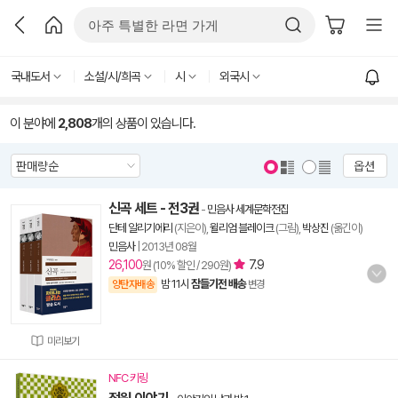
국내도서
소설/시/희곡
시
외국시
이 분야에
2,808
개의 상품이 있습니다.
옵션
신곡 세트 - 전3권
-
민음사 세계문학전집
단테 알리기에리
(지은이),
윌리엄 블레이크
(그림),
박상진
(옮긴이)
민음사
|
2013년 08월
26,100
7.9
원 (10% 할인 / 290원)
밤 11시
잠들기전 배송
양탄자배송
변경
미리보기
NFC 키링