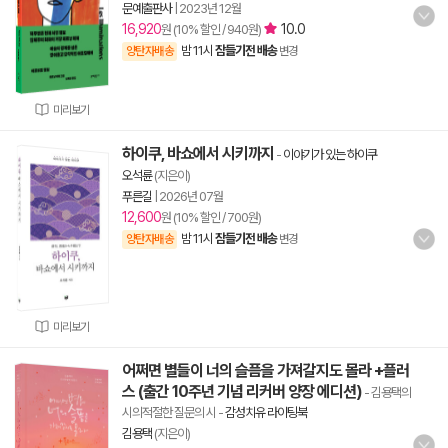
문예출판사
|
2023년 12월
16,920
10.0
원 (10% 할인 / 940원)
밤 11시
잠들기전 배송
양탄자배송
변경
미리보기
하이쿠, 바쇼에서 시키까지
-
이야기가 있는 하이쿠
오석륜
(지은이)
푸른길
|
2026년 07월
12,600
원 (10% 할인 / 700원)
밤 11시
잠들기전 배송
양탄자배송
변경
미리보기
어쩌면 별들이 너의 슬픔을 가져갈지도 몰라 +플러
스 (출간 10주년 기념 리커버 양장 에디션)
- 김용택의
시의적절한 질문의 시
-
감성치유 라이팅북
김용택
(지은이)