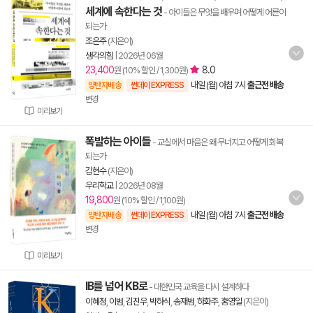
세계에 속한다는 것
- 아이들은 무엇을 배우며 어떻게 어른이
되는가
조은주
(지은이)
생각의힘
|
2026년 06월
23,400
8.0
원 (10% 할인 / 1,300원)
내일 (월) 아침 7시
출근전 배송
양탄자배송
썬데이 EXPRESS
변경
미리보기
폭발하는 아이들
- 교실에서 마음은 왜 무너지고 어떻게 회복
되는가
김현수
(지은이)
우리학교
|
2026년 08월
19,800
원 (10% 할인 / 1,100원)
내일 (월) 아침 7시
출근전 배송
양탄자배송
썬데이 EXPRESS
변경
미리보기
IB를 넘어 KB로
- 대한민국 교육을 다시 설계하다
이혜정
,
이범
,
김진우
,
박하식
,
송재범
,
하화주
,
홍영일
(지은이)