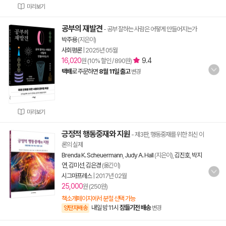
미리보기
공부의 재발견
- 공부 잘하는 사람은 어떻게 만들어지는가
박주용
(지은이)
사회평론
|
2025년 05월
16,020
9.4
원 (10% 할인 / 890원)
택배
로 주문하면
8월 11일 출고
변경
미리보기
긍정적 행동중재와 지원
- 제3판, 행동중재를 위한 최신 이
론의 실제
Brenda K. Scheuermann
,
Judy A. Hall
(지은이),
김진호
,
박지
연
,
김미선
,
김은경
(옮긴이)
시그마프레스
|
2017년 02월
25,000
원 (250원)
책소개페이지에서 분철 선택 가능
내일 밤 11시
잠들기전 배송
양탄자배송
변경