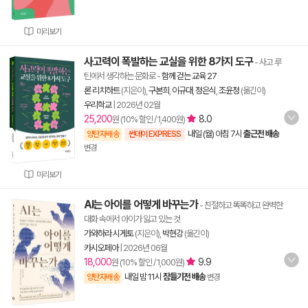
미리보기
사고력이 폭발하는 교실을 위한 8가지 도구
- 사고 루
틴에서 생각하는 문화로
-
함께 걷는 교육 27
론 리치하트
(지은이),
구본희
,
이규대
,
정은식
,
조윤정
(옮긴이)
우리학교
|
2026년 02월
25,200
8.0
원 (10% 할인 / 1,400원)
내일 (월) 아침 7시
출근전 배송
양탄자배송
썬데이 EXPRESS
변경
미리보기
AI는 아이를 어떻게 바꾸는가
- 친절하고 똑똑하고 완벽한
대화 속에서 아이가 잃고 있는 것
가와하라 시게토
(지은이),
박현강
(옮긴이)
카시오페아
|
2026년 06월
18,000
9.9
원 (10% 할인 / 1,000원)
내일 밤 11시
잠들기전 배송
양탄자배송
변경