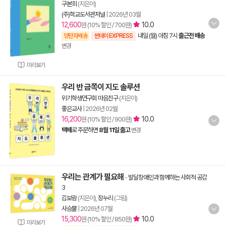
구본희
(지은이)
(주)학교도서관저널
|
2026년 03월
12,600
10.0
원 (10% 할인 / 700원)
내일 (월) 아침 7시
출근전 배송
양탄자배송
썬데이 EXPRESS
변경
미리보기
우리 반 금쪽이 지도 솔루션
위기학생연구회 마음친구
(지은이)
좋은교사
|
2026년 02월
16,200
10.0
원 (10% 할인 / 900원)
택배
로 주문하면
8월 11일 출고
변경
우리는 관계가 필요해
-
발달장애인과 함께하는 사회적 공감
3
김보람
(지은이),
장누리
(그림)
사슴뿔
|
2026년 07월
15,300
10.0
원 (10% 할인 / 850원)
미리보기