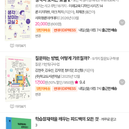
- 모든 학생이 참여하고 주도하도록 가
르치는 사고 루틴 18가지
-
미래교육 디자인 시리즈 14
론 리치하트
,
마크 처치
(지은이),
최재경
(옮긴이)
사회평론아카데미
|
2026년 03월
20,000
원 (600원)
내일 (월) 아침 7시
출근전 배송
양탄자배송
썬데이 EXPRESS
변경
미리보기
질문하는 방법, 어떻게 가르칠까?
- 9가지 질문도구·학생
질문 기반 탐구수업
김현주
,
김유신
,
김자영
,
정미양
,
조선형
(지은이)
(주)학교도서관저널
|
2025년 12월
17,100
9.4
원 (10% 할인 / 950원)
내일 (월) 아침 7시
출근전 배송
양탄자배송
썬데이 EXPRESS
변경
미리보기
학습잠재력을 깨우는 피드백의 모든 것
-
까꾸로 문고
3