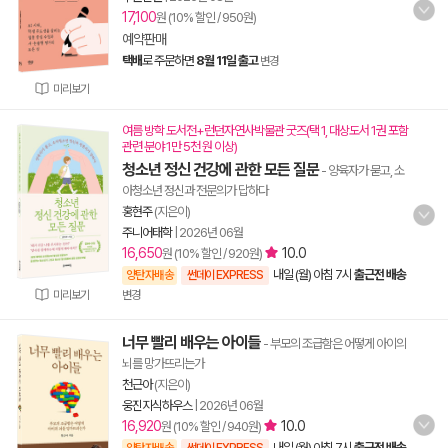
17,100
원 (10% 할인 / 950원)
예약판매
택배
로 주문하면
8월 11일 출고
변경
미리보기
여름 방학 도서전+런던자연사박물관 굿즈(택 1, 대상도서 1권 포함
관련 분야 1만 5천 원 이상)
청소년 정신 건강에 관한 모든 질문
- 양육자가 묻고, 소
아청소년 정신과 전문의가 답하다
홍현주
(지은이)
주니어태학
|
2026년 06월
16,650
10.0
원 (10% 할인 / 920원)
내일 (월) 아침 7시
출근전 배송
양탄자배송
썬데이 EXPRESS
미리보기
변경
너무 빨리 배우는 아이들
- 부모의 조급함은 어떻게 아이의
뇌를 망가뜨리는가
천근아
(지은이)
웅진지식하우스
|
2026년 06월
16,920
10.0
원 (10% 할인 / 940원)
내일 (월) 아침 7시
출근전 배송