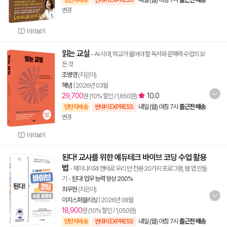
양탄자배송
썬데이 EXPRESS
변경
미리보기
읽는 교실
- AI 시대, 학교가 물어야 할 독서와 문해력 수업의 모
든 것
조병영
(지은이)
해냄
|
2026년 03월
29,700
10.0
원 (10% 할인 / 1,650원)
내일 (월) 아침 7시
출근전 배송
양탄자배송
썬데이 EXPRESS
변경
미리보기
된다! 교사를 위한 에듀테크 바이브 코딩 수업 활용
법
- 제미나이와 캔바로 우리 반 전용 20가지 프로그램, 웹 앱 만들
기
-
된다! 업무 능력 향상 200%
최우현
(지은이)
이지스퍼블리싱
|
2026년 08월
18,900
원 (10% 할인 / 1,050원)
내일 (월) 아침 7시
출근전 배송
양탄자배송
썬데이 EXPRESS