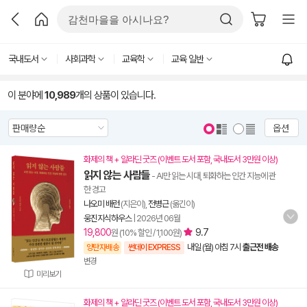
국내도서
사회과학
교육학
교육 일반
이 분야에
10,989
개의 상품이 있습니다.
옵션
화제의 책 + 알라딘 굿즈 (이벤트 도서 포함, 국내도서 3만원 이상)
읽지 않는 사람들
- AI만 읽는 시대, 퇴화하는 인간 지능에 관
한 경고
나오미 배런
(지은이),
전병근
(옮긴이)
웅진지식하우스
|
2026년 06월
19,800
9.7
원 (10% 할인 / 1,100원)
내일 (월) 아침 7시
출근전 배송
양탄자배송
썬데이 EXPRESS
변경
미리보기
화제의 책 + 알라딘 굿즈 (이벤트 도서 포함, 국내도서 3만원 이상)