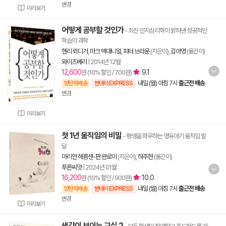
변경
미리보기
어떻게 공부할 것인가
- 최신 인지심리학이 밝혀낸 성공적인
학습의 과학
헨리 뢰디거
,
마크 맥대니얼
,
피터 브라운
(지은이),
김아영
(옮긴이)
와이즈베리
|
2014년 12월
12,600
9.1
원 (10% 할인 / 700원)
내일 (월) 아침 7시
출근전 배송
양탄자배송
썬데이 EXPRESS
변경
미리보기
첫 1년 움직임의 비밀
- 평생을 좌우하는 영유아기 움직임 발
달
마리안 헤름센-판 완로이
(지은이),
하주현
(옮긴이)
푸른씨앗
|
2024년 01월
16,200
10.0
원 (10% 할인 / 900원)
내일 (월) 아침 7시
출근전 배송
양탄자배송
썬데이 EXPRESS
변경
미리보기
생각이 보이는 교실 2