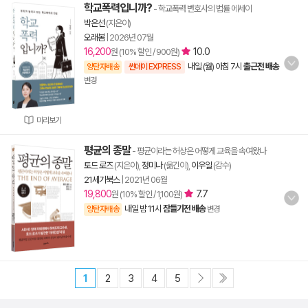
학교폭력입니까?
- 학교폭력 변호사의 법률 에세이
박은선
(지은이)
오래봄
|
2026년 07월
16,200
10.0
원 (10% 할인 / 900원)
내일 (월) 아침 7시
출근전 배송
양탄자배송
썬데이 EXPRESS
변경
미리보기
평균의 종말
- 평균이라는 허상은 어떻게 교육을 속여왔나
토드 로즈
(지은이),
정미나
(옮긴이),
이우일
(감수)
21세기북스
|
2021년 06월
19,800
7.7
원 (10% 할인 / 1,100원)
내일 밤 11시
잠들기전 배송
양탄자배송
변경
1
2
3
4
5