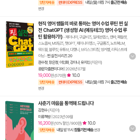
내일 (월) 아침 7시
출근전 배송
양탄자배송
썬데이 EXPRESS
변경
현직 영어 쌤들의 바로 통하는 영어 수업 루틴 찐 실
전 ChatGPT (생성형 AI (에듀테크) 영어 수업 루
틴 활용하기!)
- 제미나이, 구글비즈, 일레븐랩스, 캔바, 패들렛,
스노클AI, MS팀즈, 챗GPT, 제미나이젬스, 구글폼즈, 노트북LM,
워드월, 블루킷, 유튜브, 다했니, 브리스크티칭, 띵커벨, 리릭스트레
이닝
-
찐 실전 시리즈 20
권수정
,
장은정
,
이민화
,
강미나
,
유지민
(지은이)
광문각출판미디어
|
2026년 07월
19,000
10.0
원 (570원)
내일 (월) 아침 7시
출근전 배송
양탄자배송
썬데이 EXPRESS
변경
사춘기 마음을 통역해 드립니다
김현수
(지은이)
미류책방
|
2023년 09월
16,200
10.0
원 (10% 할인 / 900원)
내일 밤 11시
잠들기전 배송
양탄자배송
변경