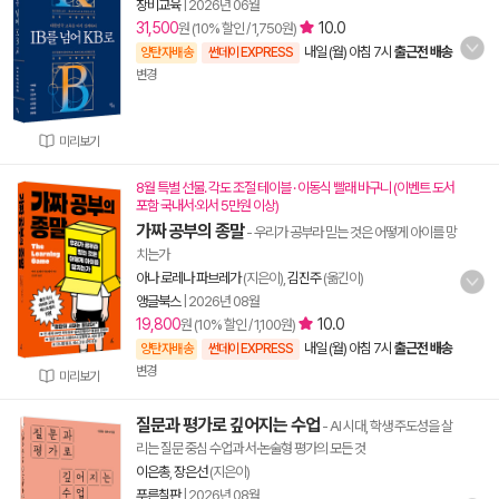
창비교육
|
2026년 06월
31,500
10.0
원 (10% 할인 / 1,750원)
내일 (월) 아침 7시
출근전 배송
양탄자배송
썬데이 EXPRESS
변경
미리보기
8월 특별 선물. 각도 조절 테이블 · 이동식 빨래 바구니 (이벤트 도서
포함 국내서·외서 5만원 이상)
가짜 공부의 종말
- 우리가 공부라 믿는 것은 어떻게 아이를 망
치는가
아나 로레나 파브레가
(지은이),
김진주
(옮긴이)
앵글북스
|
2026년 08월
19,800
10.0
원 (10% 할인 / 1,100원)
내일 (월) 아침 7시
출근전 배송
양탄자배송
썬데이 EXPRESS
변경
미리보기
질문과 평가로 깊어지는 수업
- AI 시대, 학생 주도성을 살
리는 질문 중심 수업과 서·논술형 평가의 모든 것
이은총
,
장은선
(지은이)
푸른칠판
|
2026년 08월