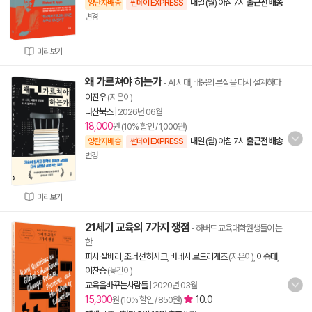
내일 (월) 아침 7시
출근전 배송
양탄자배송
썬데이 EXPRESS
변경
미리보기
왜 가르쳐야 하는가
- AI 시대, 배움의 본질을 다시 설계하다
이진우
(지은이)
다산북스
|
2026년 06월
18,000
원 (10% 할인 / 1,000원)
내일 (월) 아침 7시
출근전 배송
양탄자배송
썬데이 EXPRESS
변경
미리보기
21세기 교육의 7가지 쟁점
- 하버드 교육대학원생들이 논
한
파시 살베리
,
조너선 하사크
,
바네사 로드리게즈
(지은이),
이종태
,
이찬승
(옮긴이)
교육을바꾸는사람들
|
2020년 03월
15,300
10.0
원 (10% 할인 / 850원)