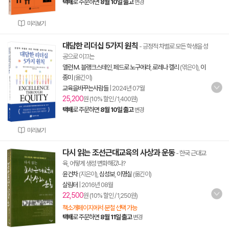
택배
로 주문하면
8월 10일 출고
변경
미리보기
대담한 리더십 5가지 원칙
- 긍정적 차별로 모든 학생을 성
공으로 이끄는
앨런 M. 블랭크스테인
,
페드로 노구에라
,
로레나 켈리
(엮은이),
이
종미
(옮긴이)
교육을바꾸는사람들
|
2024년 07월
25,200
원 (10% 할인 / 1,400원)
택배
로 주문하면
8월 10일 출고
변경
미리보기
다시 읽는 조선근대교육의 사상과 운동
- 한국 근대교
육, 어떻게 생성 변화해갔나?
윤건차
(지은이),
심성보
,
이명실
(옮긴이)
살림터
|
2016년 08월
22,500
원 (10% 할인 / 1,250원)
책소개페이지에서 분철 선택 가능
택배
로 주문하면
8월 11일 출고
변경