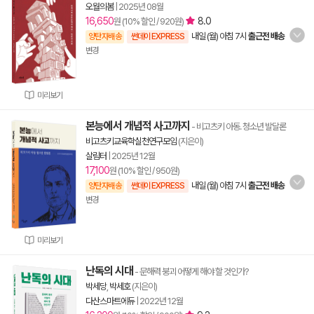
오월의봄
|
2025년 08월
16,650
8.0
원 (10% 할인 / 920원)
내일 (월) 아침 7시
출근전 배송
양탄자배송
썬데이 EXPRESS
변경
미리보기
본능에서 개념적 사고까지
- 비고츠키 아동. 청소년 발달론
비고츠키교육학실천연구모임
(지은이)
살림터
|
2025년 12월
17,100
원 (10% 할인 / 950원)
내일 (월) 아침 7시
출근전 배송
양탄자배송
썬데이 EXPRESS
변경
미리보기
난독의 시대
- 문해력 붕괴 어떻게 해야 할 것인가?
박세당
,
박세호
(지은이)
다산스마트에듀
|
2022년 12월