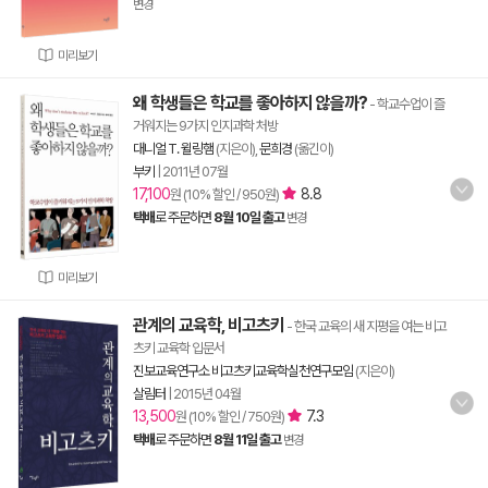
변경
미리보기
왜 학생들은 학교를 좋아하지 않을까?
- 학교수업이 즐
거워지는 9가지 인지과학 처방
대니얼 T. 윌링햄
(지은이),
문희경
(옮긴이)
부키
|
2011년 07월
17,100
8.8
원 (10% 할인 / 950원)
택배
로 주문하면
8월 10일 출고
변경
미리보기
관계의 교육학, 비고츠키
- 한국 교육의 새 지평을 여는 비고
츠키 교육학 입문서
진보교육연구소 비고츠키교육학실천연구모임
(지은이)
살림터
|
2015년 04월
13,500
7.3
원 (10% 할인 / 750원)
택배
로 주문하면
8월 11일 출고
변경