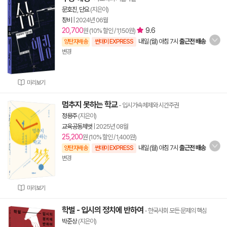
문호진
,
단요
(지은이)
창비
|
2024년 06월
20,700
9.6
원 (10% 할인 / 1,150원)
내일 (월) 아침 7시
출근전 배송
양탄자배송
썬데이 EXPRESS
변경
미리보기
멈추지 못하는 학교
- 입시가속체제와 시간주권
정용주
(지은이)
교육공동체벗
|
2025년 08월
25,200
원 (10% 할인 / 1,400원)
내일 (월) 아침 7시
출근전 배송
양탄자배송
썬데이 EXPRESS
변경
미리보기
학벌 - 입시의 정치에 반하여
- 한국사회 모든 문제의 핵심
박준상
(지은이)