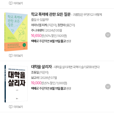
미리보기
학교 폭력에 관한 모든 질문
- 괴롭힘은 무엇이고 어떻게
줄일 수 있을까?
에마뉘엘 피케
(지은이),
장한라
(옮긴이)
주니어태학
|
2024년 05월
16,650
원 (10% 할인 / 920원)
택배
로 주문하면
8월 11일 출고
변경
미리보기
대학을 살리자
- 대학을 살리려면 국책이 슬기로워야 한다
조동일
(지은이)
보고사
|
2026년 07월
19,000
원 (5% 할인 / 1,000원)
택배
로 주문하면
8월 11일 출고
변경
미리보기