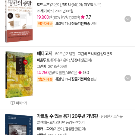
토드 로즈
(지은이),
정미나
(옮긴이),
이우일
(감수)
21세기북스
|
2021년 06월
19,800
7.7
원 (10% 할인 / 1,100원)
내일 밤 11시
잠들기전 배송
양탄자배송
변경
페다고지
- 50주년 기념판
-
그린비 크리티컬 컬렉션 5
파울루 프레이리
(지은이),
남경태
(옮긴이)
그린비
|
2018년 09월
14,250
9.0
원 (5% 할인 / 450원)
내일 밤 11시
잠들기전 배송
양탄자배송
변경
미리보기
가르칠 수 있는 용기 20주년 기념판
- 진정한 가르침을
발견하는 교사의 내면 풍경 탐색하기
파커 J. 파머
(지은이),
김성환
(옮긴이)