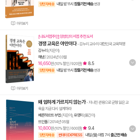
내일 밤 11시
잠들기전 배송
양탄자배송
변경
미리보기
[나도서점주인] 양성민의 서점 추천 도서
경쟁 교육은 야만이다
- 김누리 교수의 대한민국 교육혁명
김누리
(지은이)
해냄
|
2024년 03월
16,650
8.5
원 (10% 할인 / 920원)
내일 밤 11시
잠들기전 배송
양탄자배송
변경
미리보기
왜 엄하게 가르치지 않는가
- 지나친 관용으로 균형 잃은 교
육을 지금 다시 설계하라
베른하르트 부엡
(지은이),
유영미
(옮긴이)
뜨인돌
|
2014년 05월
10,800
9.4
원 (10% 할인 / 600원)
내일 (월) 아침 7시
출근전 배송
양탄자배송
썬데이 EXPRESS