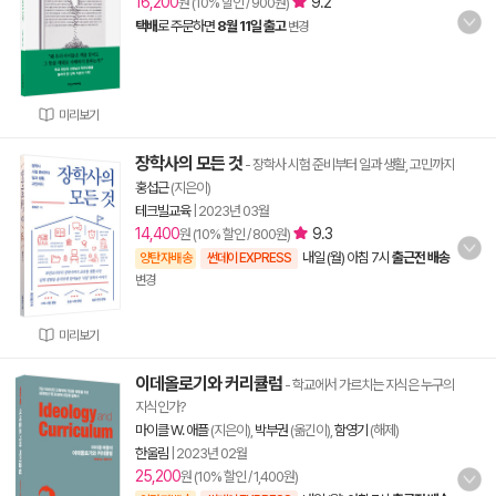
16,200
9.2
원 (10% 할인 / 900원)
택배
로 주문하면
8월 11일 출고
변경
미리보기
장학사의 모든 것
- 장학사 시험 준비부터 일과 생활, 고민까지
홍섭근
(지은이)
테크빌교육
|
2023년 03월
14,400
9.3
원 (10% 할인 / 800원)
내일 (월) 아침 7시
출근전 배송
양탄자배송
썬데이 EXPRESS
변경
미리보기
이데올로기와 커리큘럼
- 학교에서 가르치는 지식은 누구의
지식인가?
마이클 W. 애플
(지은이),
박부권
(옮긴이),
함영기
(해제)
한울림
|
2023년 02월
25,200
원 (10% 할인 / 1,400원)