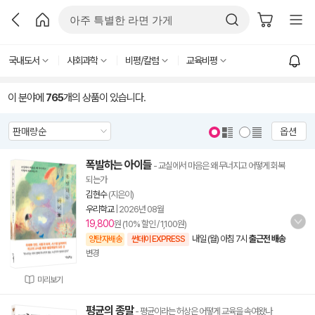
국내도서
사회과학
비평/칼럼
교육비평
이 분야에
765
개의 상품이 있습니다.
옵션
폭발하는 아이들
- 교실에서 마음은 왜 무너지고 어떻게 회복
되는가
김현수
(지은이)
우리학교
|
2026년 08월
19,800
원 (10% 할인 / 1,100원)
내일 (월) 아침 7시
출근전 배송
양탄자배송
썬데이 EXPRESS
변경
미리보기
평균의 종말
- 평균이라는 허상은 어떻게 교육을 속여왔나