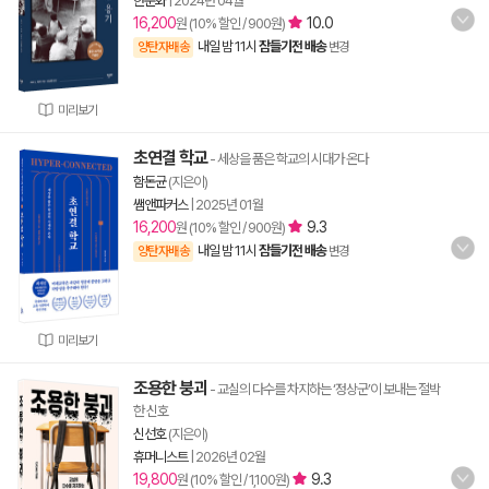
한문화
|
2024년 04월
16,200
10.0
원 (10% 할인 / 900원)
내일 밤 11시
잠들기전 배송
양탄자배송
변경
미리보기
초연결 학교
- 세상을 품은 학교의 시대가 온다
함돈균
(지은이)
쌤앤파커스
|
2025년 01월
16,200
9.3
원 (10% 할인 / 900원)
내일 밤 11시
잠들기전 배송
양탄자배송
변경
미리보기
조용한 붕괴
- 교실의 다수를 차지하는 ‘정상군’이 보내는 절박
한 신호
신선호
(지은이)
휴머니스트
|
2026년 02월
19,800
9.3
원 (10% 할인 / 1,100원)