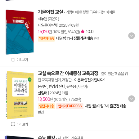
기울어진 교실
- 가랑비에 옷 젖듯 극우화되는 아이들
서부원
(지은이)
내일을여는책
|
2025년 09월
15,120
10.0
원 (10% 할인 / 840원)
내일 밤 11시
잠들기전 배송
양탄자배송
변경
미리보기
교실 속으로 간 이해중심 교육과정
- 깊이 있는 학습을 위
한 교육과정 설계, 개정판
-
이론과 실천이 만나다 1
온정덕
,
변영임
,
안나
,
유수정
(지은이)
살림터
|
2024년 11월
13,500
원 (10% 할인 / 750원)
내일 (월) 아침 7시
출근전 배송
양탄자배송
썬데이 EXPRESS
변경
미리보기
수능 해킹
- 사교육의 기술자들