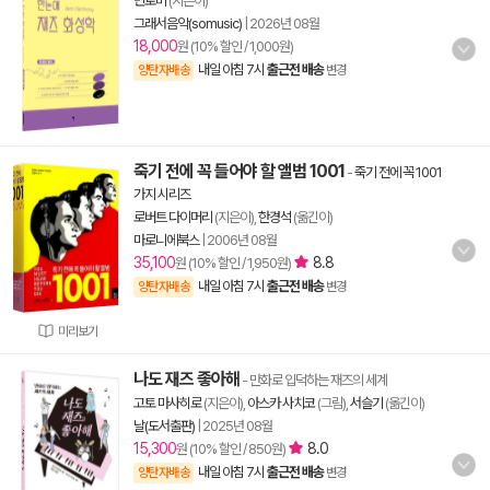
민로미
(지은이)
그래서음악(somusic)
|
2026년 08월
18,000
원 (10% 할인 / 1,000원)
내일 아침 7시
출근전 배송
양탄자배송
변경
죽기 전에 꼭 들어야 할 앨범 1001
-
죽기 전에 꼭 1001
가지 시리즈
로버트 다이머리
(지은이),
한경석
(옮긴이)
마로니에북스
|
2006년 08월
35,100
8.8
원 (10% 할인 / 1,950원)
내일 아침 7시
출근전 배송
양탄자배송
변경
미리보기
나도 재즈 좋아해
- 만화로 입덕하는 재즈의 세계
고토 마사히로
(지은이),
아스카 사치코
(그림),
서슬기
(옮긴이)
날(도서출판)
|
2025년 08월
15,300
8.0
원 (10% 할인 / 850원)
내일 아침 7시
출근전 배송
양탄자배송
변경