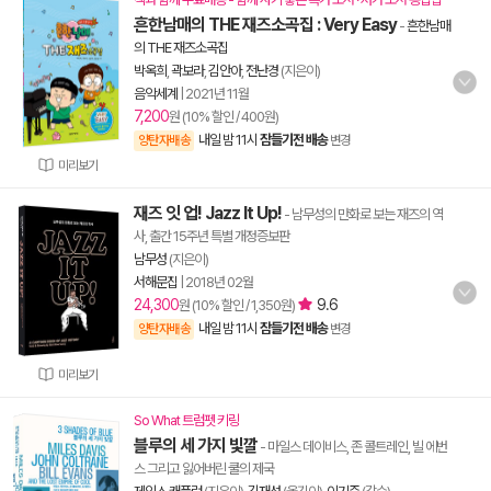
흔한남매의 THE 재즈소곡집 : Very Easy
-
흔한남매
의 THE 재즈소곡집
박옥희
,
곽보라
,
김안아
,
전난경
(지은이)
음악세계
|
2021년 11월
7,200
원 (10% 할인 / 400원)
내일 밤 11시
잠들기전 배송
양탄자배송
변경
미리보기
재즈 잇 업! Jazz It Up!
- 남무성의 만화로 보는 재즈의 역
사, 출간 15주년 특별 개정증보판
남무성
(지은이)
서해문집
|
2018년 02월
24,300
9.6
원 (10% 할인 / 1,350원)
내일 밤 11시
잠들기전 배송
양탄자배송
변경
미리보기
So What 트럼펫 키링
블루의 세 가지 빛깔
- 마일스 데이비스, 존 콜트레인, 빌 에번
스 그리고 잃어버린 쿨의 제국