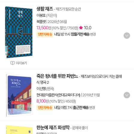
생활 재즈
- 재즈가 필요한 순간
이봉호
(지은이)
북플랫
|
2026년 06월
13,500
10.0
원 (10% 할인 / 750원)
내일 밤 11시
잠들기전 배송
양탄자배송
변경
미리보기
죽은 왕녀를 위한 파반느
-
재즈보이싱으로 다시 치는 클래
식 명곡 2
이선행
(편곡)
현대음악출판사(현대교육미디어)
|
2019년 11월
8,100
원 (10% 할인 / 450원)
내일 아침 7시
출근전 배송
양탄자배송
변경
한눈에 재즈 화성학
- 문제와 풀이