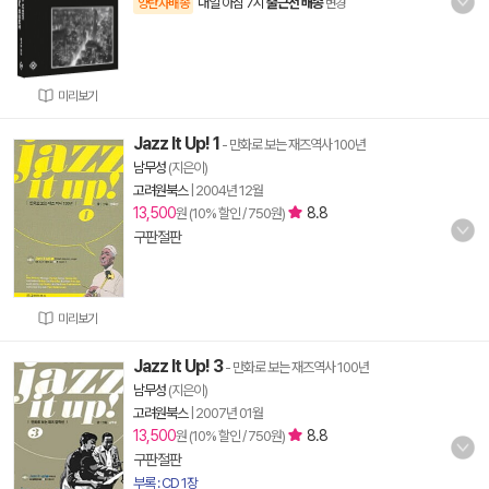
내일 아침 7시
출근전 배송
양탄자배송
변경
미리보기
Jazz It Up! 1
- 만화로 보는 재즈역사 100년
남무성
(지은이)
고려원북스
|
2004년 12월
13,500
8.8
원 (10% 할인 / 750원)
구판절판
미리보기
Jazz It Up! 3
- 만화로 보는 재즈역사 100년
남무성
(지은이)
고려원북스
|
2007년 01월
13,500
8.8
원 (10% 할인 / 750원)
구판절판
부록 : CD 1장