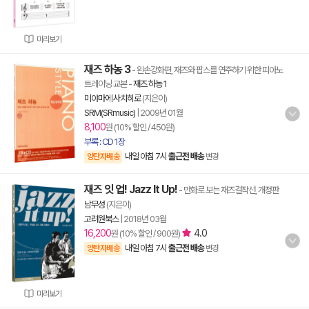
미리보기
재즈 하농 3
- 왼손강화편, 재즈와 팝스를 연주하기 위한 피아노
트레이닝 교본
-
재즈 하농 1
미야마에 사치히로
(지은이)
SRM(SRmusic)
|
2009년 01월
8,100
원 (10% 할인 / 450원)
부록 : CD 1장
내일 아침 7시
출근전 배송
양탄자배송
변경
재즈 잇 업! Jazz It Up!
- 만화로 보는 재즈걸작선, 개정판
남무성
(지은이)
고려원북스
|
2018년 03월
16,200
4.0
원 (10% 할인 / 900원)
내일 아침 7시
출근전 배송
양탄자배송
변경
미리보기