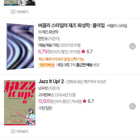
미리보기
버클리 스타일의 재즈 화성학 : 풀이집
-
버클리 스타일
의 재즈 화성학
한진승
(지은이)
예솔(예솔기획)
|
2007년 01월
6,750
6.7
원 (10% 할인 / 370원)
책소개페이지에서 분철 선택 가능
내일 아침 7시
출근전 배송
양탄자배송
변경
Jazz It Up! 2
- 만화로 보는 재즈역사 100년
남무성
(지은이)
고려원북스
|
2004년 12월
13,500
8.7
원 (10% 할인 / 750원)
구판절판
미리보기