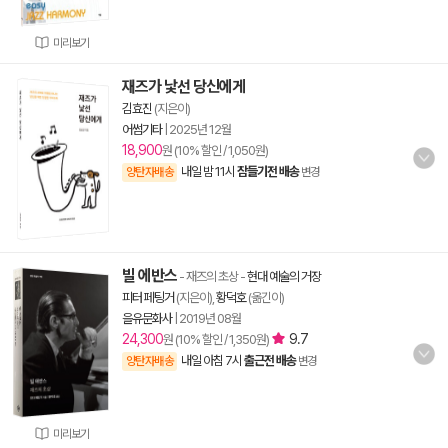
미리보기
재즈가 낯선 당신에게
김효진
(지은이)
어썸기타
|
2025년 12월
18,900
원 (10% 할인 / 1,050원)
내일 밤 11시
잠들기전 배송
양탄자배송
변경
빌 에반스
- 재즈의 초상
-
현대 예술의 거장
피터 페팅거
(지은이),
황덕호
(옮긴이)
을유문화사
|
2019년 08월
24,300
9.7
원 (10% 할인 / 1,350원)
내일 아침 7시
출근전 배송
양탄자배송
변경
미리보기