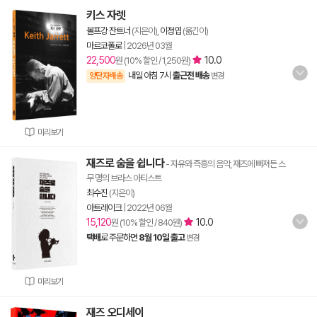
키스 자렛
볼프강 잔트너
(지은이),
이정엽
(옮긴이)
마르코폴로
|
2026년 03월
22,500
10.0
원 (10% 할인 / 1,250원)
내일 아침 7시
출근전 배송
양탄자배송
변경
미리보기
재즈로 숨을 쉽니다
- 자유와 즉흥의 음악, 재즈에 빠져든 스
무 명의 브라스 아티스트
최수진
(지은이)
아트레이크
|
2022년 06월
15,120
10.0
원 (10% 할인 / 840원)
택배
로 주문하면
8월 10일 출고
변경
미리보기
재즈 오디세이