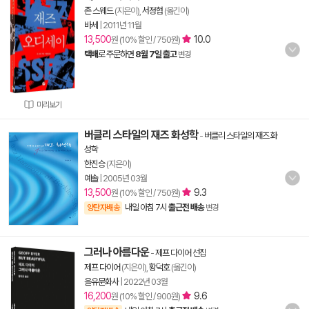
존 스웨드
(지은이),
서정협
(옮긴이)
바세
|
2011년 11월
13,500
10.0
원 (10% 할인 / 750원)
택배
로 주문하면
8월 7일 출고
변경
미리보기
버클리 스타일의 재즈 화성학
-
버클리 스타일의 재즈 화
성학
한진승
(지은이)
예솔
|
2005년 03월
13,500
9.3
원 (10% 할인 / 750원)
내일 아침 7시
출근전 배송
양탄자배송
변경
그러나 아름다운
-
제프 다이어 선집
제프 다이어
(지은이),
황덕호
(옮긴이)
을유문화사
|
2022년 03월
16,200
9.6
원 (10% 할인 / 900원)