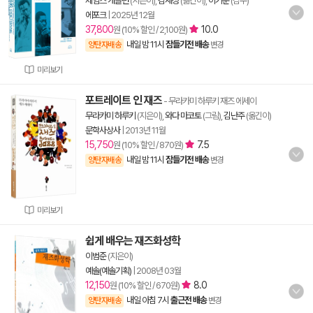
제임스 캐플런
(지은이),
김재성
(옮긴이),
이기준
(감수)
에포크
|
2025년 12월
37,800
10.0
원 (10% 할인 / 2,100원)
내일 밤 11시
잠들기전 배송
양탄자배송
변경
미리보기
포트레이트 인 재즈
- 무라카미 하루키 재즈 에세이
무라카미 하루키
(지은이),
와다 마코토
(그림),
김난주
(옮긴이)
문학사상사
|
2013년 11월
15,750
7.5
원 (10% 할인 / 870원)
내일 밤 11시
잠들기전 배송
양탄자배송
변경
미리보기
쉽게 배우는 재즈화성학
이범준
(지은이)
예솔(예솔기획)
|
2008년 03월
12,150
8.0
원 (10% 할인 / 670원)
내일 아침 7시
출근전 배송
양탄자배송
변경