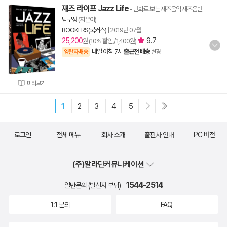
재즈 라이프 Jazz Life
- 만화로 보는 재즈음악 재즈음반
남무성
(지은이)
BOOKERS(북커스)
|
2019년 07월
25,200
9.7
원 (10% 할인 / 1,400원)
내일 아침 7시
출근전 배송
양탄자배송
변경
미리보기
1
2
3
4
5
로그인
전체 메뉴
회사 소개
출판사 안내
PC 버전
(주)알라딘커뮤니케이션
1544-2514
일반문의 (발신자 부담)
1:1 문의
FAQ