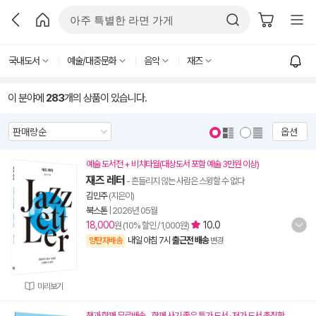
국내도서
예술/대중문화
음악
재즈
이 분야에
283
개의 상품이 있습니다.
옵션
예술 도서전 + 비치타월(대상도서 포함 예술 3만원 이상)
재즈 레터
- 흔들리지 않는 사람은 스윙할 수 없다
김민주
(지은이)
북스톤
|
2026년 05월
18,000
10.0
원 (10% 할인 / 1,000원)
내일 아침 7시
출근전 배송
양탄자배송
변경
미리보기
책과 함께 무료배송 - 함께 사기 좋은 특가 도서 · 저가 도서 총집합