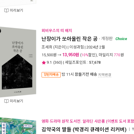
미리보기
뫼비우스의 띠 배지
난장이가 쏘아올린 작은 공
- 개정판
Choice
조세희
(지은이) |
이성과힘
| 2024년 2월
13,950원
15,500
원 →
(
할인), 마일리지
원
10%
770
9.1
(
360
) | 세일즈포인트 :
57,678
밤 11시
잠들기전 배송
양탄자배송
지역변경
미리보기
영화·드라마 원작 도서전. 알라딘 사은품 (이벤트 도서 포함 
김약국의 딸들 (박경리 큐레이션 리커버)
ㅣ