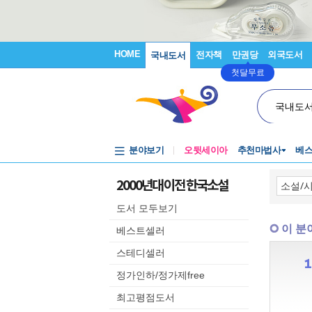
HOME
전자책
만권당
외국도서
국내도서
첫달무료
국내도
분야보기
오뒷세이아
추천마법사
베
2000년대 이전 한국소설
도서 모두보기
이 분
베스트셀러
스테디셀러
정가인하/정가제free
최고평점도서