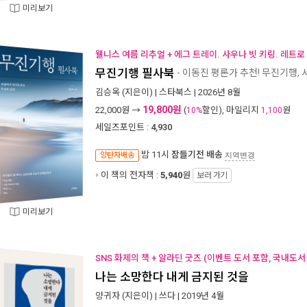
미리보기
웰니스 여름 리추얼 + 에그 트레이. 사우나 빗 키링. 레트로
무진기행 필사북
- 이동진 평론가 추천! 무진기행, 서
김승옥
(지은이) |
스타북스
| 2026년 8월
19,800원
22,000
원 →
(
할인), 마일리지
원
10%
1,100
세일즈포인트 :
4,930
밤 11시
잠들기전 배송
양탄자배송
지역변경
이 책의 전자책 :
5,940
원
보러 가기
미리보기
SNS 화제의 책 + 알라딘 굿즈 (이벤트 도서 포함, 국내도서
나는 소망한다 내게 금지된 것을
양귀자
(지은이) |
쓰다
| 2019년 4월