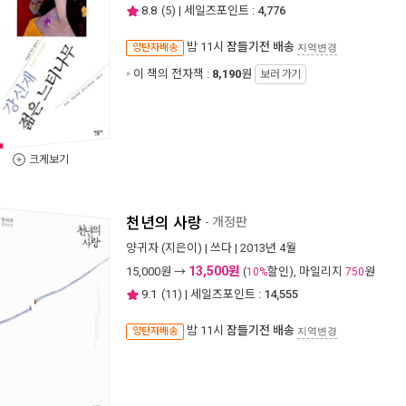
8.8
(
5
) | 세일즈포인트 :
4,776
밤 11시
잠들기전 배송
양탄자배송
지역변경
이 책의 전자책 :
8,190
원
보러 가기
크게보기
천년의 사랑
- 개정판
양귀자
(지은이) |
쓰다
| 2013년 4월
13,500원
15,000
원 →
(
할인), 마일리지
원
10%
750
9.1
(
11
) | 세일즈포인트 :
14,555
밤 11시
잠들기전 배송
양탄자배송
지역변경