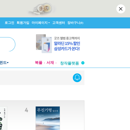
로그인
회원가입
마이페이지
고객센터
장바구니
(0)
투비컨티뉴드
펀드
북플
서재
창작플랫폼
투비컨티뉴드