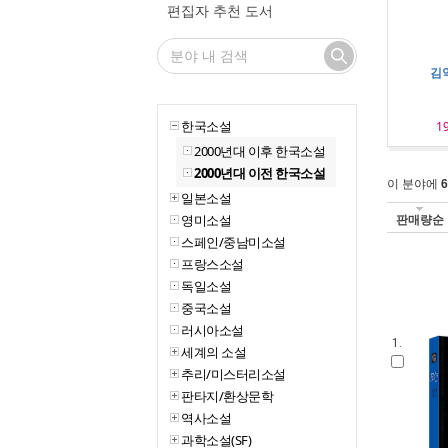
편집자 추천 도서
김
한국소설
1
2000년대 이후 한국소설
2000년대 이전 한국소설
이 분야에
6
일본소설
영미소설
판매량순
스페인/중남미소설
프랑스소설
독일소설
중국소설
러시아소설
1.
세계의 소설
추리/미스터리소설
판타지/환상문학
역사소설
과학소설(SF)