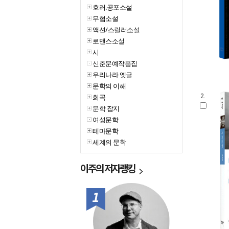
호러.공포소설
무협소설
액션/스릴러소설
로맨스소설
시
신춘문예작품집
우리나라 옛글
문학의 이해
희곡
2.
문학 잡지
여성문학
테마문학
세계의 문학
이주의
저자랭킹
1위