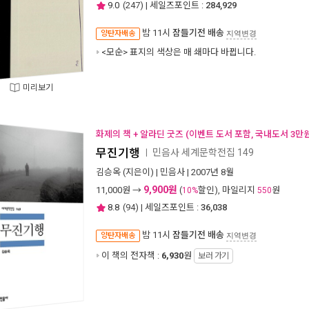
9.0
(
247
) | 세일즈포인트 :
284,929
밤 11시
잠들기전 배송
양탄자배송
지역변경
<모순> 표지의 색상은 매 쇄마다 바뀝니다.
미리보기
화제의 책 + 알라딘 굿즈 (이벤트 도서 포함, 국내도서 3만원
무진기행
민음사 세계문학전집 149
ㅣ
김승옥
(지은이) |
민음사
| 2007년 8월
9,900원
11,000
원 →
(
할인), 마일리지
원
10%
550
8.8
(
94
) | 세일즈포인트 :
36,038
밤 11시
잠들기전 배송
양탄자배송
지역변경
이 책의 전자책 :
6,930
원
보러 가기