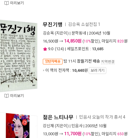
미리보기
무진기행
김승옥 소설전집 1
ㅣ
김승옥
(지은이) |
문학동네
| 2004년 10월
14,850원
16,500
원 →
(
할인), 마일리지
원
10%
820
9.0
(
124
) | 세일즈포인트 :
13,685
밤 11시
잠들기전 배송
양탄자배송
지역변경
이 책의 전자책 :
10,440
원
보러 가기
미리보기
젊은 느티나무
민음사 오늘의 작가 총서 4
ㅣ
강신재
(지은이) |
민음사
| 2005년 10월
11,700원
13,000
원 →
(
할인), 마일리지
원
10%
650