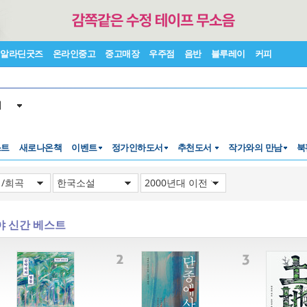
알라딘굿즈
온라인중고
중고매장
우주점
음반
블루레이
커피
서
스트
새로나온책
이벤트
정가인하도서
추천도서
작가와의 만남
북
야 신간 베스트