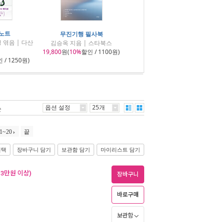
 노트
무진기행 필사북
 엮음 | 다산
김승옥 지음 | 스타북스
19,800
원(
10%
할인 / 1100원)
 / 1250원)
옵션 설정
25개
순
1~20
끝
선택
장바구니 담기
보관함 담기
마이리스트 담기
 3만원 이상)
장바구니
바로구매
보관함