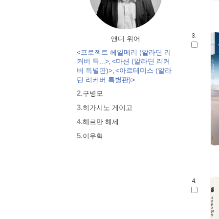
3.
앤디 위어
<프로젝트 헤일메리 (알라딘 리
커버 특...>
<마션 (알라딘 리커
,
버 특별판)>
<아르테미스 (알라
,
딘 리커버 특별판)>
2.
구병모
3.
히가시노 게이고
4.
헤르만 헤세
5.
이우혁
4.