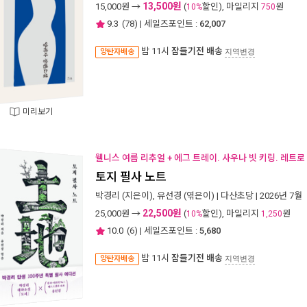
13,500원
15,000
원 →
(
할인), 마일리지
원
10%
750
9.3
(
78
) | 세일즈포인트 :
62,007
밤 11시
잠들기전 배송
양탄자배송
지역변경
미리보기
웰니스 여름 리추얼 + 에그 트레이. 사우나 빗 키링. 레트로
토지 필사 노트
박경리
(지은이),
유선경
(엮은이) |
다산초당
| 2026년 7월
22,500원
25,000
원 →
(
할인), 마일리지
원
10%
1,250
10.0
(
6
) | 세일즈포인트 :
5,680
밤 11시
잠들기전 배송
양탄자배송
지역변경