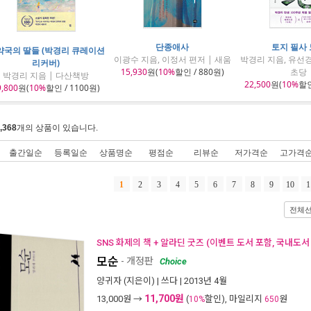
단종애사
토지 필사
약국의 딸들 (박경리 큐레이션
이광수 지음, 이정서 편저 | 새움
박경리 지음, 유선경
리커버)
15,930
원(
10%
할인 / 880원)
초당
박경리 지음 | 다산책방
22,500
원(
10%
할인
9,800
원(
10%
할인 / 1100원)
,368
개의 상품이 있습니다.
출간일순
등록일순
상품명순
평점순
리뷰순
저가격순
고가격
1
2
3
4
5
6
7
8
9
10
1
전체
SNS 화제의 책 + 알라딘 굿즈 (이벤트 도서 포함, 국내도서
모순
- 개정판
Choice
양귀자
(지은이) |
쓰다
| 2013년 4월
11,700원
13,000
원 →
(
할인), 마일리지
원
10%
650