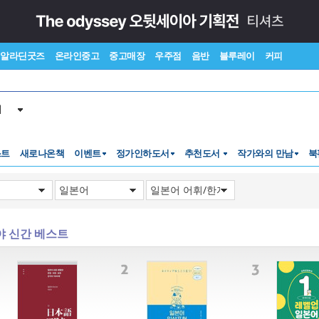
알라딘굿즈
온라인중고
중고매장
우주점
음반
블루레이
커피
서
스트
새로나온책
이벤트
정가인하도서
추천도서
작가와의 만남
북
야 신간 베스트