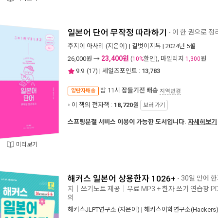
일본어 단어 무작정 따라하기
- 이 한 권으로 정
후지이 아사리
(지은이) |
길벗이지톡
| 2024년 5월
23,400원
26,000
원 →
(
할인), 마일리지
원
10%
1,300
9.9
(
17
) | 세일즈포인트 :
13,783
밤 11시
잠들기전 배송
양탄자배송
지역변경
이 책의 전자책 :
18,720
원
보러 가기
스프링분철 서비스 이용이 가능한 도서입니다.
자세히보기
미리보기
해커스 일본어 상용한자 1026+
- 30일 만에 
지｜쓰기노트 제공｜무료 MP3 + 한자 쓰기 연습장 PD
의
해커스JLPT연구소
(지은이) |
해커스어학연구소(Hackers