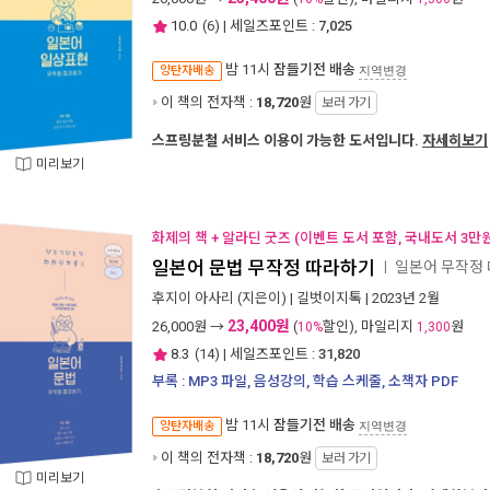
10.0
(
6
) | 세일즈포인트 :
7,025
밤 11시
잠들기전 배송
양탄자배송
지역변경
이 책의 전자책 :
18,720
원
보러 가기
스프링분철 서비스 이용이 가능한 도서입니다.
자세히보기
미리보기
화제의 책 + 알라딘 굿즈 (이벤트 도서 포함, 국내도서 3만원
일본어 문법 무작정 따라하기
일본어 무작정
ㅣ
후지이 아사리
(지은이) |
길벗이지톡
| 2023년 2월
23,400원
26,000
원 →
(
할인), 마일리지
원
10%
1,300
8.3
(
14
) | 세일즈포인트 :
31,820
부록 : MP3 파일, 음성강의, 학습 스케줄, 소책자 PDF
밤 11시
잠들기전 배송
양탄자배송
지역변경
이 책의 전자책 :
18,720
원
보러 가기
미리보기