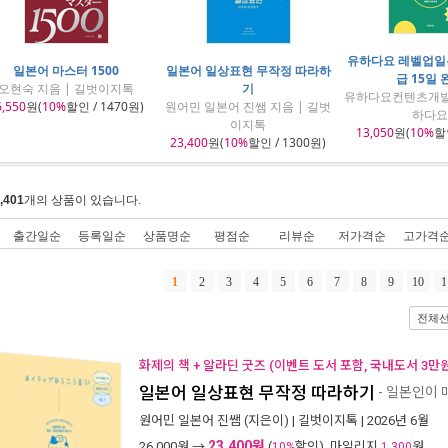
유하다요 레벨업일본
일본어 마스터 1500
일본어 일상표현 무작정 따라하
급 15일 
오현숙 지음 | 길벗이지톡
기
유하다요컨텐츠개발팀
6,550
원(
10%
할인 / 1470원)
원어민 일본어 진쌤 지음 | 길벗
하다요
이지톡
13,050
원(
10%
할인
23,400
원(
10%
할인 / 1300원)
,401
개의 상품이 있습니다.
출간일순
등록일순
상품명순
평점순
리뷰순
저가격순
고가격
1
2
3
4
5
6
7
8
9
10
1
전체
화제의 책 + 알라딘 굿즈 (이벤트 도서 포함, 국내도서 3만원
일본어 일상표현 무작정 따라하기
- 일본인이 
원어민 일본어 진쌤
(지은이) |
길벗이지톡
| 2026년 6월
23,400원
26,000
원 →
(
할인), 마일리지
원
10%
1,300