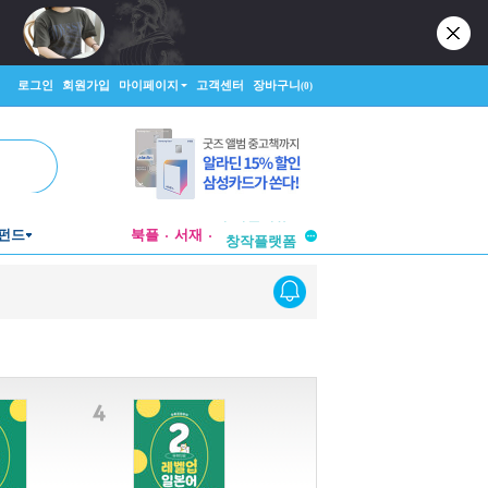
로그인
회원가입
마이페이지
고객센터
장바구니
(0)
투비컨티뉴드
펀드
북플
서재
창작플랫폼
투비컨티뉴드