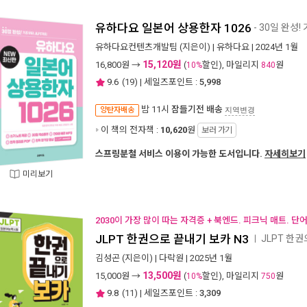
유하다요 일본어 상용한자 1026
- 30일 완성!
유하다요컨텐츠개발팀
(지은이) |
유하다요
| 2024년 1월
15,120원
16,800
원 →
(
할인), 마일리지
원
10%
840
9.6
(
19
) | 세일즈포인트 :
5,998
밤 11시
잠들기전 배송
양탄자배송
지역변경
이 책의 전자책 :
10,620
원
보러 가기
스프링분철 서비스 이용이 가능한 도서입니다.
자세히보기
미리보기
2030이 가장 많이 따는 자격증 + 북엔드. 피크닉 매트. 단
JLPT 한권으로 끝내기 보카 N3
JLPT 한
ㅣ
김성곤
(지은이) |
다락원
| 2025년 1월
13,500원
15,000
원 →
(
할인), 마일리지
원
10%
750
9.8
(
11
) | 세일즈포인트 :
3,309