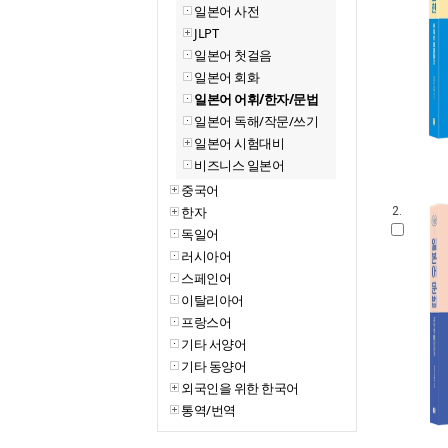
일본어 사전
JLPT
일본어 첫걸음
일본어 회화
일본어 어휘/한자/문법
일본어 독해/작문/쓰기
일본어 시험대비
비즈니스 일본어
중국어
한자
2.
독일어
러시아어
스페인어
이탈리아어
프랑스어
기타 서양어
기타 동양어
외국인을 위한 한국어
통역/번역