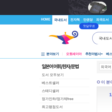
HOME
전자책
만권당
외국도서
국내도서
첫달무료
국내도
분야보기
오뒷세이아
추천마법사
베
일본어 어휘/한자/문법
도서 모두보기
이 분
베스트셀러
스테디셀러
정가인하/정가제free
최고평점도서