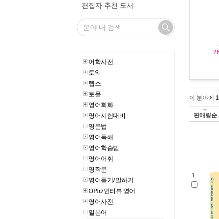
편집자 추천 도서
2
어학사전
토익
텝스
토플
이 분야에
1
영어회화
영어시험대비
판매량순
영문법
영어독해
영어학습법
영어어휘
영작문
1.
영어듣기/말하기
OPIc/인터뷰 영어
영어사전
일본어