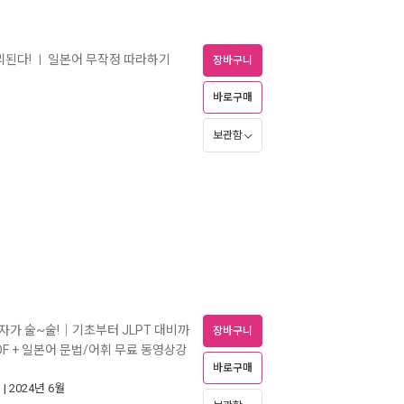
리된다!
일본어 무작정 따라하기
ㅣ
장바구니
바로구매
보관함
한자가 술~술!｜기초부터 JLPT 대비까
장바구니
F + 일본어 문법/어휘 무료 동영상강
바로구매
)
| 2024년 6월