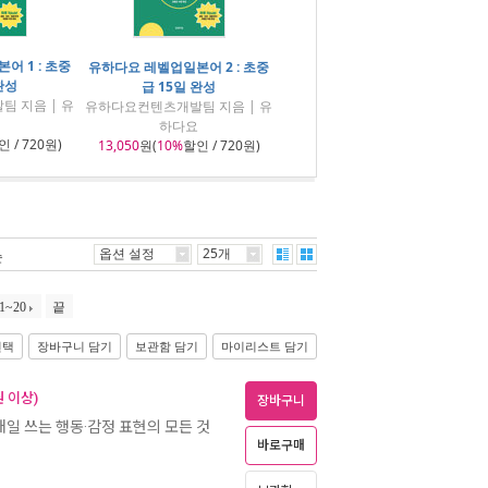
어 1 : 초중
유하다요 레벨업일본어 2 : 초중
완성
급 15일 완성
 지음 | 유
유하다요컨텐츠개발팀 지음 | 유
하다요
 / 720원)
13,050
원(
10%
할인 / 720원)
옵션 설정
25개
순
1~20
끝
선택
장바구니 담기
보관함 담기
마이리스트 담기
 이상)
장바구니
매일 쓰는 행동·감정 표현의 모든 것
바로구매