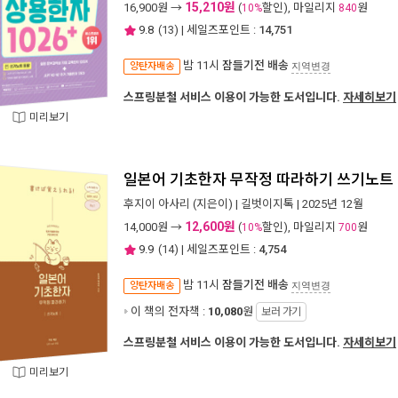
15,210원
16,900
원 →
(
할인), 마일리지
원
10%
840
9.8
(
13
) | 세일즈포인트 :
14,751
밤 11시
잠들기전 배송
양탄자배송
지역변경
스프링분철 서비스 이용이 가능한 도서입니다.
자세히보기
미리보기
일본어 기초한자 무작정 따라하기 쓰기노트
후지이 아사리
(지은이) |
길벗이지톡
| 2025년 12월
12,600원
14,000
원 →
(
할인), 마일리지
원
10%
700
9.9
(
14
) | 세일즈포인트 :
4,754
밤 11시
잠들기전 배송
양탄자배송
지역변경
이 책의 전자책 :
10,080
원
보러 가기
스프링분철 서비스 이용이 가능한 도서입니다.
자세히보기
미리보기