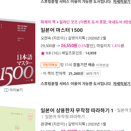
스프링분철 서비스 이용이 가능한 도서입니다.
자세히보기
화제의 책 + 알라딘 굿즈 (이벤트 도서 포함, 국내도서 3만원
일본어 마스터 1500
오현숙
(지은이) |
길벗이지톡
| 2026년 2월
26,550원
29,500
원 →
(
할인), 마일리지
원
10%
1,470
9.8
(
16
) | 세일즈포인트 :
14,838
밤 11시
잠들기전 배송
양탄자배송
지역변경
이 책의 전자책 :
21,240
원
보러 가기
스프링분철 서비스 이용이 가능한 도서입니다.
자세히보기
미리보기
일본어 상용한자 무작정 따라하기 1
- 일본어
일본어 무작정 따라하기
ㅣ
권경배
(지은이) |
길벗이지톡
| 2023년 1월