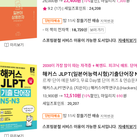
23,400원
26,000
원 →
(
할인), 마일리지
원
10%
1,300
9.2
(
17
) | 세일즈포인트 :
24,208
밤 11시
잠들기전 배송
양탄자배송
지역변경
이 책의 전자책 :
18,720
원
보러 가기
스프링분철 서비스 이용이 가능한 도서입니다.
자세히보기
미리보기
2030이 가장 많이 따는 자격증 + 북엔드. 피크닉 매트. 단
해커스 JLPT(일본어능력시험)기출단어장 N
르게! 단어·예문 MP3, 무료 Day별 단어 퀴즈 & 연습
해커스JLPT연구소
(지은이) |
해커스어학연구소(Hackers
12,510원
13,900
원 →
(
할인), 마일리지
원
10%
690
세일즈포인트 :
20,207
밤 11시
잠들기전 배송
양탄자배송
지역변경
스프링분철 서비스 이용이 가능한 도서입니다.
자세히보기
미리보기