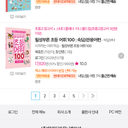
내일 (월) 아침 7시
출근전 배송
양탄자배송
썬데이 EXPRESS
변경
미리보기
초중고 참고서 + 스터디 플래너 · 미니 콜드컵 (초중고참고서 3만원
이상)
될성부른 초등 어휘 100 : 속담/관용어편
- 떡잎부터
시작하는 어휘 학습
-
될성부른 초등 어휘 100
옥효진
(지은이),
장선영
(그림)
로그인
|
2026년 07월
17,820
10.0
원 (10% 할인 / 990원)
책소개페이지에서 분철 선택 가능
미리보기
내일 (월) 아침 7시
출근전 배송
양탄자배송
썬데이 EXPRESS
변경
1
2
3
4
5
로그인
전체 메뉴
회사 소개
출판사 안내
PC 버전