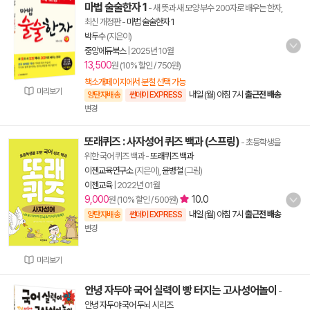
마법 술술한자 1
- 새 뜻과 새 모양 부수 200자로 배우는 한자,
최신 개정판
-
마법 술술한자 1
박두수
(지은이)
중앙에듀북스
|
2025년 10월
13,500
원 (10% 할인 / 750원)
책소개페이지에서 분철 선택 가능
미리보기
내일 (월) 아침 7시
출근전 배송
양탄자배송
썬데이 EXPRESS
변경
또래퀴즈 : 사자성어 퀴즈 백과 (스프링)
- 초등학생을
위한 국어 퀴즈 백과
-
또래퀴즈 백과
이젠교육연구소
(지은이),
윤병철
(그림)
이젠교육
|
2022년 01월
9,000
10.0
원 (10% 할인 / 500원)
내일 (월) 아침 7시
출근전 배송
양탄자배송
썬데이 EXPRESS
변경
미리보기
안녕 자두야 국어 실력이 빵 터지는 고사성어놀이
-
안녕 자두야 국어 두뇌 시리즈