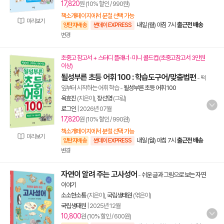
17,820
원 (10% 할인 / 990원)
책소개페이지에서 분철 선택 가능
미리보기
내일 (월) 아침 7시
출근전 배송
양탄자배송
썬데이 EXPRESS
변경
초중고 참고서 + 스터디 플래너 · 미니 콜드컵 (초중고참고서 3만원
이상)
될성부른 초등 어휘 100 : 학습도구어/맞춤법편
- 떡
잎부터 시작하는 어휘 학습
-
될성부른 초등 어휘 100
옥효진
(지은이),
장선영
(그림)
로그인
|
2026년 07월
17,820
원 (10% 할인 / 990원)
책소개페이지에서 분철 선택 가능
미리보기
내일 (월) 아침 7시
출근전 배송
양탄자배송
썬데이 EXPRESS
변경
자연이 알려 주는 고사성어
-
쉬운 글과 그림으로 보는 자연
이야기
소소한소통
(지은이),
국립생태원
(엮은이)
국립생태원
|
2025년 12월
10,800
원 (10% 할인 / 600원)