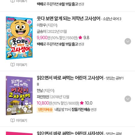
미리보기
택배
로 주문하면
8월 11일 출고
변경
웃다 보면 알게 되는 저학년 고사성어
-
소문난 국어 3
이창우
(지은이)
글송이
|
2022년 01월
9,900
9.8
원 (10% 할인 / 550원)
택배
로 주문하면
8월 11일 출고
변경
미리보기
읽으면서 바로 써먹는 어린이 고사성어
-
맛있는 공부 1
8
한날
(지은이)
파란정원
|
2018년 12월
10,800
10.0
원 (10% 할인 / 600원)
내일 밤 11시
잠들기전 배송
양탄자배송
변경
미리보기
읽으면서 바로 써먹는 어린이 사자성어
-
맛있는 공부