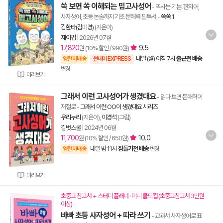
쓱 보면 쏙 이해되는 밈고사성어
- 역사는 기본! 한자어,
사자성어, 초등 논술까지 기초 문해력 필독서
-
쓱쏙 1
김환타(김미경)
(지은이)
제이펍
|
2026년 07월
17,820
9.5
원 (10% 할인 / 990원)
내일 (월) 아침 7시
출근전 배송
양탄자배송
썬데이 EXPRESS
변경
미리보기
그래서 이런 고사성어가 생겼대요
- 읽다 보면 문해력이
저절로
-
그래서 이런 OO이 생겼대요 시리즈
우리누리
(지은이),
이경석
(그림)
길벗스쿨
|
2024년 06월
11,700
10.0
원 (10% 할인 / 650원)
내일 밤 11시
잠들기전 배송
양탄자배송
변경
미리보기
초중고 참고서 + 스터디 플래너 · 미니 콜드컵 (초중고참고서 3만원
이상)
바빠 초등 사자성어 + 따라 쓰기
- 교과서 사자성어로 표