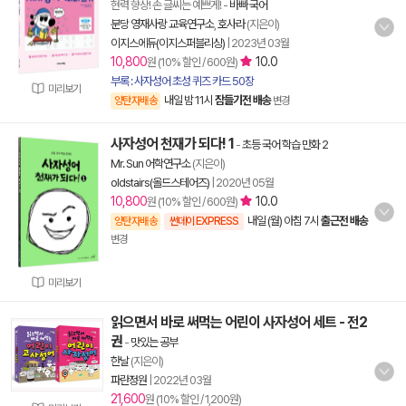
현력 향상! 손 글씨는 예쁘게!
-
바빠 국어
분당 영재사랑 교육연구소
,
호사라
(지은이)
이지스에듀(이지스퍼블리싱)
|
2023년 03월
10,800
10.0
원 (10% 할인 / 600원)
부록 : 사자성어 초성 퀴즈 카드 50장
미리보기
내일 밤 11시
잠들기전 배송
양탄자배송
변경
사자성어 천재가 되다! 1
-
초등 국어 학습 만화 2
Mr. Sun 어학연구소
(지은이)
oldstairs(올드스테어즈)
|
2020년 05월
10,800
10.0
원 (10% 할인 / 600원)
내일 (월) 아침 7시
출근전 배송
양탄자배송
썬데이 EXPRESS
변경
미리보기
읽으면서 바로 써먹는 어린이 사자성어 세트 - 전2
권
-
맛있는 공부
한날
(지은이)
파란정원
|
2022년 03월
21,600
원 (10% 할인 / 1,200원)