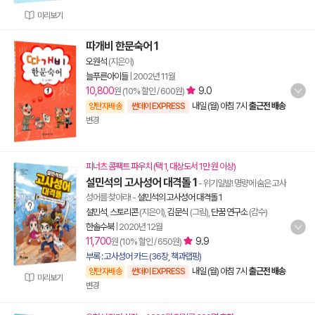
미리보기
따개비 한문숙어 1
오원석
(지은이)
늘푸른아이들
|
2002년 11월
10,800
9.0
원 (10% 할인 / 600원)
내일 (월) 아침 7시
출근전 배송
양탄자배송
썬데이 EXPRESS
변경
피너츠 콤팩트 파우치 (택 1, 대상도서 1만 원 이상)
설민석의 고사성어 대격돌 1
- 위기일발! 명량에 숨은 고사
성어를 찾아라!
-
설민석의 고사성어 대격돌 1
설민석
,
스토리콘
(지은이),
김문식
(그림),
단꿈 연구소
(감수)
한솔수북
|
2020년 12월
11,700
9.9
원 (10% 할인 / 650원)
부록 : 고사성어 카드 (36장, 책과랩핑)
내일 (월) 아침 7시
출근전 배송
양탄자배송
썬데이 EXPRESS
미리보기
변경