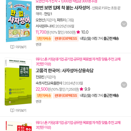
오현선 작가 신작 + 1,000원 적립금 300명 추첨
한번 보면 입에 착 붙는 사자성어
- 만화로 키우는 초등 문
해력
-
한입 1
오현선
(지은이),
파프리
(그림)
서사원주니어
|
2025년 09월
11,700
10.0
원 (10% 할인 / 650원)
내일 (월) 아침 7시
출근전 배송
양탄자배송
썬데이 EXPRESS
변경
미리보기
워리스톤 키링(대기업·공기업·공무원 목표별 자격증 맞춤 추천 교재
3만원 이상)
고품격 한국어 : 사자성어·상용속담
전광진
(지은이)
속뜻사전교육출판사
|
2024년 03월
22,500
9.9
원 (10% 할인 / 1,250원)
내일 (월) 아침 7시
출근전 배송
양탄자배송
썬데이 EXPRESS
변경
미리보기
워리스톤 키링(대기업·공기업·공무원 목표별 자격증 맞춤 추천 교재
3만원 이상)