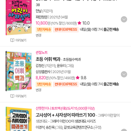
38
한날
(지은이)
파란정원
|
2021년 04월
10,800
10.0
원 (10% 할인 / 600원)
내일 (월) 아침 7시
출근전 배송
양탄자배송
썬데이 EXPRESS
변경
미리보기
관찰노트
초등 어휘 백과
-
초등필수백과
김정신
(지은이),
윤유리
(그림)
삼성출판사
|
2025년 01월
8,820
9.8
원 (10% 할인 / 490원)
내일 (월) 아침 7시
출근전 배송
양탄자배송
썬데이 EXPRESS
변경
미리보기
산뜻한 미니 토트백 (대상도서 15,000원 이상)
고사성어 + 사자성어 따라쓰기 100
- 그래서 이런 말이
생겼대요
-
그래서 이런 OO이 생겼대요 시리즈
이경석
,
송진욱
(그림),
길벗교육콘텐츠연구소
(구성)