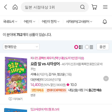
국내도서
어린이
어린이 한자
사자성어/고사성어
이 분야에
752
개의 상품이 있습니다.
옵션
피너츠 콤팩트 파우치 (택 1, 대상도서 1만 원 이상)
요즘 말 vs 사자성어
- 40가지 신조어를 똑똑한 표현으로 바
꾸는
서예나
(지은이),
김기수
,
정고운
(그림)
다산어린이
|
2026년 07월
14,400
10.0
원 (10% 할인 / 800원)
내일 (월) 아침 7시
출근전 배송
양탄자배송
썬데이 EXPRESS
변경
미리보기
밈고사성어 카드형 포스터