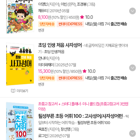
이영민
(지은이),
이빈
(원작),
조경봉
(그림)
채우리
|
2019년 05월
8,100
10.0
원 (10% 할인 / 450원)
내일 (월) 아침 7시
출근전 배송
양탄자배송
썬데이 EXPRESS
변경
초딩 인생 처음 사자성어
- 네 글자에 담긴 지혜로운 옛이야
기
-
초딩 인생 처음
안나미
(지은이)
의미와재미
|
2025년 07월
15,300
10.0
원 (10% 할인 / 850원)
내일 (월) 아침 7시
출근전 배송
양탄자배송
썬데이 EXPRESS
변경
미리보기
초중고 참고서 + 스터디 플래너 · 미니 콜드컵 (초중고참고서 3만원
이상)
될성부른 초등 어휘 100 : 고사성어/사자성어편
- 떡
잎부터 시작하는 어휘 학습
-
될성부른 초등 어휘 100
옥효진
(지은이),
장선영
(그림)
로그인
|
2026년 07월