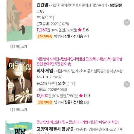
긴긴밤
- 제21회 문학동네어린이문학상 대상 수상작
-
보름달문
고 83
루리
(지은이)
문학동네
|
2021년 02월
11,250
9.6
원 (10% 할인 / 620원)
밤 11시
잠들기전 배송
양탄자배송
변경
미리보기
여름 방학 도서전+런던자연사박물관 굿즈(택 1, 대상도서 1권 포함
관련 분야 1만 5천 원 이상)
의자 게임
- 비밀 서바이벌, 제2회 비룡소 셜록 홈즈상 대상 수상
작
-
THE 미스터리
유소정
(지은이),
오삼이
(그림)
비룡소
|
2026년 06월
13,500
9.9
원 (10% 할인 / 750원)
밤 11시
잠들기전 배송
양탄자배송
변경
미리보기
깜냥 양면 아크릴 키링 + 깜냥 미니 가방 키링(각 마일리지 차감)
고양이 해결사 깜냥 9
- 야구장의 영웅을 찾아라!
-
고양이 해