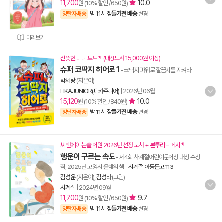
11,700
10.0
원 (10% 할인 / 650원)
밤 11시
잠들기전 배송
양탄자배송
변경
미리보기
산뜻한 미니 토트백 (대상도서 15,000원 이상)
슈퍼 코딱지 히어로 1
- 코딱지 파워로 깔끔시를 지켜라
박세랑
(지은이)
FIKAJUNIOR(피카주니어)
|
2026년 06월
15,120
10.0
원 (10% 할인 / 840원)
밤 11시
잠들기전 배송
양탄자배송
변경
씨앤에이 논술 학원 2026년 선정 도서 + 본투리드 메시백
행운이 구르는 속도
- 제4회 사계절어린이문학상 대상 수상
작, 2025년 고양시 올해의 책
-
사계절 아동문고 113
김성운
(지은이),
김성라
(그림)
사계절
|
2024년 09월
11,700
9.7
원 (10% 할인 / 650원)
밤 11시
잠들기전 배송
양탄자배송
변경