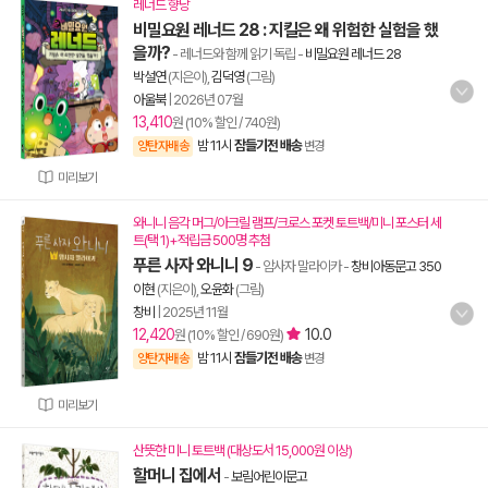
레너드 향낭
비밀요원 레너드 28 : 지킬은 왜 위험한 실험을 했
을까?
- 레너드와 함께 읽기 독립
-
비밀요원 레너드 28
박설연
(지은이),
김덕영
(그림)
아울북
|
2026년 07월
13,410
원 (10% 할인 / 740원)
밤 11시
잠들기전 배송
양탄자배송
변경
미리보기
와니니 음각 머그/아크릴 램프/크로스 포켓 토트백/미니 포스터 세
트(택 1)+적립금 500명 추첨
푸른 사자 와니니 9
- 암사자 말라이카
-
창비아동문고 350
이현
(지은이),
오윤화
(그림)
창비
|
2025년 11월
12,420
10.0
원 (10% 할인 / 690원)
밤 11시
잠들기전 배송
양탄자배송
변경
미리보기
산뜻한 미니 토트백 (대상도서 15,000원 이상)
할머니 집에서
-
보림어린이문고