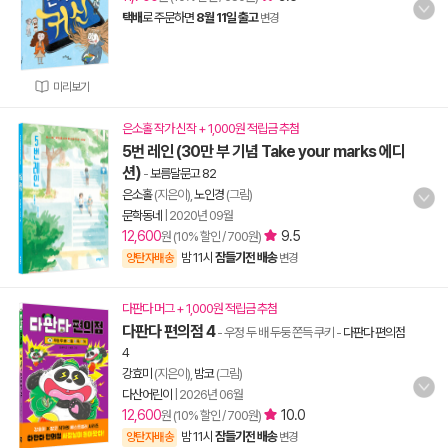
택배
로 주문하면
8월 11일 출고
변경
미리보기
은소홀 작가 신작 + 1,000원 적립금 추첨
5번 레인 (30만 부 기념 Take your marks 에디
션)
-
보름달문고 82
은소홀
(지은이),
노인경
(그림)
문학동네
|
2020년 09월
12,600
9.5
원 (10% 할인 / 700원)
밤 11시
잠들기전 배송
양탄자배송
변경
다판다 머그 + 1,000원 적립금 추첨
다판다 편의점 4
- 우정 두 배 두둥 쫀득 쿠키
-
다판다 편의점
4
강효미
(지은이),
밤코
(그림)
다산어린이
|
2026년 06월
12,600
10.0
원 (10% 할인 / 700원)
밤 11시
잠들기전 배송
양탄자배송
변경