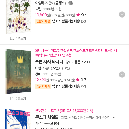
이영득
(지은이),
김동수
(그림)
보림
|
2006년 08월
10,800
9.4
원 (10% 할인 / 600원)
밤 11시
잠들기전 배송
양탄자배송
변경
미리보기
와니니 음각 머그/아크릴 램프/크로스 포켓 토트백/미니 포스터 세
트(택 1)+적립금 500명 추첨
푸른 사자 와니니
-
창비아동문고 280
이현
(지은이),
오윤화
(그림)
창비
|
2015년 06월
12,420
9.7
원 (10% 할인 / 690원)
밤 11시
잠들기전 배송
양탄자배송
변경
미리보기
산뜻한 미니 토트백 (대상도서 15,000원 이상)
몬스터 차일드
- 제1회 사계절어린이문학상 대상 수상작
-
사
계절 아동문고 104