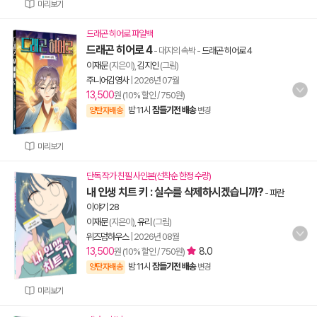
미리보기
드래곤 히어로 파일백
드래곤 히어로 4
- 대지의 속박
-
드래곤 히어로 4
이재문
(지은이),
김지인
(그림)
주니어김영사
|
2026년 07월
13,500
원 (10% 할인 / 750원)
밤 11시
잠들기전 배송
양탄자배송
변경
미리보기
단독 작가 친필 사인본(선착순 한정 수량)
내 인생 치트 키 : 실수를 삭제하시겠습니까?
-
파란
이야기 28
이재문
(지은이),
유리
(그림)
위즈덤하우스
|
2026년 08월
13,500
8.0
원 (10% 할인 / 750원)
밤 11시
잠들기전 배송
양탄자배송
변경
미리보기