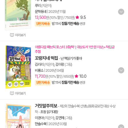
루리
(지은이)
문학동네
|
2025년 11월
13,500
9.5
원 (10% 할인 / 750원)
밤 11시
잠들기전 배송
양탄자배송
변경
미리보기
아름다운 패브릭 포스터 3종(택 1, 대상도서 1만 원 이상)+적립금
추첨
꼬랑지네 떡집
-
난 책읽기가 좋아
김리리
(지은이),
김이랑
(그림)
비룡소
|
2026년 04월
11,700
10.0
원 (10% 할인 / 650원)
밤 11시
잠들기전 배송
양탄자배송
변경
미리보기
거짓말주의보
- 제2회 한솔수북 선생님동화공모전 대상 수상
작
-
초등 읽기대장
이경아
(지은이),
김연제
(그림)
한솔수북
|
2025년 03월