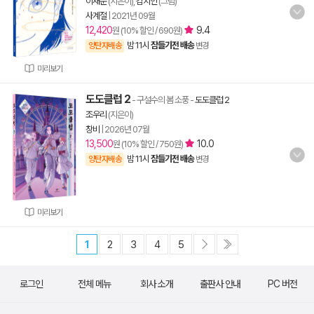
이재문
(지은이),
김지인
(그림)
사계절
|
2021년 09월
12,420
9.4
원 (10% 할인 / 690원)
밤 11시
잠들기전 배송
양탄자배송
변경
미리보기
도도클럽 2
- 구설수의 봄 소풍
-
도도클럽 2
조우리
(지은이)
창비
|
2026년 07월
13,500
10.0
원 (10% 할인 / 750원)
밤 11시
잠들기전 배송
양탄자배송
변경
미리보기
1
2
3
4
5
로그인
전체 메뉴
회사 소개
출판사 안내
PC 버전