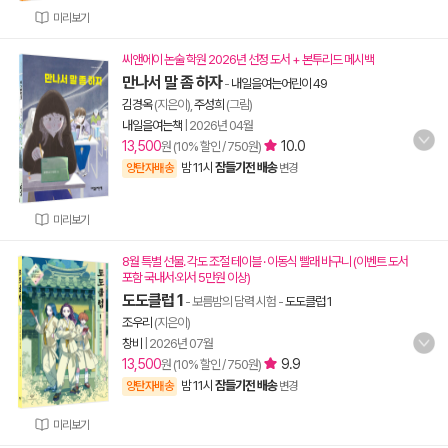
미리보기
씨앤에이 논술 학원 2026년 선정 도서 + 본투리드 메시백
만나서 말 좀 하자
-
내일을여는어린이 49
김경옥
(지은이),
주성희
(그림)
내일을여는책
|
2026년 04월
13,500
10.0
원 (10% 할인 / 750원)
밤 11시
잠들기전 배송
양탄자배송
변경
미리보기
8월 특별 선물. 각도 조절 테이블 · 이동식 빨래 바구니 (이벤트 도서
포함 국내서·외서 5만원 이상)
도도클럽 1
- 보름밤의 담력 시험
-
도도클럽 1
조우리
(지은이)
창비
|
2026년 07월
13,500
9.9
원 (10% 할인 / 750원)
밤 11시
잠들기전 배송
양탄자배송
변경
미리보기