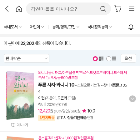
국내도서
어린이
동화/명작/고전
국내창작동화
이 분야에
22,202
개의 상품이 있습니다.
옵션
와니니 음각 머그/아크릴 램프/크로스 포켓 토트백/미니 포스터 세
트(택 1)+적립금 500명 추첨
푸른 사자 와니니 10
- 초원으로 가는 길
-
창비아동문고 35
4
이현
(지은이),
오윤화
(그림)
창비
|
2026년 07월
12,420
10.0
원 (10% 할인 / 690원)
밤 11시
잠들기전 배송
양탄자배송
변경
미리보기
은소홀 작가 신작 + 1,000원 적립금 추첨