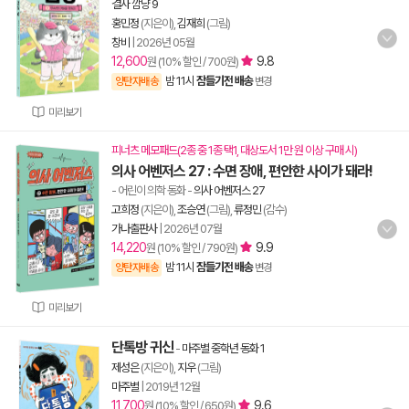
결사 깜냥 9
홍민정
(지은이),
김재희
(그림)
창비
|
2026년 05월
12,600
9.8
원 (10% 할인 / 700원)
밤 11시
잠들기전 배송
양탄자배송
변경
미리보기
피너츠 메모패드(2종 중 1종 택1, 대상도서 1만 원 이상 구매 시)
의사 어벤저스 27 : 수면 장애, 편안한 사이가 돼라!
- 어린이 의학 동화
-
의사 어벤저스 27
고희정
(지은이),
조승연
(그림),
류정민
(감수)
가나출판사
|
2026년 07월
14,220
9.9
원 (10% 할인 / 790원)
밤 11시
잠들기전 배송
양탄자배송
변경
미리보기
단톡방 귀신
-
마주별 중학년 동화 1
제성은
(지은이),
지우
(그림)
마주별
|
2019년 12월
11,700
9.6
원 (10% 할인 / 650원)