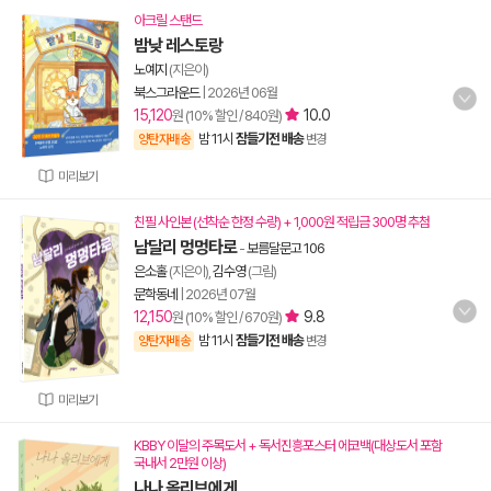
아크릴 스탠드
밤낮 레스토랑
노예지
(지은이)
북스그라운드
|
2026년 06월
15,120
10.0
원 (10% 할인 / 840원)
밤 11시
잠들기전 배송
양탄자배송
변경
미리보기
친필 사인본 (선착순 한정 수량) + 1,000원 적립금 300명 추첨
남달리 멍멍타로
-
보름달문고 106
은소홀
(지은이),
김수영
(그림)
문학동네
|
2026년 07월
12,150
9.8
원 (10% 할인 / 670원)
밤 11시
잠들기전 배송
양탄자배송
변경
미리보기
KBBY 이달의 주목도서 + 독서진흥포스터 에코백(대상도서 포함
국내서 2만원 이상)
나나 올리브에게