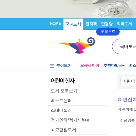
HOME
전자책
만권당
외국도서
국내도서
첫달무료
국내도
분야보기
오뒷세이아
추천마법사
베
어린이 한자
도서 모두보기
편집자
베스트셀러
이 분야에
1
스테디셀러
정가인하/정가제free
상품명순
최고평점도서