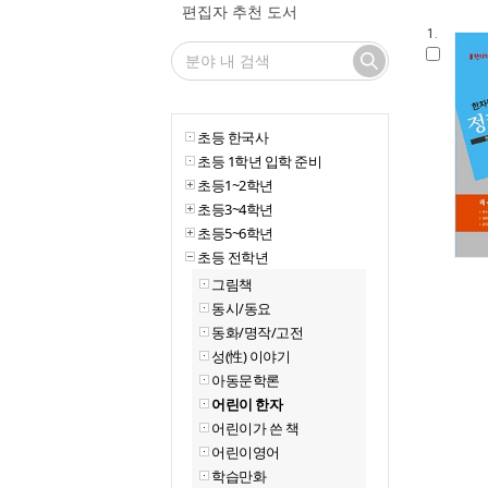
편집자 추천 도서
1.
초등 한국사
초등 1학년 입학 준비
초등1~2학년
초등3~4학년
초등5~6학년
초등 전학년
그림책
동시/동요
동화/명작/고전
성(性) 이야기
아동문학론
어린이 한자
어린이가 쓴 책
어린이영어
학습만화