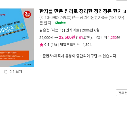
한자를 만든 원리로 정리한 정리정돈 한자 
(제10-0902249호)받은 정리정돈한자3급 (1817자)
돈 한자
Choice
김흥전
(지은이) |
인사이트
| 2006년 6월
22,500원
25,000
원 →
(
할인), 마일리지
원
10%
1,250
9.4
(
16
) | 세일즈포인트 :
1,304
출판사/제작사 유통이 중단되어 구할 수 없습니다.
미리보기
전체