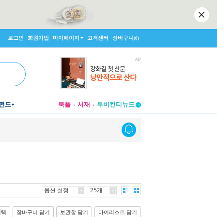
로그인
회원가입
마이페이지
고객센터
장바구니
(0)
펀드
북플
서재
투비컨티뉴드
창작플랫폼
투비컨티뉴드
옵션 설정
25개
선택
장바구니 담기
보관함 담기
마이리스트 담기