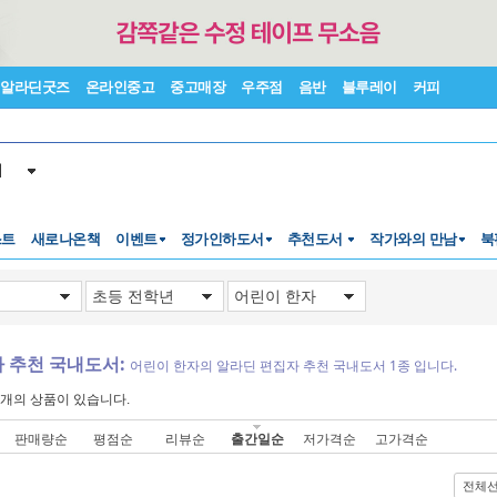
알라딘굿즈
온라인중고
중고매장
우주점
음반
블루레이
커피
서
스트
새로나온책
이벤트
정가인하도서
추천도서
작가와의 만남
북
 추천 국내도서:
어린이 한자의 알라딘 편집자 추천 국내도서 1종 입니다.
개의 상품이 있습니다.
판매량순
평점순
리뷰순
출간일순
저가격순
고가격순
전체