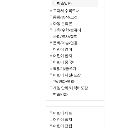
학습일반
교과서 수록도서
동화/명작/고전
아동 문학론
과학/수학/컴퓨터
사회/역사/철학
문화/예술/인물
어린이 영어
어린이 한자
어린이 중국어
책읽기/글쓰기
어린이 사전/도감
TV/만화/영화
게임 만화/캐릭터도감
학습만화
어린이 세트
어린이 잡지
어린이 전집