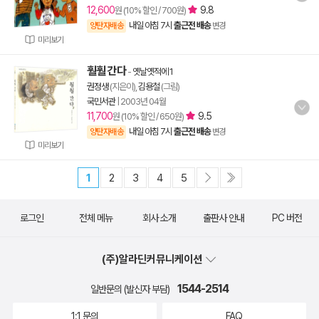
12,600
9.8
원 (10% 할인 / 700원)
내일 아침 7시
출근전 배송
양탄자배송
변경
미리보기
훨훨 간다
-
옛날옛적에 1
권정생
(지은이),
김용철
(그림)
국민서관
|
2003년 04월
11,700
9.5
원 (10% 할인 / 650원)
내일 아침 7시
출근전 배송
양탄자배송
변경
미리보기
1
2
3
4
5
로그인
전체 메뉴
회사 소개
출판사 안내
PC 버전
(주)알라딘커뮤니케이션
1544-2514
일반문의 (발신자 부담)
1:1 문의
FAQ