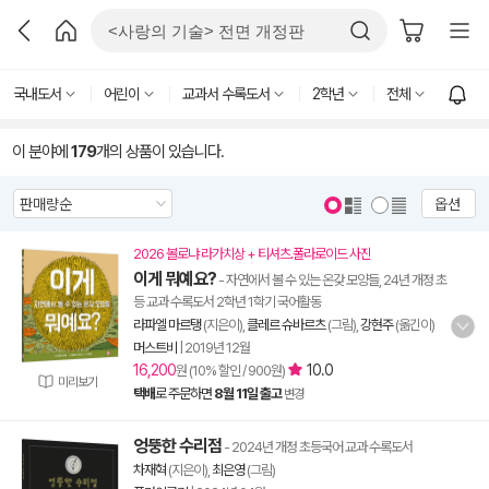
국내도서
어린이
교과서 수록도서
2학년
전체
이 분야에
179
개의 상품이 있습니다.
옵션
2026 볼로냐 라가치상 + 티셔츠.폴라로이드 사진
이게 뭐예요?
- 자연에서 볼 수 있는 온갖 모양들, 24년 개정 초
등 교과 수록도서 2학년 1학기 국어활동
라파엘 마르탱
(지은이),
클레르 슈바르츠
(그림),
강현주
(옮긴이)
머스트비
|
2019년 12월
16,200
10.0
원 (10% 할인 / 900원)
미리보기
택배
로 주문하면
8월 11일 출고
변경
엉뚱한 수리점
- 2024년 개정 초등국어 교과 수록도서
차재혁
(지은이),
최은영
(그림)