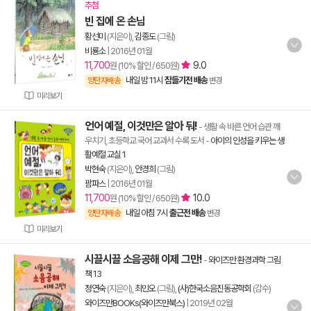
추첨
빈 집에 온 손님
황선미
(지은이),
김종도
(그림)
비룡소
|
2016년 01월
11,700
9.0
원 (10% 할인 / 650원)
내일 밤 11시
잠들기전 배송
양탄자배송
변경
미리보기
언어 예절, 이것만은 알아 둬!
- 생활 속 바른 언어 습관 깨
우치기, 초등학교 국어 교과서 수록 도서
-
아이의 인성을 키우는 생
활예절 교실 1
박현숙
(지은이),
안경희
(그림)
팜파스
|
2016년 01월
11,700
10.0
원 (10% 할인 / 650원)
내일 아침 7시
출근전 배송
양탄자배송
변경
미리보기
시끌시끌 소음공해 이제 그만!
-
와이즈만 환경과학 그림
책 13
정연숙
(지은이),
최민오
(그림),
(사)한국소음진동공학회
(감수)
와이즈만BOOKs(와이즈만북스)
|
2019년 02월