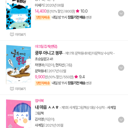
미세기
|
2020년 06월
14,400
10.0
원 (10% 할인 / 800원)
내일 밤 11시
잠들기전 배송
양탄자배송
변경
미리보기
아크릴 집게(랜덤)
쿵푸 아니고 똥푸
- 제17회 문학동네어린이문학상 수상작
-
초승달문고 41
차영아
(지은이),
한지선
(그림)
문학동네
|
2017년 02월
9,900
9.4
원 (10% 할인 / 550원)
내일 밤 11시
잠들기전 배송
양탄자배송
변경
미리보기
엽서북
내 마음 ㅅㅅㅎ
- 제1회 사계절그림책상 대상 수상작
-
사계절
그림책
김지영
(지은이)
사계절
|
2021년 05월