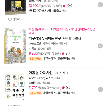
플라이쿠키
|
2024년 04월
13,500
10.0
원 (10% 할인 / 750원)
택배
로 주문하면
8월 11일 출고
변경
미리보기
아름다운 패브릭 포스터 3종(택 1, 대상도서 1만 원 이상)+적립금
추첨
개구리와 두꺼비는 친구
-
난 책읽기가 좋아
아놀드 로벨
(지은이),
엄혜숙
(옮긴이)
비룡소
|
1996년 11월
9,900
8.7
원 (10% 할인 / 550원)
내일 아침 7시
출근전 배송
양탄자배송
변경
아홉 살 마음 사전
-
아홉 살 사전
박성우
(지은이),
김효은
(그림)
창비
|
2017년 03월
11,700
9.4
원 (10% 할인 / 650원)
내일 아침 7시
출근전 배송
양탄자배송
변경