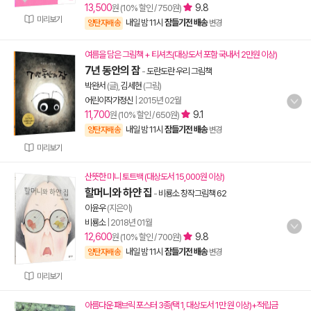
13,500
9.8
원 (10% 할인 / 750원)
미리보기
내일 밤 11시
잠들기전 배송
양탄자배송
변경
여름을 담은 그림책 + 티셔츠(대상도서 포함 국내서 2만원 이상)
7년 동안의 잠
-
도란도란 우리 그림책
박완서
(글),
김세현
(그림)
어린이작가정신
|
2015년 02월
11,700
9.1
원 (10% 할인 / 650원)
내일 밤 11시
잠들기전 배송
양탄자배송
변경
미리보기
산뜻한 미니 토트백 (대상도서 15,000원 이상)
할머니와 하얀 집
-
비룡소 창작그림책 62
이윤우
(지은이)
비룡소
|
2018년 01월
12,600
9.8
원 (10% 할인 / 700원)
내일 밤 11시
잠들기전 배송
양탄자배송
변경
미리보기
아름다운 패브릭 포스터 3종(택 1, 대상도서 1만 원 이상)+적립금