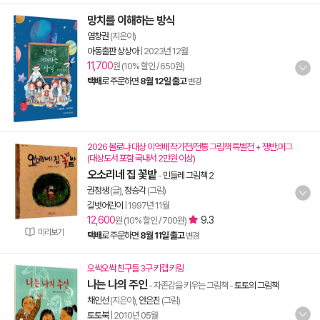
망치를 이해하는 방식
염창권
(지은이)
아동출판 상상아
|
2023년 12월
11,700
원 (10% 할인 / 650원)
택배
로 주문하면
8월 12일 출고
변경
2026 볼로냐 대상 이억배 작가전/전통 그림책 특별전 + 쟁반.머그
(대상도서 포함 국내서 2만원 이상)
오소리네 집 꽃밭
-
민들레 그림책 2
권정생
(글),
정승각
(그림)
길벗어린이
|
1997년 11월
12,600
9.3
원 (10% 할인 / 700원)
미리보기
택배
로 주문하면
8월 11일 출고
변경
오싹오싹 친구들 3구 키캡 키링
나는 나의 주인
- 자존감을 키우는 그림책
-
토토의 그림책
채인선
(지은이),
안은진
(그림)
토토북
|
2010년 05월