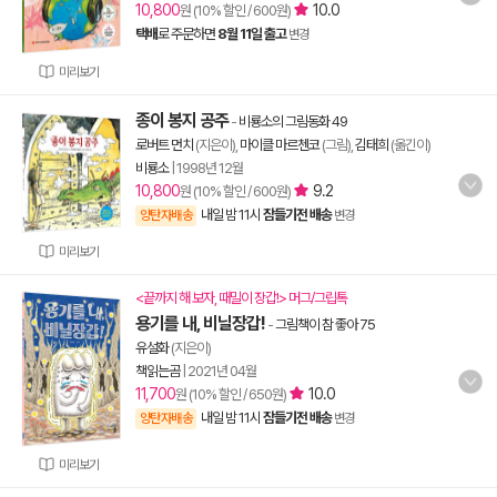
10,800
10.0
원 (10% 할인 / 600원)
택배
로 주문하면
8월 11일 출고
변경
미리보기
종이 봉지 공주
-
비룡소의 그림동화 49
로버트 먼치
(지은이),
마이클 마르첸코
(그림),
김태희
(옮긴이)
비룡소
|
1998년 12월
10,800
9.2
원 (10% 할인 / 600원)
내일 밤 11시
잠들기전 배송
양탄자배송
변경
미리보기
<끝까지 해 보자, 때밀이 장갑!> 머그/그립톡
용기를 내, 비닐장갑!
-
그림책이 참 좋아 75
유설화
(지은이)
책읽는곰
|
2021년 04월
11,700
10.0
원 (10% 할인 / 650원)
내일 밤 11시
잠들기전 배송
양탄자배송
변경
미리보기