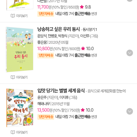
나는별
|
2017년 10월
11,700
9.8
원 (10% 할인 / 650원)
내일 아침 7시
출근전 배송
양탄자배송
변경
미리보기
낭송하고 싶은 우리 동시
-
동시향기 1
문삼석
,
전병호
,
박정식
(지은이),
이선주
(그림)
좋은꿈
|
2020년 05월
10,800
10.0
원 (10% 할인 / 600원)
내일 아침 7시
출근전 배송
양탄자배송
변경
미리보기
입맛 당기는 별별 세계 음식
- 음식으로 세계문화를 한눈에
윤은주
(지은이),
이지후
(그림)
해와나무
|
2015년 11월
13,500
10.0
원 (10% 할인 / 750원)
내일 아침 7시
출근전 배송
양탄자배송
변경
미리보기