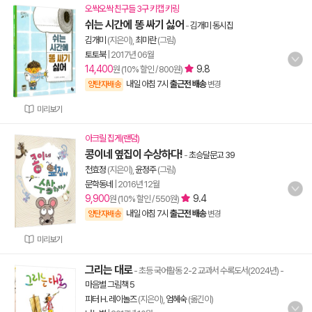
오싹오싹 친구들 3구 키캡 키링
쉬는 시간에 똥 싸기 싫어
-
김개미 동시집
김개미
(지은이),
최미란
(그림)
토토북
|
2017년 06월
14,400
9.8
원 (10% 할인 / 800원)
내일 아침 7시
출근전 배송
양탄자배송
변경
미리보기
아크릴 집게(랜덤)
콩이네 옆집이 수상하다!
-
초승달문고 39
천효정
(지은이),
윤정주
(그림)
문학동네
|
2016년 12월
9,900
9.4
원 (10% 할인 / 550원)
내일 아침 7시
출근전 배송
양탄자배송
변경
미리보기
그리는 대로
- 초등 국어활동 2-2 교과서 수록도서(2024년)
-
마음별 그림책 5
피터 H. 레이놀즈
(지은이),
엄혜숙
(옮긴이)