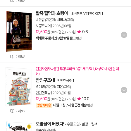
미리보기
팥죽 할멈과 호랑이
-
네버랜드 우리 옛이야기 1
박윤규
(지은이),
백희나
(그림)
시공주니어
|
2006년 06월
13,500
9.6
원 (10% 할인 / 750원)
택배
로 주문하면
8월 11일 출고
변경
미리보기
런던자연사박물관 투명 북마크 3종 1세트(택 1, 대상도서 1만 원 이
상)
받침구조대
-
만만한국어 1
곽미영
(지은이),
지은
(그림)
만만한책방
|
2023년 01월
13,500
10.0
원 (10% 할인 / 750원)
내일 아침 7시
출근전 배송
양탄자배송
변경
미리보기
오염물이 터졌다!
- 수질 오염
-
환경 그림책
송수혜
(지은이)