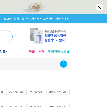
로그인
회원가입
마이페이지
고객센터
장바구니
(0)
펀드
북플
서재
투비컨티뉴드
창작플랫폼
투비컨티뉴드
선택
장바구니 담기
보관함 담기
마이리스트 담기
선택
장바구니 담기
보관함 담기
마이리스트 담기