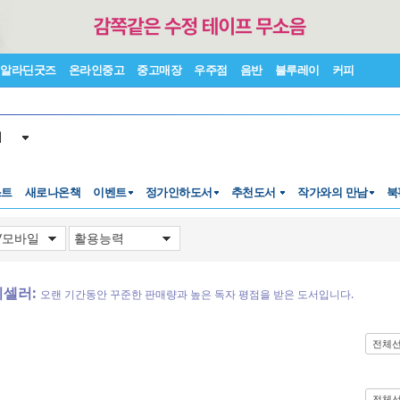
알라딘굿즈
온라인중고
중고매장
우주점
음반
블루레이
커피
서
스트
새로나온책
이벤트
정가인하도서
추천도서
작가와의 만남
북
디셀러:
오랜 기간동안 꾸준한 판매량과 높은 독자 평점을 받은 도서입니다.
전체
전체