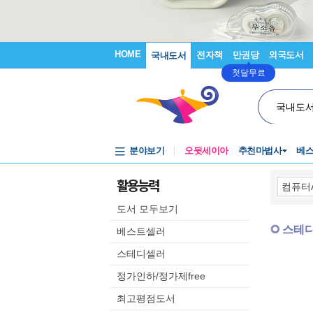
HOME
전자책
만권당
외국도서
국내도서
첫달무료
국내도
분야보기
오뒷세이아
추천마법사
베
활용능력
도서 모두보기
스테
베스트셀러
스테디셀러
정가인하/정가제free
최고평점도서