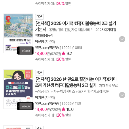
20%
종이책 정가 대비
할인
PDF
[전자책] 2025 이기적 컴퓨터활용능력 2급 실기
기본서
- 동영상 강의 전강, 자동 채점 서비스
-
2025 이기적 컴
퓨터활용능력
박윤정
(지은이)
영진.com(영진닷컴)
|
2024년 08월
18,400
9.2
원 (920원)
20%
종이책 정가 대비
할인
PDF
[전자책] 2026 한 권으로 끝장내는 이기적X커미
조아가현샘 컴퓨터활용능력 2급 실기
- 저자 직강 무료
동영상 강의 + 자동 채점 서비스 + 또기적 합격자료집 PDF
박가현
(지은이)
영진.com(영진닷컴)
|
2025년 11월
14,400
10.0
원 (720원)
20%
종이책 정가 대비
할인
PDF