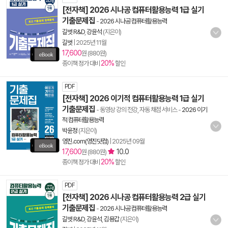
[전자책] 2026 시나공 컴퓨터활용능력 1급 실기
기출문제집
-
2026 시나공 컴퓨터활용능력
길벗 R&D
,
강윤석
(지은이)
길벗
|
2025년 11월
17,600
원 (880원)
20%
종이책 정가 대비
할인
PDF
[전자책] 2026 이기적 컴퓨터활용능력 1급 실기
기출문제집
- 동영상 강의 전강, 자동 채점 서비스
-
2026 이기
적 컴퓨터활용능력
박윤정
(지은이)
영진.com(영진닷컴)
|
2025년 09월
17,600
10.0
원 (880원)
20%
종이책 정가 대비
할인
PDF
[전자책] 2026 시나공 컴퓨터활용능력 2급 실기
기출문제집
-
2026 시나공 컴퓨터활용능력
길벗 R&D
,
강윤석
,
김용갑
(지은이)