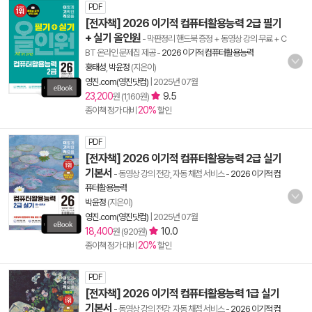
PDF
[전자책] 2026 이기적 컴퓨터활용능력 2급 필기
+ 실기 올인원
- 막판정리 핸드북 증정 + 동영상 강의 무료 + C
BT 온라인 문제집 제공
-
2026 이기적 컴퓨터활용능력
홍태성
,
박윤정
(지은이)
영진.com(영진닷컴)
|
2025년 07월
23,200
9.5
원 (1,160원)
20%
종이책 정가 대비
할인
PDF
[전자책] 2026 이기적 컴퓨터활용능력 2급 실기
기본서
- 동영상 강의 전강, 자동 채점 서비스
-
2026 이기적 컴
퓨터활용능력
박윤정
(지은이)
영진.com(영진닷컴)
|
2025년 07월
18,400
10.0
원 (920원)
20%
종이책 정가 대비
할인
PDF
[전자책] 2026 이기적 컴퓨터활용능력 1급 실기
기본서
- 동영상 강의 전강, 자동 채점 서비스
-
2026 이기적 컴