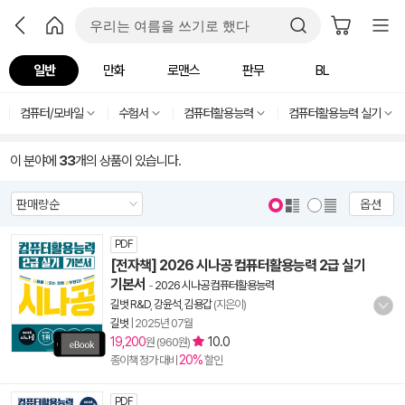
일반
만화
로맨스
판무
BL
컴퓨터/모바일
수험서
컴퓨터활용능력
컴퓨터활용능력 실기
이 분야에
33
개의 상품이 있습니다.
옵션
PDF
[전자책] 2026 시나공 컴퓨터활용능력 2급 실기
기본서
-
2026 시나공 컴퓨터활용능력
길벗 R&D
,
강윤석
,
김용갑
(지은이)
길벗
|
2025년 07월
19,200
10.0
원 (960원)
20%
종이책 정가 대비
할인
PDF