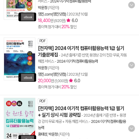
서비스
-
2024 이기적 컴퓨터활용능력
박윤정
(지은이)
영진.com(영진닷컴)
|
2023년 10월
18,400
6.0
원 (920원)
20%
종이책 정가 대비
할인
PDF
[전자책] 2024 이기적 컴퓨터활용능력 1급 실기
기출문제집
- 24년 출제기준 반영, 동영상 강의 전강 무료, 자동
채점 서비스
-
2024 이기적 컴퓨터활용능력
박윤정
(지은이)
영진.com(영진닷컴)
|
2023년 12월
20,000
6.0
원 (1,000원)
20%
종이책 정가 대비
할인
PDF
[전자책] 2024 이기적 컴퓨터활용능력 1급 필기
+ 실기 상시 시험 공략집
- 2024년 출제 기준 반영 + 동영
강 강의 무료 제공 + 자동 채점 서비스
-
2024 이기적 컴퓨터활용
능력
홍태성
,
박윤정
(지은이)