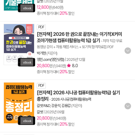
길벗
|
2025년 11월
12,800
원 (640원)
20%
종이책 정가 대비
할인
PDF
[전자책] 2026 한 권으로 끝장내는 이기적X커미
조아가현샘 컴퓨터활용능력 1급 실기
- 저자 직강 무료
동영상 강의 + 자동 채점 서비스 + 또기적 합격자료집 PDF
박가현
(지은이)
영진.com(영진닷컴)
|
2025년 12월
20,800
8.0
원 (1,040원)
20%
종이책 정가 대비
할인
PDF
[전자책] 2026 시나공 컴퓨터활용능력1급 실기
총정리
-
2026 시나공 컴퓨터활용능력
길벗 R&D
,
강윤석
,
김용갑
(지은이)
길벗
|
2025년 09월
20,800
원 (1,040원)
20%
종이책 정가 대비
할인