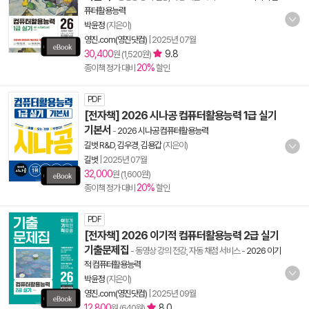
퓨터활용능력
박윤정
(지은이)
영진.com(영진닷컴)
|
2025년 07월
30,400
9.8
원 (1,520원)
20%
종이책 정가 대비
할인
PDF
[전자책] 2026 시나공 컴퓨터활용능력 1급 실기
기본서
-
2026 시나공 컴퓨터활용능력
길벗 R&D
,
김우경
,
김용갑
(지은이)
길벗
|
2025년 07월
32,000
원 (1,600원)
20%
종이책 정가 대비
할인
PDF
[전자책] 2026 이기적 컴퓨터활용능력 2급 실기
기출문제집
- 동영상 강의 전강, 자동 채점 서비스
-
2026 이기
적 컴퓨터활용능력
박윤정
(지은이)
영진.com(영진닷컴)
|
2025년 09월
12,800
8.0
원 (640원)