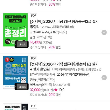
20%
종이책 정가 대비
할인
PDF
[전자책] 2026 시나공 컴퓨터활용능력2급 실기
총정리
-
2026 시나공 컴퓨터활용능력
길벗 R&D
,
김우경
,
김용갑
(지은이)
길벗
|
2025년 09월
14,400
원 (720원)
20%
종이책 정가 대비
할인
PDF
[전자책] 2026 이기적 컴퓨터활용능력 1급 필기
+ 실기 올인원
- 막판정리 핸드북 증정 + 동영상 강의 무료 + C
BT 온라인 문제집 제공
-
2026 이기적 컴퓨터활용능력
홍태성
,
박윤정
(지은이)
영진.com(영진닷컴)
|
2025년 08월
32,000
10.0
원 (1,600원)
20%
종이책 정가 대비
할인
PDF