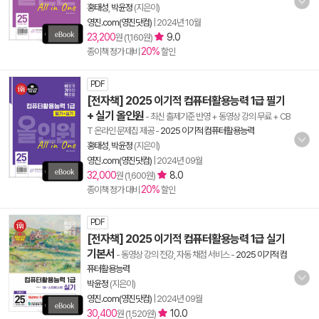
홍태성
,
박윤정
(지은이)
영진.com(영진닷컴)
|
2024년 10월
23,200
9.0
원 (1,160원)
20%
종이책 정가 대비
할인
PDF
[전자책] 2025 이기적 컴퓨터활용능력 1급 필기
+ 실기 올인원
- 최신 출제기준 반영 + 동영상 강의 무료 + CB
T 온라인 문제집 제공
-
2025 이기적 컴퓨터활용능력
홍태성
,
박윤정
(지은이)
영진.com(영진닷컴)
|
2024년 09월
32,000
8.0
원 (1,600원)
20%
종이책 정가 대비
할인
PDF
[전자책] 2025 이기적 컴퓨터활용능력 1급 실기
기본서
- 동영상 강의 전강, 자동 채점 서비스
-
2025 이기적 컴
퓨터활용능력
박윤정
(지은이)
영진.com(영진닷컴)
|
2024년 09월
30,400
10.0
원 (1,520원)