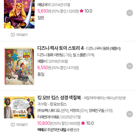
예림아이
|
2014년 01월
5,850
10.0
원 (10% 할인 / 320원)
절판
미리보기
디즈니·픽사 토이 스토리 4
-
디즈니 무비 동화 (애플비)
디즈니 동화 아트팀
(그림),
빌 스콜론
(각색)
애플비
|
2019년 06월
8,550
원 (10% 할인 / 470원)
품절
킹 오브 킹스 성경 색칠북
- 색칠하며 배우는 예수님의 탄생
과 부활
-
킹 오브 킹스
㈜모팩스튜디오
(원작),
서창희
(감수),
양떼친구들
(구성)
미래엔아이세움
|
2025년 07월
10,800
10.0
원 (10% 할인 / 600원)
미리보기
택배
로 주문하면
내일
수령
변경