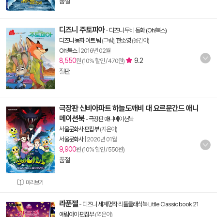
품절
디즈니 주토피아
-
디즈니 무비 동화 (Oh!북스)
디즈니 동화 아트 팀
(그림),
한소영
(옮긴이)
Oh!북스
|
2016년 02월
8,550
9.2
원 (10% 할인 / 470원)
절판
극장판 신비아파트 하늘도깨비 대 요르문간드 애니
메이션북
-
극장판 애니메이션북
서울문화사 편집부
(지은이)
서울문화사
|
2020년 01월
9,900
원 (10% 할인 / 550원)
품절
미리보기
라푼젤
-
디즈니 세계명작 리틀클래식북 Little Classic book 21
예림아이 편집부
(엮은이)