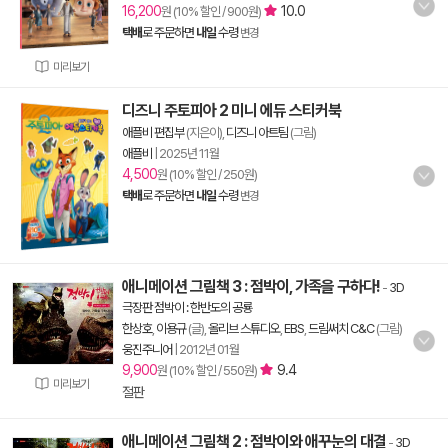
16,200
10.0
원 (10% 할인 / 900원)
택배
로 주문하면
내일
수령
변경
미리보기
디즈니 주토피아 2 미니 에듀 스티커북
애플비 편집부
(지은이),
디즈니 아트팀
(그림)
애플비
|
2025년 11월
4,500
원 (10% 할인 / 250원)
택배
로 주문하면
내일
수령
변경
애니메이션 그림책 3 : 점박이, 가족을 구하다!
-
3D
극장판 점박이 : 한반도의 공룡
한상호
,
이용규
(글),
올리브 스튜디오
,
EBS
,
드림써치 C&C
(그림)
웅진주니어
|
2012년 01월
9,900
9.4
원 (10% 할인 / 550원)
미리보기
절판
애니메이션 그림책 2 : 점박이와 애꾸눈의 대결
-
3D