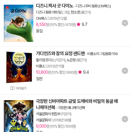
디즈니.픽사 굿 다이노
-
디즈니 무비 동화 (Oh!북스)
디즈니 동화 아트 팀
(그림),
한소영
(옮긴이)
Oh!북스
|
2015년 12월
8,550
9.7
원 (10% 할인 / 470원)
품절
가디언즈와 잠의 요정 샌드맨
-
비룡소의 그림동화 159
윌리엄 조이스
(지은이),
노은정
(옮긴이)
비룡소
|
2012년 11월
10,800
9.4
원 (10% 할인 / 600원)
절판
미리보기
극장판 신비아파트 금빛 도깨비와 비밀의 동굴 애
니메이션북
-
극장판 애니메이션북
서울문화사 편집부
(지은이)
서울문화사
|
2018년 08월
9,000
원 (10% 할인 / 500원)