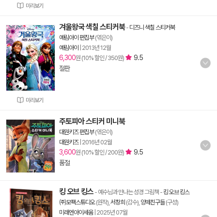
미리보기
겨울왕국 색칠 스티커북
-
디즈니 색칠 스티커북
예림아이 편집부
(엮은이)
예림아이
|
2013년 12월
6,300
9.5
원 (10% 할인 / 350원)
절판
미리보기
주토피아 스티커 미니북
대원키즈 편집부
(엮은이)
대원키즈
|
2016년 02월
3,600
9.5
원 (10% 할인 / 200원)
품절
킹 오브 킹스
- 예수님과 만나는 성경 그림책
-
킹 오브 킹스
㈜모팩스튜디오
(원작),
서창희
(감수),
양떼친구들
(구성)
미래엔아이세움
|
2025년 07월