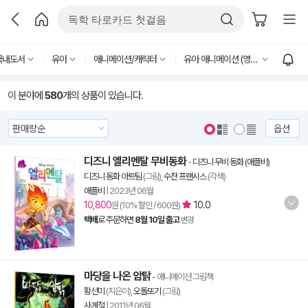
국내도서
유아
애니메이션/캐릭터
유아 애니메이션 (영화)
이 분야에
580
개의 상품이 있습니다.
옵션
디즈니 엘리멘탈 무비동화
-
디즈니 무비 동화 (애플비)
디즈니 동화 아트팀
(그림),
수잔 프랜시스
(각색)
애플비
|
2023년 06월
10,800
10.0
원 (10% 할인 / 600원)
택배
로 주문하면
8월 10일 출고
변경
마당을 나온 암탉
- 애니메이션 그림책
황선미
(지은이),
오돌또기
(그림)
사계절
|
2011년 06월