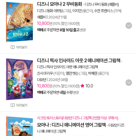
디즈니 모아나 2 무비동화
-
디즈니 무비 동화 (애플비)
디즈니 동화 아트팀
(그림),
이지안
(옮긴이),
수잔 프랜시스
(각색)
애플비
|
2024년 11월
10,800
원 (10% 할인 / 600원)
택배
로 주문하면
8월 10일 출고
변경
미리보기
디즈니 픽사 인사이드 아웃 2 애니메이션 그림책
-
디즈니 픽사 인사이드 아웃 애니메이션 그림책
신시아 리우
(지은이),
앨런 뱃슨
(그림),
박혜원
(옮긴이)
더모던
|
2024년 08월
10,800
10.0
원 (10% 할인 / 600원)
택배
로 주문하면
내일
수령
변경
미리보기
시크릿 토이스토리(더모던 디즈니 그림책 2만원 이상 구매 시)
모아나 : 디즈니 애니메이션 영어 그림책
-
더모던 디즈
니 애니메이션 그림책