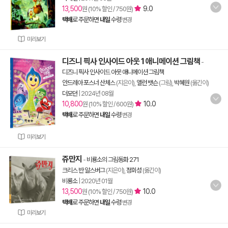
13,500
9.0
원 (10% 할인 / 750원)
택배
로 주문하면
내일
수령
변경
미리보기
디즈니 픽사 인사이드 아웃 1 애니메이션 그림책
-
디즈니 픽사 인사이드 아웃 애니메이션 그림책
안드레아 포스너 산체스
(지은이),
앨런 뱃슨
(그림),
박혜원
(옮긴이)
더모던
|
2024년 08월
10,800
10.0
원 (10% 할인 / 600원)
택배
로 주문하면
내일
수령
변경
미리보기
쥬만지
-
비룡소의 그림동화 271
크리스 반 알스버그
(지은이),
정회성
(옮긴이)
비룡소
|
2020년 01월
13,500
10.0
원 (10% 할인 / 750원)
택배
로 주문하면
내일
수령
변경
미리보기