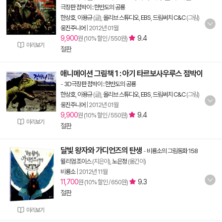
극장판 점박이 : 한반도의 공룡
한상호
,
이용규
(글),
올리브 스튜디오
,
EBS
,
드림써치 C&C
(그림)
웅진주니어
|
2012년 01월
9,900
9.4
원 (10% 할인 / 550원)
미리보기
절판
애니메이션 그림책 1 : 아기 타르보사우루스 점박이
-
3D극장판 점박이 : 한반도의 공룡
한상호
,
이용규
(글),
올리브 스튜디오
,
EBS
,
드림써치 C&C
(그림)
웅진주니어
|
2012년 01월
9,900
9.4
원 (10% 할인 / 550원)
미리보기
절판
달빛 왕자와 가디언즈의 탄생
-
비룡소의 그림동화 158
윌리엄 조이스
(지은이),
노은정
(옮긴이)
비룡소
|
2012년 11월
11,700
9.3
원 (10% 할인 / 650원)
절판
미리보기