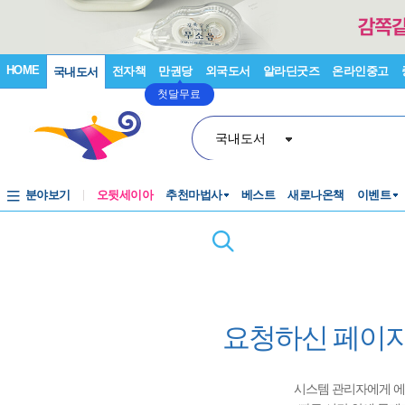
HOME
전자책
만권당
외국도서
알라딘굿즈
온라인중고
국내도서
첫달무료
국내도서
분야보기
오뒷세이아
추천마법사
베스트
새로나온책
이벤트
요청하신 페이지
시스템 관리자에게 에