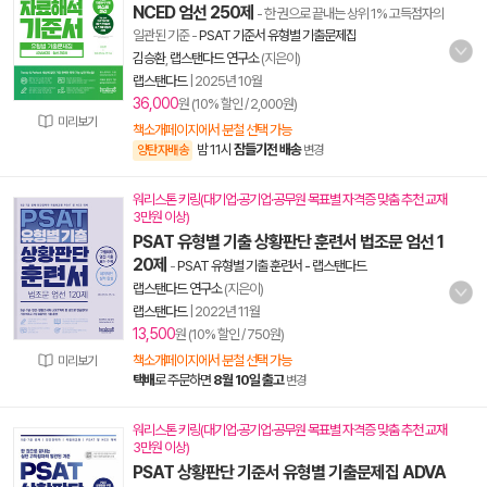
NCED 엄선 250제
- 한 권으로 끝내는 상위 1% 고득점자의
일관된 기준
-
PSAT 기준서 유형별 기출문제집
김승환
,
랩스탠다드 연구소
(지은이)
랩스탠다드
|
2025년 10월
36,000
원 (10% 할인 / 2,000원)
미리보기
책소개페이지에서 분철 선택 가능
밤 11시
잠들기전 배송
양탄자배송
변경
워리스톤 키링(대기업·공기업·공무원 목표별 자격증 맞춤 추천 교재
3만원 이상)
PSAT 유형별 기출 상황판단 훈련서 법조문 엄선 1
20제
-
PSAT 유형별 기출 훈련서 - 랩스탠다드
랩스탠다드 연구소
(지은이)
랩스탠다드
|
2022년 11월
13,500
원 (10% 할인 / 750원)
책소개페이지에서 분철 선택 가능
미리보기
택배
로 주문하면
8월 10일 출고
변경
워리스톤 키링(대기업·공기업·공무원 목표별 자격증 맞춤 추천 교재
3만원 이상)
PSAT 상황판단 기준서 유형별 기출문제집 ADVA