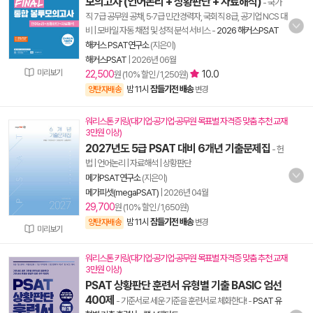
모의고사 (언어논리 + 상황판단 + 자료해석)
- 국가
직 7급 공무원 공채, 5·7급 민간경력자, 국회직 8급, 공기업 NCS 대
비 | 모바일 자동 채점 및 성적 분석 서비스
-
2026 해커스PSAT
해커스 PSAT연구소
(지은이)
해커스PSAT
|
2026년 06월
미리보기
22,500
10.0
원 (10% 할인 / 1,250원)
밤 11시
잠들기전 배송
양탄자배송
변경
워리스톤 키링(대기업·공기업·공무원 목표별 자격증 맞춤 추천 교재
3만원 이상)
2027년도 5급 PSAT 대비 6개년 기출문제집
- 헌
법 | 언어논리 | 자료해석 | 상황판단
메가PSAT연구소
(지은이)
메가피셋(megaPSAT)
|
2026년 04월
29,700
원 (10% 할인 / 1,650원)
밤 11시
잠들기전 배송
양탄자배송
변경
미리보기
워리스톤 키링(대기업·공기업·공무원 목표별 자격증 맞춤 추천 교재
3만원 이상)
PSAT 상황판단 훈련서 유형별 기출 BASIC 엄선
400제
- 기준서로 세운 기준을 훈련서로 체화한다!
-
PSAT 유