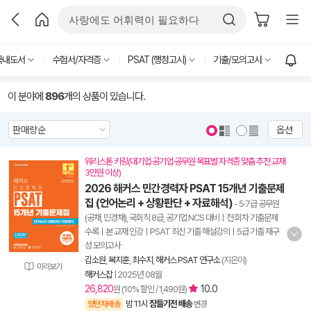
국내도서
수험서/자격증
PSAT (행정고시)
기출/모의고사
이 분야에
896
개의 상품이 있습니다.
옵션
워리스톤 키링(대기업·공기업·공무원 목표별 자격증 맞춤 추천 교재
3만원 이상)
2026 해커스 민간경력자 PSAT 15개년 기출문제
집 (언어논리 + 상황판단 + 자료해석)
- 5·7급 공무원
(공채, 민경채), 국회직 8급, 공기업 NCS 대비ㅣ전 회차 기출문제
수록ㅣ본 교재 인강ㅣPSAT 최신 기출 해설강의ㅣ5급 기출 재구
성 모의고사
김소원
,
복지훈
,
최수지
,
해커스 PSAT 연구소
(지은이)
미리보기
해커스잡
|
2025년 08월
26,820
10.0
원 (10% 할인 / 1,490원)
밤 11시
잠들기전 배송
양탄자배송
변경