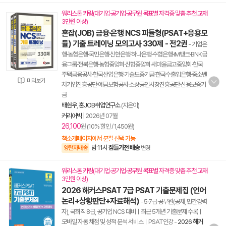
워리스톤 키링(대기업·공기업·공무원 목표별 자격증 맞춤 추천 교재
3만원 이상)
혼잡(JOB) 금융·은행 NCS 피듈형(PSAT+응용모
듈) 기출 트레이닝 모의고사 330제 - 전2권
- 기업은
행·농협은행·국민은행·신한은행·하나은행·수협은행·iM뱅크·BNK금
융그룹·전북은행·농협중앙회·신협중앙회·새마을금고중앙회·한국
주택금융공사·한국산업은행·기술보증기금·한국수출입은행·중소벤
미리보기
처기업진흥공단·예금보험공사·소상공인시장진흥공단·신용보증기
금
배현우
,
혼JOB취업연구소
(지은이)
커리어빅
|
2026년 07월
26,100
원 (10% 할인 / 1,450원)
책소개페이지에서 분철 선택 가능
밤 11시
잠들기전 배송
양탄자배송
변경
워리스톤 키링(대기업·공기업·공무원 목표별 자격증 맞춤 추천 교재
3만원 이상)
2026 해커스PSAT 7급 PSAT 기출문제집 (언어
논리+상황판단+자료해석)
- 5·7급 공무원(공채, 민간경력
자), 국회직 8급, 공기업 NCS 대비ㅣ최근 5개년 기출문제 수록ㅣ
모바일 자동 채점 및 성적 분석 서비스ㅣPSAT인강
-
2026 해커