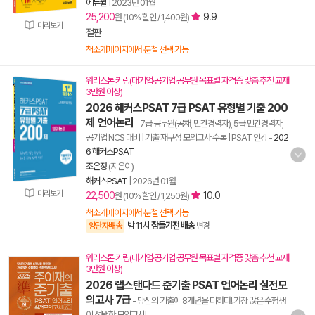
에듀윌
|
2023년 01월
25,200
9.9
원 (10% 할인 / 1,400원)
미리보기
절판
책소개페이지에서 분철 선택 가능
워리스톤 키링(대기업·공기업·공무원 목표별 자격증 맞춤 추천 교재
3만원 이상)
2026 해커스PSAT 7급 PSAT 유형별 기출 200
제 언어논리
- 7급 공무원(공채, 민간경력자), 5급 민간경력자,
공기업 NCS 대비 | 기출 재구성 모의고사 수록 | PSAT 인강
-
202
6 해커스PSAT
조은정
(지은이)
해커스PSAT
|
2026년 01월
미리보기
22,500
10.0
원 (10% 할인 / 1,250원)
책소개페이지에서 분철 선택 가능
밤 11시
잠들기전 배송
양탄자배송
변경
워리스톤 키링(대기업·공기업·공무원 목표별 자격증 맞춤 추천 교재
3만원 이상)
2026 랩스탠다드 준기출 PSAT 언어논리 실전모
의고사 7급
- 당신의 기출에 8개년을 더하다! 가장 많은 수험생
이 선택한 모의고사!