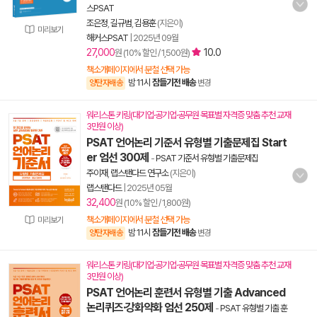
스PSAT
조은정
,
길규범
,
김용훈
(지은이)
미리보기
해커스PSAT
|
2025년 09월
27,000
10.0
원 (10% 할인 / 1,500원)
책소개페이지에서 분철 선택 가능
밤 11시
잠들기전 배송
양탄자배송
변경
워리스톤 키링(대기업·공기업·공무원 목표별 자격증 맞춤 추천 교재
3만원 이상)
PSAT 언어논리 기준서 유형별 기출문제집 Start
er 엄선 300제
-
PSAT 기준서 유형별 기출문제집
주이재
,
랩스탠다드 연구소
(지은이)
랩스탠다드
|
2025년 05월
32,400
원 (10% 할인 / 1,800원)
책소개페이지에서 분철 선택 가능
미리보기
밤 11시
잠들기전 배송
양탄자배송
변경
워리스톤 키링(대기업·공기업·공무원 목표별 자격증 맞춤 추천 교재
3만원 이상)
PSAT 언어논리 훈련서 유형별 기출 Advanced
논리퀴즈·강화약화 엄선 250제
-
PSAT 유형별 기출 훈