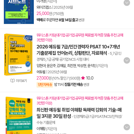
이가영
(지은이)
와이즈랩스
|
2025년 09월
25,000
원 (750원)
택배
로 주문하면
8월 14일 출고
변경
워리스톤 키링(대기업·공기업·공무원 목표별 자격증 맞춤 추천 교재
3만원 이상)
2026 에듀윌 7급/민간경력자 PSAT 10+7개년
기출문제집 언어논리, 상황판단, 자료해석
- 5,7급 민
경채/5,7급 공채/ 공기업 NCS 시험 대비
임현아
,
윤은주
,
김매실
,
최진현
,
박상현
,
윤석민
(지은이)
에듀윌
|
2025년 08월
27,000
10.0
원 (10% 할인 / 1,500원)
미리보기
밤 11시
잠들기전 배송
양탄자배송
변경
워리스톤 키링(대기업·공기업·공무원 목표별 자격증 맞춤 추천 교재
3만원 이상)
최신판 에듀윌 취업 이해황 독해력 강화의 기술-매
일 3지문 30일 완성
- 민경채/5급·7급 PSAT/NCS/인적성/
수능 기출문제
이해황
(지은이)