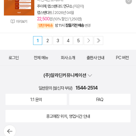
주이재
,
랩스탠다드 연구소
(지은이)
랩스탠다드
|
2026년 04월
22,500
원 (10% 할인 / 1,250원)
미리보기
밤 11시
잠들기전 배송
양탄자배송
변경
1
2
3
4
5
로그인
전체 메뉴
회사 소개
출판사 안내
PC 버전
(주)알라딘커뮤니케이션
1544-2514
일반문의 (발신자 부담)
1:1 문의
FAQ
중고매장 위치, 영업시간 안내
뒤로가
기