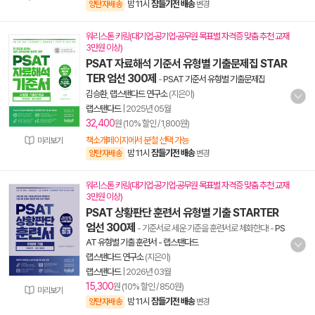
밤 11시
잠들기전 배송
양탄자배송
변경
워리스톤 키링(대기업·공기업·공무원 목표별 자격증 맞춤 추천 교재
3만원 이상)
PSAT 자료해석 기준서 유형별 기출문제집 STAR
TER 엄선 300제
-
PSAT 기준서 유형별 기출문제집
김승환
,
랩스탠다드 연구소
(지은이)
랩스탠다드
|
2025년 05월
32,400
원 (10% 할인 / 1,800원)
책소개페이지에서 분철 선택 가능
미리보기
밤 11시
잠들기전 배송
양탄자배송
변경
워리스톤 키링(대기업·공기업·공무원 목표별 자격증 맞춤 추천 교재
3만원 이상)
PSAT 상황판단 훈련서 유형별 기출 STARTER
엄선 300제
- 기준서로 세운 기준을 훈련서로 체화한다!
-
PS
AT 유형별 기출 훈련서 - 랩스탠다드
랩스탠다드 연구소
(지은이)
랩스탠다드
|
2026년 03월
15,300
원 (10% 할인 / 850원)
미리보기
밤 11시
잠들기전 배송
양탄자배송
변경