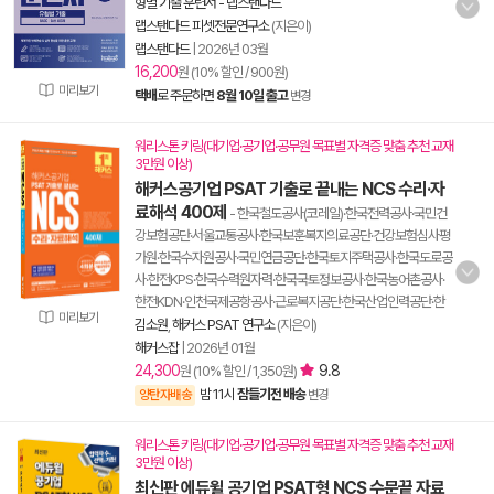
형별 기출 훈련서 - 랩스탠다드
랩스탠다드 피셋전문연구소
(지은이)
랩스탠다드
|
2026년 03월
16,200
원 (10% 할인 / 900원)
미리보기
택배
로 주문하면
8월 10일 출고
변경
워리스톤 키링(대기업·공기업·공무원 목표별 자격증 맞춤 추천 교재
3만원 이상)
해커스공기업 PSAT 기출로 끝내는 NCS 수리·자
료해석 400제
- 한국철도공사(코레일)·한국전력공사·국민건
강보험공단·서울교통공사·한국보훈복지의료공단·건강보험심사평
가원·한국수자원공사·국민연금공단·한국토지주택공사·한국도로공
사·한전KPS·한국수력원자력·한국국토정보공사·한국농어촌공사·
한전KDN·인천국제공항공사·근로복지공단·한국산업인력공단·한
미리보기
김소원
,
해커스 PSAT 연구소
(지은이)
해커스잡
|
2026년 01월
24,300
9.8
원 (10% 할인 / 1,350원)
밤 11시
잠들기전 배송
양탄자배송
변경
워리스톤 키링(대기업·공기업·공무원 목표별 자격증 맞춤 추천 교재
3만원 이상)
최신판 에듀윌 공기업 PSAT형 NCS 수문끝 자료