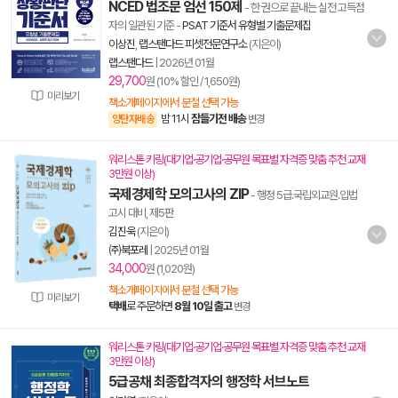
NCED 법조문 엄선 150제
- 한 권으로 끝내는 실전 고득점
자의 일관된 기준
-
PSAT 기준서 유형별 기출문제집
이상진
,
랩스탠다드 피셋전문연구소
(지은이)
랩스탠다드
|
2026년 01월
29,700
원 (10% 할인 / 1,650원)
미리보기
책소개페이지에서 분철 선택 가능
밤 11시
잠들기전 배송
양탄자배송
변경
워리스톤 키링(대기업·공기업·공무원 목표별 자격증 맞춤 추천 교재
3만원 이상)
국제경제학 모의고사의 ZIP
- 행정 5급.국립외교원.입법
고시 대비, 제5판
김진욱
(지은이)
㈜북포레
|
2025년 01월
34,000
원 (1,020원)
책소개페이지에서 분철 선택 가능
미리보기
택배
로 주문하면
8월 10일 출고
변경
워리스톤 키링(대기업·공기업·공무원 목표별 자격증 맞춤 추천 교재
3만원 이상)
5급공채 최종합격자의 행정학 서브노트