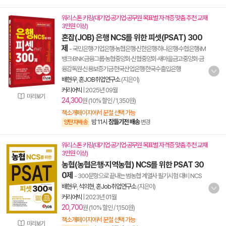
워리스톤 키링(대기업·공기업·공무원 목표별 자격증 맞춤 추천 교재
3만원 이상)
혼잡(JOB) 은행 NCS를 위한 피셋(PSAT) 300
제
- 국민은행·기업은행·농협은행·신한은행·하나은행·수협은행·iM
뱅크·BNK금융그룹·농협중앙회·신협중앙회·새마을금고중앙회·금
융감독원·신용보증기금·한국산업은행·한국수출입은행
배현우
,
혼JOB취업연구소
(지은이)
커리어빅
|
2025년 09월
미리보기
24,300
원 (10% 할인 / 1,350원)
책소개페이지에서 분철 선택 가능
밤 11시
잠들기전 배송
양탄자배송
변경
워리스톤 키링(대기업·공기업·공무원 목표별 자격증 맞춤 추천 교재
3만원 이상)
농협(농협은행·지역농협) NCS를 위한 PSAT 30
0제
- 300문항으로 끝내는 범농협 계열사 필기시험 대비 NCS
배현우
,
석의현
,
혼Job취업연구소
(지은이)
커리어빅
|
2023년 01월
20,700
원 (10% 할인 / 1,150원)
책소개페이지에서 분철 선택 가능
미리보기