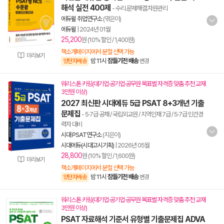
해석 실전 400제
- 수리.문제해결.자원관리
에듀윌 취업연구소
(엮은이)
에듀윌
|
2024년 01월
25,200
원 (10% 할인 / 1,400원)
책소개페이지에서 분철 선택 가능
미리보기
밤 11시
잠들기전 배송
양탄자배송
변경
워리스톤 키링(대기업·공기업·공무원 목표별 자격증 맞춤 추천 교재
3만원 이상)
2027 최신판 시대에듀 5급 PSAT 8+3개년 기출
문제집
- 5·7급 공채 / 국립외교원 / 지역인재 7급 / 5·7급 민간경
력자 대비
시대 PSAT연구소
(지은이)
시대에듀(시대고시기획)
|
2026년 05월
28,800
원 (10% 할인 / 1,600원)
미리보기
책소개페이지에서 분철 선택 가능
밤 11시
잠들기전 배송
양탄자배송
변경
워리스톤 키링(대기업·공기업·공무원 목표별 자격증 맞춤 추천 교재
3만원 이상)
PSAT 자료해석 기준서 유형별 기출문제집 ADVA