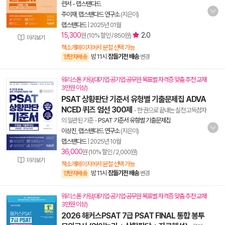
련서 - 랩스탠다드
주이재
,
랩스탠다드 연구소
(지은이)
랩스탠다드
|
2025년 01월
15,300
2.0
원 (10% 할인 / 850원)
미리보기
책소개페이지에서 분철 선택 가능
밤 11시
잠들기전 배송
양탄자배송
변경
워리스톤 키링(대기업·공기업·공무원 목표별 자격증 맞춤 추천 교재
3만원 이상)
PSAT 상황판단 기준서 유형별 기출문제집 ADVA
NCED 퀴즈 엄선 300제
- 한 권으로 끝내는 실전 고득점자
의 일관된 기준
-
PSAT 기준서 유형별 기출문제집
이상진
,
랩스탠다드 연구소
(지은이)
랩스탠다드
|
2025년 10월
36,000
원 (10% 할인 / 2,000원)
미리보기
책소개페이지에서 분철 선택 가능
밤 11시
잠들기전 배송
양탄자배송
변경
워리스톤 키링(대기업·공기업·공무원 목표별 자격증 맞춤 추천 교재
3만원 이상)
2026 해커스PSAT 7급 PSAT FINAL 통합 봉투