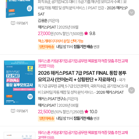
회직 8급, 공기업 NCS 대비ㅣ5급 기출 재구성 모의고사 수록ㅣ모
바일 자동 채점 및 성적 분석 서비스ㅣPSAT 인강
-
2026 해커스P
SAT
김용훈
(지은이)
미리보기
해커스PSAT
|
2025년 09월
27,000
9.8
원 (10% 할인 / 1,500원)
책소개페이지에서 분철 선택 가능
내일 밤 11시
잠들기전 배송
양탄자배송
변경
워리스톤 키링(대기업·공기업·공무원 목표별 자격증 맞춤 추천 교재
3만원 이상)
2026 해커스PSAT 7급 PSAT FINAL 통합 봉투
모의고사 (언어논리 + 상황판단 + 자료해석)
- 국가
직 7급 공무원 공채, 5·7급 민간경력자, 국회직 8급, 공기업 NCS 대
비 | 모바일 자동 채점 및 성적 분석 서비스
-
2026 해커스PSAT
해커스 PSAT연구소
(지은이)
해커스PSAT
|
2026년 06월
미리보기
22,500
10.0
원 (10% 할인 / 1,250원)
내일 밤 11시
잠들기전 배송
양탄자배송
변경
워리스톤 키링(대기업·공기업·공무원 목표별 자격증 맞춤 추천 교재
3만원 이상)