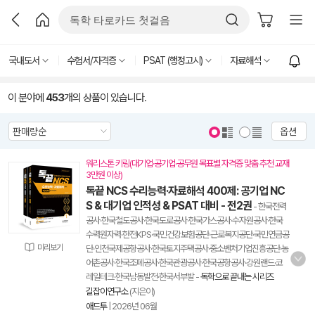
국내도서
수험서/자격증
PSAT (행정고시)
자료해석
이 분야에
453
개의 상품이 있습니다.
옵션
워리스톤 키링(대기업·공기업·공무원 목표별 자격증 맞춤 추천 교재
3만원 이상)
독끝 NCS 수리능력·자료해석 400제: 공기업 NC
S & 대기업 인적성 & PSAT 대비 - 전2권
- 한국전력
공사·한국철도공사·한국도로공사·한국가스공사·수자원공사·한국
수력원자력·한전KPS·국민건강보험공단·근로복지공단·국민연금공
미리보기
단·인천국제공항공사·한국토지주택공사·중소벤처기업진흥공단·농
어촌공사·한국조폐공사·한국관광공사·한국공항공사·강원랜드·코
레일테크·한국남동발전·한국서부발
-
독학으로 끝내는 시리즈
길잡이연구소
(지은이)
애드투
|
2026년 06월