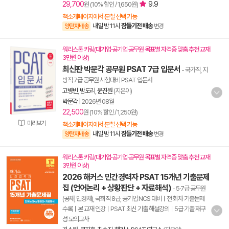
29,700
9.9
원 (10% 할인 / 1,650원)
책소개페이지에서 분철 선택 가능
내일 밤 11시
잠들기전 배송
양탄자배송
변경
워리스톤 키링(대기업·공기업·공무원 목표별 자격증 맞춤 추천 교재
3만원 이상)
최신판 박문각 공무원 PSAT 7급 입문서
- 국가직, 지
방직 7급 공무원 시험대비 PSAT 입문서
고병빈
,
밤도리
,
윤진원
(지은이)
박문각
|
2026년 08월
22,500
원 (10% 할인 / 1,250원)
미리보기
책소개페이지에서 분철 선택 가능
내일 밤 11시
잠들기전 배송
양탄자배송
변경
워리스톤 키링(대기업·공기업·공무원 목표별 자격증 맞춤 추천 교재
3만원 이상)
2026 해커스 민간경력자 PSAT 15개년 기출문제
집 (언어논리 + 상황판단 + 자료해석)
- 5·7급 공무원
(공채, 민경채), 국회직 8급, 공기업 NCS 대비ㅣ전 회차 기출문제
수록ㅣ본 교재 인강ㅣPSAT 최신 기출 해설강의ㅣ5급 기출 재구
성 모의고사