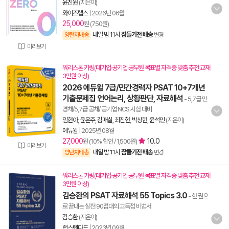
윤진원
(지은이)
와이즈랩스
|
2026년 06월
25,000
원 (750원)
내일 밤 11시
잠들기전 배송
양탄자배송
변경
미리보기
워리스톤 키링(대기업·공기업·공무원 목표별 자격증 맞춤 추천 교재
3만원 이상)
2026 에듀윌 7급/민간경력자 PSAT 10+7개년
기출문제집 언어논리, 상황판단, 자료해석
- 5,7급 민
경채/5,7급 공채/ 공기업 NCS 시험 대비
임현아
,
윤은주
,
김매실
,
최진현
,
박상현
,
윤석민
(지은이)
에듀윌
|
2025년 08월
27,000
10.0
원 (10% 할인 / 1,500원)
미리보기
내일 밤 11시
잠들기전 배송
양탄자배송
변경
워리스톤 키링(대기업·공기업·공무원 목표별 자격증 맞춤 추천 교재
3만원 이상)
김승환의 PSAT 자료해석 55 Topics 3.0
- 한 권으
로 끝내는 실전 90점대의 고득점 비법서
김승환
(지은이)
랩스탠다드
|
2023년 09월