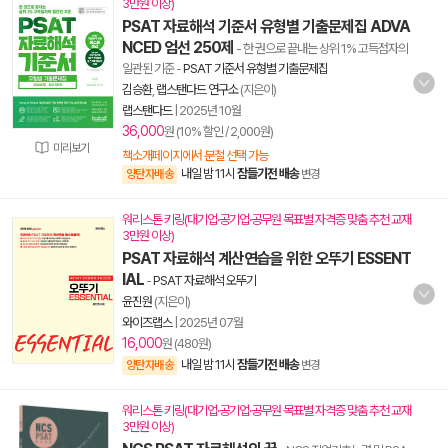
3만원 이상)
PSAT 자료해석 기준서 유형별 기출문제집 ADVA
NCED 엄선 250제
- 한 권으로 끝내는 상위 1% 고득점자의
일관된 기준
-
PSAT 기준서 유형별 기출문제집
김승환
,
랩스탠다드 연구소
(지은이)
랩스탠다드
|
2025년 10월
36,000
원 (10% 할인 / 2,000원)
미리보기
책소개페이지에서 분철 선택 가능
내일 밤 11시
잠들기전 배송
양탄자배송
변경
워리스톤 키링(대기업·공기업·공무원 목표별 자격증 맞춤 추천 교재
3만원 이상)
PSAT 자료해석 계산연습을 위한 오뚜기 ESSENT
IAL
-
PSAT 자료해석 오뚜기
윤진원
(지은이)
와이즈랩스
|
2025년 07월
16,000
원 (480원)
내일 밤 11시
잠들기전 배송
양탄자배송
변경
워리스톤 키링(대기업·공기업·공무원 목표별 자격증 맞춤 추천 교재
3만원 이상)