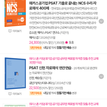
해커스공기업 PSAT 기출로 끝내는 NCS 수리·자
료해석 400제
- 한국철도공사(코레일)·한국전력공사·국민건
강보험공단·서울교통공사·한국보훈복지의료공단·건강보험심사평
가원·한국수자원공사·국민연금공단·한국토지주택공사·한국도로공
사·한전KPS·한국수력원자력·한국국토정보공사·한국농어촌공사·
한전KDN·인천국제공항공사·근로복지공단·한국산업인력공단·한
미리보기
김소원
,
해커스 PSAT 연구소
(지은이)
해커스잡
|
2026년 01월
24,300
9.8
원 (10% 할인 / 1,350원)
내일 밤 11시
잠들기전 배송
양탄자배송
변경
워리스톤 키링(대기업·공기업·공무원 목표별 자격증 맞춤 추천 교재
3만원 이상)
PSAT 신헌 자료해석 연산연습
- 20개 토픽으로 훈련하
는 자료해석 연산연습!
신헌
,
배승철
(지은이)
공단기(에스티유니타스)
|
2024년 12월
22,500
원 (10% 할인 / 250원)
내일 밤 11시
잠들기전 배송
양탄자배송
변경
미리보기
워리스톤 키링(대기업·공기업·공무원 목표별 자격증 맞춤 추천 교재