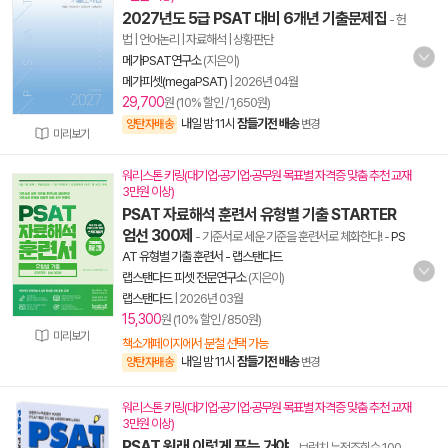
2027년도 5급 PSAT 대비 6개년 기출문제집
- 헌
법 | 언어논리 | 자료해석 | 상황판단
메가PSAT연구소
(지은이)
메가피셋(megaPSAT)
|
2026년 04월
29,700
원 (10% 할인 / 1,650원)
내일 밤 11시
잠들기전 배송
양탄자배송
변경
미리보기
워리스톤 키링(대기업·공기업·공무원 목표별 자격증 맞춤 추천 교재
3만원 이상)
PSAT 자료해석 훈련서 유형별 기출 STARTER
엄선 300제
- 기준서로 세운 기준을 훈련서로 체화한다!
-
PS
AT 유형별 기출 훈련서 - 랩스탠다드
랩스탠다드 피셋 전문연구소
(지은이)
랩스탠다드
|
2026년 03월
15,300
원 (10% 할인 / 850원)
미리보기
책소개페이지에서 분철 선택 가능
내일 밤 11시
잠들기전 배송
양탄자배송
변경
워리스톤 키링(대기업·공기업·공무원 목표별 자격증 맞춤 추천 교재
3만원 이상)
PSAT 원래 이렇게 푸는 거야
- 브런치 누적조회수 100