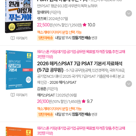
만! PSAT 평균 93.3점 사무관의 독학 노하우!
할때하자
(지은이)
렛츠북
|
2024년 07월
22,500
10.0
원 (10% 할인 / 1,250원)
책소개페이지에서 분철 선택 가능
내일 밤 11시
잠들기전 배송
양탄자배송
변경
미리보기
워리스톤 키링(대기업·공기업·공무원 목표별 자격증 맞춤 추천 교재
3만원 이상)
2026 해커스PSAT 7급 PSAT 기본서 자료해석
(5·7급 공무원)
- 5·7급 공무원(공채, 민간경력자), 국회직 8급,
공기업 NCS 대비 | 2025 국가직 7급 PSAT 기출문제 수록 | 본 교
재 인강
-
2026 해커스PSAT
김용훈
(지은이)
미리보기
해커스PSAT
|
2025년 09월
26,100
9.7
원 (10% 할인 / 1,450원)
책소개페이지에서 분철 선택 가능
내일 밤 11시
잠들기전 배송
양탄자배송
변경
워리스톤 키링(대기업·공기업·공무원 목표별 자격증 맞춤 추천 교재
3만원 이상)