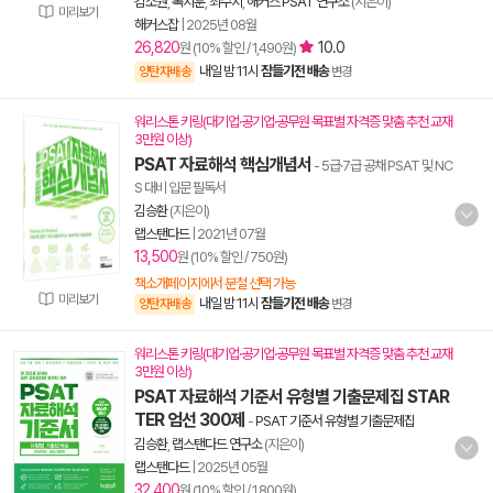
김소원
,
복지훈
,
최수지
,
해커스 PSAT 연구소
(지은이)
미리보기
해커스잡
|
2025년 08월
26,820
10.0
원 (10% 할인 / 1,490원)
내일 밤 11시
잠들기전 배송
양탄자배송
변경
워리스톤 키링(대기업·공기업·공무원 목표별 자격증 맞춤 추천 교재
3만원 이상)
PSAT 자료해석 핵심개념서
- 5급·7급 공채 PSAT 및 NC
S 대비 입문 필독서
김승환
(지은이)
랩스탠다드
|
2021년 07월
13,500
원 (10% 할인 / 750원)
책소개페이지에서 분철 선택 가능
미리보기
내일 밤 11시
잠들기전 배송
양탄자배송
변경
워리스톤 키링(대기업·공기업·공무원 목표별 자격증 맞춤 추천 교재
3만원 이상)
PSAT 자료해석 기준서 유형별 기출문제집 STAR
TER 엄선 300제
-
PSAT 기준서 유형별 기출문제집
김승환
,
랩스탠다드 연구소
(지은이)
랩스탠다드
|
2025년 05월
32,400
원 (10% 할인 / 1,800원)