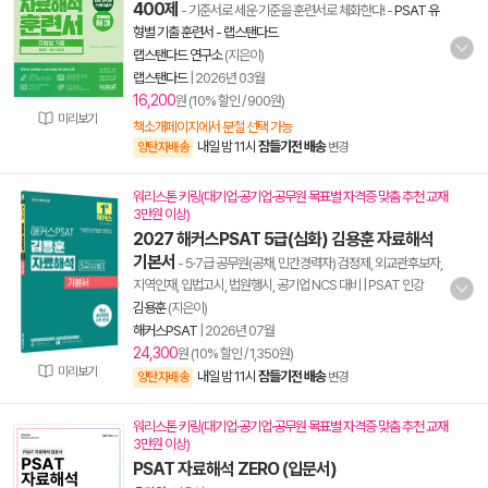
400제
- 기준서로 세운 기준을 훈련서로 체화한다!
-
PSAT 유
형별 기출 훈련서 - 랩스탠다드
랩스탠다드 연구소
(지은이)
랩스탠다드
|
2026년 03월
16,200
원 (10% 할인 / 900원)
미리보기
책소개페이지에서 분철 선택 가능
내일 밤 11시
잠들기전 배송
양탄자배송
변경
워리스톤 키링(대기업·공기업·공무원 목표별 자격증 맞춤 추천 교재
3만원 이상)
2027 해커스PSAT 5급(심화) 김용훈 자료해석
기본서
- 5·7급 공무원(공채, 민간경력자) 검정제, 외교관후보자,
지역인재, 입법고시, 법원행시, 공기업 NCS 대비 | PSAT 인강
김용훈
(지은이)
해커스PSAT
|
2026년 07월
24,300
원 (10% 할인 / 1,350원)
미리보기
내일 밤 11시
잠들기전 배송
양탄자배송
변경
워리스톤 키링(대기업·공기업·공무원 목표별 자격증 맞춤 추천 교재
3만원 이상)
PSAT 자료해석 ZERO (입문서)