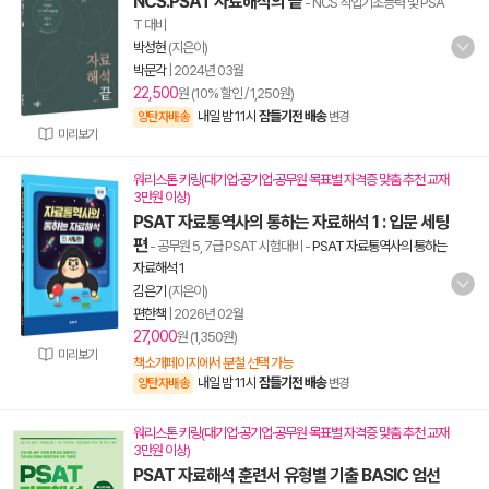
NCS.PSAT 자료해석의 끝
- NCS 직업기초능력 및 PSA
T 대비
박성현
(지은이)
박문각
|
2024년 03월
22,500
원 (10% 할인 / 1,250원)
내일 밤 11시
잠들기전 배송
양탄자배송
변경
미리보기
워리스톤 키링(대기업·공기업·공무원 목표별 자격증 맞춤 추천 교재
3만원 이상)
PSAT 자료통역사의 통하는 자료해석 1 : 입문 세팅
편
- 공무원 5, 7급 PSAT 시험대비
-
PSAT 자료통역사의 통하는
자료해석 1
김은기
(지은이)
편한책
|
2026년 02월
27,000
원 (1,350원)
미리보기
책소개페이지에서 분철 선택 가능
내일 밤 11시
잠들기전 배송
양탄자배송
변경
워리스톤 키링(대기업·공기업·공무원 목표별 자격증 맞춤 추천 교재
3만원 이상)
PSAT 자료해석 훈련서 유형별 기출 BASIC 엄선