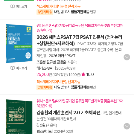
책소개페이지에서 분철 선택 가능
미리보기
내일 밤 11시
잠들기전 배송
양탄자배송
변경
워리스톤 키링(대기업·공기업·공무원 목표별 자격증 맞춤 추천 교재
3만원 이상)
2026 해커스PSAT 7급 PSAT 입문서 (언어논리
+상황판단+자료해석)
- PSAT 초보자 | 국가직, 지방직 7급
공무원 시험 대비 | 2025 국가직 7급 PSAT 기출문제 수록 | 본 교
재 인강
-
2026 해커스PSAT
조은정
,
길규범
,
김용훈
(지은이)
미리보기
해커스PSAT
|
2025년 08월
25,200
10.0
원 (10% 할인 / 1,400원)
책소개페이지에서 분철 선택 가능
내일 밤 11시
잠들기전 배송
양탄자배송
변경
워리스톤 키링(대기업·공기업·공무원 목표별 자격증 맞춤 추천 교재
3만원 이상)
김승환의 계산훈련서 2.0 기초체력편
- 3일 안에 끝내
는 실전 90점대의 계산 비법서
김승환
(지은이)
랩스탠다드
|
2024년 02월