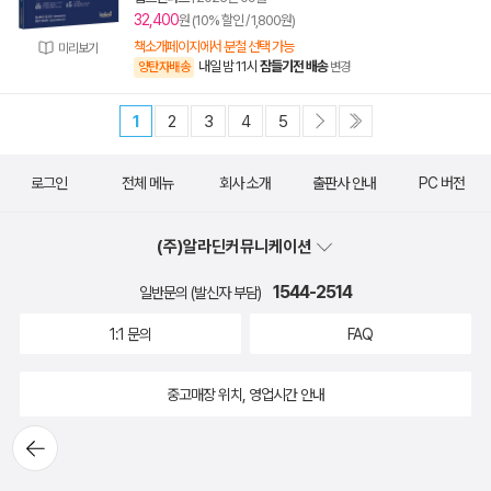
32,400
원 (10% 할인 / 1,800원)
책소개페이지에서 분철 선택 가능
미리보기
내일 밤 11시
잠들기전 배송
양탄자배송
변경
1
2
3
4
5
로그인
전체 메뉴
회사 소개
출판사 안내
PC 버전
(주)알라딘커뮤니케이션
1544-2514
일반문의 (발신자 부담)
1:1 문의
FAQ
중고매장 위치, 영업시간 안내
뒤로가
기