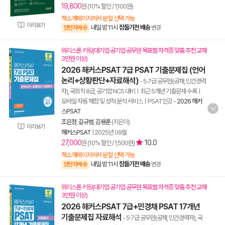
19,800
원 (10% 할인 / 1,100원)
책소개페이지에서 분철 선택 가능
미리보기
내일 밤 11시
잠들기전 배송
양탄자배송
변경
워리스톤 키링(대기업·공기업·공무원 목표별 자격증 맞춤 추천 교재
3만원 이상)
2026 해커스PSAT 7급 PSAT 기출문제집 (언어
논리+상황판단+자료해석)
- 5·7급 공무원(공채, 민간경력
자), 국회직 8급, 공기업 NCS 대비ㅣ최근 5개년 기출문제 수록ㅣ
모바일 자동 채점 및 성적 분석 서비스ㅣPSAT인강
-
2026 해커
스PSAT
조은정
,
길규범
,
김용훈
(지은이)
미리보기
해커스PSAT
|
2025년 09월
27,000
10.0
원 (10% 할인 / 1,500원)
책소개페이지에서 분철 선택 가능
내일 밤 11시
잠들기전 배송
양탄자배송
변경
워리스톤 키링(대기업·공기업·공무원 목표별 자격증 맞춤 추천 교재
3만원 이상)
2026 해커스PSAT 7급+민경채 PSAT 17개년
기출문제집 자료해석
- 5·7급 공무원(공채, 민간경력자), 국