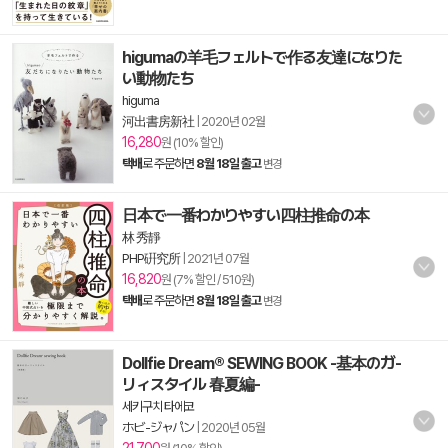
higumaの羊毛フェルトで作る友達になりた
い動物たち
higuma
河出書房新社
|
2020년 02월
16,280
원 (10% 할인)
택배
로 주문하면
8월 18일 출고
변경
日本で一番わかりやすい四柱推命の本
林 秀靜
PHP硏究所
|
2021년 07월
16,820
원 (7% 할인 / 510원)
택배
로 주문하면
8월 18일 출고
변경
Dollfie Dream® SEWING BOOK -基本のガ-
リィスタイル 春夏編-
세키구치 타에코
ホビ-ジャパン
|
2020년 05월