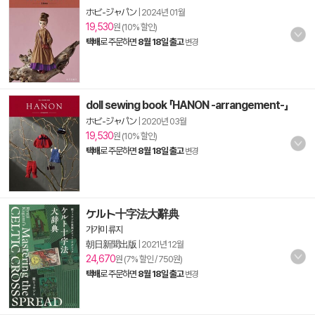
ホビ-ジャパン
|
2024년 01월
19,530
원 (10% 할인)
택배
로 주문하면
8월 18일 출고
변경
doll sewing book 「HANON -arrangement-」
ホビ-ジャパン
|
2020년 03월
19,530
원 (10% 할인)
택배
로 주문하면
8월 18일 출고
변경
ケルト十字法大辭典
가가미 류지
朝日新聞出版
|
2021년 12월
24,670
원 (7% 할인 / 750원)
택배
로 주문하면
8월 18일 출고
변경