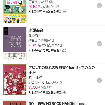
西東社
|
2023년 10월
20,180
원 (7% 할인 / 610원)
택배
로 주문하면
8월 18일 출고
변경
高麗茶碗
赤沼多佳
淡交社
|
2023년 02월
70,650
원 (7% 할인 / 2,120원)
택배
로 주문하면
8월 18일 출고
변경
オビツ11の型紙の敎科書-11cmサイズの女の
子服
荒木さわ子
ホビ-ジャパン
|
2019년 04월
21,700
원 (10% 할인)
택배
로 주문하면
8월 18일 출고
변경
DOLL SEWING BOOK HANON -Licca-