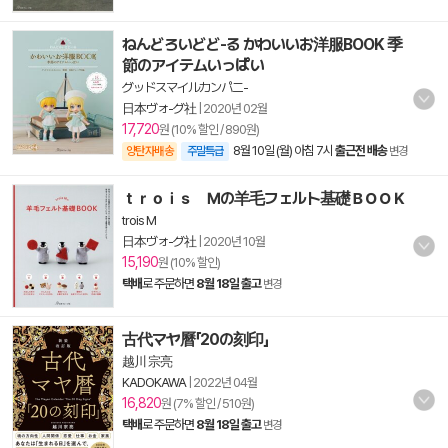
ねんどろいどど-る かわいいお洋服BOOK 季
節のアイテムいっぱい
グッドスマイルカンパニ-
日本ヴォ-グ社
|
2020년 02월
17,720
원 (10% 할인 / 890원)
8월 10일 (월) 아침 7시
출근전 배송
양탄자배송
주말특급
변경
ｔｒｏｉｓ Ｍの羊毛フェルト基礎ＢＯＯＫ
trois M
日本ヴォ-グ社
|
2020년 10월
15,190
원 (10% 할인)
택배
로 주문하면
8월 18일 출고
변경
古代マヤ曆「20の刻印」
越川 宗亮
KADOKAWA
|
2022년 04월
16,820
원 (7% 할인 / 510원)
택배
로 주문하면
8월 18일 출고
변경