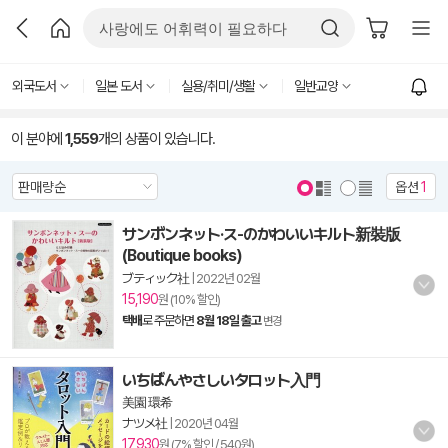
외국도서
일본 도서
실용/취미/생활
일반교양
이 분야에
1,559
개의 상품이 있습니다.
옵션
1
サンボンネット·ス-のかわいいキルト新裝版
(Boutique books)
ブティック社
|
2022년 02월
15,190
원 (10% 할인)
택배
로 주문하면
8월 18일 출고
변경
いちばんやさしいタロット入門
美園 環希
ナツメ社
|
2020년 04월
17,930
원 (7% 할인 / 540원)