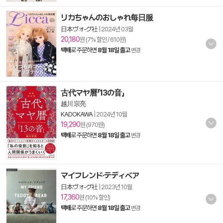
リカちゃんのおしゃれ每日服
日本ヴォ-グ社
|
2024년 03월
20,180
원 (7% 할인 / 610원)
택배
로 주문하면
8월 18일 출고
변경
古代マヤ曆「13の音」
越川 宗亮
KADOKAWA
|
2024년 10월
19,290
원 (970원)
택배
로 주문하면
8월 18일 출고
변경
マイフレンド·テディベア
日本ヴォ-グ社
|
2023년 10월
17,360
원 (10% 할인)
택배
로 주문하면
8월 18일 출고
변경