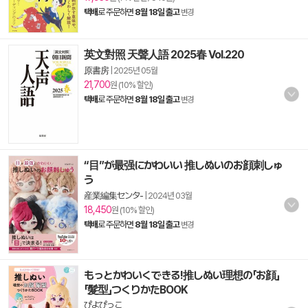
택배
로 주문하면
8월 18일 출고
변경
英文對照 天聲人語 2025春 Vol.220
原書房
|
2025년 05월
21,700
원 (10% 할인)
택배
로 주문하면
8월 18일 출고
변경
“目”が最强にかわいい 推しぬいのお顔刺しゅ
う
産業編集センタ-
|
2024년 03월
18,450
원 (10% 할인)
택배
로 주문하면
8월 18일 출고
변경
もっとかわいくできる!推しぬい理想の「お顔」
「髮型」つくりかたBOOK
ぴよぴっこ