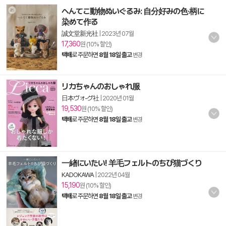
へんてこ動物ぬいぐるみ: 自分好みの色·柄に
染めて作る
誠文堂新光社
|
2023년 07월
17,360
원 (10% 할인)
택배
로 주문하면
8월 18일 출고
변경
リカちゃんのおしゃれ服
日本ヴォ-グ社
|
2020년 01월
19,530
원 (10% 할인)
택배
로 주문하면
8월 18일 출고
변경
一緖にいたい! 羊毛フェルトのちび猫づくり
KADOKAWA
|
2022년 04월
15,190
원 (10% 할인)
택배
로 주문하면
8월 18일 출고
변경