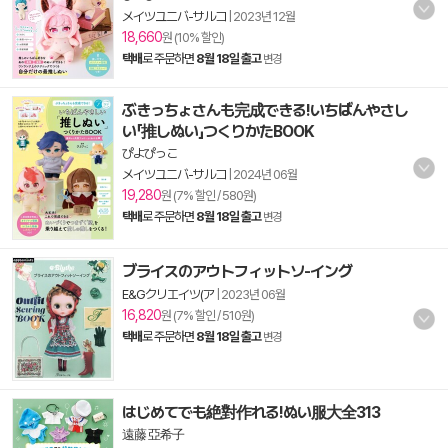
メイツユニバ-サルコ
|
2023년 12월
18,660
원 (10% 할인)
택배
로 주문하면
8월 18일 출고
변경
ぶきっちょさんも完成できる!いちばんやさし
い「推しぬい」つくりかたBOOK
ぴよぴっこ
メイツユニバ-サルコ
|
2024년 06월
19,280
원 (7% 할인 / 580원)
택배
로 주문하면
8월 18일 출고
변경
ブライスのアウトフィットソ-イング
E&Gクリエイツ(ア
|
2023년 06월
16,820
원 (7% 할인 / 510원)
택배
로 주문하면
8월 18일 출고
변경
はじめてでも絶對作れる!ぬい服大全313
遠藤 亞希子