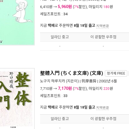
5,960원
6,410
원 →
(
할인), 마일리지
원
7%
180
세일즈포인트 :
34
지금
택배
로 주문하면
8월 18일 출고
지역변경
알라딘 중고
이 광활한 우주점
-
-
整體入門 (ちくま文庫) (文庫)
정가제
FREE
노구치 하루치카
(지은이) |
筑摩書房
| 2002년 6월
7,170원
7,710
원 →
(
할인), 마일리지
원
7%
220
세일즈포인트 :
33
지금
택배
로 주문하면
8월 18일 출고
지역변경
알라딘 중고
이 광활한 우주점
-
-