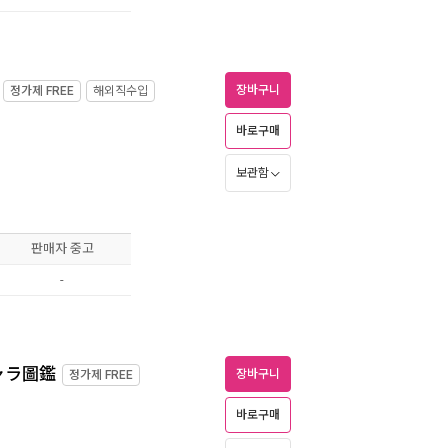
장바구니
정가제
FREE
해외직수입
바로구매
보관함
판매자 중고
-
ャラ圖鑑
장바구니
정가제
FREE
바로구매