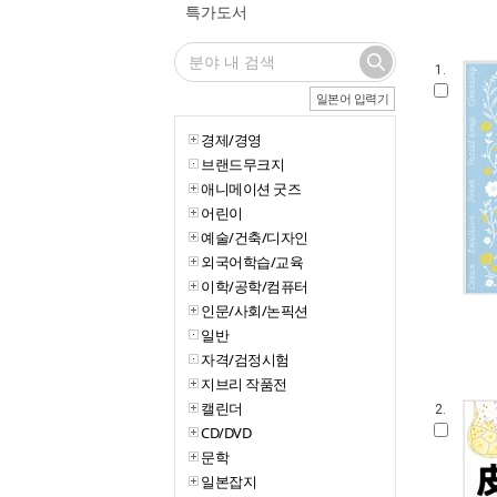
특가도서
1.
일본어 입력기
경제/경영
브랜드무크지
애니메이션 굿즈
어린이
예술/건축/디자인
외국어학습/교육
이학/공학/컴퓨터
인문/사회/논픽션
일반
자격/검정시험
지브리 작품전
캘린더
2.
CD/DVD
문학
일본잡지