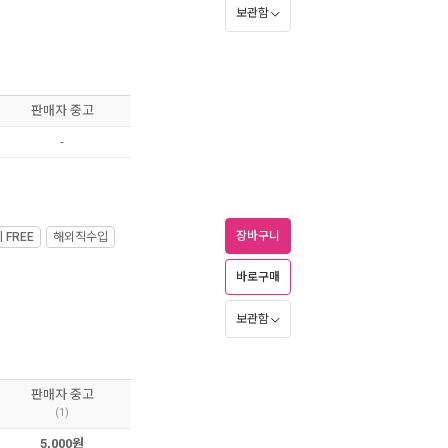
보관함
판매자 중고
-
장바구니
제
FREE
해외직수입
바로구매
보관함
판매자 중고
(1)
5,000원