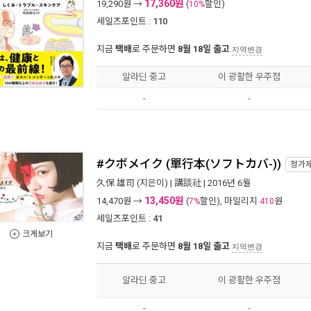
17,360원
19,290
원 →
(
할인)
10%
세일즈포인트 :
110
지금
택배
로 주문하면
8월 18일 출고
지역변경
알라딘 중고
이 광활한 우주점
-
-
#クボメイク (單行本(ソフトカバ-))
정가
久保 雄司
(지은이) |
講談社
| 2016년 6월
13,450원
14,470
원 →
(
할인), 마일리지
원
7%
410
세일즈포인트 :
41
크게보기
지금
택배
로 주문하면
8월 18일 출고
지역변경
알라딘 중고
이 광활한 우주점
-
-