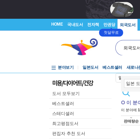
HOME
국내도서
전자책
만권당
외국도서
첫달무료
외국도
분야보기
일본도서
베스트셀러
새로나
일본어입력
미용/다이어트/건강
도서 모두보기
이 분
베스트셀러
이 분야에
1
스테디셀러
판매량순
최고평점도서
편집자 추천 도서