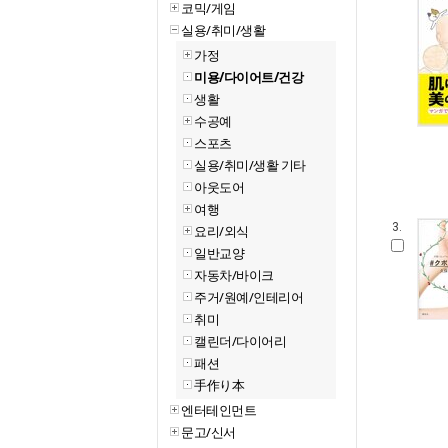
코믹/게임
실용/취미/생활
가정
미용/다이어트/건강
생활
수공예
스포츠
실용/취미/생활 기타
아웃도어
여행
3.
요리/외식
일반교양
자동차/바이크
주거/원예/인테리어
취미
캘린더/다이어리
패션
手作り本
엔터테인먼트
문고/신서