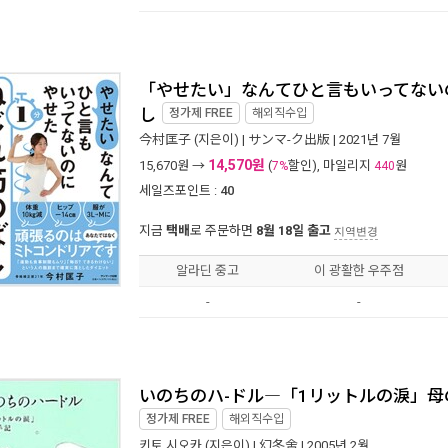
「やせたい」なんてひと言もいってない
し
정가제
FREE
해외직수입
今村匡子
(지은이) |
サンマ-ク出版
| 2021년 7월
14,570원
15,670
원 →
(
할인), 마일리지
원
7%
440
세일즈포인트 :
40
지금
택배
로 주문하면
8월 18일 출고
지역변경
알라딘 중고
이 광활한 우주점
-
-
いのちのハ-ドル―「1リットルの淚」母の手
정가제
FREE
해외직수입
키토 시오카
(지은이) |
幻冬舍
| 2005년 2월