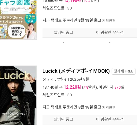
15,190원
16,880
원 →
(
할인)
10%
세일즈포인트 :
30
지금
택배
로 주문하면
8월 18일 출고
지역변경
알라딘 중고
이 광활한 우주점
-
-
Lucick (メディアボ-イMOOK)
정가제
FREE
メディアボ-イ
| 2025년 9월
12,220원
13,140
원 →
(
할인), 마일리지
원
7%
370
세일즈포인트 :
30
지금
택배
로 주문하면
8월 18일 출고
지역변경
알라딘 중고
이 광활한 우주점
-
-