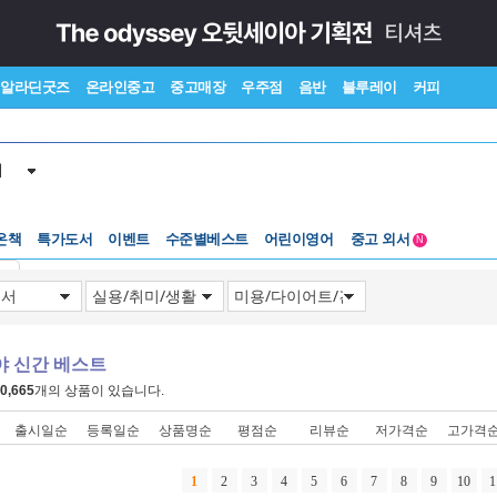
알라딘굿즈
온라인중고
중고매장
우주점
음반
블루레이
커피
서
수준별베스트
중고 외서
온책
특가도서
이벤트
어린이영어
Lexile®
5백원부터
N
수준별베스트
중고 외서
기
야 신간 베스트
0,665
개의 상품이 있습니다.
출시일순
등록일순
상품명순
평점순
리뷰순
저가격순
고가격
1
2
3
4
5
6
7
8
9
10
1