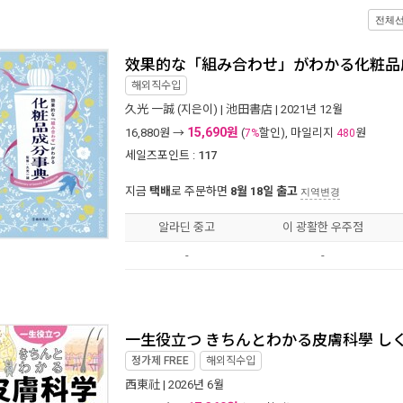
전체
效果的な「組み合わせ」がわかる化粧品
해외직수입
久光 一誠
(지은이) |
池田書店
| 2021년 12월
15,690원
16,880
원 →
(
할인), 마일리지
원
7%
480
세일즈포인트 :
117
지금
택배
로 주문하면
8월 18일 출고
지역변경
알라딘 중고
이 광활한 우주점
-
-
一生役立つ きちんとわかる皮膚科學 しく
정가제
FREE
해외직수입
西東社
| 2026년 6월