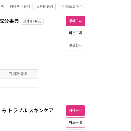
선택
장바구니 담기
보관함 담기
마이리스트 담기
成分事典
장바구니
정가제
FREE
바로구매
보관함
판매자 중고
-
み·トラブル·スキンケア
장바구니
바로구매