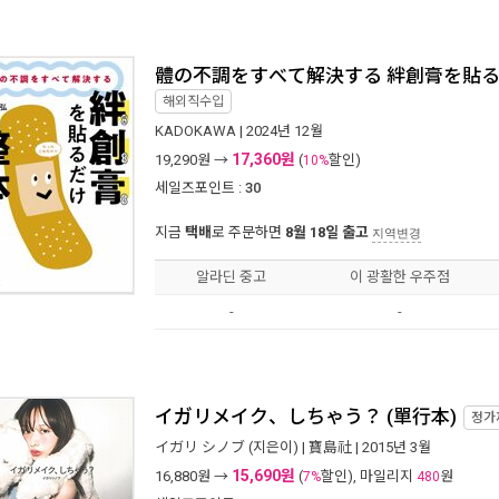
體の不調をすべて解決する 絆創膏を貼
해외직수입
KADOKAWA
| 2024년 12월
17,360원
19,290
원 →
(
할인)
10%
세일즈포인트 :
30
지금
택배
로 주문하면
8월 18일 출고
지역변경
알라딘 중고
이 광활한 우주점
-
-
イガリメイク、しちゃう？ (單行本)
정가
イガリ シノブ
(지은이) |
寶島社
| 2015년 3월
15,690원
16,880
원 →
(
할인), 마일리지
원
7%
480