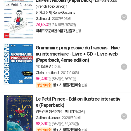
La Petit Nicolas (Paperback)
-
Le Petit Nicolas
(French, Folio Junior) 1
장 자크 상페
,
Rene Goscinny
Gallimard
|
2007년 03월
28,680
원 (8% 할인 / 870원)
택배
로 주문하면
9월 7일 출고
변경
Grammaire progressive du francais - Nive
au intermediaire - Livre + CD + Livre-web
(Paperback, 4eme edition)
마리 오드 뮈라이으
Cle International
|
2017년 09월
66,460
원 (5% 할인 / 670원)
밤 11시
잠들기전 배송
양탄자배송
변경
Le Petit Prince - Edition illustree interactiv
e (Paperback)
앙투안 드 생텍쥐페리
,
미나리마
(그림)
Gallimard Jeune
|
2026년 04월
68,890
원 (8% 할인 / 2,070원)
밤 11시
잠들기전 배송
양탄자배송
변경