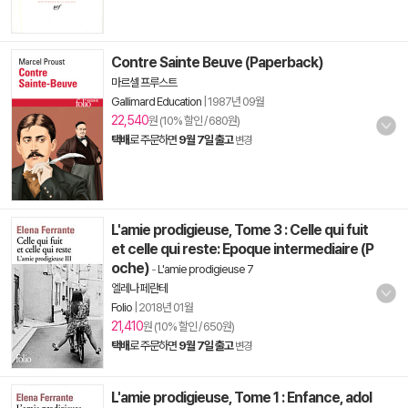
Contre Sainte Beuve (Paperback)
마르셀 프루스트
Gallimard Education
|
1987년 09월
22,540
원 (10% 할인 / 680원)
택배
로 주문하면
9월 7일 출고
변경
L'amie prodigieuse, Tome 3 : Celle qui fuit
et celle qui reste: Epoque intermediaire (P
oche)
-
L'amie prodigieuse 7
엘레나 페란테
Folio
|
2018년 01월
21,410
원 (10% 할인 / 650원)
택배
로 주문하면
9월 7일 출고
변경
L'amie prodigieuse, Tome 1 : Enfance, adol