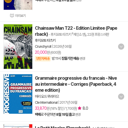
변경
미리보기
Chainsaw Man T22 - Edition Limitee (Pape
rback)
- 후지모토 타츠키 『체인소 맨』 22권 프랑스어판
후지모토 타츠키
Crunchyroll
|
2026년 06월
20,000
원 (600원)
밤 11시
잠들기전 배송
양탄자배송
변경
Grammaire progressive du francais - Nive
au intermediaire - Corriges (Paperback, 4
eme edition)
마리 오드 뮈라이으
Cle International
|
2017년 09월
33,870
8.0
원 (18% 할인 / 1,700원)
택배
로 주문하면
8월 19일 출고
변경