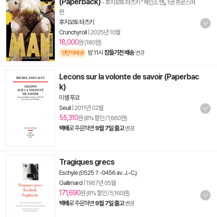
(Paperback)
- 후지모토 타츠키 『체인소 맨』 1권 프랑스어
판
후지모토 타츠키
Crunchyroll
|
2025년 10월
18,000
원 (180원)
밤 11시
잠들기전 배송
양탄자배송
변경
Lecons sur la volonte de savoir (Paperbac
k)
미셸 푸코
Seuil
|
2011년 02월
55,310
원 (8% 할인 / 1,660원)
택배
로 주문하면
9월 7일 출고
변경
Tragiques grecs
Eschyle (0525？-0456 av. J.-C.)
Gallimard
|
1967년 05월
171,690
원 (8% 할인 / 5,160원)
택배
로 주문하면
9월 7일 출고
변경