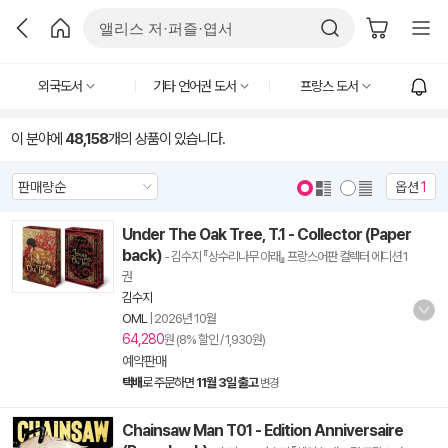
외국도서
기타 언어권 도서
프랑스 도서
이 분야에
48,158
개의 상품이 있습니다.
옵션
1
Under The Oak Tree, T.1 - Collector (Paper
back)
- 김수지 『상수리나무 아래』 프랑스어판 컬렉터 에디션 1
권
김수지
OML
|
2026년 10월
64,280
원 (8% 할인 / 1,930원)
예약판매
택배
로 주문하면
11월 3일 출고
변경
Chainsaw Man T01 - Edition Anniversaire