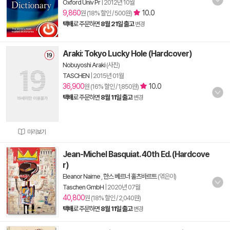
Oxford Univ Pr
|
2012년 10월
9,860
10.0
원 (18% 할인 / 500원)
택배
로 주문하면
8월 21일 출고
변경
Araki: Tokyo Lucky Hole (Hardcover)
Nobuyoshi Araki
(사진)
TASCHEN
|
2015년 01월
36,900
10.0
원 (16% 할인 / 1,850원)
택배
로 주문하면
8월 11일 출고
변경
미리보기
Jean-Michel Basquiat. 40th Ed. (Hardcove
r)
Eleanor Nairne
,
한스 베르너 홀츠바르트
(엮은이)
Taschen GmbH
|
2020년 07월
40,800
원 (18% 할인 / 2,040원)
택배
로 주문하면
8월 11일 출고
변경