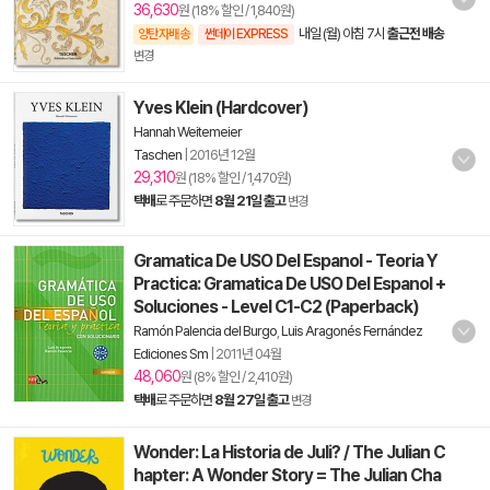
36,630
원 (18% 할인 / 1,840원)
내일 (월) 아침 7시
출근전 배송
양탄자배송
썬데이 EXPRESS
변경
Yves Klein (Hardcover)
Hannah Weitemeier
Taschen
|
2016년 12월
29,310
원 (18% 할인 / 1,470원)
택배
로 주문하면
8월 21일 출고
변경
Gramatica De USO Del Espanol - Teoria Y
Practica: Gramatica De USO Del Espanol +
Soluciones - Level C1-C2 (Paperback)
Ramón Palencia del Burgo
,
Luis Aragonés Fernández
Ediciones Sm
|
2011년 04월
48,060
원 (8% 할인 / 2,410원)
택배
로 주문하면
8월 27일 출고
변경
Wonder: La Historia de Juli? / The Julian C
hapter: A Wonder Story = The Julian Cha