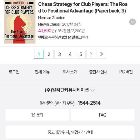
Chess Strategy for Club Players: The Roa
d to Positional Advantage (Paperback, 3)
Herman Grooten
New in Chess
|
2017년 04월
43,890
원 (18% 할인 / 2,200원)
택배
로 주문하면
8월 14일 출고
변경
1
2
3
4
5
로그인
전체 메뉴
회사 소개
출판사 안내
PC 버전
(주)알라딘커뮤니케이션
1544-2514
일반문의 (발신자 부담)
1:1 문의
FAQ
중고매장 위치, 영업시간 안내