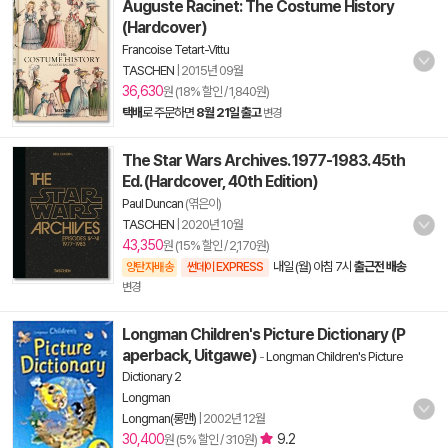
Auguste Racinet: The Costume History
(Hardcover)
Francoise Tetart-Vittu
TASCHEN
|
2015년 09월
36,630
원 (18% 할인 / 1,840원)
택배
로 주문하면
8월 21일 출고
변경
The Star Wars Archives. 1977-1983. 45th
Ed. (Hardcover, 40th Edition)
Paul Duncan
(엮은이)
TASCHEN
|
2020년 10월
43,350
원 (15% 할인 / 2,170원)
내일 (월) 아침 7시
출근전 배송
양탄자배송
썬데이 EXPRESS
변경
Longman Children's Picture Dictionary (P
aperback, Uitgawe)
-
Longman Children's Picture
Dictionary 2
Longman
Longman(롱맨)
|
2002년 12월
30,400
9.2
원 (5% 할인 / 310원)