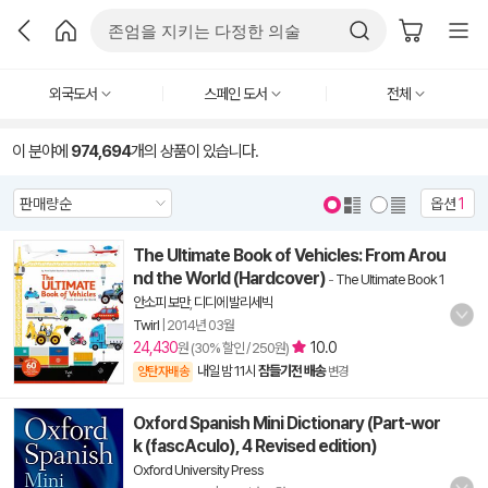
외국도서
스페인 도서
전체
이 분야에
974,694
개의 상품이 있습니다.
옵션
1
The Ultimate Book of Vehicles: From Arou
nd the World (Hardcover)
-
The Ultimate Book 1
안소피 보만
,
디디에 발리세빅
Twirl
|
2014년 03월
24,430
10.0
원 (30% 할인 / 250원)
내일 밤 11시
잠들기전 배송
양탄자배송
변경
Oxford Spanish Mini Dictionary (Part-wor
k (fascA­culo), 4 Revised edition)
Oxford University Press