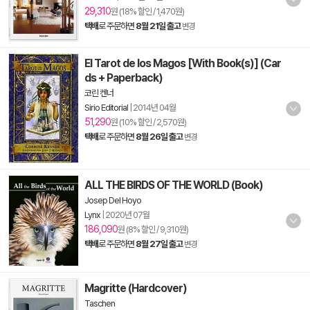
29,310
원 (18% 할인 / 1,470원)
택배
로 주문하면
8월 21일 출고
변경
El Tarot de los Magos [With Book(s)] (Car
ds + Paperback)
코린 켄너
Sirio Editorial
|
2014년 04월
51,290
원 (10% 할인 / 2,570원)
택배
로 주문하면
8월 26일 출고
변경
ALL THE BIRDS OF THE WORLD (Book)
Josep Del Hoyo
Lynx
|
2020년 07월
186,090
원 (8% 할인 / 9,310원)
택배
로 주문하면
8월 27일 출고
변경
Magritte (Hardcover)
Taschen