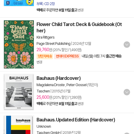
부록 : CD 2장
택배
로 주문하면
8월 11일 출고
변경
Flower Child Tarot: Deck & Guidebook (Ot
her)
Kira Rittgers
Page Street Publishing
|
2024년 12월
29,760
원 (20% 할인 / 1,490원)
내일 (월) 아침 7시
출근전 배송
양탄자배송
썬데이 EXPRESS
변경
Bauhaus (Hardcover)
Magdalena Droste
,
Peter Gossel
(엮은이)
Taschen
|
2015년 07월
25,600
원 (20% 할인 / 1,280원)
택배
로 주문하면
8월 11일 출고
변경
Bauhaus. Updated Edition (Hardcover)
Unknown
Taschen GmbH
|
2018년 12월