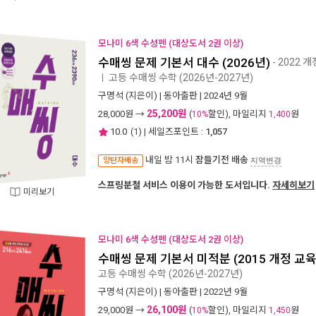
모나미 6색 수성펜 (대상도서 2권 이상)
수매씽 문제 기본서 대수 (2026년)
- 2022 
고등 수매씽 수학 (2026년-2027년)
ㅣ
구명석
(지은이) |
동아출판
| 2024년 9월
25,200원
28,000
원 →
(
할인), 마일리지
원
10%
1,400
10.0
(
1
) | 세일즈포인트 :
1,057
내일 밤 11시
잠들기전 배송
양탄자배송
지역변경
스프링분철 서비스 이용이 가능한 도서입니다.
자세히보기
미리보기
모나미 6색 수성펜 (대상도서 2권 이상)
수매씽 문제 기본서 미적분 (2015 개정 교
고등 수매씽 수학 (2026년-2027년)
구명석
(지은이) |
동아출판
| 2022년 9월
26,100원
29,000
원 →
(
할인), 마일리지
원
10%
1,450