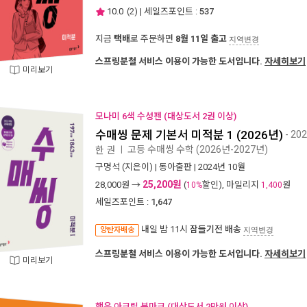
10.0
(
2
) | 세일즈포인트 :
537
지금
택배
로 주문하면
8월 11일 출고
지역변경
스프링분철 서비스 이용이 가능한 도서입니다.
자세히보기
미리보기
모나미 6색 수성펜 (대상도서 2권 이상)
수매씽 문제 기본서 미적분 1 (2026년)
- 2
고등 수매씽 수학 (2026년-2027년)
한 권
ㅣ
구명석
(지은이) |
동아출판
| 2024년 10월
25,200원
28,000
원 →
(
할인), 마일리지
원
10%
1,400
세일즈포인트 :
1,647
내일 밤 11시
잠들기전 배송
양탄자배송
지역변경
스프링분철 서비스 이용이 가능한 도서입니다.
자세히보기
미리보기
행운 아크릴 북마크 (대상도서 2만원 이상)