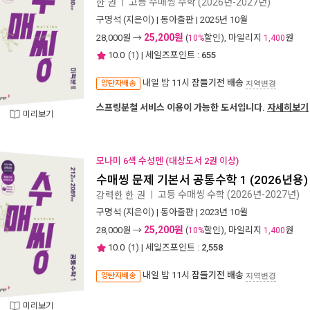
고등 수매씽 수학 (2026년-2027년)
한 권
ㅣ
구명석
(지은이) |
동아출판
| 2025년 10월
25,200원
28,000
원 →
(
할인), 마일리지
원
10%
1,400
10.0
(
1
) | 세일즈포인트 :
655
내일 밤 11시
잠들기전 배송
양탄자배송
지역변경
스프링분철 서비스 이용이 가능한 도서입니다.
자세히보기
미리보기
모나미 6색 수성펜 (대상도서 2권 이상)
수매씽 문제 기본서 공통수학 1 (2026년용)
고등 수매씽 수학 (2026년-2027년)
강력한 한 권
ㅣ
구명석
(지은이) |
동아출판
| 2023년 10월
25,200원
28,000
원 →
(
할인), 마일리지
원
10%
1,400
10.0
(
1
) | 세일즈포인트 :
2,558
내일 밤 11시
잠들기전 배송
양탄자배송
지역변경
미리보기