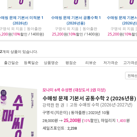
매씽 문제 기본서 미적분 1
수매씽 문제 기본서 공통수학 1
수매씽 문제 기본서
(2026년)
(2026년용)
(2026년
구명석 외 지음 | 동아출판
구명석 외 지음 | 동아출판
구명석 외 지음 
5,200
원(
10%
할인 / 1400원)
25,200
원(
10%
할인 / 1400원)
25,200
원(
10%
할인
2
개의 상품이 있습니다.
출간일순
등록일순
상품명순
평점순
리뷰순
저가격순
고가격
전체
모나미 6색 수성펜 (대상도서 2권 이상)
수매씽 문제 기본서 공통수학 2 (2026년용)
고등 수매씽 수학 (2026년-2027년)
강력한 한 권
ㅣ
구명석
(지은이) |
동아출판
| 2023년 10월
25,200원
28,000
원 →
(
할인), 마일리지
원
10%
1,400
세일즈포인트 :
2,238