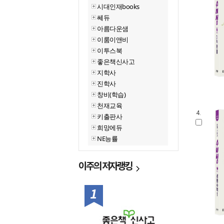
시대인재books
쎄듀
아름다운샘
이룸이앤비
이투스북
좋은책신사고
지학사
진학사
창비(학습)
천재교육
4.
키출판사
희망에듀
NE능률
이주의
저자랭킹
1위