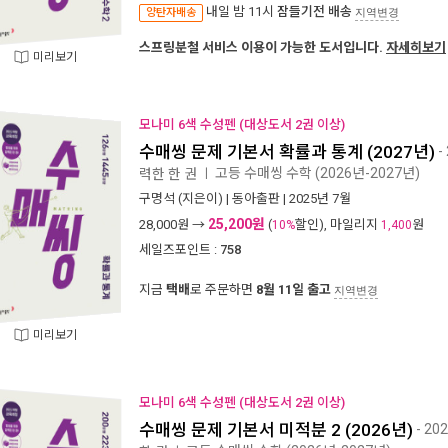
내일 밤 11시
잠들기전 배송
양탄자배송
지역변경
스프링분철 서비스 이용이 가능한 도서입니다.
자세히보기
미리보기
모나미 6색 수성펜 (대상도서 2권 이상)
수매씽 문제 기본서 확률과 통계 (2027년)
-
고등 수매씽 수학 (2026년-2027년)
력한 한 권
ㅣ
구명석
(지은이) |
동아출판
| 2025년 7월
25,200원
28,000
원 →
(
할인), 마일리지
원
10%
1,400
세일즈포인트 :
758
지금
택배
로 주문하면
8월 11일 출고
지역변경
미리보기
모나미 6색 수성펜 (대상도서 2권 이상)
수매씽 문제 기본서 미적분 2 (2026년)
- 2