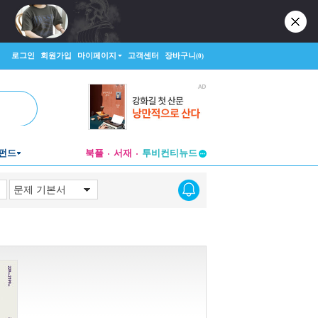
로그인
회원가입
마이페이지
고객센터
장바구니
(0)
펀드
북플
서재
투비컨티뉴드
창작플랫폼
투비컨티뉴드