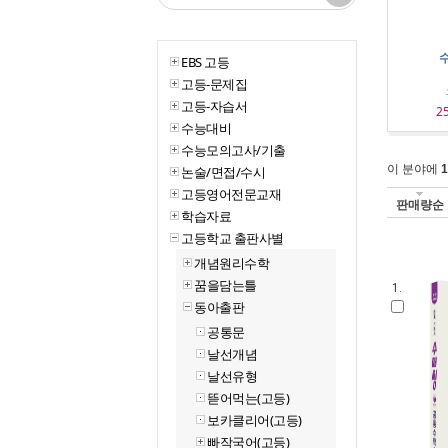
수
EBS 고등
고등-문제집
고등-자습서
2
수능대비
수능모의고사/기출
이 분야에
1
논술/면접/수시
고등영어전문교재
판매량순
학습자료
고등학교 출판사별
개념원리수학
꿈을담는틀
1.
동아출판
공통문
날선개념
날선유형
뜯어먹는(고등)
보카클리어(고등)
빠작국어(고등)