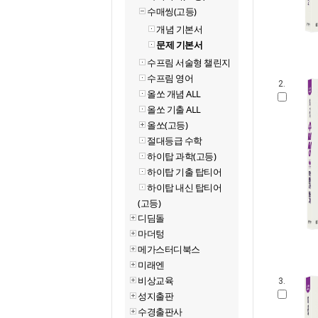
수매씽(고등)
개념 기본서
문제 기본서
수프림 서술형 챌린지
수프림 영어
2.
올쏘 개념 ALL
올쏘 기출 ALL
올쏘(고등)
절대등급 수학
하이탑 과학(고등)
하이탑 기출 탑티어
하이탑 내신 탑티어
(고등)
디딤돌
마더텅
메가스터디북스
미래엔
비상교육
3.
성지출판
수경출판사