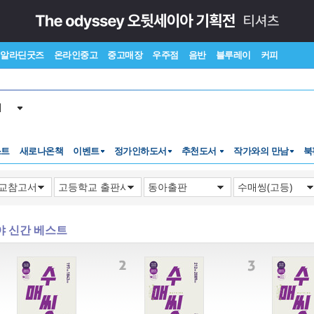
알라딘굿즈
온라인중고
중고매장
우주점
음반
블루레이
커피
서
스트
새로나온책
이벤트
정가인하도서
추천도서
작가와의 만남
북
야 신간 베스트