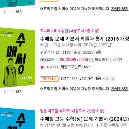
스프링분철 서비스 이용이 가능한 도서입니다.
자세히보기
미리보기
모나미 6색 수성펜 (대상도서 2권 이상)
수매씽 문제 기본서 확률과 통계 (2015 개
고등 수매씽 수학 (2026년-2027년)
한 권
ㅣ
구명석
(지은이) |
동아출판
| 2022년 9월
25,200원
28,000
원 →
(
할인), 마일리지
원
10%
1,400
10.0
(
1
) | 세일즈포인트 :
657
내일 밤 11시
잠들기전 배송
양탄자배송
지역변경
스프링분철 서비스 이용이 가능한 도서입니다.
자세히보기
미리보기
행운 아크릴 북마크 (대상도서 2만원 이상)
수매씽 고등 수학(상) 문제 기본서 (2024년
고등 수매씽 수학 
한 강력한 한 권! 고등 수학 유형서
ㅣ