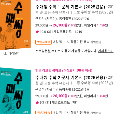
수매씽 수학 1 문제 기본서 (2025년용)
- 2
고등 수매씽 수학 (2025년)
한 권! 고등 수학 유형서
ㅣ
구명석
(지은이) |
동아출판
| 2022년 9월
26,100원
29,000
원 →
(
할인), 마일리지
원
10%
1,450
10.0
(
3
) | 세일즈포인트 :
1,010
내일 밤 11시
잠들기전 배송
양탄자배송
지역변경
스프링분철 서비스 이용이 가능한 도서입니다.
자세히보기
미리보기
행운 아크릴 북마크 (대상도서 2만원 이상)
수매씽 수학 2 문제 기본서 (2025년용)
- 2
고등 수매씽 수학 (2025년)
한 권! 고등 수학 유형서
ㅣ
구명석
(지은이) |
동아출판
| 2022년 9월
26,100원
29,000
원 →
(
할인), 마일리지
원
10%
1,450
9.3
(
3
) | 세일즈포인트 :
781
내일 밤 11시
잠들기전 배송
양탄자배송
지역변경