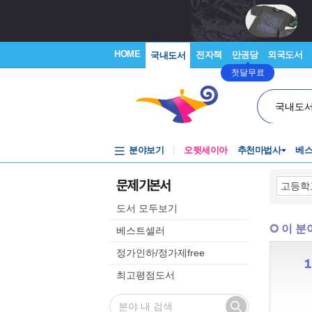
HOME
전자책
만권당
외국도서
국내도서
첫달무료
국내도
분야보기
오뒷세이아
추천마법사
베
문제 기본서
도서 모두보기
이 분
베스트셀러
정가인하/정가제free
최고평점도서