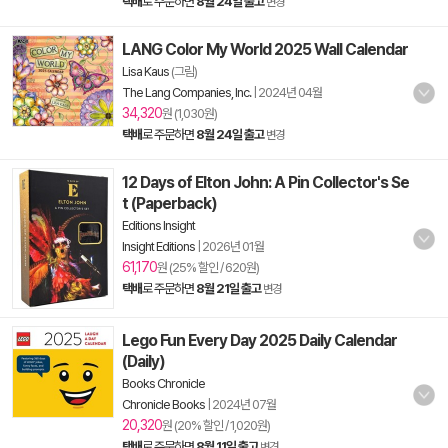
택배
로 주문하면
8월 24일 출고
변경
LANG Color My World 2025 Wall Calendar
Lisa Kaus
(그림)
The Lang Companies, Inc.
|
2024년 04월
34,320
원 (1,030원)
택배
로 주문하면
8월 24일 출고
변경
12 Days of Elton John: A Pin Collector's Se
t (Paperback)
Editions Insight
Insight Editions
|
2026년 01월
61,170
원 (25% 할인 / 620원)
택배
로 주문하면
8월 21일 출고
변경
Lego Fun Every Day 2025 Daily Calendar
(Daily)
Books Chronicle
Chronicle Books
|
2024년 07월
20,320
원 (20% 할인 / 1,020원)
택배
로 주문하면
8월 11일 출고
변경