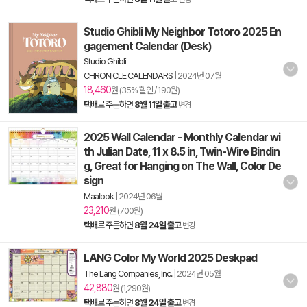
Studio Ghibli My Neighbor Totoro 2025 En
gagement Calendar (Desk)
Studio Ghibli
CHRONICLE CALENDARS
|
2024년 07월
18,460
원 (35% 할인 / 190원)
택배
로 주문하면
8월 11일 출고
변경
2025 Wall Calendar - Monthly Calendar wi
th Julian Date, 11 x 8.5 in, Twin-Wire Bindin
g, Great for Hanging on The Wall, Color De
sign
MaaIbok
|
2024년 06월
23,210
원 (700원)
택배
로 주문하면
8월 24일 출고
변경
LANG Color My World 2025 Deskpad
The Lang Companies, Inc.
|
2024년 05월
42,880
원 (1,290원)
택배
로 주문하면
8월 24일 출고
변경