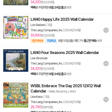
34,320
원 (1,030원)
택배
로 주문하면
8월 24일 출고
변경
LANG Happy Life 2025 Wall Calendar
Lori Siebert
(그림)
The Lang Companies, Inc.
|
2024년 04월
33,900
원 (1,020원)
8월 10일 (월) 아침 7시
출근전 배송
양탄자배송
주말특급
변경
LANG Four Seasons 2025 Wall Calendar
Lee Stroncek
The Lang Companies, Inc.
|
2024년 09월
34,320
원 (1,030원)
택배
로 주문하면
8월 24일 출고
변경
WSBL Embrace The Day 2025 12X12 Wall
Calendar
- Wells Street by LANG
Lisa Kaus
(그림)
The Lang Companies, Inc.
|
2024년 04월
26,790
원 (810원)