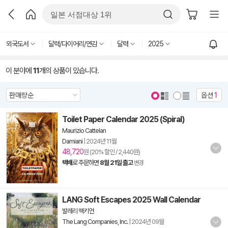
외국도서
달력/다이어리/연감
달력
2025
이 분야에
11
개의 상품이 있습니다.
옵션
1
Toilet Paper Calendar 2025 (Spiral)
Maurizio Cattelan
Damiani
|
2024년 11월
48,720
원 (20% 할인 / 2,440원)
택배
로 주문하면
8월 21일 출고
변경
LANG Soft Escapes 2025 Wall Calendar
발레리 맥키언
The Lang Companies, Inc.
|
2024년 09월