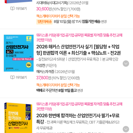
시대에듀(시대고시기획)
|
2026년 01월
미리보기
30,600
원 (10% 할인 / 1,700원)
책소개페이지에서 분철 선택 가능
8월 10일 (월) 밤 11시
잠들기전 배송
양탄자배송
변경
워리스톤 키링(대기업·공기업·공무원 목표별 자격증 맞춤 추천 교재
3만원 이상)
2026 해커스 산업안전기사 실기 [필답형 + 작업
형] 한권합격 이론 + 최신기출 + 핵심노트 - 전2권
- 실전모의고사 5회분｜산업안전기사 무료 특강｜본 교재 인강
이성찬
(지은이)
해커스자격증
|
2026년 01월
미리보기
37,800
원 (10% 할인 / 2,100원)
책소개페이지에서 분철 선택 가능
택배
로 주문하면
8월 11일 출고
변경
워리스톤 키링(대기업·공기업·공무원 목표별 자격증 맞춤 추천 교재
3만원 이상)
2026 한번에 합격하는 산업안전기사 필기+무료
특강
- 전 과목 이론 핵심체크 무료특강, CBT 기출문제&모의고
사 무료제공!