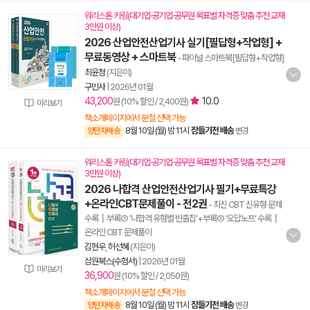
워리스톤 키링(대기업·공기업·공무원 목표별 자격증 맞춤 추천 교재
3만원 이상)
2026 산업안전산업기사 실기[필답형+작업형] +
무료동영상 + 스마트북
- 파이널 스마트북[필답형+작업형]
최윤정
(지은이)
구민사
|
2026년 01월
43,200
10.0
원 (10% 할인 / 2,400원)
미리보기
책소개페이지에서 분철 선택 가능
8월 10일 (월) 밤 11시
잠들기전 배송
양탄자배송
변경
워리스톤 키링(대기업·공기업·공무원 목표별 자격증 맞춤 추천 교재
3만원 이상)
2026 나합격 산업안전산업기사 필기+무료특강
+온라인CBT문제풀이 - 전2권
- 최신 CBT 신유형 문제
수록┃부록① ’나합격 유형별 빈출집‘+부록② ’오답노트‘ 수록┃
온라인 CBT 문제풀이
김현우
,
허선혜
(지은이)
삼원북스(수험서)
|
2026년 01월
미리보기
36,900
원 (10% 할인 / 2,050원)
책소개페이지에서 분철 선택 가능
8월 10일 (월) 밤 11시
잠들기전 배송
양탄자배송
변경