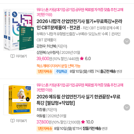
워리스톤 키링(대기업·공기업·공무원 목표별 자격증 맞춤 추천 교재
3만원 이상)
2026 나합격 산업안전기사 필기+무료특강+온라
인 CBT문제풀이 - 전2권
- 최신 CBT 신유형 문제 수록┃
부록① ’나합격 유형별 빈출집‘+부록② ’오답노트‘ 수록┃온라인
CBT 문제풀이
김현우
,
허선혜
(지은이)
삼원북스(수험서)
|
2026년 01월
미리보기
39,600
6.0
원 (10% 할인 / 440원)
책소개페이지에서 분철 선택 가능
8월 10일 (월) 아침 7시
출근전 배송
양탄자배송
주말특급
변경
워리스톤 키링(대기업·공기업·공무원 목표별 자격증 맞춤 추천 교재
3만원 이상)
2026 에듀윌 산업안전기사 실기 한권끝장+무료
특강 [필답형+작업형]
최창률
(지은이)
에듀윌
|
2026년 01월
미리보기
37,800
10.0
원 (10% 할인 / 2,100원)
8월 10일 (월) 밤 11시
잠들기전 배송
양탄자배송
변경