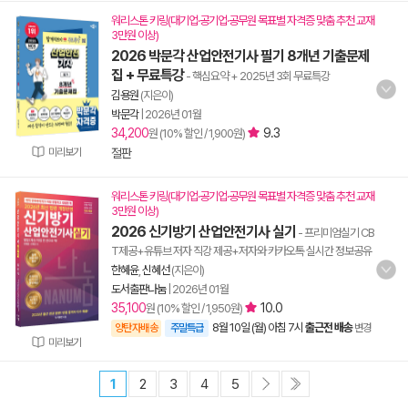
워리스톤 키링(대기업·공기업·공무원 목표별 자격증 맞춤 추천 교재
3만원 이상)
2026 박문각 산업안전기사 필기 8개년 기출문제
집 + 무료특강
- 핵심요약 + 2025년 3회 무료특강
김용원
(지은이)
박문각
|
2026년 01월
34,200
9.3
원 (10% 할인 / 1,900원)
미리보기
절판
워리스톤 키링(대기업·공기업·공무원 목표별 자격증 맞춤 추천 교재
3만원 이상)
2026 신기방기 산업안전기사 실기
- 프리미엄실기 CB
T제공+유튜브 저자 직강 제공+저자와 카카오톡 실시간 정보공유
한혜윤
,
신혜선
(지은이)
도서출판나눔
|
2026년 01월
35,100
10.0
원 (10% 할인 / 1,950원)
8월 10일 (월) 아침 7시
출근전 배송
양탄자배송
주말특급
변경
미리보기
1
2
3
4
5