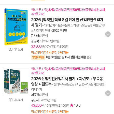
워리스톤 키링(대기업·공기업·공무원 목표별 자격증 맞춤 추천 교재
3만원 이상)
2026 [직8딴] 직접 8일 만에 딴 산업안전산업기
사 필기
- 12개년치기출중복문제 소거 정리/모든 문항 해설 강의/
실시간 저자 톡방
-
2026 직8딴
김진태
(지은이)
김영북스
|
2026년 02월
33,300
원 (10% 할인 / 1,850원)
미리보기
책소개페이지에서 분철 선택 가능
8월 10일 (월) 밤 11시
잠들기전 배송
양탄자배송
변경
워리스톤 키링(대기업·공기업·공무원 목표별 자격증 맞춤 추천 교재
3만원 이상)
2026 산업안전산업기사 필기 + 과년도 + 무료동
영상 + 핸드북
- 전과목 무료동영상 / 최신법규적용 / 시험 전 합
격 페이퍼
최윤정
(지은이)
미리보기
구민사
|
2026년 01월
43,200
10.0
원 (10% 할인 / 2,400원)
책소개페이지에서 분철 선택 가능