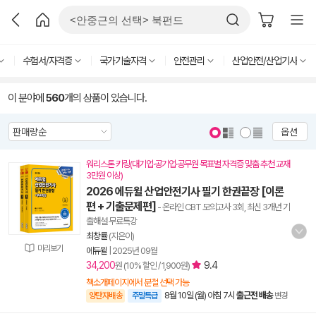
수험서/자격증
국가기술자격
안전관리
산업안전/산업기사
이 분야에
560
개의 상품이 있습니다.
옵션
워리스톤 키링(대기업·공기업·공무원 목표별 자격증 맞춤 추천 교재
3만원 이상)
2026 에듀윌 산업안전기사 필기 한권끝장 [이론
편 + 기출문제편]
- 온라인 CBT 모의고사 3회, 최신 3개년 기
출해설 무료특강
최창률
(지은이)
미리보기
에듀윌
|
2025년 09월
34,200
9.4
원 (10% 할인 / 1,900원)
책소개페이지에서 분철 선택 가능
8월 10일 (월) 아침 7시
출근전 배송
양탄자배송
주말특급
변경