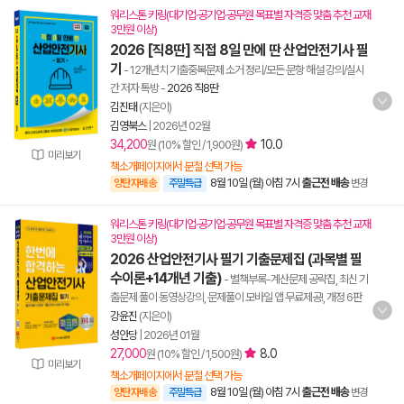
워리스톤 키링(대기업·공기업·공무원 목표별 자격증 맞춤 추천 교재
3만원 이상)
2026 [직8딴] 직접 8일 만에 딴 산업안전기사 필
기
- 12개년치 기출중복문제 소거 정리/모든 문항 해설 강의/실시
간 저자 톡방
-
2026 직8딴
김진태
(지은이)
김영북스
|
2026년 02월
34,200
10.0
원 (10% 할인 / 1,900원)
미리보기
책소개페이지에서 분철 선택 가능
8월 10일 (월) 아침 7시
출근전 배송
양탄자배송
주말특급
변경
워리스톤 키링(대기업·공기업·공무원 목표별 자격증 맞춤 추천 교재
3만원 이상)
2026 산업안전기사 필기 기출문제집 (과목별 필
수이론+14개년 기출)
- 별책부록-계산문제 공략집, 최신 기
출문제 풀이 동영상강의, 문제풀이 모바일 앱 무료제공!, 개정 6판
강윤진
(지은이)
성안당
|
2026년 01월
27,000
8.0
원 (10% 할인 / 1,500원)
미리보기
책소개페이지에서 분철 선택 가능
8월 10일 (월) 아침 7시
출근전 배송
양탄자배송
주말특급
변경