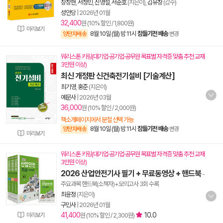
장창현
,
서청민
,
신영철
,
서준호
(지은이),
김유창
(감수)
성안당
|
2026년 01월
32,400
원 (10% 할인 / 1,800원)
미리보기
8월 10일 (월) 밤 11시
잠들기전 배송
양탄자배송
변경
워리스톤 키링(대기업·공기업·공무원 목표별 자격증 맞춤 추천 교재
3만원 이상)
최신 개정판 신건축전기설비 [기술계산]
최기영
,
홍준
(지은이)
예문사
|
2026년 03월
36,000
원 (10% 할인 / 2,000원)
책소개페이지에서 분철 선택 가능
8월 10일 (월) 밤 11시
잠들기전 배송
양탄자배송
변경
미리보기
워리스톤 키링(대기업·공기업·공무원 목표별 자격증 맞춤 추천 교재
3만원 이상)
2026 산업안전기사 필기 + 무료동영상 + 핸드북
-
주요과목 핸드북(소책자)+모의고사 3회 수록
최윤정
(지은이)
구민사
|
2026년 01월
41,400
10.0
미리보기
원 (10% 할인 / 2,300원)