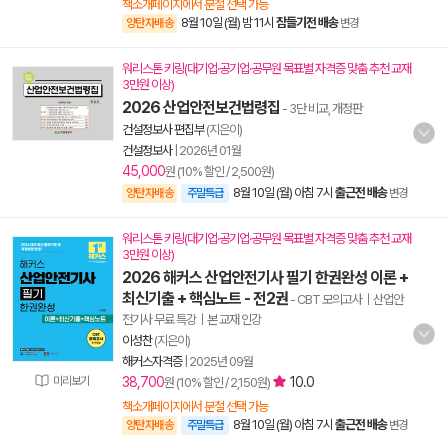
책소개페이지에서 분철 선택 가능
8월 10일 (월) 밤 11시
잠들기전 배송
양탄자배송
변경
워리스톤 키링(대기업·공기업·공무원 목표별 자격증 맞춤 추천 교재
3만원 이상)
2026 산업안전보건법령집
- 3단 비교, 개정판
건설정보사 편집부
(지은이)
건설정보사
|
2026년 01월
45,000
원 (10% 할인 / 2,500원)
8월 10일 (월) 아침 7시
출근전 배송
양탄자배송
주말특급
변경
워리스톤 키링(대기업·공기업·공무원 목표별 자격증 맞춤 추천 교재
3만원 이상)
2026 해커스 산업안전기사 필기 한권완성 이론 +
최신기출 + 핵심노트 - 전2권
- CBT 모의고사｜산업안
전기사 무료 특강｜본 교재 인강
이성찬
(지은이)
해커스자격증
|
2025년 09월
미리보기
38,700
10.0
원 (10% 할인 / 2,150원)
책소개페이지에서 분철 선택 가능
8월 10일 (월) 아침 7시
출근전 배송
양탄자배송
주말특급
변경