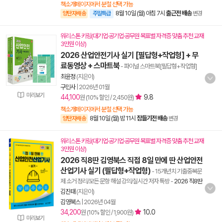
책소개페이지에서 분철 선택 가능
8월 10일 (월) 아침 7시
출근전 배송
양탄자배송
주말특급
변경
워리스톤 키링(대기업·공기업·공무원 목표별 자격증 맞춤 추천 교재
3만원 이상)
2026 산업안전기사 실기 [필답형+작업형] + 무
료동영상 + 스마트북
- 파이널 스마트북[필답형+작업형]
최윤정
(지은이)
구민사
|
2026년 01월
미리보기
44,100
9.8
원 (10% 할인 / 2,450원)
책소개페이지에서 분철 선택 가능
8월 10일 (월) 밤 11시
잠들기전 배송
양탄자배송
변경
워리스톤 키링(대기업·공기업·공무원 목표별 자격증 맞춤 추천 교재
3만원 이상)
2026 직8딴 김영북스 직접 8일 만에 딴 산업안전
산업기사 실기 (필답형+작업형)
- 15개년치 기출중복문
제 소거 정리/모든 문항 해설 강의/실시간 저자 톡방
-
2026 직8딴
김진태
(지은이)
김영북스
|
2026년 04월
34,200
10.0
원 (10% 할인 / 1,900원)
미리보기