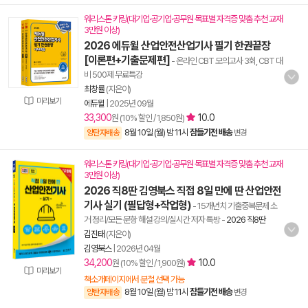
워리스톤 키링(대기업·공기업·공무원 목표별 자격증 맞춤 추천 교재
3만원 이상)
2026 에듀윌 산업안전산업기사 필기 한권끝장
[이론편+기출문제편]
- 온라인 CBT 모의고사 3회, CBT 대
비 500제 무료특강
최창률
(지은이)
미리보기
에듀윌
|
2025년 09월
33,300
10.0
원 (10% 할인 / 1,850원)
8월 10일 (월) 밤 11시
잠들기전 배송
양탄자배송
변경
워리스톤 키링(대기업·공기업·공무원 목표별 자격증 맞춤 추천 교재
3만원 이상)
2026 직8딴 김영북스 직접 8일 만에 딴 산업안전
기사 실기 (필답형+작업형)
- 15개년치 기출중복문제 소
거 정리/모든 문항 해설 강의/실시간 저자 톡방
-
2026 직8딴
김진태
(지은이)
김영북스
|
2026년 04월
34,200
10.0
원 (10% 할인 / 1,900원)
미리보기
책소개페이지에서 분철 선택 가능
8월 10일 (월) 밤 11시
잠들기전 배송
양탄자배송
변경