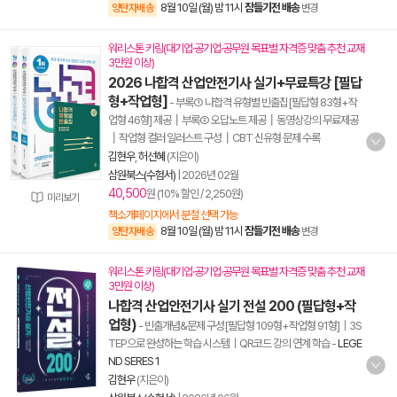
8월 10일 (월) 밤 11시
잠들기전 배송
양탄자배송
변경
워리스톤 키링(대기업·공기업·공무원 목표별 자격증 맞춤 추천 교재
3만원 이상)
2026 나합격 산업안전기사 실기+무료특강 [필답
형+작업형]
- 부록① 나합격 유형별 빈출집[필답형 83형+작
업형 46형] 제공┃부록② 오답노트 제공┃동영상강의 무료제공
┃작업형 컬러 일러스트 구성┃CBT 신유형 문제 수록
김현우
,
허선혜
(지은이)
삼원북스(수험서)
|
2026년 02월
40,500
원 (10% 할인 / 2,250원)
미리보기
책소개페이지에서 분철 선택 가능
8월 10일 (월) 밤 11시
잠들기전 배송
양탄자배송
변경
워리스톤 키링(대기업·공기업·공무원 목표별 자격증 맞춤 추천 교재
3만원 이상)
나합격 산업안전기사 실기 전설 200 (필답형+작
업형)
- 빈출개념&문제 구성[필답형 109형+작업형 91형]｜3S
TEP으로 완성하는 학습 시스템｜QR코드 강의 연계 학습
-
LEGE
ND SERES 1
김현우
(지은이)