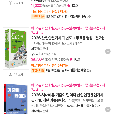
삼원북스(수험서)
|
2026년 06월
미리보기
15,300
10.0
원 (10% 할인 / 850원)
책소개페이지에서 분철 선택 가능
8월 10일 (월) 밤 11시
잠들기전 배송
양탄자배송
변경
워리스톤 키링(대기업·공기업·공무원 목표별 자격증 맞춤 추천 교재
3만원 이상)
2026 산업안전기사 과년도 + 무료동영상 - 전2권
- 과년도 기출문제 10개년+모의고사 3회 수록
최윤정
(지은이)
구민사
|
2026년 01월
38,700
10.0
원 (10% 할인 / 2,150원)
책소개페이지에서 분철 선택 가능
8월 10일 (월) 밤 11시
잠들기전 배송
양탄자배송
변경
미리보기
워리스톤 키링(대기업·공기업·공무원 목표별 자격증 맞춤 추천 교재
3만원 이상)
2026 시대에듀 기출이 답이다 산업안전산업기사
필기 10개년 기출문제집
- 기출(복원)문제 및 해설 수록, 최
신 개정 산업안전보건법 반영
-
2026 시대에듀 기출이 답이다
최광희
(지은이)