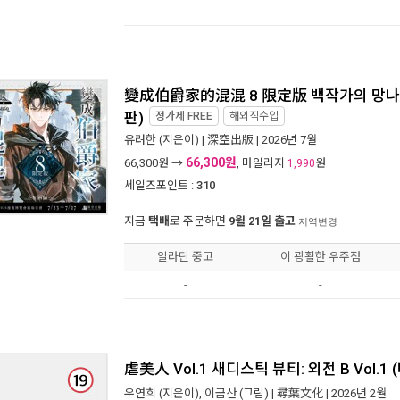
-
-
變成伯爵家的混混 8 限定版 백작가의 망나니
판)
정가제
FREE
해외직수입
유려한
(지은이) |
深空出版
| 2026년 7월
66,300원
66,300
원 →
, 마일리지
원
1,990
세일즈포인트 :
310
지금
택배
로 주문하면
9월 21일 출고
지역변경
알라딘 중고
이 광활한 우주점
-
-
虐美人 Vol.1 새디스틱 뷰티: 외전 B Vol.1 
우연희
(지은이),
이금산
(그림) |
尋葉文化
| 2026년 2월