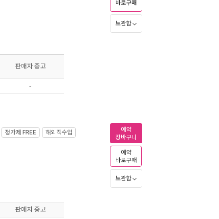
바로구매
보관함
판매자 중고
-
예약
정가제
FREE
해외직수입
장바구니
예약
바로구매
보관함
판매자 중고