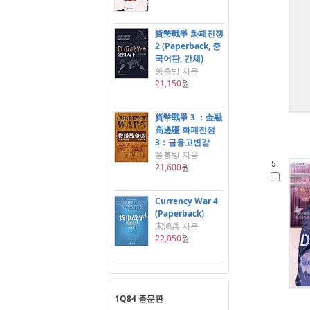
貨幣戰爭 화폐전쟁
2 (Paperback, 중
국어판, 간체)
쑹훙빙 지음
21,150
원
貨幣戰爭 3 ：金融
高邊疆 화폐전쟁
3：금융고변강
쑹훙빙 지음
5.
21,600
원
Currency War 4
(Paperback)
宋鴻兵 지음
22,050
원
1Q84 중문판