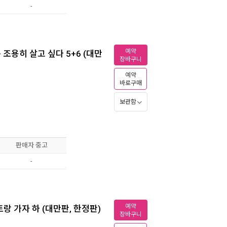
-
예약
용히 살고 싶다 5+6 (대만
장바구니
예약
바로구매
보관함
판매자 중고
-
예약
 가자 하 (대만판, 한정판)
장바구니