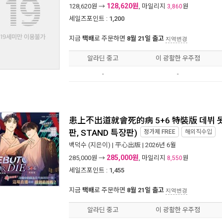
128,620원
128,620
원 →
, 마일리지
원
3,860
세일즈포인트 :
1,200
지금
택배
로 주문하면
8월 21일 출고
지역변경
알라딘 중고
이 광활한 우주점
-
-
患上不出道就會死的病 5+6 特裝版 데뷔 못하
판, STAND 특장판)
정가제
FREE
해외직수입
백덕수
(지은이) |
平心出版
| 2026년 6월
285,000원
285,000
원 →
, 마일리지
원
8,550
세일즈포인트 :
1,455
지금
택배
로 주문하면
8월 21일 출고
지역변경
알라딘 중고
이 광활한 우주점