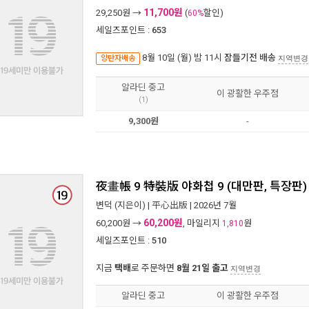
11,700원
29,250
원 →
(
할인)
60%
세일즈포인트 :
653
8월 10일 (월) 밤 11시
잠들기전 배송
양탄자배송
지역변경
알라딘 중고
이 광활한 우주점
(1)
9,300원
-
夜畫帳 9 特裝版 야화첩 9 (대만판, 특장판)
변덕
(지은이) |
平心出版
| 2026년 7월
60,200원
60,200
원 →
, 마일리지
원
1,810
세일즈포인트 :
510
지금
택배
로 주문하면
8월 21일 출고
지역변경
알라딘 중고
이 광활한 우주점