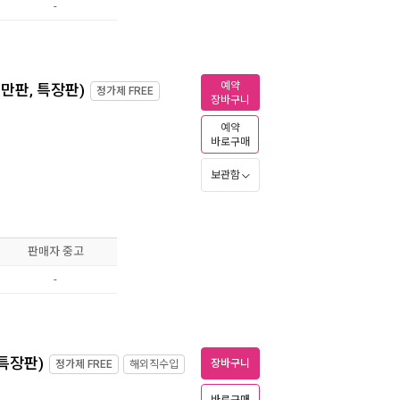
-
예약
대만판, 특장판)
정가제
FREE
장바구니
예약
바로구매
보관함
판매자 중고
-
 특장판)
장바구니
정가제
FREE
해외직수입