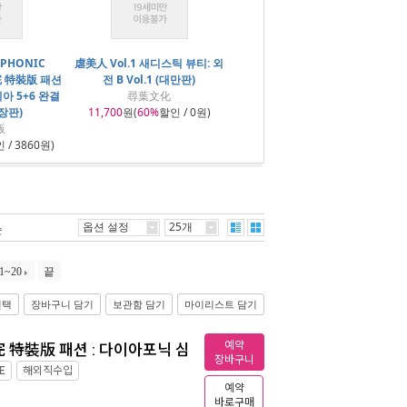
APHONIC
虐美人 Vol.1 새디스틱 뷰티: 외
 完 特裝版 패션
전 B Vol.1 (대만판)
아 5+6 완결
尋葉文化
장판)
11,700
원(
60%
할인 / 0원)
版
 / 3860원)
옵션 설정
25개
순
1~20
끝
선택
장바구니 담기
보관함 담기
마이리스트 담기
예약
+6 完 特裝版 패션 : 다이아포닉 심
장바구니
E
해외직수입
예약
바로구매