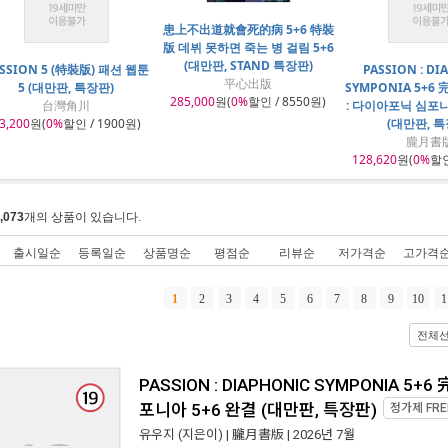
患上不出道就會死的病 5+6 特裝
版 데뷔 못하면 죽는 병 걸림 5+6
(대만판, STAND 특장판)
SSION 5 (特裝版) 패션 웹툰
PASSION : DI
平心出版
5 (대만판, 특장판)
SYMPONIA 5+6
285,000
원(
0%
할인 / 8550원)
台灣角川
: 다이아포닉 심포니
3,200
원(
0%
할인 / 1900원)
(대만판, 특
朧月書
128,620
원(
0%
할인
,073
개의 상품이 있습니다.
출시일순
등록일순
상품명순
평점순
리뷰순
저가격순
고가격
1
2
3
4
5
6
7
8
9
10
1
전체
PASSION : DIAPHONIC SYMPONIA 5
포니아 5+6 완결 (대만판, 특장판)
정가제
FRE
유우지
(지은이) |
朧月書版
| 2026년 7월