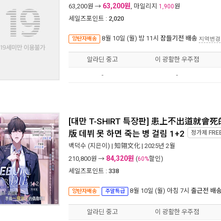
63,200원
63,200
원 →
, 마일리지
원
1,900
세일즈포인트 :
2,020
8월 10일 (월) 밤 11시
잠들기전 배송
양탄자배송
지역변경
알라딘 중고
이 광활한 우주점
-
-
[대만 T-SHIRT 특장판] 患上不出道就會死的病
版 데뷔 못 하면 죽는 병 걸림 1+2
정가제
FRE
백덕수
(지은이) |
知翎文化
| 2025년 2월
84,320원
210,800
원 →
(
할인)
60%
세일즈포인트 :
338
8월 10일 (월) 아침 7시
출근전 배
양탄자배송
주말특급
알라딘 중고
이 광활한 우주점