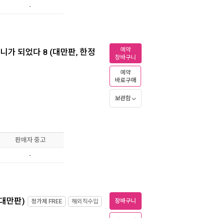
-
예약
가 되었다 8 (대만판, 한정
장바구니
예약
바로구매
보관함
판매자 중고
-
(대만판)
장바구니
정가제
FREE
해외직수입