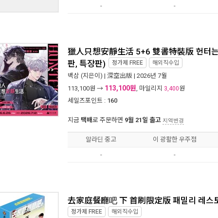
-
-
獵人只想安靜生活 5+6 雙書特裝版 헌터는 조
판, 특장판)
정가제
FREE
해외직수입
백삼
(지은이) |
深空出版
| 2026년 7월
113,100원
113,100
원 →
, 마일리지
원
3,400
세일즈포인트 :
160
지금
택배
로 주문하면
9월 21일 출고
지역변경
알라딘 중고
이 광활한 우주점
-
-
去家庭餐廳吧 下 首刷限定版 패밀리 레스토랑
정가제
FREE
해외직수입