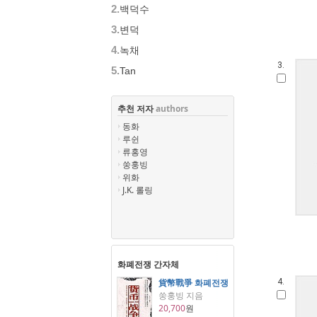
2.
백덕수
3.
변덕
4.
녹채
3.
5.
Tan
추천 저자
authors
동화
루쉰
류홍영
쑹훙빙
위화
J.K. 롤링
화폐전쟁 간자체
貨幣戰爭 화폐전쟁
4.
쑹훙빙 지음
20,700
원