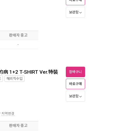
바로구매
보관함
판매자 중고
-
 1+2 T-SHIRT Ver.特裝
장바구니
E
해외직수입
바로구매
보관함
송
지역변경
판매자 중고