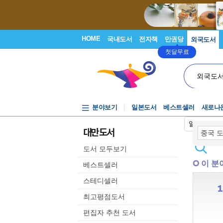
HOME
국내도서
전자책
만권당
외국도서
첫달무료
외국도
분야보기
일본도서
베스트셀러
새로나
일본어입력
대만 도서
도서 모두보기
이 분
베스트셀러
스테디셀러
최고평점도서
편집자 추천 도서