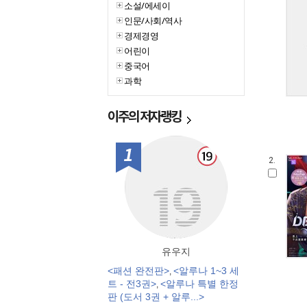
소설/에세이
인문/사회/역사
경제경영
어린이
중국어
과학
이주의
저자랭킹
1위
2.
유우지
<패션 완전판>
<알루나 1~3 세
,
트 - 전3권>
<알루나 특별 한정
,
판 (도서 3권 + 알루...>