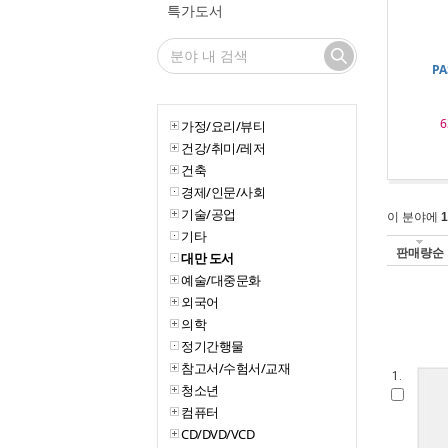
특가도서
PA
6
가정/요리/뷰티
건강/취미/레저
건축
경제/인문/사회
기술/공업
이 분야에
1
기타
판매량순
대만 도서
예술/대중문화
외국어
의학
정기간행물
참고서/수험서/교재
1.
청소년
컴퓨터
CD/DVD/VCD