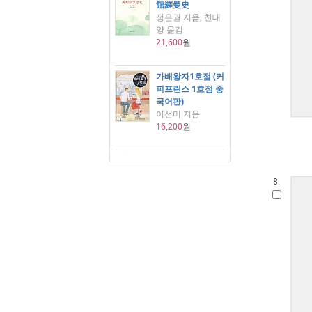
館羅曼史
정은궐 지음, 천태
양 옮김
21,600
원
가배왕자1호점 (커
피프린스 1호점 중
국어판)
이선미 지음
16,200
원
8.