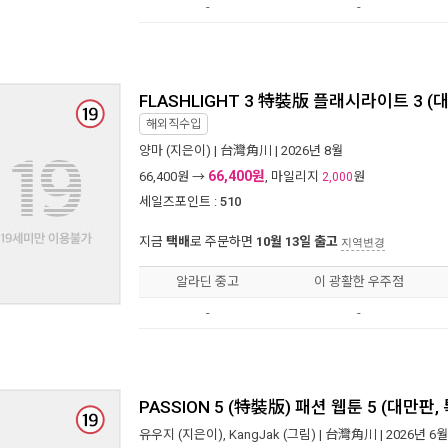
-
-
FLASHLIGHT 3 特裝版 플래시라이트 3 (
해외직수입
양마
(지은이) |
台灣角川
| 2026년 8월
66,400원
66,400
원 →
, 마일리지
원
2,000
세일즈포인트 :
510
지금
택배
로 주문하면
10월 13일 출고
지역변경
알라딘 중고
이 광활한 우주점
-
-
PASSION 5 (特裝版) 패션 웹툰 5 (대만판,
유우지
(지은이),
KangJak
(그림) |
台灣角川
| 2026년 6월