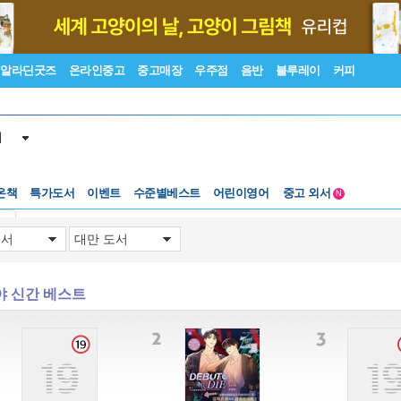
알라딘굿즈
온라인중고
중고매장
우주점
음반
블루레이
커피
서
온책
특가도서
이벤트
수준별베스트
어린이영어
중고 외서
N
Lexile®
5백원부터
기
수준별베스트
중고 외서
야 신간 베스트