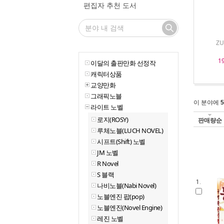
편집자 추천 도서
ZU
1
이달의 출판만화 선정작
캐릭터상품
교양만화
그래픽노블
이 분야에
5
라이트 노벨
로지(ROSY)
판매량순
루체노블(LUCH NOVEL)
시프트(Shift) 노벨
JM 노벨
R Novel
S 블랙
1.
나비노블(Nabi Novel)
노블엔진 팝(pop)
노블엔진(Novel Engine)
레진 노벨