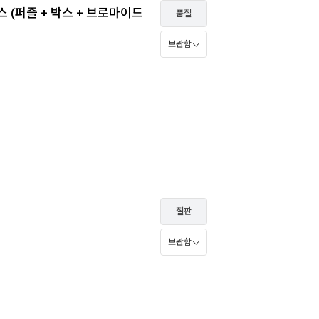
 (퍼즐 + 박스 + 브로마이드
품절
보관함
절판
보관함