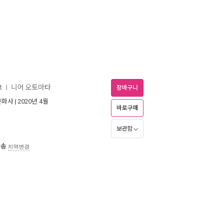
t
니어 오토마타
ㅣ
장바구니
문화사
| 2020년 4월
바로구매
보관함
배송
지역변경