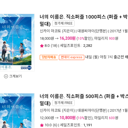
너의 이름은. 직소퍼즐 1000피스 (퍼즐 + 
밀대)
정가제
FREE
신카이 마코토
(지은이) |
대원씨아이(단행본)
| 2017년 1월
16,200원
18,000
원 →
(
할인), 마일리지
원
10%
900
8.0
(
18
) | 세일즈포인트 :
2,282
내일 (월) 아침 7시
출근전 
양탄자배송
썬데이 express
크게보기
너의 이름은. 직소퍼즐 500피스 (퍼즐 + 박
밀대)
정가제
FREE
신카이 마코토
(지은이) |
대원씨아이(단행본)
| 2017년 1월
10,800원
12,000
원 →
(
할인), 마일리지
원
10%
600
10.0
(
6
) | 세일즈포인트 :
1,191