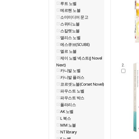
루트 노벨
메르헨 노블
소미미디어 문고
스위티노블
스칼렛노블
앨리스 노벨
에스큐브(SCUBE)
엘르 노블
제이 노벨 넥스트(J Novel
Next)
2.
카니발 노벨
카니발 플러스
코르셋노블(Corset Novel)
파우스트 노벨
파우스트 박스
폴라리스
AK 노벨
L 북스
MM 노블
NT library
S 노벨