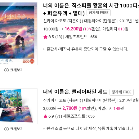
너의 이름은. 직소퍼즐 황혼의 시간 1000피스
+ 퍼즐유액 + 밀대)
정가제
FREE
신카이 마코토
(지은이) |
대원씨아이(단행본)
| 2017년 1월
16,200원
18,000
원 →
(
할인), 마일리지
원
10%
810
8.5
(
13
) | 세일즈포인트 :
656
출판사/제작사 유통이 중단되어 구할 수 없습니다.
크게보기
너의 이름은. 클리어파일 세트
정가제
FREE
신카이 마코토
(지은이) |
대원씨아이(단행본)
| 2017년 3월
2,700원
3,000
원 →
(
할인), 마일리지
원
10%
140
6.9
(
7
) | 세일즈포인트 :
655
판권 소멸 등으로 더 이상 제작, 유통 계획이 없습니다.
크게보기