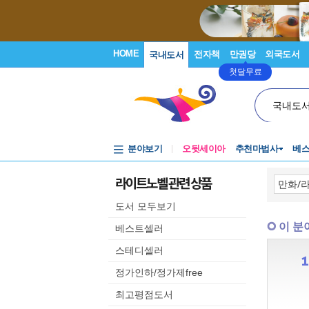
HOME
전자책
만권당
외국도서
국내도서
첫달무료
국내도
분야보기
오뒷세이아
추천마법사
베
라이트노벨 관련 상품
도서 모두보기
이 분
베스트셀러
스테디셀러
정가인하/정가제free
최고평점도서