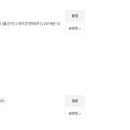
품절
지
(옮긴이) |
데이즈엔터(주)
| 2019년 12
보관함
REE
절판
보관함