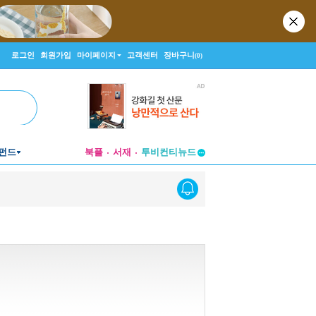
로그인
회원가입
마이페이지
고객센터
장바구니
(0)
투비컨티뉴드
펀드
북플
서재
창작플랫폼
투비컨티뉴드