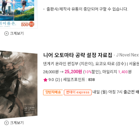
출판사/제작사 유통이 중단되어 구할 수 없습니다.
크게보기
니어 오토마타 공략 설정 자료집
- J Novel Nex
덴게키 온라인 편집부
(지은이),
요코오 타로
(감수) |
서울
25,200원
28,000
원 →
(
할인), 마일리지
원
10%
1,400
9.0
(
2
) | 세일즈포인트 :
838
내일 (월) 아침 7시
출근전 
양탄자배송
썬데이 express
크게보기