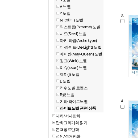
V 노벨
Y 노벨
3.
NT(엔티) 노벨
익스트림(Extreme) 노벨
시드(Seed) 노벨
아키-타입(Arche-type)
디-라이트(De-Light) 노벨
메이퀸(May-Queen) 노벨
윙크(Wink) 노벨
이슈(issue) 노벨
제이(J) 노벨
L 노벨
러쉬노벨 로맨스
B愛 노벨
기타 라이트노벨
4.
라이트노벨 관련 상품
대하/서사만화
만화그리기와 읽기
본격장르만화
성인/성애만화