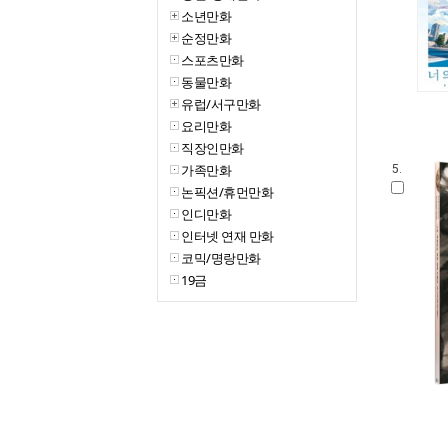
소년만화
순정만화
스포츠만화
동물만화
유럽/서구만화
요리만화
직장인만화
가족만화
5.
논픽션/휴먼만화
인디만화
인터넷 연재 만화
코믹/명랑만화
19금