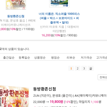
너의 이름은. 직소퍼즐 1000피스
동방환존신첨
(퍼즐 + 박스 + 브로마이드 + 퍼
N 지음, 문성호 옮김 | AK(에
즐유액 + 밀대)
이케이)커뮤니케이션즈
신카이 마코토 지음 | 대원씨아
9,800
원(
10%
할인 / 1100원)
이(단행본)
16,200
원(
10%
할인 / 900원)
2
개의 상품이 있습니다.
출간일순
등록일순
상품명순
평점순
리뷰순
저가격순
고가격
1
2
3
끝
전체
동방환존신첨
ZUN
(지은이),
문성호
(옮긴이) |
AK(에이케이)커뮤니케
19,800원
22,000
원 →
(
할인), 마일리지
원
10%
1,100