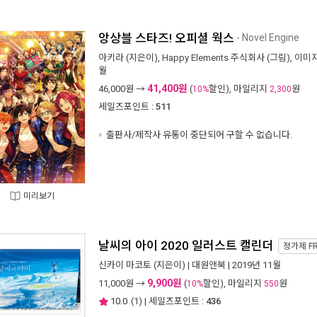
앙상블 스타즈! 오피셜 웍스
- Novel Engine
아키라
(지은이),
Happy Elements 주식회사
(그림),
이미
월
41,400원
46,000
원 →
(
할인), 마일리지
원
10%
2,300
세일즈포인트 :
511
출판사/제작사 유통이 중단되어 구할 수 없습니다.
미리보기
날씨의 아이 2020 일러스트 캘린더
정가제
F
신카이 마코토
(지은이) |
대원앤북
| 2019년 11월
9,900원
11,000
원 →
(
할인), 마일리지
원
10%
550
10.0
(
1
) | 세일즈포인트 :
436