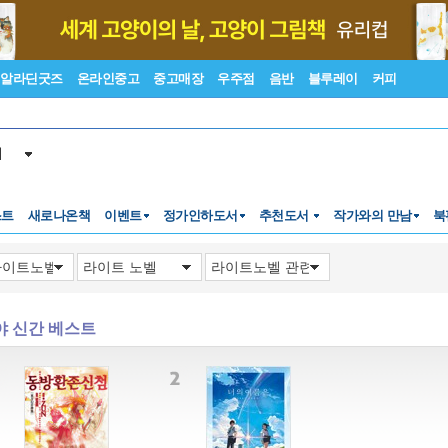
알라딘굿즈
온라인중고
중고매장
우주점
음반
블루레이
커피
서
스트
새로나온책
이벤트
정가인하도서
추천도서
작가와의 만남
북
야 신간 베스트