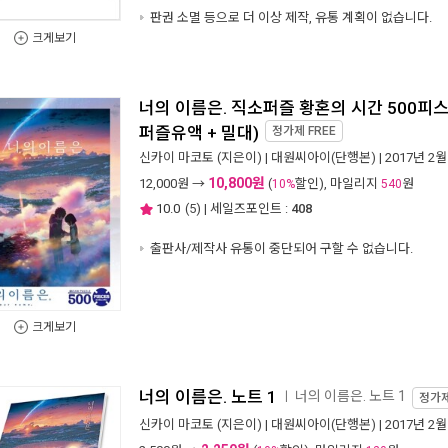
판권 소멸 등으로 더 이상 제작, 유통 계획이 없습니다.
크게보기
너의 이름은. 직소퍼즐 황혼의 시간 500피스 
퍼즐유액 + 밀대)
정가제
FREE
신카이 마코토
(지은이) |
대원씨아이(단행본)
| 2017년 2월
10,800원
12,000
원 →
(
할인), 마일리지
원
10%
540
10.0
(
5
) | 세일즈포인트 :
408
출판사/제작사 유통이 중단되어 구할 수 없습니다.
크게보기
너의 이름은. 노트 1
너의 이름은. 노트 1
ㅣ
정가
신카이 마코토
(지은이) |
대원씨아이(단행본)
| 2017년 2월