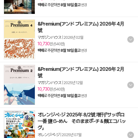
택배
로 주문하면
8월 18일 출고
변경
&Premium(アンド プレミアム) 2026年 4月
號
マガジンハウス
|
2026년 02월
10,730
원 (540원)
택배
로 주문하면
8월 18일 출고
변경
&Premium(アンド プレミアム) 2026年 2月
號
マガジンハウス
|
2025년 12월
10,730
원 (540원)
택배
로 주문하면
8월 18일 출고
변경
オレンジペ-ジ 2025年 8/2號 增刊「サッポロ
一番 鹽ら-めん そのままポ-チ＆麵エコバッ
グ」
オレンジペ-ジ
|
2025년 07월