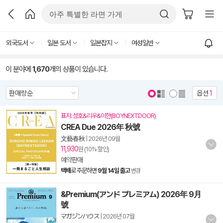
외국도서
일본 도서
일본잡지
여성일반
이 분야에
1,670
개의 상품이 있습니다.
옵션
1
표지: 성호&리우&이한(BOYNEXTDOOR)
CREA Due 2026年 秋號
文藝春秋
|
2026년 09월
11,930
원 (10% 할인)
예약판매
택배
로 주문하면
9월 14일 출고
변경
&Premium(アンド プレミアム) 2026年 9月
號
マガジンハウス
|
2026년 07월