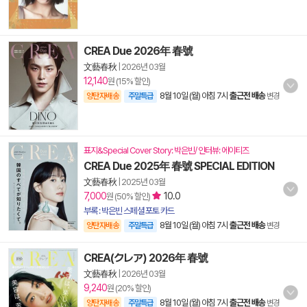
CREA Due 2026年 春號
文藝春秋
|
2026년 03월
12,140
원 (15% 할인)
8월 10일 (월) 아침 7시
출근전 배송
양탄자배송
주말특급
변경
표지&Special Cover Story: 박은빈/ 인터뷰: 에이티즈
CREA Due 2025年 春號 SPECIAL EDITION
文藝春秋
|
2025년 03월
7,000
10.0
원 (50% 할인)
부록 : 박은빈 스페셜 포토 카드
8월 10일 (월) 아침 7시
출근전 배송
양탄자배송
주말특급
변경
CREA(クレア) 2026年 春號
文藝春秋
|
2026년 03월
9,240
원 (20% 할인)
8월 10일 (월) 아침 7시
출근전 배송
양탄자배송
주말특급
변경