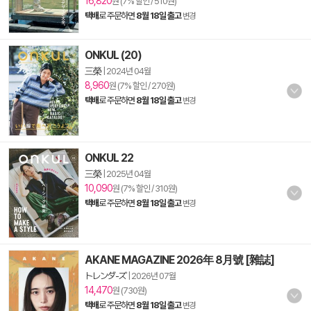
16,820
원 (7% 할인 / 510원)
택배
로 주문하면
8월 18일 출고
변경
ONKUL (20)
三榮
|
2024년 04월
8,960
원 (7% 할인 / 270원)
택배
로 주문하면
8월 18일 출고
변경
ONKUL 22
三榮
|
2025년 04월
10,090
원 (7% 할인 / 310원)
택배
로 주문하면
8월 18일 출고
변경
AKANE MAGAZINE 2026年 8月號 [雜誌]
トレンダ-ズ
|
2026년 07월
14,470
원 (730원)
택배
로 주문하면
8월 18일 출고
변경