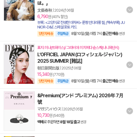
は。」
文藝春秋
|
2024년 06월
6,790
원 (40% 할인)
부록 : <고양이로 전생한 아저씨> 푼짱 만다라풍 씰, (책속부록) JU
NIOR-D&E 스페셜 포토 카드
8월 10일 (월) 아침 7시
출근전 배송
양탄자배송
주말특급
변경
표지: 미나(트와이스)/ 그라비아: 미치에다 슌스케(나니와단시)
L‘OFFICIEL JAPAN (ロフィシェル·ジャパン)
2025 SUMMER [雜誌]
朝日新聞出版
|
2025년 06월
15,340
원 (770원)
8월 10일 (월) 아침 7시
출근전 배송
양탄자배송
주말특급
변경
&Premium(アンド プレミアム) 2026年 7月
號
マガジンハウス
|
2026년 05월
10,730
원 (540원)
택배
로 주문하면
8월 18일 출고
변경