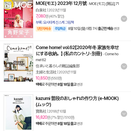
MOE(モエ) 2023年 12月號
-
MOE (モエ) [雜誌] 71
白泉社
|
2023년 11월
7,080
원 (40% 할인)
부록 : 요시타케 신스케 그림책
8월 10일 (월) 아침 7시
출근전 배송
양탄자배송
주말특급
변경
Come home! vol.62【2020年冬 家族を幸せ
にする收納。】 (私のカントリ-別冊)
-
Come ho
me! 62
住まいと暮らしの雜誌編集部
主婦と生活社
|
2020년 11월
10,850
원 (550원)
택배
로 주문하면
8월 18일 출고
변경
kazumi 普段のおしゃれの作り方 (e-MOOK)
(ムック)
寶島社
|
2018년 10월
16,820
원 (7% 할인 / 510원)
택배
로 주문하면
8월 18일 출고
변경