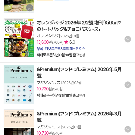
オレンジペ-ジ 2026年 2/2號 增刊「KitKat®
のト-トバッグ&チョコパスケ-ス」
オレンジペ-ジ
|
2026년 01월
13,860
6.0
원 (700원)
부록 : 키켓 토트백&초코 패스 케이스
택배
로 주문하면
8월 18일 출고
변경
&Premium(アンド プレミアム) 2026年 5月
號
マガジンハウス
|
2026년 03월
10,730
원 (540원)
택배
로 주문하면
8월 18일 출고
변경
&Premium(アンド プレミアム) 2026年 3月
號
マガジンハウス
|
2026년 01월
10,730
원 (540원)