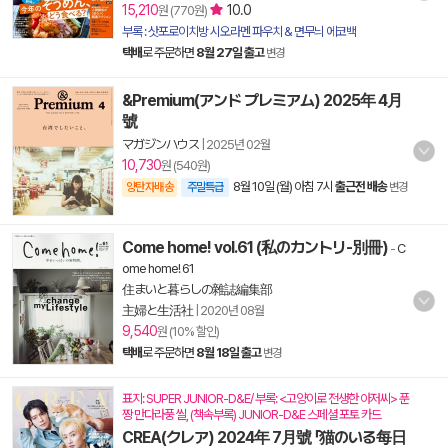
15,210
10.0
원 (770원)
부록 : 삿포로이치방 시오라멘 파우치 & 면무늬 에코백
택배
로 주문하면
8월 27일 출고
변경
&Premium(アンド プレミアム) 2025年 4月
號
マガジンハウス
|
2025년 02월
10,730
원 (540원)
8월 10일 (월) 아침 7시
출근전 배송
양탄자배송
주말특급
변경
Come home! vol.61 (私のカントリ-別冊)
-
C
ome home! 61
住まいと暮らしの雜誌編集部
主婦と生活社
|
2020년 08월
9,540
원 (10% 할인)
택배
로 주문하면
8월 18일 출고
변경
표지: SUPER JUNIOR-D&E/ 부록: <고양이로 전생한 아저씨> 푼
짱 만다라풍 씰, (책속부록) JUNIOR-D&E 스페셜 포토 카드
CREA(クレア) 2024年 7月號 「猫のいる每日