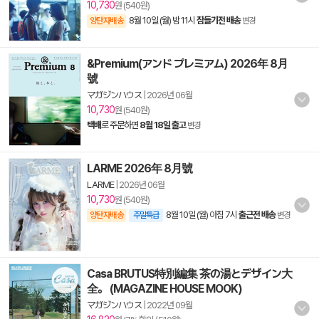
10,730
원 (540원)
8월 10일 (월) 밤 11시
잠들기전 배송
양탄자배송
변경
&Premium(アンド プレミアム) 2026年 8月
號
マガジンハウス
|
2026년 06월
10,730
원 (540원)
택배
로 주문하면
8월 18일 출고
변경
LARME 2026年 8月號
LARME
|
2026년 06월
10,730
원 (540원)
8월 10일 (월) 아침 7시
출근전 배송
양탄자배송
주말특급
변경
Casa BRUTUS特別編集 茶の湯とデザイン大
全。 (MAGAZINE HOUSE MOOK)
マガジンハウス
|
2022년 09월