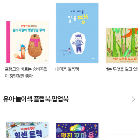
프랭크와 버트는 숨바꼭질
내 마음 얼음땡
너는 무엇을 알고 있
이 정말정말 좋아
유아 놀이책.플랩북.팝업북