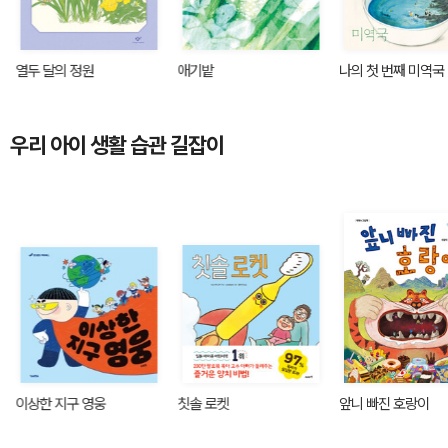
열두 달의 정원
애기밭
나의 첫 번째 미역국
우리 아이 생활 습관 길잡이
이상한 지구 영웅
칫솔 로켓
앞니 빠진 호랑이