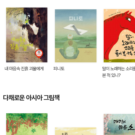
내 마음속 진흙 괴물에게
피니토
말이 노래하는 소리
본 적 있니?
다채로운 아시아 그림책