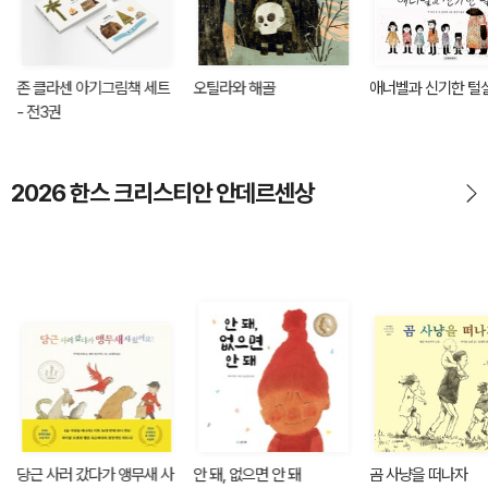
존 클라센 아기그림책 세트
오틸라와 해골
애너벨과 신기한 털
- 전3권
2026 한스 크리스티안 안데르센상
당근 사러 갔다가 앵무새 사
안 돼, 없으면 안 돼
곰 사냥을 떠나자