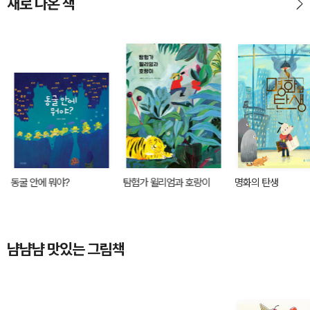
새로 나온 책
동굴 안에 뭐야?
탐험가 윌리엄과 호랑이
명화의 탄생
냠냠냠 맛있는 그림책