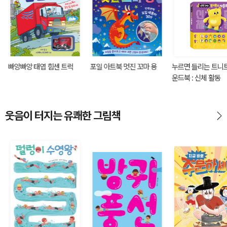
빠앙빠앙 태엽 힘센 트럭
포일 아트북 멋진 꼬마 용
누르면 들리는 트니
운드북 : 신체 활동
웃음이 터지는 유쾌한 그림책