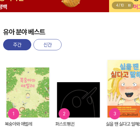
4
/
10
유아 분야 베스트
주간
신간
1
2
3
복숭아와 애벌레
퍼스트펭귄
싫을 땐 싫다고 말해