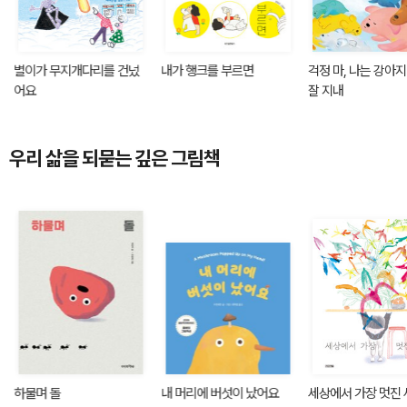
별이가 무지개다리를 건넜
내가 행크를 부르면
걱정 마, 나는 강아
어요
잘 지내
우리 삶을 되묻는 깊은 그림책
하물며 돌
내 머리에 버섯이 났어요
세상에서 가장 멋진 