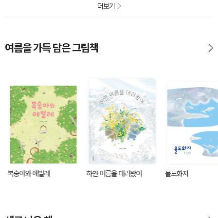
더보기
여름을 가득 담은 그림책
복숭아와 애벌레
하얀 여름을 데려왔어
물도화지