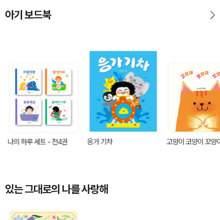
아기 보드북
나의 하루 세트 - 전4권
응가 기차
고양이 코양이 꼬양
있는 그대로의 나를 사랑해