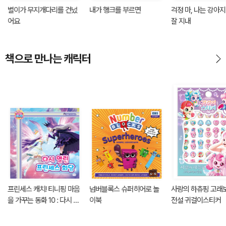
별이가 무지개다리를 건넜
내가 행크를 부르면
걱정 마, 나는 강아
어요
잘 지내
책으로 만나는 캐릭터
프린세스 캐치! 티니핑 마음
넘버블록스 슈퍼히어로 놀
사랑의 하츄핑 고래
을 가꾸는 동화 10 : 다시 열
이북
전설 귀걸이스티커
린 프린세스 회담