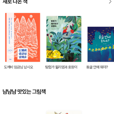
새로 나온 책
도깨비 임금님 납시오
탐험가 윌리엄과 호랑이
동굴 안에 뭐야?
냠냠냠 맛있는 그림책