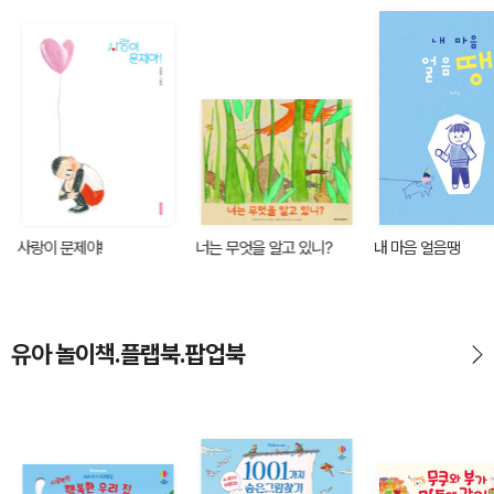
사랑이 문제야!
너는 무엇을 알고 있니?
내 마음 얼음땡
유아 놀이책.플랩북.팝업북