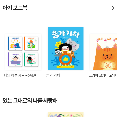
아기 보드북
나의 하루 세트 - 전4권
응가 기차
고양이 코양이 꼬양
있는 그대로의 나를 사랑해