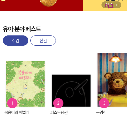
4
/
10
유아 분야 베스트
주간
신간
1
2
3
복숭아와 애벌레
퍼스트펭귄
구멍청