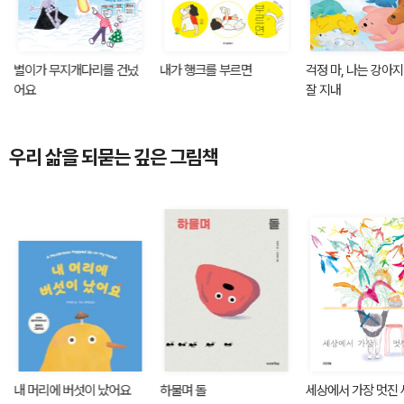
별이가 무지개다리를 건넜
내가 행크를 부르면
걱정 마, 나는 강아
어요
잘 지내
우리 삶을 되묻는 깊은 그림책
내 머리에 버섯이 났어요
하물며 돌
세상에서 가장 멋진 