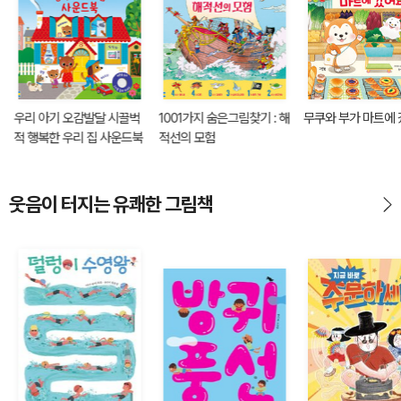
우리 아기 오감발달 시끌벅
1001가지 숨은그림찾기 : 해
무쿠와 부가 마트에
적 행복한 우리 집 사운드북
적선의 모험
웃음이 터지는 유쾌한 그림책