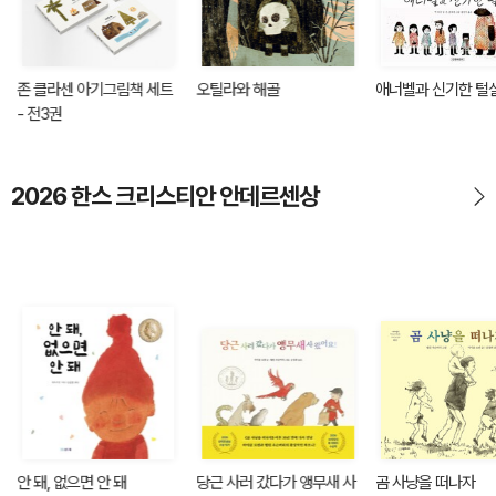
존 클라센 아기그림책 세트
오틸라와 해골
애너벨과 신기한 털
- 전3권
2026 한스 크리스티안 안데르센상
안 돼, 없으면 안 돼
당근 사러 갔다가 앵무새 사
곰 사냥을 떠나자