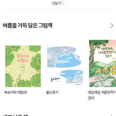
더보기
여름을 가득 담은 그림책
복숭아와 애벌레
물도화지
매일매일 여름방학이
겠어