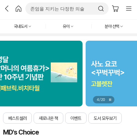
국내도서
유아
분야 선택
4
/
20
베스트셀러
새로나온 책
이벤트
도서 모두보기
MD's Choice