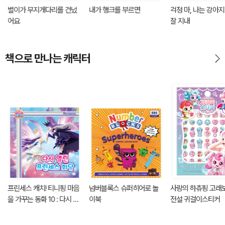
별이가 무지개다리를 건넜
내가 행크를 부르면
걱정 마, 나는 강아
어요
잘 지내
책으로 만나는 캐릭터
프린세스 캐치! 티니핑 마음
넘버블록스 슈퍼히어로 놀
사랑의 하츄핑 고래
을 가꾸는 동화 10 : 다시 열
이북
전설 귀걸이스티커
린 프린세스 회담