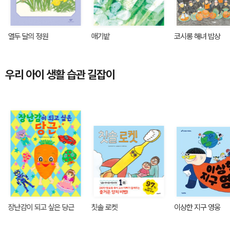
열두 달의 정원
애기밭
코시롱 해녀 밥상
우리 아이 생활 습관 길잡이
장난감이 되고 싶은 당근
칫솔 로켓
이상한 지구 영웅