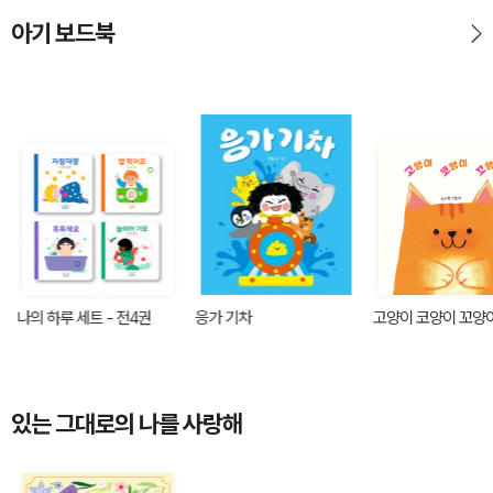
아기 보드북
나의 하루 세트 - 전4권
응가 기차
고양이 코양이 꼬양
있는 그대로의 나를 사랑해