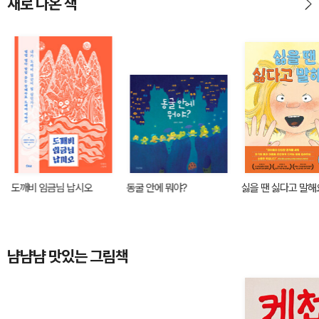
새로 나온 책
도깨비 임금님 납시오
동굴 안에 뭐야?
싫을 땐 싫다고 말해
냠냠냠 맛있는 그림책