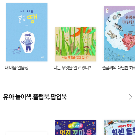
내 마음 얼음땡
너는 무엇을 알고 있니?
솔품씨의 대단한 하
유아 놀이책.플랩북.팝업북