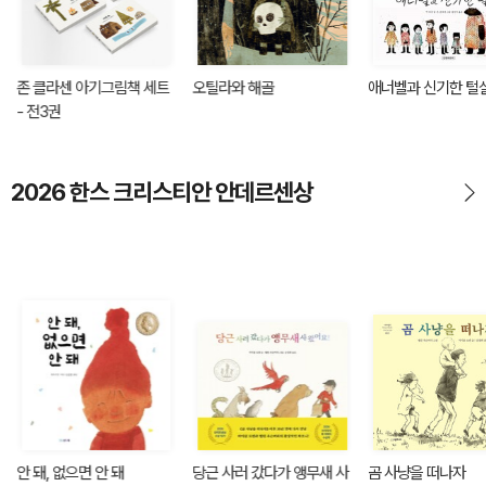
존 클라센 아기그림책 세트
오틸라와 해골
애너벨과 신기한 털
- 전3권
2026 한스 크리스티안 안데르센상
안 돼, 없으면 안 돼
당근 사러 갔다가 앵무새 사
곰 사냥을 떠나자