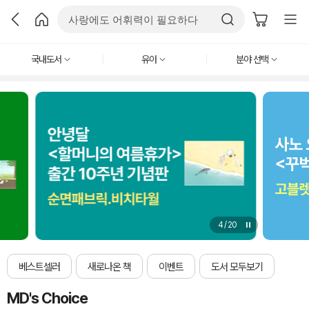
국내도서
유아
분야 선택
4
/
20
베스트셀러
새로나온 책
이벤트
도서 모두보기
MD's Choice