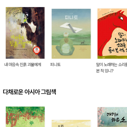
내 마음속 진흙 괴물에게
피니토
말이 노래하는 소리
본 적 있니?
다채로운 아시아 그림책