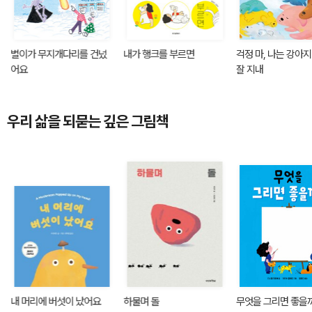
별이가 무지개다리를 건넜
내가 행크를 부르면
걱정 마, 나는 강아
어요
잘 지내
우리 삶을 되묻는 깊은 그림책
내 머리에 버섯이 났어요
하물며 돌
무엇을 그리면 좋을