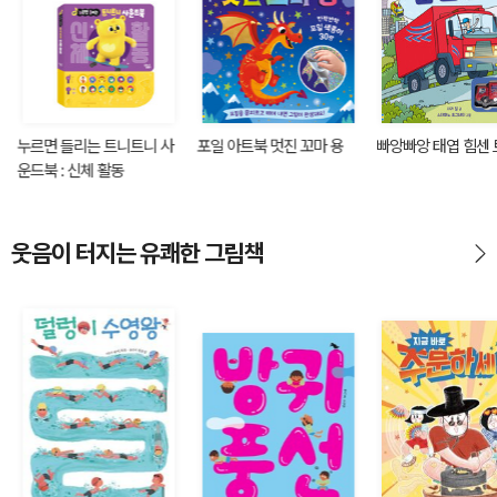
누르면 들리는 트니트니 사
포일 아트북 멋진 꼬마 용
빠앙빠앙 태엽 힘센
운드북 : 신체 활동
웃음이 터지는 유쾌한 그림책