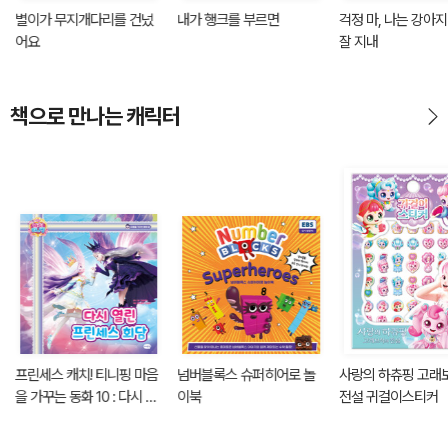
별이가 무지개다리를 건넜
내가 행크를 부르면
걱정 마, 나는 강아
어요
잘 지내
책으로 만나는 캐릭터
프린세스 캐치! 티니핑 마음
넘버블록스 슈퍼히어로 놀
사랑의 하츄핑 고래
을 가꾸는 동화 10 : 다시 열
이북
전설 귀걸이스티커
린 프린세스 회담