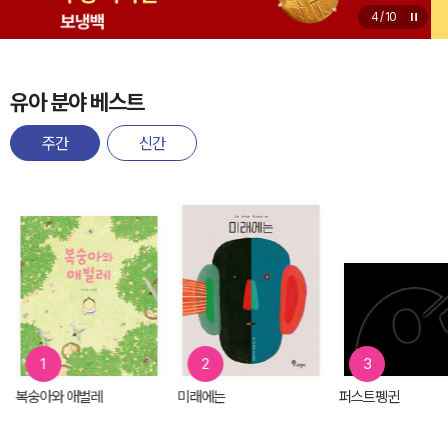
4
/
10
유아 분야 베스트
주간
신간
1
2
3
복숭아와 애벌레
미래에는
퍼스트펭귄