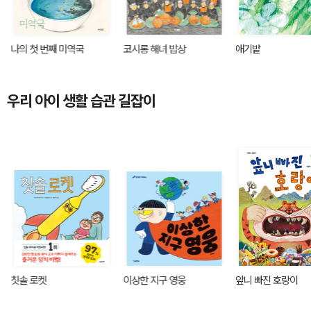
나의 첫 번째 미역국
코시롱 해녀 밥상
애기밭
우리 아이 생활 습관 길잡이
칫솔 로켓
이상한 지구 영웅
앞니 빠진 호랑이