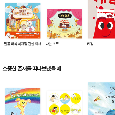
달콤 바삭 과자집 건설 회사
나는 초코!
케첩
소중한 존재를 떠나보냈을 때