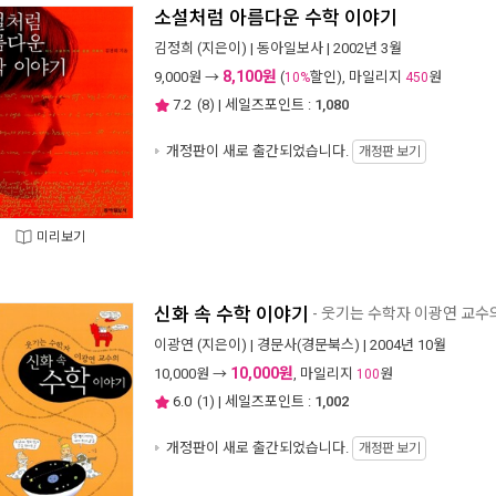
소설처럼 아름다운 수학 이야기
김정희
(지은이) |
동아일보사
| 2002년 3월
8,100원
9,000
원 →
(
할인), 마일리지
원
10%
450
7.2
(
8
) | 세일즈포인트 :
1,080
개정판이 새로 출간되었습니다.
개정판 보기
미리보기
신화 속 수학 이야기
- 웃기는 수학자 이광연 교수
이광연
(지은이) |
경문사(경문북스)
| 2004년 10월
10,000원
10,000
원 →
, 마일리지
원
100
6.0
(
1
) | 세일즈포인트 :
1,002
개정판이 새로 출간되었습니다.
개정판 보기