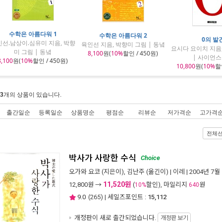
수학은 아름다워 1
수학은 아름다워 2
0의 발
선.남상이.심유미 지음, 박향
육인선 지음, 박향미 그림 | 동녘
요시다 요이치 지음
미 그림 | 동녘
8,100
원(
10%
할인 / 450원)
| 사이언
8,100
원(
10%
할인 / 450원)
10,800
원(
10%
할인
3
개의 상품이 있습니다.
출간일순
등록일순
상품명순
평점순
리뷰순
저가격순
고가격
전체
박사가 사랑한 수식
Choice
오가와 요코
(지은이),
김난주
(옮긴이) |
이레
| 2004년 7월
11,520원
12,800
원 →
(
할인), 마일리지
원
10%
640
9.0
(
265
) | 세일즈포인트 :
15,112
개정판이 새로 출간되었습니다.
개정판 보기