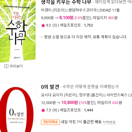
생각을 키우는 수학 나무
- 재미있게 읽다보면 어
박경미
(지은이) |
랜덤하우스코리아
| 2004년 11월
8,100원
9,000
원 →
(
할인), 마일리지
원
10%
450
9.2
(
5
) | 세일즈포인트 :
1,752
판권 소멸 등으로 더 이상 제작, 유통 계획이 없습니다.
미리보기
0의 발견
- 수학은 어떻게 문명을 지배했는가
요시다 요이치
(지은이),
정구영
(옮긴이) |
사이언스북스
| 
10,800원
12,000
원 →
(
할인), 마일리지
원
10%
600
7.3
(
9
) | 세일즈포인트 :
1,444
내일 아침 7시
출근전 배송
양탄자배송
지역변경