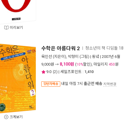
미리보기
수학은 아름다워 2
청소년의 책 디딤돌 18
ㅣ
육인선
(지은이),
박향미
(그림) |
동녘
| 2007년 6월
8,100원
9,000
원 →
(
할인), 마일리지
원
10%
450
9.0
(
2
) | 세일즈포인트 :
1,410
내일 아침 7시
출근전 배송
양탄자배송
지역변경
크게보기