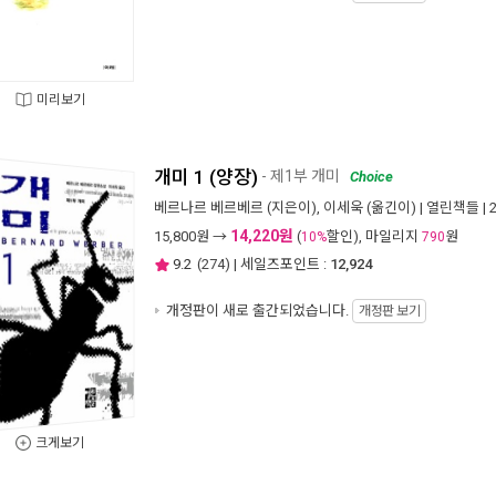
미리보기
개미 1 (양장)
- 제1부 개미
Choice
베르나르 베르베르
(지은이),
이세욱
(옮긴이) |
열린책들
| 
14,220원
15,800
원 →
(
할인), 마일리지
원
10%
790
9.2
(
274
) | 세일즈포인트 :
12,924
개정판이 새로 출간되었습니다.
개정판 보기
크게보기