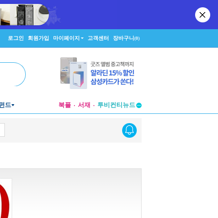
로그인
회원가입
마이페이지
고객센터
장바구니
(0)
투비컨티뉴드
펀드
북플
서재
창작플랫폼
투비컨티뉴드