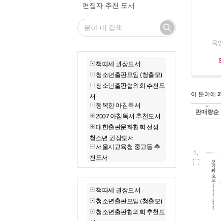
편집자 추천 도서
육인
책따세 권장도서
청소년출판모임 (청출모)
청소년출판협의회 추천도
이 분야에
2
서
행복한 아침독서
판매량순
2007 아침독서 추천도서
대한출판문화협회 선정
청소년 권장도서
서울시교육청 중고등 추
1.
천도서
책따세 권장도서
청소년출판모임 (청출모)
청소년출판협의회 추천도