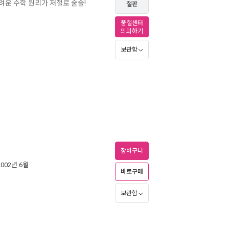
려운 수학 원리가 저절로 술술!
절판
품절센터
의뢰하기
보관함
장바구니
2002년 6월
바로구매
보관함