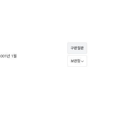
구판절판
2001년 1월
보관함