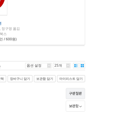
견
, 정구영 옮김
스북스
 / 600원)
옵션 설정
25개
순
선택
장바구니 담기
보관함 담기
마이리스트 담기
구판절판
보관함