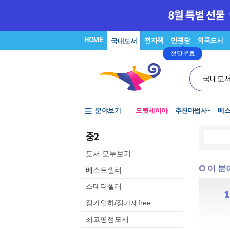
HOME
전자책
만권당
외국도서
국내도서
첫달무료
국내도
분야보기
오뒷세이아
추천마법사
베
중2
도서 모두보기
이 분
베스트셀러
스테디셀러
정가인하/정가제free
최고평점도서