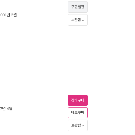
구판절판
2001년 2월
보관함
장바구니
07년 4월
바로구매
보관함