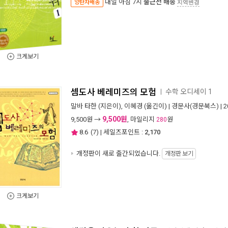
내일 아침 7시
출근전 배송
양탄자배송
지역변경
크게보기
셈도사 베레미즈의 모험
수학 오디세이 1
ㅣ
말바 타한
(지은이),
이혜경
(옮긴이) |
경문사(경문북스)
| 
9,500원
9,500
원 →
, 마일리지
원
280
8.6
(
7
) | 세일즈포인트 :
2,170
개정판이 새로 출간되었습니다.
개정판 보기
크게보기