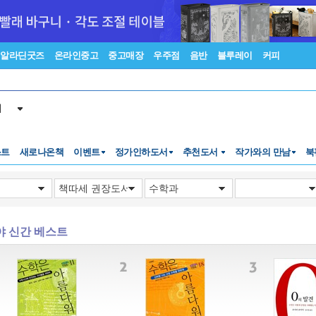
알라딘굿즈
온라인중고
중고매장
우주점
음반
블루레이
커피
서
스트
새로나온책
이벤트
정가인하도서
추천도서
작가와의 만남
북
야 신간 베스트