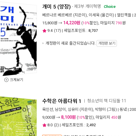
개미 5 (양장)
- 제3부 개미혁명
Choice
베르나르 베르베르
(지은이),
이세욱
(옮긴이) |
열린책들
| 
14,220원
15,800
원 →
(
할인), 마일리지
원
10%
790
9.4
(
17
) | 세일즈포인트 :
8,707
개정판이 새로 출간되었습니다.
개정판 보기
크게보기
수학은 아름다워 1
청소년의 책 디딤돌 11
ㅣ
육인선
,
남상이
,
심유미
(지은이),
박향미
(그림) |
동녘
| 20
8,100원
9,000
원 →
(
할인), 마일리지
원
10%
450
8.0
(
2
) | 세일즈포인트 :
2,492