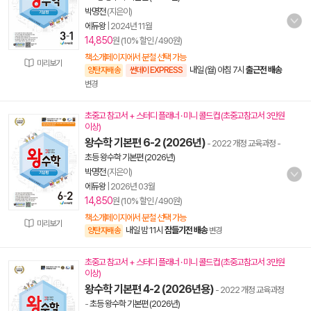
박명전
(지은이)
에듀왕
|
2024년 11월
14,850
원 (10% 할인 / 490원)
책소개페이지에서 분철 선택 가능
미리보기
내일 (월) 아침 7시
출근전 배송
양탄자배송
썬데이 EXPRESS
변경
초중고 참고서 + 스터디 플래너 · 미니 콜드컵 (초중고참고서 3만원
이상)
왕수학 기본편 6-2 (2026년)
- 2022 개정 교육과정
-
초등 왕수학 기본편 (2026년)
박명전
(지은이)
에듀왕
|
2026년 03월
14,850
원 (10% 할인 / 490원)
책소개페이지에서 분철 선택 가능
미리보기
내일 밤 11시
잠들기전 배송
양탄자배송
변경
초중고 참고서 + 스터디 플래너 · 미니 콜드컵 (초중고참고서 3만원
이상)
왕수학 기본편 4-2 (2026년용)
- 2022 개정 교육과정
-
초등 왕수학 기본편 (2026년)