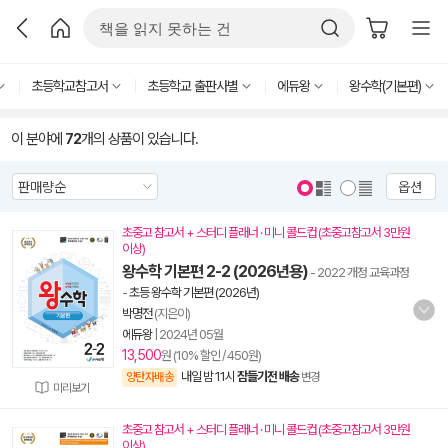
초등학교참고서
초등학교 출판사별
에듀왕
왕수학(기본편)
이 분야에
72
개의 상품이 있습니다.
옵션
초중고 참고서 + 스터디 플래너 · 미니 콜드컵 (초중고참고서 3만원
이상)
왕수학 기본편 2-2 (2026년용)
- 2022 개정 교육과정
-
초등 왕수학 기본편 (2026년)
박명전
(지은이)
에듀왕
|
2024년 05월
13,500
원 (10% 할인 / 450원)
내일 밤 11시
잠들기전 배송
양탄자배송
변경
미리보기
초중고 참고서 + 스터디 플래너 · 미니 콜드컵 (초중고참고서 3만원
이상)