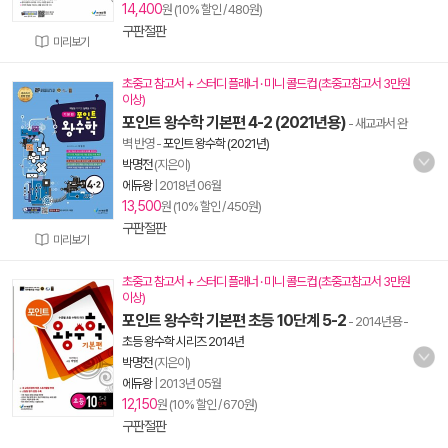
14,400
원 (10% 할인 / 480원)
구판절판
미리보기
초중고 참고서 + 스터디 플래너 · 미니 콜드컵 (초중고참고서 3만원
이상)
포인트 왕수학 기본편 4-2 (2021년용)
- 새교과서 완
벽 반영
-
포인트 왕수학 (2021년)
박명전
(지은이)
에듀왕
|
2018년 06월
13,500
원 (10% 할인 / 450원)
구판절판
미리보기
초중고 참고서 + 스터디 플래너 · 미니 콜드컵 (초중고참고서 3만원
이상)
포인트 왕수학 기본편 초등 10단계 5-2
- 2014년용
-
초등 왕수학 시리즈 2014년
박명전
(지은이)
에듀왕
|
2013년 05월
12,150
원 (10% 할인 / 670원)
구판절판