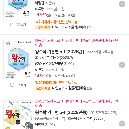
박명전
(지은이)
에듀왕
|
2025년 03월
14,850
원 (10% 할인 / 490원)
책소개페이지에서 분철 선택 가능
미리보기
내일 밤 11시
잠들기전 배송
양탄자배송
변경
초중고 참고서 + 스터디 플래너 · 미니 콜드컵 (초중고참고서 3만원
이상)
왕수학 기본편 5-1 (2026년)
- 2022 개정 교육과정
-
초등 왕수학 기본편 (2026년)
(주)에듀왕편집개발부
(지은이)
에듀왕
|
2025년 08월
14,850
원 (10% 할인 / 490원)
책소개페이지에서 분철 선택 가능
미리보기
내일 밤 11시
잠들기전 배송
양탄자배송
변경
초중고 참고서 + 스터디 플래너 · 미니 콜드컵 (초중고참고서 3만원
이상)
왕수학 기본편 5-1 (2025년용)
- 2015 개정 교육과정,
(구. 포인트 왕수학 기본)
-
초등 왕수학 기본편 (2025년)
박명전
(지은이)