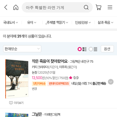
국내도서
유아
_주제별 책읽기
인성/감성
삶과 죽음
이 분야에
31
개의 상품이 있습니다.
옵션
작은 죽음이 찾아왔어요
-
그림책은 내 친구 75
키티 크라우더
(지은이),
이주희
(옮긴이)
논장
|
2025년 01월
13,500
9.9
원 (10% 할인 / 750원)
내일 (월) 아침 7시
출근전 배송
양탄자배송
썬데이 EXPRESS
변경
미리보기
그날은
-
미래엔그림책