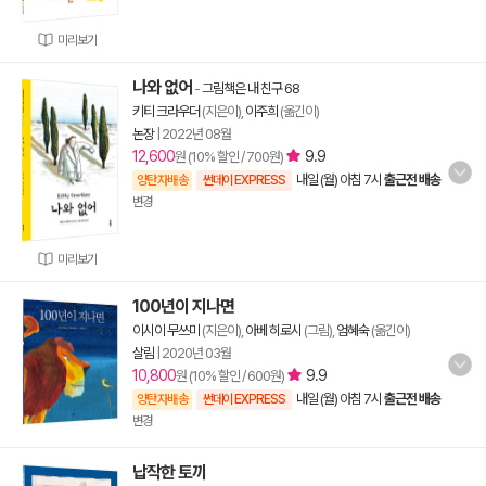
미리보기
나와 없어
-
그림책은 내 친구 68
키티 크라우더
(지은이),
이주희
(옮긴이)
논장
|
2022년 08월
12,600
9.9
원 (10% 할인 / 700원)
내일 (월) 아침 7시
출근전 배송
양탄자배송
썬데이 EXPRESS
변경
미리보기
100년이 지나면
이시이 무쓰미
(지은이),
아베 히로시
(그림),
엄혜숙
(옮긴이)
살림
|
2020년 03월
10,800
9.9
원 (10% 할인 / 600원)
내일 (월) 아침 7시
출근전 배송
양탄자배송
썬데이 EXPRESS
변경
납작한 토끼