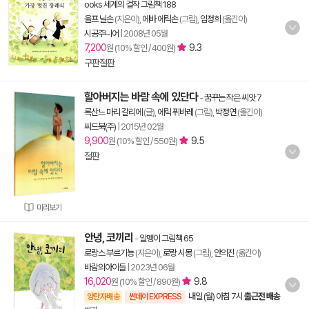
ooks 세계의 걸작 그림책 188
울프 닐손
(지은이),
에바 에릭손
(그림),
임정희
(옮긴이)
시공주니어
|
2008년 05월
7,200
9.3
원 (10% 할인 / 400원)
구판절판
할아버지는 바람 속에 있단다
-
꿈꾸는 작은 씨앗 7
록산느 마리 갈리에
(글),
에릭 퓌바레
(그림),
박정연
(옮긴이)
씨드북(주)
|
2015년 02월
9,900
9.5
원 (10% 할인 / 550원)
절판
미리보기
안녕, 코끼리
-
알맹이 그림책 65
로랑스 부르기뇽
(지은이),
로랑 시몽
(그림),
안의진
(옮긴이)
바람의아이들
|
2023년 06월
16,020
9.8
원 (10% 할인 / 890원)
내일 (월) 아침 7시
출근전 배송
양탄자배송
썬데이 EXPRESS