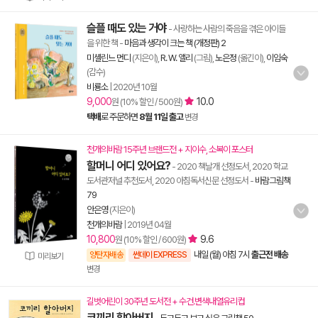
슬플 때도 있는 거야
- 사랑하는 사람의 죽음을 겪은 아이들
을 위한 책
-
마음과 생각이 크는 책 (개정판) 2
미셸린느 먼디
(지은이),
R. W. 앨리
(그림),
노은정
(옮긴이),
이임숙
(감수)
비룡소
|
2020년 10월
9,000
10.0
원 (10% 할인 / 500원)
택배
로 주문하면
8월 11일 출고
변경
천개의바람 15주년 브랜드전 + 지이수, 소복이 포스터
할머니 어디 있어요?
- 2020 책날개 선정도서, 2020 학교
도서관저널 추천도서, 2020 아침독서신문 선정도서
-
바람그림책
79
안은영
(지은이)
천개의바람
|
2019년 04월
10,800
9.6
원 (10% 할인 / 600원)
내일 (월) 아침 7시
출근전 배송
양탄자배송
썬데이 EXPRESS
미리보기
변경
길벗어린이 30주년 도서전 + 수건.변색내열유리컵
코끼리 할아버지