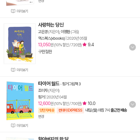
변경
미리보기
사랑하는 당신
고은경
(지은이),
이명환
(그림)
엑스북스(xbooks)
|
2020년 05월
13,050
9.4
원 (10% 할인 / 720원)
구판절판
미리보기
타이어 월드
-
핑거그림책 3
조미자
(지은이)
핑거
|
2020년 04월
12,600
10.0
원 (10% 할인 / 700원)
내일 (월) 아침 7시
출근전 배송
양탄자배송
썬데이 EXPRESS
변경
미리보기
할아버지의 한 달