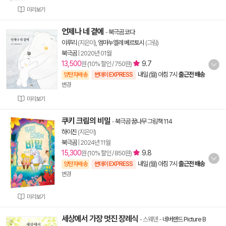
미리보기
언제나 네 곁에
-
북극곰 코다
이루리
(지은이),
엠마누엘레 베르토시
(그림)
북극곰
|
2020년 01월
13,500
9.7
원 (10% 할인 / 750원)
내일 (월) 아침 7시
출근전 배송
양탄자배송
썬데이 EXPRESS
변경
미리보기
쿠키 크림의 비밀
-
북극곰 꿈나무 그림책 114
하이진
(지은이)
북극곰
|
2024년 11월
15,300
9.8
원 (10% 할인 / 850원)
내일 (월) 아침 7시
출근전 배송
양탄자배송
썬데이 EXPRESS
변경
미리보기
세상에서 가장 멋진 장례식
- 스웨덴
-
네버랜드 Picture B