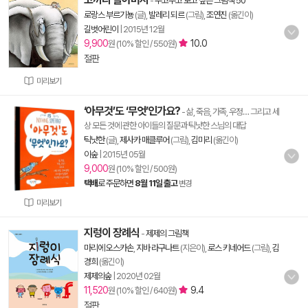
-
두고두고 보고 싶은 그림책 50
로랑스 부르기뇽
(글),
발레리 되르
(그림),
조연진
(옮긴이)
길벗어린이
|
2015년 12월
9,900
10.0
원 (10% 할인 / 550원)
절판
미리보기
‘아무것’도 ‘무엇’인가요?
- 삶, 죽음, 가족, 우정… 그리고 세
상 모든 것에 관한 아이들의 질문과 틱낫한 스님의 대답
틱낫한
(글),
제사카 매클루어
(그림),
김미리
(옮긴이)
이숲
|
2015년 05월
9,000
원 (10% 할인 / 500원)
택배
로 주문하면
8월 11일 출고
변경
미리보기
지렁이 장례식
-
제제의 그림책
마리에 오스카손
,
지바 라구나트
(지은이),
로스 키네어드
(그림),
김
경희
(옮긴이)
제제의숲
|
2020년 02월
11,520
9.4
원 (10% 할인 / 640원)
절판