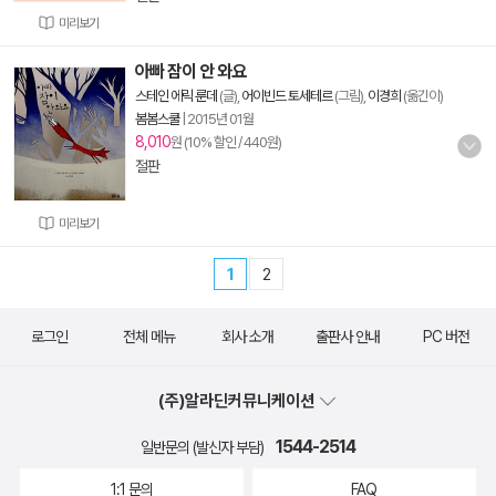
미리보기
아빠 잠이 안 와요
스테인 에릭 룬데
(글),
어이빈드 토세테르
(그림),
이경희
(옮긴이)
봄봄스쿨
|
2015년 01월
8,010
원 (10% 할인 / 440원)
절판
미리보기
1
2
로그인
전체 메뉴
회사 소개
출판사 안내
PC 버전
(주)알라딘커뮤니케이션
1544-2514
일반문의 (발신자 부담)
1:1 문의
FAQ