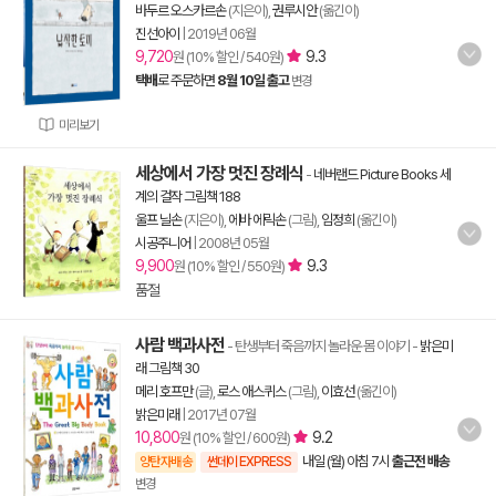
바두르 오스카르손
(지은이),
권루시안
(옮긴이)
진선아이
|
2019년 06월
9,720
9.3
원 (10% 할인 / 540원)
택배
로 주문하면
8월 10일 출고
변경
미리보기
세상에서 가장 멋진 장례식
-
네버랜드 Picture Books 세
계의 걸작 그림책 188
울프 닐손
(지은이),
에바 에릭손
(그림),
임정희
(옮긴이)
시공주니어
|
2008년 05월
9,900
9.3
원 (10% 할인 / 550원)
품절
사람 백과사전
- 탄생부터 죽음까지 놀라운 몸 이야기
-
밝은미
래 그림책 30
메리 호프만
(글),
로스 애스퀴스
(그림),
이효선
(옮긴이)
밝은미래
|
2017년 07월
10,800
9.2
원 (10% 할인 / 600원)
내일 (월) 아침 7시
출근전 배송
양탄자배송
썬데이 EXPRESS
변경