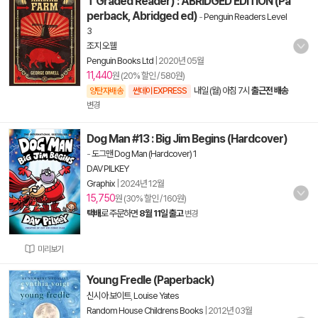
T Graded Reader) : ABRIDGED EDITION (Pa
perback, Abridged ed)
-
Penguin Readers Level
3
조지 오웰
Penguin Books Ltd
|
2020년 05월
11,440
원 (20% 할인 / 580원)
내일 (월) 아침 7시
출근전 배송
양탄자배송
썬데이 EXPRESS
변경
Dog Man #13 : Big Jim Begins (Hardcover)
-
도그맨 Dog Man (Hardcover) 1
DAV PILKEY
Graphix
|
2024년 12월
15,750
원 (30% 할인 / 160원)
택배
로 주문하면
8월 11일 출고
변경
미리보기
Young Fredle (Paperback)
신시아 보이트
,
Louise Yates
Random House Childrens Books
|
2012년 03월