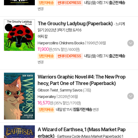
내일 (월) 아침 7시
출근전 배송
양탄자배송
썬데이 EXPRESS
변경
The Grouchy Ladybug (Paperback)
-
느리게
읽기 2022년 3학기 선정 도서 6
에릭 칼
Harpercollins Childrens Books
|
1996년 08월
11,900
원 (15% 할인 / 600원)
내일 (월) 아침 7시
출근전 배송
양탄자배송
썬데이 EXPRESS
변경
Warriors Graphic Novel #4: The New Prop
hecy, Part One of Three (Paperback)
Gibson Twist
,
Sammy Savos
(그림)
Harperalley
|
2026년 06월
16,570
원 (35% 할인 / 170원)
내일 밤 11시
잠들기전 배송
양탄자배송
변경
A Wizard of Earthsea, 1 (Mass Market Pap
erback)
-
Earthsea Cycle (Mass Market Paperback) 1