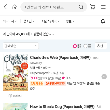
외국도서
청소년
소설/시/희곡
동물
이 분야에
42,188
개의 상품이 있습니다.
옵션
1
Charlotte's Web (Paperback, 미국판)
- 1953
Newbery
엘윈 브룩스 화이트
HarperTrophy
|
1974년 05월
7,000
9.4
원 (51% 할인 / 70원)
내일 (월) 아침 7시
출근전 배송
양탄자배송
썬데이 EXPRESS
변경
미리보기
How to Steal a Dog (Paperback, 미국판)
- 『개