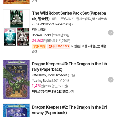
변경
The Wild Robot Series Pack Set (Paperba
ck, 영국판)
- 와일드 로봇 시리즈 3권 세트 (랩핑, 박스 미포함)
-
The Wild Robot (Paperback) 7
피터 브라운
Bonnier Books
|
2024년 10월
34,680
원 (15% 할인 / 1,740원)
내일 (월) 아침 7시
출근전 배송
양탄자배송
썬데이 EXPRESS
변경
Dragon Keepers #3: The Dragon in the Lib
rary (Paperback)
Kate Klimo
,
John Shroades
(그림)
Yearling Books
|
2011년 04월
11,420
원 (20% 할인 / 580원)
택배
로 주문하면
8월 21일 출고
변경
Dragon Keepers #2: The Dragon in the Dri
veway (Paperback)