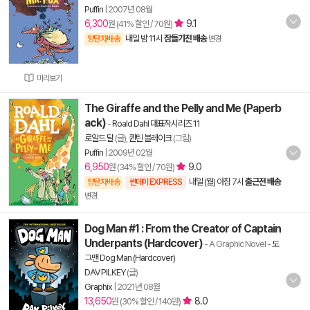
Puffin
|
2007년 08월
6,300
9.1
원 (41% 할인 / 70원)
내일 밤 11시
잠들기전 배송
양탄자배송
변경
미리보기
The Giraffe and the Pelly and Me (Paperb
ack)
-
Roald Dahl 대표작시리즈 11
로알드 달
(글),
퀸틴 블레이크
(그림)
Puffin
|
2009년 02월
6,950
9.0
원 (34% 할인 / 70원)
내일 (월) 아침 7시
출근전 배송
양탄자배송
썬데이 EXPRESS
변경
Dog Man #1 : From the Creator of Captain
Underpants (Hardcover)
- A Graphic Novel
-
도
그맨 Dog Man (Hardcover)
DAV PILKEY
(글)
Graphix
|
2021년 08월
13,650
8.0
원 (30% 할인 / 140원)