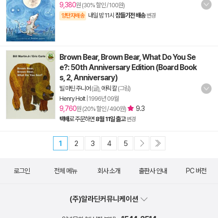
9,380
원 (30% 할인 / 100원)
내일 밤 11시
잠들기전 배송
양탄자배송
변경
Brown Bear, Brown Bear, What Do You Se
e?: 50th Anniversary Edition (Board Book
s, 2, Anniversary)
빌 마틴 주니어
(글),
에릭 칼
(그림)
Henry Holt
|
1996년 09월
9,760
9.3
원 (20% 할인 / 490원)
택배
로 주문하면
8월 11일 출고
변경
1
2
3
4
5
로그인
전체 메뉴
회사 소개
출판사 안내
PC 버전
(주)알라딘커뮤니케이션