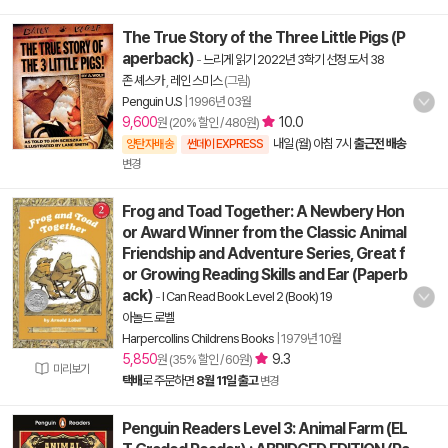
The True Story of the Three Little Pigs (P
aperback)
-
느리게 읽기 2022년 3학기 선정 도서 38
존 셰스카
,
레인 스미스
(그림)
Penguin U.S
|
1996년 03월
9,600
10.0
원 (20% 할인 / 480원)
내일 (월) 아침 7시
출근전 배송
양탄자배송
썬데이 EXPRESS
변경
Frog and Toad Together: A Newbery Hon
or Award Winner from the Classic Animal
Friendship and Adventure Series, Great f
or Growing Reading Skills and Ear (Paperb
ack)
-
I Can Read Book Level 2 (Book) 19
아놀드 로벨
Harpercollins Childrens Books
|
1979년 10월
5,850
9.3
원 (35% 할인 / 60원)
미리보기
택배
로 주문하면
8월 11일 출고
변경
Penguin Readers Level 3: Animal Farm (EL