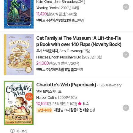
Kate Klimo
,
John Shroades
(그림)
Yearling Books
|
2010년 04월
11,420
원 (20% 할인 / 580원)
택배
로 주문하면
8월 21일 출고
변경
Cat Family at The Museum : A Lift-the-Fla
p Book with over 140 Flaps (Novelty Book)
루시 브라운리지
,
Seo, Eunyoung
(그림)
Frances Lincoln Publishers Ltd
|
2023년 10월
24,000
원 (20% 할인 / 720원)
택배
로 주문하면
8월 11일 출고
변경
Charlotte's Web (Paperback)
- 1953 Newbery
엘윈 브룩스 화이트
Harper Collins
|
2001년 10월
10,920
9.4
원 (35% 할인 / 110원)
내일 밤 11시
잠들기전 배송
양탄자배송
변경
미리보기