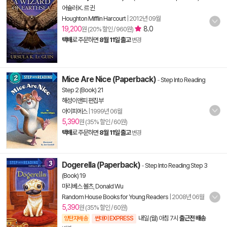
어슐러 K. 르 귄
Houghton Mifflin Harcourt
|
2012년 09월
19,200
8.0
원 (20% 할인 / 960원)
택배
로 주문하면
8월 11일 출고
변경
Mice Are Nice (Paperback)
-
Step Into Reading
Step 2 (Book) 21
해성이앤피 편집부
아이피에스
|
1999년 06월
5,390
원 (35% 할인 / 60원)
택배
로 주문하면
8월 11일 출고
변경
Dogerella (Paperback)
-
Step Into Reading Step 3
(Book) 19
마리베스 볼츠
,
Donald Wu
Random House Books for Young Readers
|
2008년 06월
5,390
원 (35% 할인 / 60원)
내일 (월) 아침 7시
출근전 배송
양탄자배송
썬데이 EXPRESS