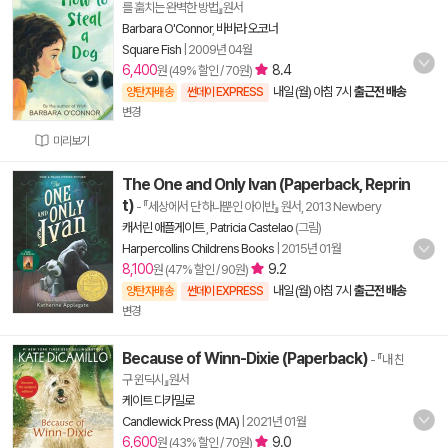
를 훔치는 완벽한 방법』원서
Barbara O'Connor
,
바바라 오코너
Square Fish
|
2009년 04월
6,400
8.4
원 (49% 할인 / 70원)
내일 (월) 아침 7시
출근전 배송
양탄자배송
썬데이 EXPRESS
변경
미리보기
The One and Only Ivan (Paperback, Reprin
t)
- 『세상에서 단 하나뿐인 아이반』 원서, 2013 Newbery
캐서린 애플게이트
,
Patricia Castelao
(그림)
Harpercollins Childrens Books
|
2015년 01월
8,100
9.2
원 (47% 할인 / 90원)
내일 (월) 아침 7시
출근전 배송
양탄자배송
썬데이 EXPRESS
변경
Because of Winn-Dixie (Paperback)
- 『내 친
구 윈딕시』원서
케이트 디카밀로
Candlewick Press (MA)
|
2021년 01월
6,600
9.0
원 (43% 할인 / 70원)