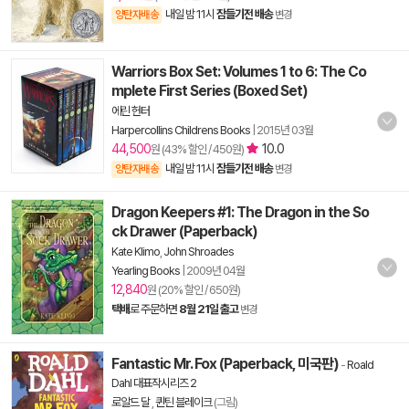
내일 밤 11시
잠들기전 배송
양탄자배송
변경
Warriors Box Set: Volumes 1 to 6: The Co
mplete First Series (Boxed Set)
에린 헌터
Harpercollins Childrens Books
|
2015년 03월
44,500
10.0
원 (43% 할인 / 450원)
내일 밤 11시
잠들기전 배송
양탄자배송
변경
Dragon Keepers #1: The Dragon in the So
ck Drawer (Paperback)
Kate Klimo
,
John Shroades
Yearling Books
|
2009년 04월
12,840
원 (20% 할인 / 650원)
택배
로 주문하면
8월 21일 출고
변경
Fantastic Mr. Fox (Paperback, 미국판)
-
Roald
Dahl 대표작시리즈 2
로알드 달
,
퀸틴 블레이크
(그림)