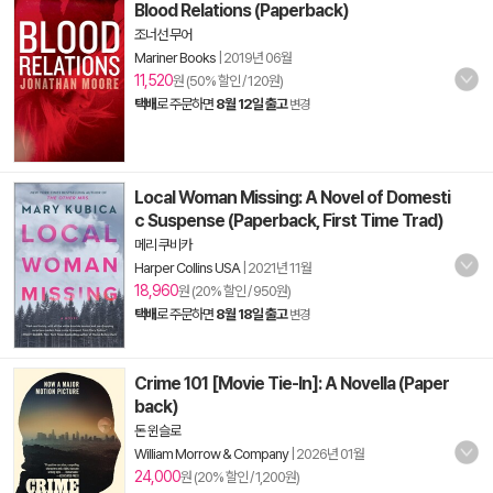
Blood Relations (Paperback)
조너선 무어
Mariner Books
|
2019년 06월
11,520
원 (50% 할인 / 120원)
택배
로 주문하면
8월 12일 출고
변경
Local Woman Missing: A Novel of Domesti
c Suspense (Paperback, First Time Trad)
메리 쿠비카
Harper Collins USA
|
2021년 11월
18,960
원 (20% 할인 / 950원)
택배
로 주문하면
8월 18일 출고
변경
Crime 101 [Movie Tie-In]: A Novella (Paper
back)
돈 윈슬로
William Morrow & Company
|
2026년 01월
24,000
원 (20% 할인 / 1,200원)