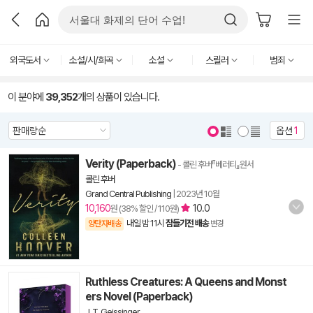
외국도서
소설/시/희곡
소설
스릴러
범죄
이 분야에
39,352
개의 상품이 있습니다.
옵션
1
Verity (Paperback)
- 콜린 후버『베러티』원서
콜린 후버
Grand Central Publishing
|
2023년 10월
10,160
10.0
원 (38% 할인 / 110원)
내일 밤 11시
잠들기전 배송
양탄자배송
변경
Ruthless Creatures: A Queens and Monst
ers Novel (Paperback)
J. T. Geissinger