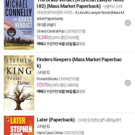
l #2) (Mass Market Paperback)
- 넷플릭스 드라
마 링컨 로이어 원작 시리즈
-
A Lincoln Lawyer Novel (Mass M
arket Paperback)
마이클 코넬리
Grand Central Pub
|
2016년 07월
12,240
원 (20% 할인 / 620원)
택배
로 주문하면
8월 12일 출고
변경
Finders Keepers (Mass Market Paperbac
k)
스티븐 킹
Pocket Books
|
2016년 03월
17,570
원 (18% 할인 / 880원)
택배
로 주문하면
8월 18일 출고
변경
Later (Paperback)
- 스티븐 킹 장편소설『나중에』원서
스티븐 킹
Hard Case Crime
|
2021년 03월