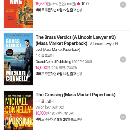
15,530
10.0
원 (35% 할인 / 160원)
택배
로 주문하면
8월 12일 출고
변경
The Brass Verdict (A Lincoln Lawyer #2)
(Mass Market Paperback)
-
A Lincoln Lawyer N
ovel (Mass Market Paperback)
마이클 코널리
Grand Central Publishing
|
2022년 06월
14,000
원 (20% 할인 / 700원)
택배
로 주문하면
8월 12일 출고
변경
The Crossing (Mass Market Paperback)
마이클 코넬리
Vision
|
2016년 10월
16,100
원 (18% 할인 / 810원)
택배
로 주문하면
8월 25일 출고
변경