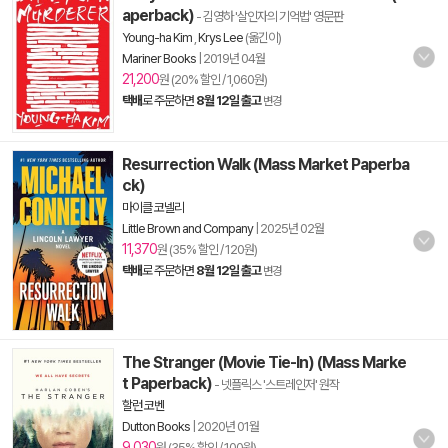
aperback)
- 김영하 '살인자의 기억법' 영문판
Young-ha Kim
,
Krys Lee
(옮긴이)
Mariner Books
|
2019년 04월
21,200
원 (20% 할인 / 1,060원)
택배
로 주문하면
8월 12일 출고
변경
Resurrection Walk (Mass Market Paperba
ck)
마이클 코넬리
Little Brown and Company
|
2025년 02월
11,370
원 (35% 할인 / 120원)
택배
로 주문하면
8월 12일 출고
변경
The Stranger (Movie Tie-In) (Mass Marke
t Paperback)
- 넷플릭스 '스트레인저' 원작
할런 코벤
Dutton Books
|
2020년 01월
9,030
원 (35% 할인 / 100원)