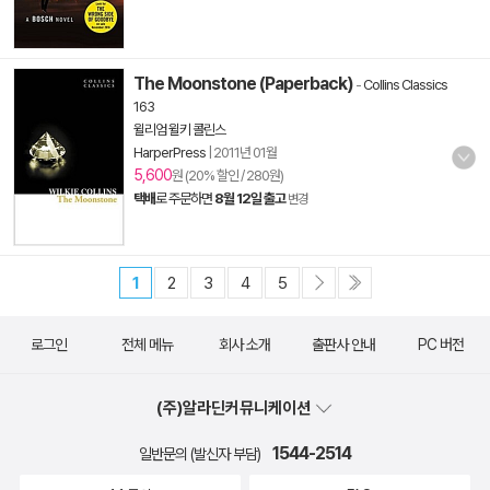
The Moonstone (Paperback)
-
Collins Classics
163
윌리엄 윌키 콜린스
HarperPress
|
2011년 01월
5,600
원 (20% 할인 / 280원)
택배
로 주문하면
8월 12일 출고
변경
1
2
3
4
5
로그인
전체 메뉴
회사 소개
출판사 안내
PC 버전
(주)알라딘커뮤니케이션
1544-2514
일반문의 (발신자 부담)