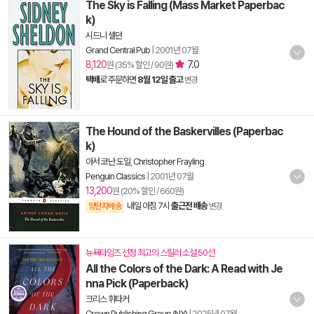
The Sky is Falling (Mass Market Paperbac
k)
시드니 셀던
Grand Central Pub
|
2001년 07월
8,120
7.0
원 (35% 할인 / 90원)
택배
로 주문하면
8월 12일 출고
변경
The Hound of the Baskervilles (Paperbac
k)
아서 코난 도일
,
Christopher Frayling
Penguin Classics
|
2001년 07월
13,200
원 (20% 할인 / 660원)
내일 아침 7시
출근전 배송
양탄자배송
변경
뉴욕타임즈 선정 최고의 스릴러 소설 50선
All the Colors of the Dark: A Read with Je
nna Pick (Paperback)
크리스 휘타커
Crown Publishing Group (NY)
|
2025년 07월