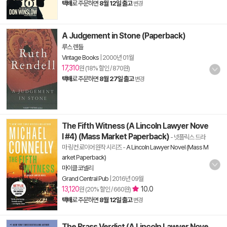
택배
로 주문하면
8월 12일 출고
변경
A Judgement in Stone (Paperback)
루스 렌들
Vintage Books
|
2000년 01월
17,310
원 (18% 할인 / 870원)
택배
로 주문하면
8월 27일 출고
변경
The Fifth Witness (A Lincoln Lawyer Nove
l #4) (Mass Market Paperback)
- 넷플릭스 드라
마 링컨 로이어 원작 시리즈
-
A Lincoln Lawyer Novel (Mass M
arket Paperback)
마이클 코넬리
Grand Central Pub
|
2016년 09월
13,120
10.0
원 (20% 할인 / 660원)
택배
로 주문하면
8월 12일 출고
변경
The Brass Verdict (A Lincoln Lawyer Nove