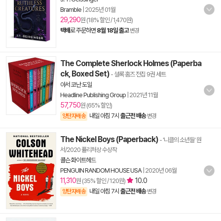
Bramble
|
2025년 01월
29,290
원 (18% 할인 / 1,470원)
택배
로 주문하면
8월 18일 출고
변경
The Complete Sherlock Holmes (Paperba
ck, Boxed Set)
- 셜록 홈즈 전집 9권 세트
아서 코난 도일
Headline Publishing Group
|
2021년 11월
57,750
원 (65% 할인)
내일 아침 7시
출근전 배송
양탄자배송
변경
The Nickel Boys (Paperback)
- '니클의 소년들' 원
서/2020 퓰리처상 수상작
콜슨 화이트헤드
PENGUIN RANDOM HOUSE USA
|
2020년 06월
11,310
10.0
원 (35% 할인 / 120원)
내일 아침 7시
출근전 배송
양탄자배송
변경