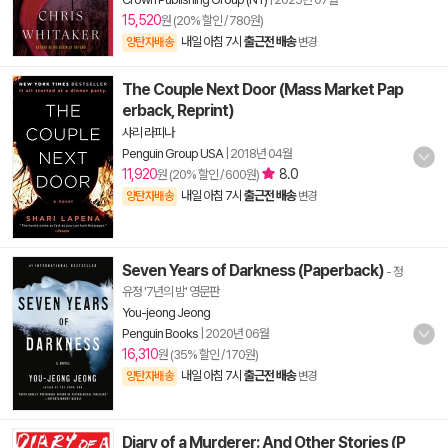
15,520
원 (20% 할인 / 780원)
내일 아침 7시
출근전 배송
양탄자배송
변경
The Couple Next Door (Mass Market Pap
erback, Reprint)
샤리 라피나
Penguin Group USA
|
2018년 04월
11,920
8.0
원 (20% 할인 / 600원)
내일 아침 7시
출근전 배송
양탄자배송
변경
Seven Years of Darkness (Paperback)
- 정
유정 '7년의 밤' 영문판
You-jeong Jeong
Penguin Books
|
2020년 06월
16,310
원 (35% 할인 / 170원)
내일 아침 7시
출근전 배송
양탄자배송
변경
Diary of a Murderer: And Other Stories (P