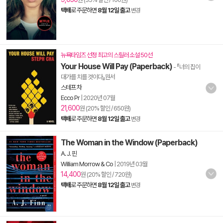
택배
로 주문하면
8월 12일 출고
변경
뉴욕타임즈 선정 최고의 스릴러 소설 50선
Your House Will Pay (Paperback)
- 『너의 집이
대가를 치를 것이다』원서
스테프 차
Ecco Pr
|
2020년 07월
21,600
원 (20% 할인 / 650원)
택배
로 주문하면
8월 12일 출고
변경
The Woman in the Window (Paperback)
A. J. 핀
William Morrow & Co
|
2019년 03월
14,400
원 (20% 할인 / 720원)
택배
로 주문하면
8월 12일 출고
변경