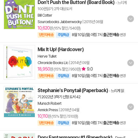
Don't Push the Button! (Board Book)
- 느리게
100권읽기: 2차 대상도서
Bill Cotter
Sourcebooks Jabberwocky
|
2015년 06월
10,620
원 (15% 할인 / 540원)
8월 10일 (월) 아침 7시
출근전 배송
양탄자배송
주말특급
변경
Mix It Up! (Hardcover)
Herve Tullet
Chronicle Books Llc
|
2014년 09월
18,950
9.0
원 (15% 할인 / 950원)
8월 10일 (월) 아침 7시
출근전 배송
양탄자배송
주말특급
변경
Stephanie's Ponytail (Paperback)
-
느리게 읽
기 2022년 3학기 선정 도서 42
Munsch Robert
Annick Press
|
2018년 04월
10,110
원 (15% 할인 / 510원)
8월 10일 (월) 아침 7시
출근전 배송
양탄자배송
주말특급
변경
Dory Fantasmagory #1 (Paperback)
-
Dory F