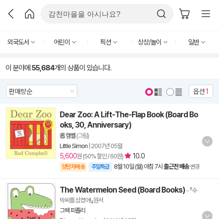
외국도서
어린이
픽션
상상/놀이
일반
이 분야에
55,684
개의 상품이 있습니다.
옵션
1
Dear Zoo: A Lift-The-Flap Book (Board Bo
oks, 30, Anniversary)
롭 캠벨
(그림)
Little Simon
|
2007년 05월
5,600
10.0
원 (50% 할인 / 60원)
8월 10일 (월) 아침 7시
출근전 배송
양탄자배송
주말특급
변경
The Watermelon Seed (Board Books)
- 『수
박씨를 삼켰어!』원서
그렉 피졸리