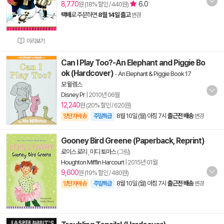
8,770
6.0
원 (18% 할인 / 440원)
택배
로 주문하면
8월 14일 출고
변경
미리보기
Can I Play Too?-An Elephant and Piggie Bo
ok (Hardcover)
-
An Elephant & Piggie Book 17
모 윌렘스
Disney Pr
|
2010년 06월
12,240
원 (20% 할인 / 620원)
8월 10일 (월) 아침 7시
출근전 배송
양탄자배송
주말특급
변경
Gooney Bird Greene (Paperback, Reprint)
로이스 로리
,
미디 토마스
(그림)
Houghton Mifflin Harcourt
|
2015년 01월
9,600
원 (19% 할인 / 480원)
8월 10일 (월) 아침 7시
출근전 배송
양탄자배송
주말특급
변경