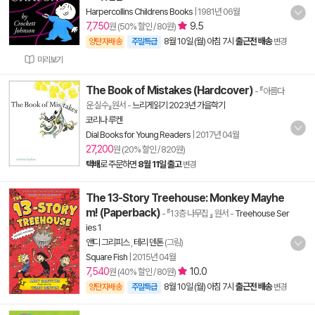
Harpercollins Childrens Books
|
1981년 06월
7,750
9.5
원 (50% 할인 / 80원)
8월 10일 (월) 아침 7시
출근전 배송
양탄자배송
주말특급
변경
미리보기
The Book of Mistakes (Hardcover)
- 『아름다
운 실수』원서
-
느리게읽기 2023년 가을학기
코리나 루켄
Dial Books for Young Readers
|
2017년 04월
27,200
원 (20% 할인 / 820원)
택배
로 주문하면
8월 11일 출고
변경
The 13-Story Treehouse: Monkey Mayhe
m! (Paperback)
- 『13층 나무집 』 원서
-
Treehouse Ser
ies 1
앤디 그리피스
,
테리 덴톤
(그림)
Square Fish
|
2015년 04월
7,540
10.0
원 (40% 할인 / 80원)
8월 10일 (월) 아침 7시
출근전 배송
양탄자배송
주말특급
변경