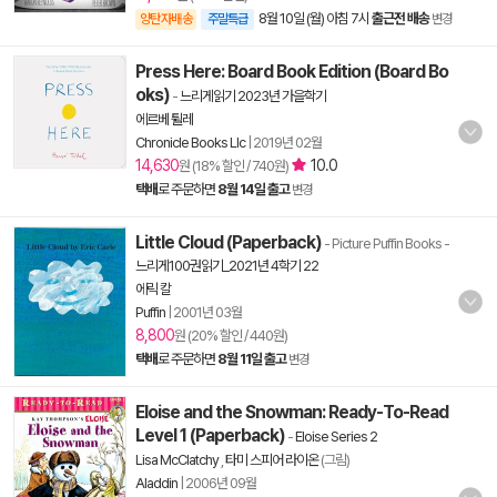
8월 10일 (월) 아침 7시
출근전 배송
양탄자배송
주말특급
변경
Press Here: Board Book Edition (Board Bo
oks)
-
느리게읽기 2023년 가을학기
에르베 튈레
Chronicle Books Llc
|
2019년 02월
14,630
10.0
원 (18% 할인 / 740원)
택배
로 주문하면
8월 14일 출고
변경
Little Cloud (Paperback)
- Picture Puffin Books
-
느리게100권읽기_2021년 4학기 22
에릭 칼
Puffin
|
2001년 03월
8,800
원 (20% 할인 / 440원)
택배
로 주문하면
8월 11일 출고
변경
Eloise and the Snowman: Ready-To-Read
Level 1 (Paperback)
-
Eloise Series 2
Lisa McClatchy
,
타미 스피어 라이온
(그림)
Aladdin
|
2006년 09월