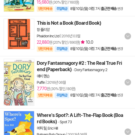
15,680
원 (30% 할인 / 160원)
8월 10일 (월) 아침 7시
출근전 배송
양탄자배송
주말특급
변경
This is Not a Book (Board Book)
장 줄리앙
Phaidon Inc Ltd
|
2016년 03월
22,880
10.0
원 (20% 할인 / 690원)
8월 10일 (월) 아침 7시
출근전 배송
양탄자배송
주말특급
변경
Dory Fantasmagory #2 : The Real True Fri
end (Paperback)
-
Dory Fantasmagory 2
애비 핸슨
Puffin
|
2016년 06월
7,770
원 (30% 할인 / 80원)
8월 10일 (월) 아침 7시
출근전 배송
양탄자배송
주말특급
변경
Where's Spot?: A Lift-The-Flap Book (Boa
rd Books)
-
Spot 73
에릭 힐
,
Eric Hill
Putnam Pub Group
|
2003년 06월