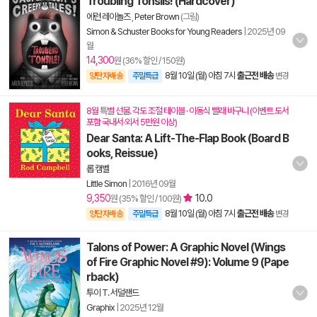
Troubling Tonsils! (Hardcover)
에런 레이놀즈
,
Peter Brown
(그림)
Simon & Schuster Books for Young Readers
|
2025년 09
월
14,300
원 (36% 할인 / 150원)
8월 10일 (월) 아침 7시
출근전 배송
양탄자배송
주말특급
변경
8월 특별 선물. 각도 조절 테이블 · 이동식 빨래 바구니 (이벤트 도서
포함 국내서·외서 5만원 이상)
Dear Santa: A Lift-The-Flap Book (Board B
ooks, Reissue)
롭 캠벨
Little Simon
|
2016년 09월
9,350
10.0
원 (35% 할인 / 100원)
8월 10일 (월) 아침 7시
출근전 배송
양탄자배송
주말특급
변경
Talons of Power: A Graphic Novel (Wings
of Fire Graphic Novel #9): Volume 9 (Pape
rback)
투이 T. 서덜랜드
Graphix
|
2025년 12월