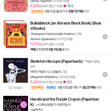
Disney-Hyperion
|
2016년 05월
6,500
10.0
원 (48% 할인 / 70원)
8월 10일 (월) 밤 11시
잠들기전 배송
양탄자배송
변경
Buildablock (an Abrams Block Book) (Boar
d Books)
Christopher Franceschelli
,
Peskimo
(그림)
Abrams Appleseed
|
2017년 09월
11,700
원 (50% 할인 / 120원)
택배
로 주문하면
8월 11일 출고
변경
Skeleton Hiccups (Paperback)
- 『해골이 딸꾹』
원서
마저리 카일러
,
S. D. 쉰들러
(그림)
Margaret K McElderry
|
2005년 08월
5,200
9.2
원 (50% 할인 / 60원)
8월 10일 (월) 아침 7시
출근전 배송
양탄자배송
주말특급
변경
미리보기
Harold and the Purple Crayon (Paperbac
k)
-
느리게100권읽기-1차추천도서
크로켓 존슨