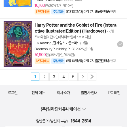
10,160
원 (20% 할인 / 510원)
8월 10일 (월) 아침 7시
출근전 배송
양탄자배송
주말특급
변경
Harry Potter and the Goblet of Fire (Intera
ctive Illustrated Edition) (Hardcover)
- <해리
포터와 불의 잔> 인터랙티브 일러스트 에디션
J.K. Rowling
,
칼 제임스 마운트퍼드
(그림)
Bloomsbury Publishing PLC
|
2025년 10월
51,900
원 (35% 할인 / 520원)
8월 10일 (월) 아침 7시
출근전 배송
양탄자배송
주말특급
변경
1
2
3
4
5
로그인
전체 메뉴
회사 소개
출판사 안내
PC 버전
(주)알라딘커뮤니케이션
1544-2514
일반문의 (발신자 부담)