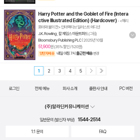
Harry Potter and the Goblet of Fire (Intera
ctive Illustrated Edition) (Hardcover)
- <해리
포터와 불의 잔> 인터랙티브 일러스트 에디션
J.K. Rowling
,
칼 제임스 마운트퍼드
(그림)
Bloomsbury Publishing PLC
|
2025년 10월
51,900
원 (35% 할인 / 520원)
내일 아침 7시
출근전 배송
양탄자배송
변경
1
2
3
4
5
로그인
전체 메뉴
회사 소개
출판사 안내
PC 버전
(주)알라딘커뮤니케이션
1544-2514
일반문의 (발신자 부담)
1:1 문의
FAQ