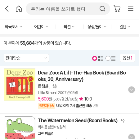
외국도서
어린이
픽션
상상/놀이
일반
이 분야에
55,684
개의 상품이 있습니다.
옵션
1
Dear Zoo: A Lift-The-Flap Book (Board Bo
oks, 30, Anniversary)
롭 캠벨
(그림)
Little Simon
|
2007년 05월
5,600
10.0
원 (50% 할인 / 60원)
내일 아침 7시
출근전 배송
양탄자배송
변경
The Watermelon Seed (Board Books)
- 『수
박씨를 삼켰어!』원서
그렉 피졸리