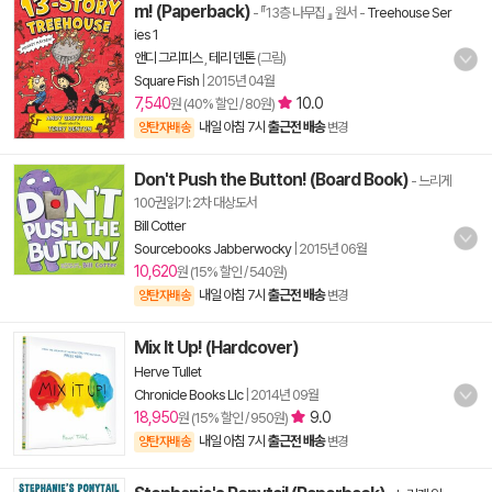
m! (Paperback)
- 『13층 나무집 』 원서
-
Treehouse Ser
ies 1
앤디 그리피스
,
테리 덴톤
(그림)
Square Fish
|
2015년 04월
7,540
10.0
원 (40% 할인 / 80원)
내일 아침 7시
출근전 배송
양탄자배송
변경
Don't Push the Button! (Board Book)
- 느리게
100권읽기: 2차 대상도서
Bill Cotter
Sourcebooks Jabberwocky
|
2015년 06월
10,620
원 (15% 할인 / 540원)
내일 아침 7시
출근전 배송
양탄자배송
변경
Mix It Up! (Hardcover)
Herve Tullet
Chronicle Books Llc
|
2014년 09월
18,950
9.0
원 (15% 할인 / 950원)
내일 아침 7시
출근전 배송
양탄자배송
변경