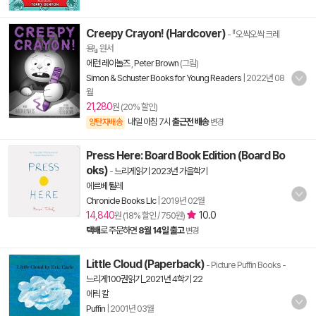
Creepy Crayon! (Hardcover)
- 『오싹오싹 크레
용!』 원서
에런 레이놀즈
,
Peter Brown
(그림)
Simon & Schuster Books for Young Readers
|
2022년 08
월
21,280
원 (20% 할인)
내일 아침 7시
출근전 배송
양탄자배송
변경
Press Here: Board Book Edition (Board Bo
oks)
-
느리게읽기 2023년 가을학기
에르베 튈레
Chronicle Books Llc
|
2019년 02월
14,840
10.0
원 (18% 할인 / 750원)
택배
로 주문하면
8월 14일 출고
변경
Little Cloud (Paperback)
- Picture Puffin Books
-
느리게100권읽기_2021년 4학기 22
에릭 칼
Puffin
|
2001년 03월