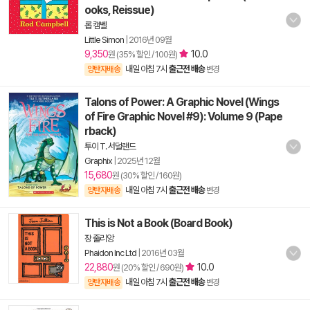
ooks, Reissue)
롭 캠벨
Little Simon
|
2016년 09월
9,350
10.0
원 (35% 할인 / 100원)
내일 아침 7시
출근전 배송
양탄자배송
변경
Talons of Power: A Graphic Novel (Wings
of Fire Graphic Novel #9): Volume 9 (Pape
rback)
투이 T. 서덜랜드
Graphix
|
2025년 12월
15,680
원 (30% 할인 / 160원)
내일 아침 7시
출근전 배송
양탄자배송
변경
This is Not a Book (Board Book)
장 줄리앙
Phaidon Inc Ltd
|
2016년 03월
22,880
10.0
원 (20% 할인 / 690원)
내일 아침 7시
출근전 배송
양탄자배송
변경