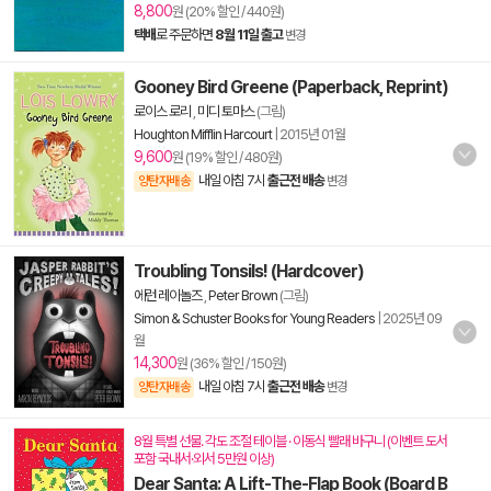
8,800
원 (20% 할인 / 440원)
택배
로 주문하면
8월 11일 출고
변경
Gooney Bird Greene (Paperback, Reprint)
로이스 로리
,
미디 토마스
(그림)
Houghton Mifflin Harcourt
|
2015년 01월
9,600
원 (19% 할인 / 480원)
내일 아침 7시
출근전 배송
양탄자배송
변경
Troubling Tonsils! (Hardcover)
에런 레이놀즈
,
Peter Brown
(그림)
Simon & Schuster Books for Young Readers
|
2025년 09
월
14,300
원 (36% 할인 / 150원)
내일 아침 7시
출근전 배송
양탄자배송
변경
8월 특별 선물. 각도 조절 테이블 · 이동식 빨래 바구니 (이벤트 도서
포함 국내서·외서 5만원 이상)
Dear Santa: A Lift-The-Flap Book (Board B