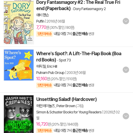
Dory Fantasmagory #2 : The Real True Fri
end (Paperback)
-
Dory Fantasmagory 2
애비 핸슨
Puffin
|
2016년 06월
7,770
원 (30% 할인 / 80원)
내일 아침 7시
출근전 배송
양탄자배송
변경
Where's Spot?: A Lift-The-Flap Book (Boa
rd Books)
-
Spot 73
에릭 힐
,
Eric Hill
Putnam Pub Group
|
2003년 06월
10,160
원 (20% 할인 / 510원)
내일 아침 7시
출근전 배송
양탄자배송
변경
Unsettling Salad! (Hardcover)
에런 레이놀즈
,
Peter Brown
(그림)
Simon & Schuster Books for Young Readers
|
2026년 02
월
16,720
원 (20% 할인 / 840원)
내일 아침 7시
출근전 배송
양탄자배송
변경