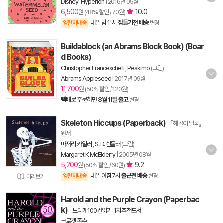
Disney-Hyperion
|
2016년 05월
6,500
10.0
원 (48% 할인 / 70원)
내일 밤 11시
잠들기전 배송
양탄자배송
변경
Buildablock (an Abrams Block Book) (Boar
d Books)
Christopher Franceschelli
,
Peskimo
(그림)
Abrams Appleseed
|
2017년 09월
11,700
원 (50% 할인 / 120원)
택배
로 주문하면
8월 11일 출고
변경
Skeleton Hiccups (Paperback)
- 『해골이 딸꾹』
원서
마저리 카일러
,
S. D. 쉰들러
(그림)
Margaret K McElderry
|
2005년 08월
5,200
9.2
원 (50% 할인 / 60원)
내일 아침 7시
출근전 배송
양탄자배송
변경
미리보기
Harold and the Purple Crayon (Paperbac
k)
-
느리게100권읽기-1차추천도서
크로켓 존슨