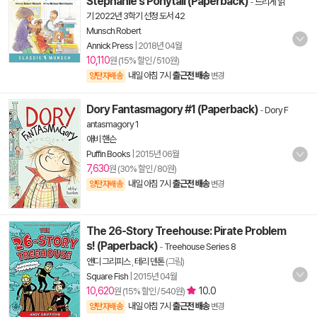
Stephanie's Ponytail (Paperback)
-
느리게 읽
기 2022년 3학기 선정 도서 42
Munsch Robert
Annick Press
|
2018년 04월
10,110
원 (15% 할인 / 510원)
내일 아침 7시
출근전 배송
양탄자배송
변경
Dory Fantasmagory #1 (Paperback)
-
Dory F
antasmagory 1
애비 핸슨
Puffin Books
|
2015년 06월
7,630
원 (30% 할인 / 80원)
내일 아침 7시
출근전 배송
양탄자배송
변경
The 26-Story Treehouse: Pirate Problem
s! (Paperback)
-
Treehouse Series 8
앤디 그리피스
,
테리 덴톤
(그림)
Square Fish
|
2015년 04월
10,620
10.0
원 (15% 할인 / 540원)
내일 아침 7시
출근전 배송
양탄자배송
변경