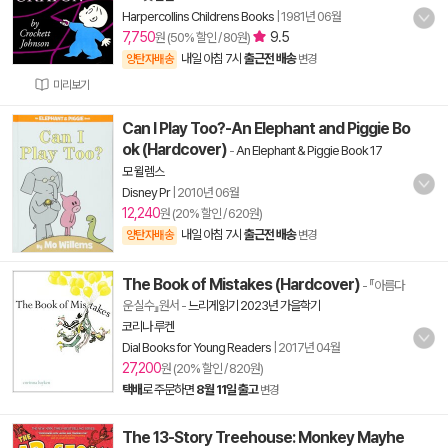
Harpercollins Childrens Books
|
1981년 06월
7,750
9.5
원 (50% 할인 / 80원)
내일 아침 7시
출근전 배송
양탄자배송
변경
미리보기
Can I Play Too?-An Elephant and Piggie Bo
ok (Hardcover)
-
An Elephant & Piggie Book 17
모 윌렘스
Disney Pr
|
2010년 06월
12,240
원 (20% 할인 / 620원)
내일 아침 7시
출근전 배송
양탄자배송
변경
The Book of Mistakes (Hardcover)
- 『아름다
운 실수』원서
-
느리게읽기 2023년 가을학기
코리나 루켄
Dial Books for Young Readers
|
2017년 04월
27,200
원 (20% 할인 / 820원)
택배
로 주문하면
8월 11일 출고
변경
The 13-Story Treehouse: Monkey Mayhe