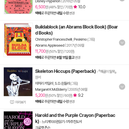
Disney-Hyperion
|
2016년 05월
6,500
10.0
원 (48% 할인 / 70원)
택배
로 주문하면
내일
수령
변경
Buildablock (an Abrams Block Book) (Boar
d Books)
Christopher Franceschelli
,
Peskimo
(그림)
Abrams Appleseed
|
2017년 09월
11,700
원 (50% 할인 / 120원)
택배
로 주문하면
8월 11일 출고
변경
Skeleton Hiccups (Paperback)
- 『해골이 딸꾹』
원서
마저리 카일러
,
S. D. 쉰들러
(그림)
Margaret K McElderry
|
2005년 08월
5,200
9.2
원 (50% 할인 / 60원)
택배
로 주문하면
내일
수령
변경
미리보기
Harold and the Purple Crayon (Paperbac
k)
-
느리게100권읽기-1차추천도서
크로켓 존슨