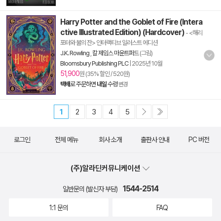
Harry Potter and the Goblet of Fire (Intera
ctive Illustrated Edition) (Hardcover)
- <해리
포터와 불의 잔> 인터랙티브 일러스트 에디션
J.K. Rowling
,
칼 제임스 마운트퍼드
(그림)
Bloomsbury Publishing PLC
|
2025년 10월
51,900
원 (35% 할인 / 520원)
택배
로 주문하면
내일
수령
변경
1
2
3
4
5
로그인
전체 메뉴
회사 소개
출판사 안내
PC 버전
(주)알라딘커뮤니케이션
1544-2514
일반문의 (발신자 부담)
1:1 문의
FAQ