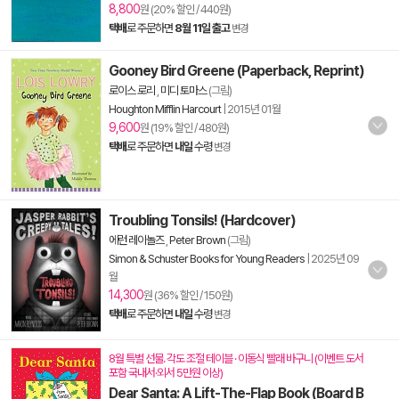
8,800
원 (20% 할인 / 440원)
택배
로 주문하면
8월 11일 출고
변경
Gooney Bird Greene (Paperback, Reprint)
로이스 로리
,
미디 토마스
(그림)
Houghton Mifflin Harcourt
|
2015년 01월
9,600
원 (19% 할인 / 480원)
택배
로 주문하면
내일
수령
변경
Troubling Tonsils! (Hardcover)
에런 레이놀즈
,
Peter Brown
(그림)
Simon & Schuster Books for Young Readers
|
2025년 09
월
14,300
원 (36% 할인 / 150원)
택배
로 주문하면
내일
수령
변경
8월 특별 선물. 각도 조절 테이블 · 이동식 빨래 바구니 (이벤트 도서
포함 국내서·외서 5만원 이상)
Dear Santa: A Lift-The-Flap Book (Board B