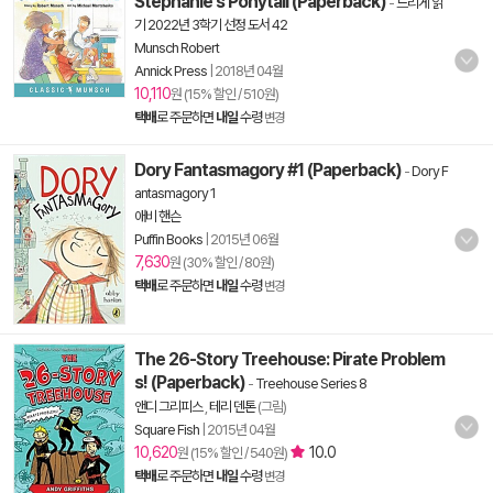
Stephanie's Ponytail (Paperback)
-
느리게 읽
기 2022년 3학기 선정 도서 42
Munsch Robert
Annick Press
|
2018년 04월
10,110
원 (15% 할인 / 510원)
택배
로 주문하면
내일
수령
변경
Dory Fantasmagory #1 (Paperback)
-
Dory F
antasmagory 1
애비 핸슨
Puffin Books
|
2015년 06월
7,630
원 (30% 할인 / 80원)
택배
로 주문하면
내일
수령
변경
The 26-Story Treehouse: Pirate Problem
s! (Paperback)
-
Treehouse Series 8
앤디 그리피스
,
테리 덴톤
(그림)
Square Fish
|
2015년 04월
10,620
10.0
원 (15% 할인 / 540원)
택배
로 주문하면
내일
수령
변경