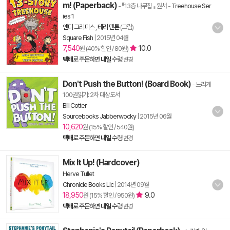
m! (Paperback)
- 『13층 나무집 』 원서
-
Treehouse Ser
ies 1
앤디 그리피스
,
테리 덴톤
(그림)
Square Fish
|
2015년 04월
7,540
10.0
원 (40% 할인 / 80원)
택배
로 주문하면
내일
수령
변경
Don't Push the Button! (Board Book)
- 느리게
100권읽기: 2차 대상도서
Bill Cotter
Sourcebooks Jabberwocky
|
2015년 06월
10,620
원 (15% 할인 / 540원)
택배
로 주문하면
내일
수령
변경
Mix It Up! (Hardcover)
Herve Tullet
Chronicle Books Llc
|
2014년 09월
18,950
9.0
원 (15% 할인 / 950원)
택배
로 주문하면
내일
수령
변경