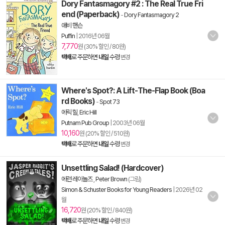
Dory Fantasmagory #2 : The Real True Fri
end (Paperback)
-
Dory Fantasmagory 2
애비 핸슨
Puffin
|
2016년 06월
7,770
원 (30% 할인 / 80원)
택배
로 주문하면
내일
수령
변경
Where's Spot?: A Lift-The-Flap Book (Boa
rd Books)
-
Spot 73
에릭 힐
,
Eric Hill
Putnam Pub Group
|
2003년 06월
10,160
원 (20% 할인 / 510원)
택배
로 주문하면
내일
수령
변경
Unsettling Salad! (Hardcover)
에런 레이놀즈
,
Peter Brown
(그림)
Simon & Schuster Books for Young Readers
|
2026년 02
월
16,720
원 (20% 할인 / 840원)
택배
로 주문하면
내일
수령
변경