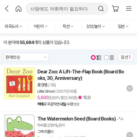
외국도서
어린이
픽션
상상/놀이
일반
이 분야에
55,684
개의 상품이 있습니다.
옵션
1
Dear Zoo: A Lift-The-Flap Book (Board Bo
oks, 30, Anniversary)
롭 캠벨
(그림)
Little Simon
|
2007년 05월
5,600
10.0
원 (50% 할인 / 60원)
택배
로 주문하면
내일
수령
변경
The Watermelon Seed (Board Books)
- 『수
박씨를 삼켰어!』원서
그렉 피졸리