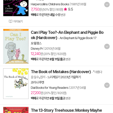
Harpercollins Childrens Books
|
1981년 06월
7,750
9.5
원 (50% 할인 / 80원)
택배
로 주문하면
내일
수령
변경
미리보기
Can I Play Too?-An Elephant and Piggie Bo
ok (Hardcover)
-
An Elephant & Piggie Book 17
모 윌렘스
Disney Pr
|
2010년 06월
12,240
원 (20% 할인 / 620원)
택배
로 주문하면
8월 11일 출고
변경
The Book of Mistakes (Hardcover)
- 『아름다
운 실수』원서
-
느리게읽기 2023년 가을학기
코리나 루켄
Dial Books for Young Readers
|
2017년 04월
27,200
원 (20% 할인 / 820원)
택배
로 주문하면
8월 11일 출고
변경
The 13-Story Treehouse: Monkey Mayhe