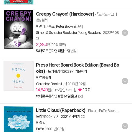
Creepy Crayon! (Hardcover)
- 『오싹오싹 크레
용!』 원서
에런 레이놀즈
,
Peter Brown
(그림)
Simon & Schuster Books for Young Readers
|
2022년 08
월
21,280
원 (20% 할인)
택배
로 주문하면
내일
수령
변경
Press Here: Board Book Edition (Board Bo
oks)
-
느리게읽기 2023년 가을학기
에르베 튈레
Chronicle Books Llc
|
2019년 02월
14,840
10.0
원 (18% 할인 / 750원)
택배
로 주문하면
8월 14일 출고
변경
Little Cloud (Paperback)
- Picture Puffin Books
-
느리게100권읽기_2021년 4학기 22
에릭 칼
Puffin
|
2001년 03월