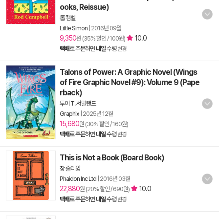
ooks, Reissue)
롭 캠벨
Little Simon
|
2016년 09월
9,350
10.0
원 (35% 할인 / 100원)
택배
로 주문하면
내일
수령
변경
Talons of Power: A Graphic Novel (Wings
of Fire Graphic Novel #9): Volume 9 (Pape
rback)
투이 T. 서덜랜드
Graphix
|
2025년 12월
15,680
원 (30% 할인 / 160원)
택배
로 주문하면
내일
수령
변경
This is Not a Book (Board Book)
장 줄리앙
Phaidon Inc Ltd
|
2016년 03월
22,880
10.0
원 (20% 할인 / 690원)
택배
로 주문하면
내일
수령
변경