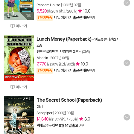
Random House
|
1992년 07월
5,520
10.0
원 (20% 할인 / 280원)
내일 아침 7시
출근전 배송
양탄자배송
변경
미리보기
Lunch Money (Paperback)
-
앤드류 클레멘츠 시리
즈 8
앤드루 클레먼츠
,
브라이언 셀즈닉
(그림)
Aladdin
|
2007년 06월
7,770
10.0
원 (30% 할인 / 80원)
내일 아침 7시
출근전 배송
양탄자배송
변경
미리보기
The Secret School (Paperback)
애비
Sandpiper
|
2003년 08월
14,840
8.0
원 (18% 할인 / 750원)
택배
로 주문하면
8월 14일 출고
변경