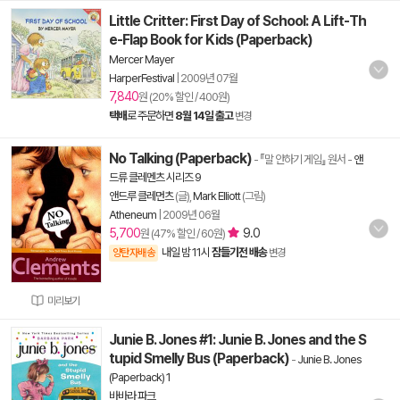
Little Critter: First Day of School: A Lift-Th
e-Flap Book for Kids (Paperback)
Mercer Mayer
HarperFestival
|
2009년 07월
7,840
원 (20% 할인 / 400원)
택배
로 주문하면
8월 14일 출고
변경
No Talking (Paperback)
- 『말 안하기 게임』 원서
-
앤
드류 클레멘츠 시리즈 9
앤드루 클레먼츠
(글),
Mark Elliott
(그림)
Atheneum
|
2009년 06월
5,700
9.0
원 (47% 할인 / 60원)
내일 밤 11시
잠들기전 배송
양탄자배송
변경
미리보기
Junie B. Jones #1: Junie B. Jones and the S
tupid Smelly Bus (Paperback)
-
Junie B. Jones
(Paperback) 1
바바라 파크