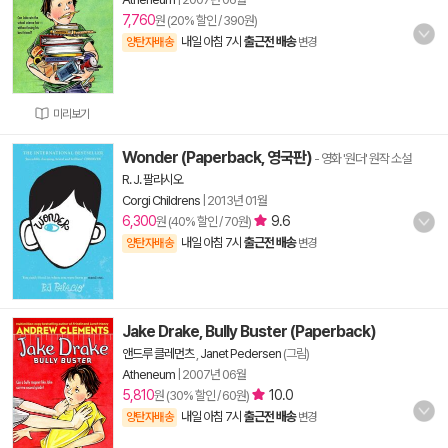
7,760
원 (20% 할인 / 390원)
내일 아침 7시
출근전 배송
양탄자배송
변경
미리보기
Wonder (Paperback, 영국판)
- 영화 '원더' 원작 소설
R. J. 팔라시오
Corgi Childrens
|
2013년 01월
6,300
9.6
원 (40% 할인 / 70원)
내일 아침 7시
출근전 배송
양탄자배송
변경
Jake Drake, Bully Buster (Paperback)
앤드루 클레먼츠
,
Janet Pedersen
(그림)
Atheneum
|
2007년 06월
5,810
10.0
원 (30% 할인 / 60원)
내일 아침 7시
출근전 배송
양탄자배송
변경