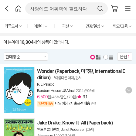
외국도서
어린이
픽션
건강/일상
학교/교육
이 분야에
16,304
개의 상품이 있습니다.
옵션
1
Wonder (Paperback, 미국판, International E
dition)
- 『아름다운 아이』원서
R. J. Palacio
Random House USA Inc
|
2014년 06월
6,500
9.1
원 (45% 할인 / 70원)
내일 아침 7시
출근전 배송
양탄자배송
변경
Jake Drake, Know-It-All (Paperback)
앤드루 클레먼츠
,
Janet Pedersen
(그림)
Atheneum
|
2007년 06월