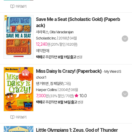
미리보기
Save Me a Seat (Scholastic Gold) (Paperb
ack)
사라 윅스
,
Gita Varadarajan
Scholastic Inc.
|
2018년 04월
12,240
원 (20% 할인 / 620원)
예약판매
택배
로 주문하면
8월 11일 출고
변경
Miss Daisy Is Crazy! (Paperback)
-
My Weird S
chool 1
댄 거트먼
,
짐 페일럿
(그림)
Harper Collins
|
2004년 06월
7,000
10.0
원 (33% 할인 / 70원)
택배
로 주문하면
8월 14일 출고
변경
미리보기
Little Olympians 1: Zeus, God of Thunder