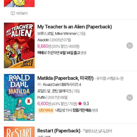
미리보기
My Teacher Is an Alien (Paperback)
브루스 코빌
,
Mike Wimmer
(그림)
Aladdin
|
2005년 07월
8,880
원 (20% 할인 / 450원)
택배
로 주문하면
8월 14일 출고
변경
Matilda (Paperback, 미국판)
- 뮤지컬 <마틸다> 원
서
-
Roald Dahl 대표작시리즈 4
로알드 달
,
퀸틴 블레이크
(그림)
Puffin
|
2007년 08월
6,600
9.3
원 (43% 할인 / 70원)
내일 밤 11시
잠들기전 배송
양탄자배송
변경
Restart (Paperback)
- 『불량소년, 날다』원서