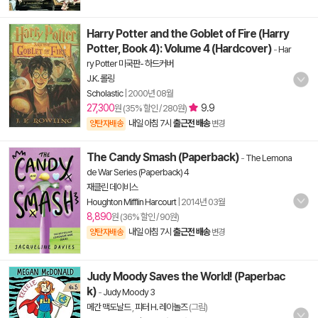
Harry Potter and the Goblet of Fire (Harry
Potter, Book 4): Volume 4 (Hardcover)
-
Har
ry Potter 미국판- 하드커버
J.K. 롤링
Scholastic
|
2000년 08월
27,300
9.9
원 (35% 할인 / 280원)
내일 아침 7시
출근전 배송
양탄자배송
변경
The Candy Smash (Paperback)
-
The Lemona
de War Series (Paperback) 4
재클린 데이비스
Houghton Mifflin Harcourt
|
2014년 03월
8,890
원 (36% 할인 / 90원)
내일 아침 7시
출근전 배송
양탄자배송
변경
Judy Moody Saves the World! (Paperbac
k)
-
Judy Moody 3
메간 맥도날드
,
피터 H. 레이놀즈
(그림)