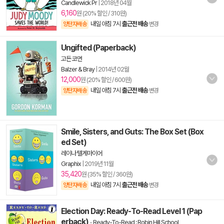
Candlewick Pr
|
2018년 04월
6,160
원 (20% 할인 / 310원)
내일 아침 7시
출근전 배송
양탄자배송
변경
Ungifted (Paperback)
고든 코먼
Balzer & Bray
|
2014년 02월
12,000
원 (20% 할인 / 600원)
내일 아침 7시
출근전 배송
양탄자배송
변경
Smile, Sisters, and Guts: The Box Set (Box
ed Set)
레이나 텔게마이어
Graphix
|
2019년 11월
35,420
원 (35% 할인 / 360원)
내일 아침 7시
출근전 배송
양탄자배송
변경
Election Day: Ready-To-Read Level 1 (Pap
erback)
-
Ready-To-Read : Robin Hill School