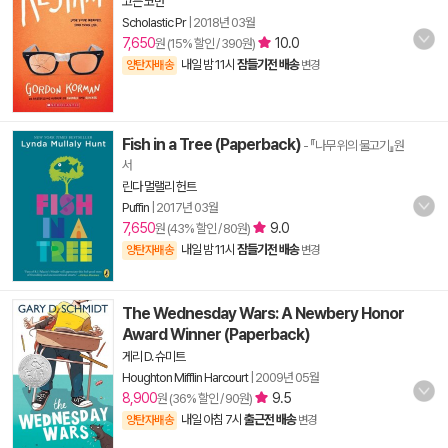
고든 코먼
Scholastic Pr
|
2018년 03월
7,650
10.0
원 (15% 할인 / 390원)
내일 밤 11시
잠들기전 배송
양탄자배송
변경
Fish in a Tree (Paperback)
- 『나무 위의 물고기』원
서
린다 멀랠리 헌트
Puffin
|
2017년 03월
7,650
9.0
원 (43% 할인 / 80원)
내일 밤 11시
잠들기전 배송
양탄자배송
변경
The Wednesday Wars: A Newbery Honor
Award Winner (Paperback)
게리 D. 슈미트
Houghton Mifflin Harcourt
|
2009년 05월
8,900
9.5
원 (36% 할인 / 90원)
내일 아침 7시
출근전 배송
양탄자배송
변경