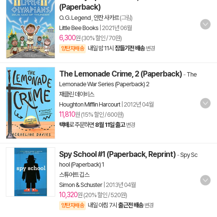
(Paperback)
O. G. Legend
,
안잔 사카르
(그림)
Little Bee Books
|
2021년 06월
6,300
원 (30% 할인 / 70원)
내일 밤 11시
잠들기전 배송
양탄자배송
변경
The Lemonade Crime, 2 (Paperback)
-
The
Lemonade War Series (Paperback) 2
재클린 데이비스
Houghton Mifflin Harcourt
|
2012년 04월
11,810
원 (15% 할인 / 600원)
택배
로 주문하면
8월 11일 출고
변경
Spy School #1 (Paperback, Reprint)
-
Spy Sc
hool (Paperback) 1
스튜어트 깁스
Simon & Schuster
|
2013년 04월
10,320
원 (20% 할인 / 520원)
내일 아침 7시
출근전 배송
양탄자배송
변경