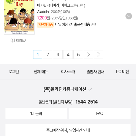
마거릿 맥나마라
,
마이크 고든
(그림)
Aladdin
|
2004년 09월
7,200
원 (20% 할인 / 360원)
내일 아침 7시
출근전 배송
양탄자배송
변경
미리보기
1
2
3
4
5
로그인
전체 메뉴
회사 소개
출판사 안내
PC 버전
(주)알라딘커뮤니케이션
1544-2514
일반문의 (발신자 부담)
1:1 문의
FAQ
중고매장 위치, 영업시간 안내