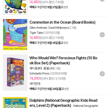
14,480
원 (20% 할인 / 730원)
택배
로 주문하면
8월 21일 출고
변경
Commotion in the Ocean (Board Books)
Giles Andreae
,
David Wojtowycz
(그림)
Tiger Tales
|
2011년 03월
14,480
원 (20% 할인 / 730원)
택배
로 주문하면
8월 14일 출고
변경
Who Would Win? Ferocious Fights (10 Bo
ok Box Set) (Paperback)
제리 팔로타
,
롭 볼스터
(그림)
Scholastic Press
|
2026년 09월
74,290
원 (18% 할인 / 3,720원)
예약판매
택배
로 주문하면
9월 28일 출고
변경
Dolphins (National Geographic Kids Read
ers, Level 2) (Paperback)
-
National Geographic