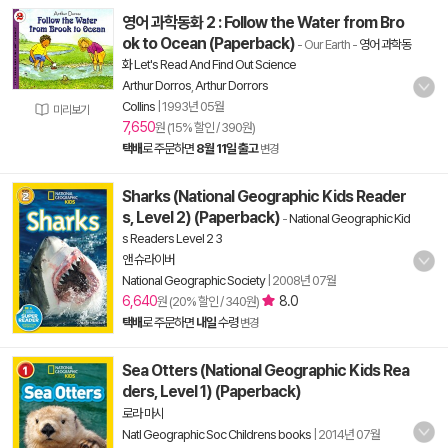
영어 과학동화 2 : Follow the Water from Bro
ok to Ocean (Paperback)
- Our Earth
-
영어 과학동
화 Let's Read And Find Out Science
Arthur Dorros
,
Arthur Dorrors
Collins
|
1993년 05월
미리보기
7,650
원 (15% 할인 / 390원)
택배
로 주문하면
8월 11일 출고
변경
Sharks (National Geographic Kids Reader
s, Level 2) (Paperback)
-
National Geographic Kid
s Readers Level 2 3
앤 슈라이버
National Geographic Society
|
2008년 07월
6,640
8.0
원 (20% 할인 / 340원)
택배
로 주문하면
내일
수령
변경
Sea Otters (National Geographic Kids Rea
ders, Level 1) (Paperback)
로라 마시
Natl Geographic Soc Childrens books
|
2014년 07월