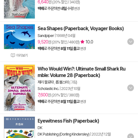
6,640
원 (20% 할인 / 340원)
택배
로 주문하면
내일
수령
변경
Sea Shapes (Paperback, Voyager Books)
Sandpiper
|
1998년 04월
9,520
10.0
원 (20% 할인 / 480원)
택배
로 주문하면
8월 11일 출고
변경
미리보기
Who Would Win?: Ultimate Small Shark Ru
mble: Volume 28 (Paperback)
제리 팔로타
,
롭 볼스터
(그림)
Scholastic Inc.
|
2023년 10월
7,600
원 (20% 할인 / 380원)
택배
로 주문하면
8월 11일 출고
변경
Eyewitness Fish (Paperback)
DK
DK Publishing (Dorling Kindersley)
|
2022년 12월