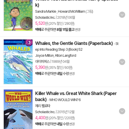
k)
Sandra Markle
,
Howard McWilliam
(그림)
Scholastic Inc.
|
2018년 06월
5,520
원 (20% 할인 / 280원)
택배
로 주문하면
8월 11일 출고
변경
Whales, the Gentle Giants (Paperback)
-
St
ep Into Reading Step 3 (Book) 52
Joyce Milton
,
Alton Langford
아이피에스
|
1989년 04월
5,390
원 (35% 할인 / 60원)
택배
로 주문하면
내일
수령
변경
Killer Whale vs. Great White Shark (Paper
back)
-
WHO WOULD WIN? 6
제리 팰로타
Scholastic Inc.
|
2015년 12월
4,400
원 (20% 할인 / 220원)
택배
로 주문하면
내일
수령
변경