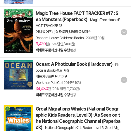
Magic Tree House FACT TRACKER #17 : S
ea Monsters (Paperback)
-
Magic Tree House F
ACT TRACKER 18
메리 폽 어즈번
,
살 머도카
,
나탈리 폽 보이스
Random House Childrens Books
|
2008년 03월
9,430
원 (15% 할인 / 480원)
택배
로 주문하면
내일
수령
변경
Ocean: A Photicular Book (Hardcover)
-
Ph
oticular Book (홀로그램)
캐롤 카우프만
,
댄 카이넨
Workman Pub Co
|
2014년 10월
34,480
원 (20% 할인 / 1,730원)
택배
로 주문하면
내일
수령
변경
Great Migrations Whales (National Geogr
aphic Kids Readers, Level 3): As Seen on t
he National Geographic Channel (Paperba
ck)
-
National Geographic Kids Reder Level 3: Great Mig