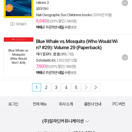
rations 3
로라 마시
Natl Geographic Soc Childrens books
|
2010년 10월
6,640
원 (20% 할인 / 340원)
미리보기
택배
로 주문하면
내일
수령
변경
Blue Whale vs. Mosquito (Who Would Wi
n? #29): Volume 29 (Paperback)
제리 팔로타
,
롭 볼스터
(그림)
Scholastic Inc.
|
2023년 12월
7,600
원 (20% 할인 / 380원)
택배
로 주문하면
내일
수령
변경
1
2
3
4
5
로그인
전체 메뉴
회사 소개
출판사 안내
PC 버전
(주)알라딘커뮤니케이션