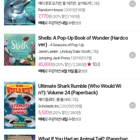
메리 포프 오즈번
,
윌 어즈번
,
살 머도카
(그림)
Random House
|
2003년 06월
7,770
원 (30% 할인 / 160원)
택배
로 주문하면
내일
수령
변경
Shells: A Pop-Up Book of Wonder (Hardco
ver)
-
4 Seasons of Pop-Up
Janet Lawler
,
Lindsay Dale-Scott
(그림)
Jumping Jack Press
|
2019년 07월
45,600
10.0
원 (20% 할인 / 2,280원)
택배
로 주문하면
8월 11일 출고
변경
Ultimate Shark Rumble (Who Would Wi
n?): Volume 24 (Paperback)
제리 팔로타
,
롭 볼스터
(그림)
Scholastic Inc.
|
2020년 09월
5,520
원 (20% 할인 / 280원)
택배
로 주문하면
내일
수령
변경
What If You Had an Animal Tail? (Paperbac