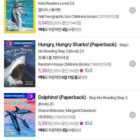
Kids Readers Level 2 6
멀리사 스튜어트
Natl Geographic Soc Childrens books
|
2010년 03월
6,640
원 (20% 할인 / 340원)
택배
로 주문하면
내일
수령
변경
Hungry, Hungry Sharks! (Paperback)
-
Step I
nto Reading Step 3 (Book) 23
조애너 콜
,
퍼트리셔 윈
Random House Childrens Books
|
1986년 04월
5,390
10.0
원 (35% 할인 / 60원)
택배
로 주문하면
8월 11일 출고
변경
Dolphins! (Paperback)
-
Step Into Reading Step 3
(Book) 20
Sharon Bokoske
,
Margaret Davidson
아이피에스
|
1993년 06월
5,390
10.0
원 (35% 할인 / 60원)
택배
로 주문하면
내일
수령
변경