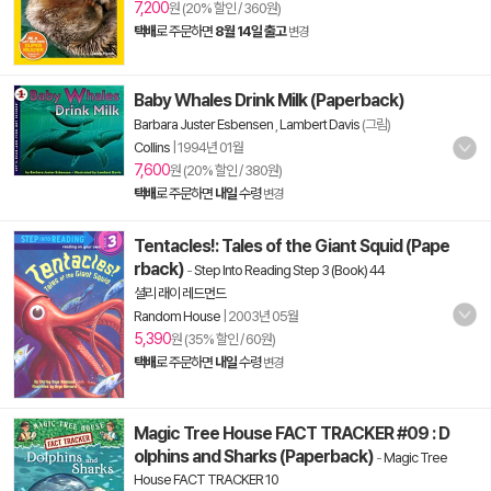
7,200
원 (20% 할인 / 360원)
택배
로 주문하면
8월 14일 출고
변경
Baby Whales Drink Milk (Paperback)
Barbara Juster Esbensen
,
Lambert Davis
(그림)
Collins
|
1994년 01월
7,600
원 (20% 할인 / 380원)
택배
로 주문하면
내일
수령
변경
Tentacles!: Tales of the Giant Squid (Pape
rback)
-
Step Into Reading Step 3 (Book) 44
셜리 래이 레드먼드
Random House
|
2003년 05월
5,390
원 (35% 할인 / 60원)
택배
로 주문하면
내일
수령
변경
Magic Tree House FACT TRACKER #09 : D
olphins and Sharks (Paperback)
-
Magic Tree
House FACT TRACKER 10