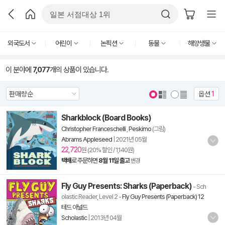
외국도서
어린이
논픽션
동물
해양생물
이 분야에
7,077
개의 상품이 있습니다.
옵션
1
Sharkblock (Board Books)
Christopher Franceschelli
,
Peskimo
(그림)
Abrams Appleseed
|
2021년 05월
22,720
원 (20% 할인 / 1,140원)
택배
로 주문하면
8월 11일 출고
변경
Fly Guy Presents: Sharks (Paperback)
- Sch
olastic Reader, Level 2
-
Fly Guy Presents (Paperback) 12
테드 아널드
Scholastic
|
2013년 04월