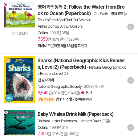
영어 과학동화 2 : Follow the Water from Bro
ok to Ocean (Paperback)
- Our Earth
-
영어 과학동
화 Let's Read And Find Out Science
Arthur Dorros
,
Arthur Dorrors
Collins
|
1993년 05월
미리보기
7,650
원 (15% 할인 / 390원)
택배
로 주문하면
8월 13일 출고
변경
Sharks (National Geographic Kids Reader
s, Level 2) (Paperback)
-
National Geographic Kid
s Readers Level 2 3
앤 슈라이버
National Geographic Society
|
2008년 07월
6,640
8.0
원 (20% 할인 / 340원)
밤 11시
잠들기전 배송
양탄자배송
변경
Baby Whales Drink Milk (Paperback)
Barbara Juster Esbensen
,
Lambert Davis
(그림)
Collins
|
1994년 01월
7,600
원 (20% 할인 / 380원)