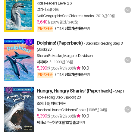
Kids Readers Level 2 6
멀리사 스튜어트
Natl Geographic Soc Childrens books
|
2010년 03월
6,640
원 (20% 할인 / 340원)
밤 11시
잠들기전 배송
양탄자배송
변경
Dolphins! (Paperback)
-
Step Into Reading Step 3
(Book) 20
Sharon Bokoske
,
Margaret Davidson
아이피에스
|
1993년 06월
5,390
10.0
원 (35% 할인 / 60원)
밤 11시
잠들기전 배송
양탄자배송
변경
Hungry, Hungry Sharks! (Paperback)
-
Step I
nto Reading Step 3 (Book) 23
조애너 콜
,
퍼트리셔 윈
Random House Childrens Books
|
1986년 04월
5,390
10.0
원 (35% 할인 / 60원)
택배
로 주문하면
8월 13일 출고
변경