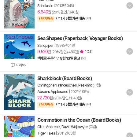
Scholastic
|
2013년 04월
6,640
원 (20% 할인 / 340원)
밤 11시
잠들기전 배송
양탄자배송
변경
Sea Shapes (Paperback, Voyager Books)
Sandpiper
|
1998년 04월
9,520
10.0
원 (20% 할인 / 480원)
택배
로 주문하면
8월 13일 출고
변경
미리보기
Sharkblock (Board Books)
Christopher Franceschelli
,
Peskimo
(그림)
Abrams Appleseed
|
2021년 05월
22,720
원 (20% 할인 / 1,140원)
밤 11시
잠들기전 배송
양탄자배송
변경
Commotion in the Ocean (Board Books)
Giles Andreae
,
David Wojtowycz
(그림)
Tiger Tales
|
2011년 03월