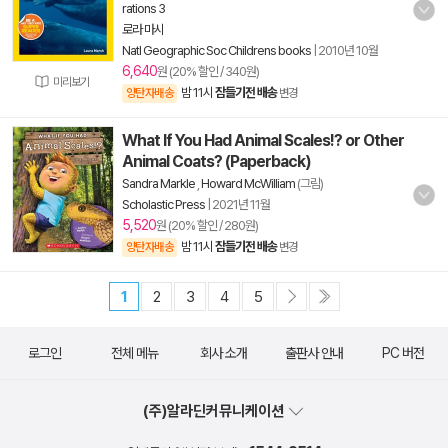
rations 3
로라 마시
Natl Geographic Soc Childrens books
|
2010년 10월
6,640
원 (20% 할인 / 340원)
미리보기
밤 11시
잠들기전 배송
양탄자배송
변경
What If You Had Animal Scales!? or Other
Animal Coats? (Paperback)
Sandra Markle
,
Howard McWilliam
(그림)
Scholastic Press
|
2021년 11월
5,520
원 (20% 할인 / 280원)
밤 11시
잠들기전 배송
양탄자배송
변경
1
2
3
4
5
로그인
전체 메뉴
회사 소개
출판사 안내
PC 버전
(주)알라딘커뮤니케이션