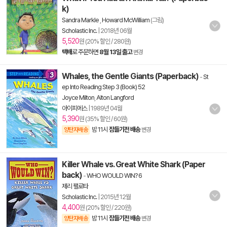
k)
Sandra Markle
,
Howard McWilliam
(그림)
Scholastic Inc.
|
2018년 06월
5,520
원 (20% 할인 / 280원)
택배
로 주문하면
8월 13일 출고
변경
Whales, the Gentle Giants (Paperback)
-
St
ep Into Reading Step 3 (Book) 52
Joyce Milton
,
Alton Langford
아이피에스
|
1989년 04월
5,390
원 (35% 할인 / 60원)
밤 11시
잠들기전 배송
양탄자배송
변경
Killer Whale vs. Great White Shark (Paper
back)
-
WHO WOULD WIN? 6
제리 팰로타
Scholastic Inc.
|
2015년 12월
4,400
원 (20% 할인 / 220원)
밤 11시
잠들기전 배송
양탄자배송
변경