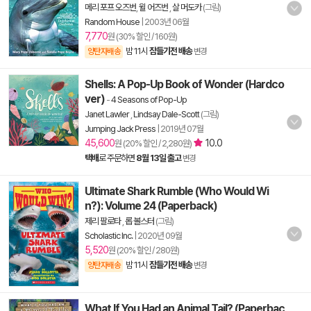
메리 포프 오즈번
,
윌 어즈번
,
살 머도카
(그림)
Random House
|
2003년 06월
7,770
원 (30% 할인 / 160원)
밤 11시
잠들기전 배송
양탄자배송
변경
Shells: A Pop-Up Book of Wonder (Hardco
ver)
-
4 Seasons of Pop-Up
Janet Lawler
,
Lindsay Dale-Scott
(그림)
Jumping Jack Press
|
2019년 07월
45,600
10.0
원 (20% 할인 / 2,280원)
택배
로 주문하면
8월 13일 출고
변경
Ultimate Shark Rumble (Who Would Wi
n?): Volume 24 (Paperback)
제리 팔로타
,
롭 볼스터
(그림)
Scholastic Inc.
|
2020년 09월
5,520
원 (20% 할인 / 280원)
밤 11시
잠들기전 배송
양탄자배송
변경
What If You Had an Animal Tail? (Paperbac