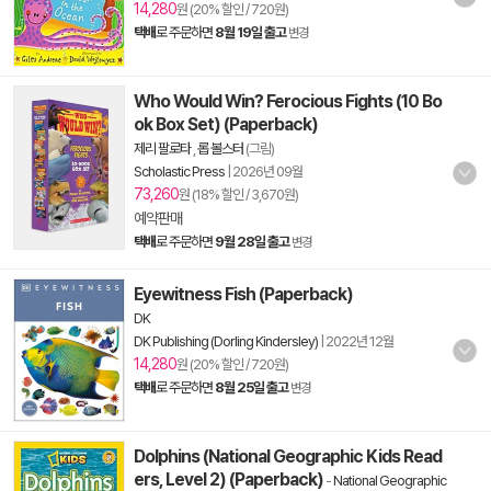
14,280
원 (20% 할인 / 720원)
택배
로 주문하면
8월 19일 출고
변경
Who Would Win? Ferocious Fights (10 Bo
ok Box Set) (Paperback)
제리 팔로타
,
롭 볼스터
(그림)
Scholastic Press
|
2026년 09월
73,260
원 (18% 할인 / 3,670원)
예약판매
택배
로 주문하면
9월 28일 출고
변경
Eyewitness Fish (Paperback)
DK
DK Publishing (Dorling Kindersley)
|
2022년 12월
14,280
원 (20% 할인 / 720원)
택배
로 주문하면
8월 25일 출고
변경
Dolphins (National Geographic Kids Read
ers, Level 2) (Paperback)
-
National Geographic