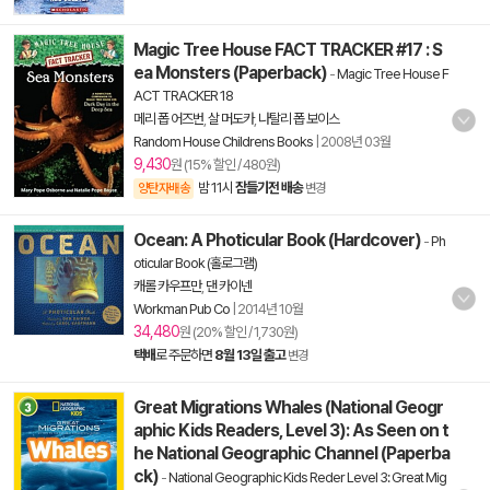
Magic Tree House FACT TRACKER #17 : S
ea Monsters (Paperback)
-
Magic Tree House F
ACT TRACKER 18
메리 폽 어즈번
,
살 머도카
,
나탈리 폽 보이스
Random House Childrens Books
|
2008년 03월
9,430
원 (15% 할인 / 480원)
밤 11시
잠들기전 배송
양탄자배송
변경
Ocean: A Photicular Book (Hardcover)
-
Ph
oticular Book (홀로그램)
캐롤 카우프만
,
댄 카이넨
Workman Pub Co
|
2014년 10월
34,480
원 (20% 할인 / 1,730원)
택배
로 주문하면
8월 13일 출고
변경
Great Migrations Whales (National Geogr
aphic Kids Readers, Level 3): As Seen on t
he National Geographic Channel (Paperba
ck)
-
National Geographic Kids Reder Level 3: Great Mig