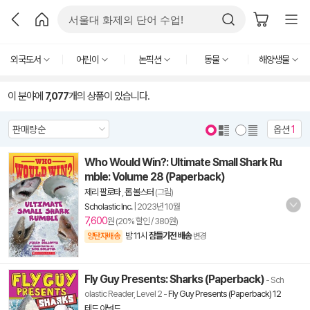
외국도서
어린이
논픽션
동물
해양생물
이 분야에
7,077
개의 상품이 있습니다.
옵션
1
Who Would Win?: Ultimate Small Shark Ru
mble: Volume 28 (Paperback)
제리 팔로타
,
롭 볼스터
(그림)
Scholastic Inc.
|
2023년 10월
7,600
원 (20% 할인 / 380원)
밤 11시
잠들기전 배송
양탄자배송
변경
Fly Guy Presents: Sharks (Paperback)
- Sch
olastic Reader, Level 2
-
Fly Guy Presents (Paperback) 12
테드 아널드