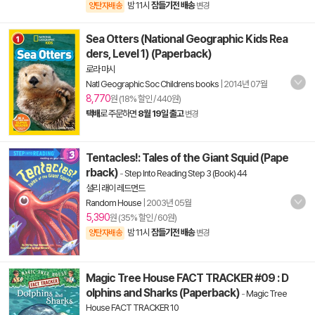
밤 11시
잠들기전 배송
양탄자배송
변경
Sea Otters (National Geographic Kids Rea
ders, Level 1) (Paperback)
로라 마시
Natl Geographic Soc Childrens books
|
2014년 07월
8,770
원 (18% 할인 / 440원)
택배
로 주문하면
8월 19일 출고
변경
Tentacles!: Tales of the Giant Squid (Pape
rback)
-
Step Into Reading Step 3 (Book) 44
셜리 래이 레드먼드
Random House
|
2003년 05월
5,390
원 (35% 할인 / 60원)
밤 11시
잠들기전 배송
양탄자배송
변경
Magic Tree House FACT TRACKER #09 : D
olphins and Sharks (Paperback)
-
Magic Tree
House FACT TRACKER 10