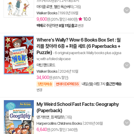
느리게100권읽기: 2차 대상도서
마이클 로젠
,
헬린 옥슨버리
(그림)
Walker Books
|
1993년 09월
9,600
10.0
원 (20% 할인 / 480원)
택배
로 주문하면
8월 11일 출고
변경
Where's Wally? Wow 6 Books Box Set : 월
리를 찾아라 6종 + 퍼즐 세트 (6 Paperbacks +
Puzzle)
- 6 original paperback Wally books plus a jigsa
w, with a foiled slipcase
마틴 핸드포드
Walker Books
|
2024년 10월
34,900
원 (65% 할인)
내일 (월) 아침 7시
출근전 배송
양탄자배송
썬데이 EXPRESS
변경
My Weird School Fast Facts: Geography
(Paperback)
댄 거트먼
,
짐 페일럿
(그림)
Harpercollins Childrens Books
|
2016년 06월
6,640
원 (20% 할인 / 340원)