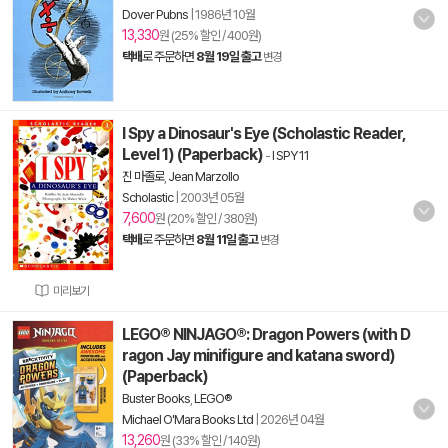
Dover Pubns
|
1986년 10월
13,330
원 (25% 할인 / 400원)
택배
로 주문하면
8월 19일 출고
변경
I Spy a Dinosaur's Eye (Scholastic Reader,
Level 1) (Paperback)
-
I SPY 11
진 마졸로
,
Jean Marzollo
Scholastic
|
2003년 05월
7,600
원 (20% 할인 / 380원)
택배
로 주문하면
8월 11일 출고
변경
미리보기
LEGO® NINJAGO®: Dragon Powers (with D
ragon Jay minifigure and katana sword)
(Paperback)
Buster Books
,
LEGO®
Michael O'Mara Books Ltd
|
2026년 04월
13,260
원 (33% 할인 / 140원)