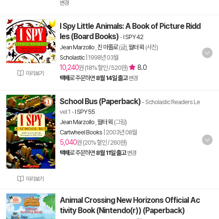
변경
I Spy Little Animals: A Book of Picture Ridd
les (Board Books)
-
I SPY 42
Jean Marzollo
,
진 마졸로
(글),
월터 윅
(사진)
Scholastic
|
1998년 03월
10,240
8.0
원 (18% 할인 / 520원)
미리보기
택배
로 주문하면
8월 14일 출고
변경
School Bus (Paperback)
- Scholastic Readers Le
vel 1
-
I SPY 55
Jean Marzollo
,
월터 윅
(그림)
Cartwheel Books
|
2003년 08월
5,040
원 (20% 할인 / 260원)
택배
로 주문하면
8월 11일 출고
변경
미리보기
Animal Crossing New Horizons Official Ac
tivity Book (Nintendo(r)) (Paperback)