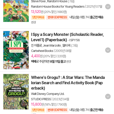
Steve Foxe
,
Random House
(그림)
Random House Books for Young Readers
|
2021년 07월
13,520
원 (20% 할인 / 680원)
내일 (월) 아침 7시
출근전 배송
양탄자배송
썬데이 EXPRESS
변경
I Spy a Scary Monster (Scholastic Reader,
Level 1) (Paperback)
-
I SPY 56
진 마졸로
,
Jean Marzollo
,
월터 윅
(그림)
Cartwheel Books
|
2005년 08월
4,400
원 (20% 할인 / 220원)
택배
로 주문하면
8월 11일 출고
변경
Where's Grogu? : A Star Wars: The Manda
lorian Search and Find Activity Book (Pap
erback)
Walt Disney Company Ltd.
STUDIO PRESS
|
2023년 04월
15,800
원 (18% 할인 / 790원)
내일 (월) 아침 7시
출근전 배송
양탄자배송
썬데이 EXPRESS