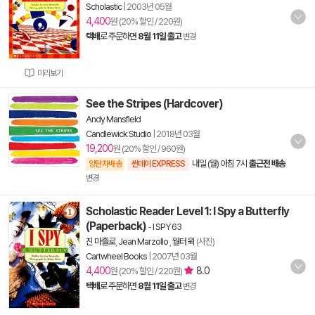
Scholastic
|
2003년 05월
4,400
원 (20% 할인 / 220원)
택배
로 주문하면
8월 11일 출고
변경
미리보기
See the Stripes (Hardcover)
Andy Mansfield
Candlewick Studio
|
2018년 03월
19,200
원 (20% 할인 / 960원)
내일 (월) 아침 7시
출근전 배송
양탄자배송
썬데이 EXPRESS
변경
Scholastic Reader Level 1: I Spy a Butterfly
(Paperback)
-
I SPY 63
진 마졸로
,
Jean Marzollo
,
월터 윅
(사진)
Cartwheel Books
|
2007년 03월
4,400
8.0
원 (20% 할인 / 220원)
택배
로 주문하면
8월 11일 출고
변경