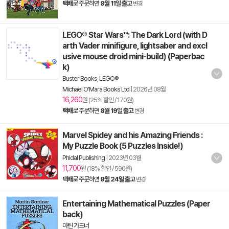
택배
로 주문하면
8월 11일 출고
변경
LEGO® Star Wars™: The Dark Lord (with D
arth Vader minifigure, lightsaber and excl
usive mouse droid mini-build) (Paperbac
k)
Buster Books
,
LEGO®
Michael O'Mara Books Ltd
|
2026년 08월
16,260
원 (25% 할인 / 170원)
택배
로 주문하면
8월 19일 출고
변경
Marvel Spidey and his Amazing Friends :
My Puzzle Book (5 Puzzles Inside!)
Phidal Publishing
|
2023년 03월
11,700
원 (18% 할인 / 590원)
택배
로 주문하면
8월 24일 출고
변경
Entertaining Mathematical Puzzles (Paper
back)
마틴 가드너