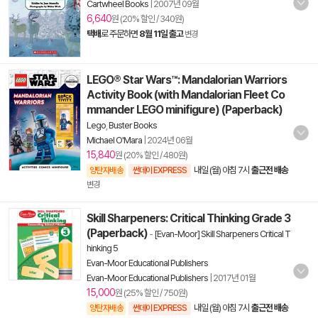
Cartwheel Books
|
2007년 09월
6,640
원 (20% 할인 / 340원)
택배
로 주문하면
8월 11일 출고
변경
LEGO® Star Wars™: Mandalorian Warriors
Activity Book (with Mandalorian Fleet Co
mmander LEGO minifigure) (Paperback)
Lego
,
Buster Books
Michael O'Mara
|
2024년 06월
15,840
원 (20% 할인 / 480원)
내일 (월) 아침 7시
출근전 배송
양탄자배송
썬데이 EXPRESS
변경
Skill Sharpeners: Critical Thinking Grade 3
(Paperback)
-
[Evan-Moor] Skill Sharpeners Critical T
hinking 5
Evan-Moor Educational Publishers
Evan-Moor Educational Publishers
|
2017년 01월
15,000
원 (25% 할인 / 750원)
내일 (월) 아침 7시
출근전 배송
양탄자배송
썬데이 EXPRESS