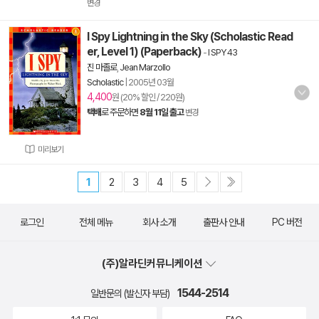
변경
I Spy Lightning in the Sky (Scholastic Read
er, Level 1) (Paperback)
-
I SPY 43
진 마졸로
,
Jean Marzollo
Scholastic
|
2005년 03월
4,400
원 (20% 할인 / 220원)
택배
로 주문하면
8월 11일 출고
변경
미리보기
1
2
3
4
5
로그인
전체 메뉴
회사 소개
출판사 안내
PC 버전
(주)알라딘커뮤니케이션
1544-2514
일반문의 (발신자 부담)