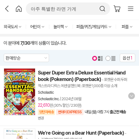
외국도서
어린이
놀이책
퍼즐/퀴즈/게임/카드
퍼즐
이 분야에
7,130
개의 상품이 있습니다.
옵션
1
Super Duper Extra Deluxe Essential Hand
book (Pokemon) (Paperback)
- 포켓몬 수퍼 두퍼
엑스트라 디럭스 에센셜 핸드북 : 포켓몬 1,000종 이상 소개
Scholastic
Scholastic Inc.
|
2024년 08월
22,610
원 (30% 할인 / 230원)
내일 (월) 아침 7시
출근전 배송
양탄자배송
썬데이 EXPRESS
변경
We're Going on a Bear Hunt (Paperback)
-