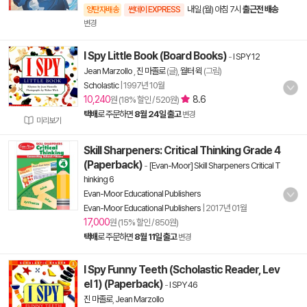
내일 (월) 아침 7시
출근전 배송
양탄자배송
썬데이 EXPRESS
변경
I Spy Little Book (Board Books)
-
I SPY 12
Jean Marzollo
,
진 마졸로
(글),
월터 윅
(그림)
Scholastic
|
1997년 10월
10,240
8.6
원 (18% 할인 / 520원)
택배
로 주문하면
8월 24일 출고
변경
미리보기
Skill Sharpeners: Critical Thinking Grade 4
(Paperback)
-
[Evan-Moor] Skill Sharpeners Critical T
hinking 6
Evan-Moor Educational Publishers
Evan-Moor Educational Publishers
|
2017년 01월
17,000
원 (15% 할인 / 850원)
택배
로 주문하면
8월 11일 출고
변경
I Spy Funny Teeth (Scholastic Reader, Lev
el 1) (Paperback)
-
I SPY 46
진 마졸로
,
Jean Marzollo