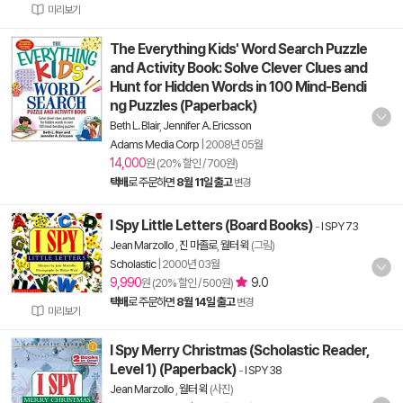
미리보기
The Everything Kids' Word Search Puzzle
and Activity Book: Solve Clever Clues and
Hunt for Hidden Words in 100 Mind-Bendi
ng Puzzles (Paperback)
Beth L. Blair
,
Jennifer A. Ericsson
Adams Media Corp
|
2008년 05월
14,000
원 (20% 할인 / 700원)
택배
로 주문하면
8월 11일 출고
변경
I Spy Little Letters (Board Books)
-
I SPY 73
Jean Marzollo
,
진 마졸로
,
월터 윅
(그림)
Scholastic
|
2000년 03월
9,990
9.0
원 (20% 할인 / 500원)
택배
로 주문하면
8월 14일 출고
변경
미리보기
I Spy Merry Christmas (Scholastic Reader,
Level 1) (Paperback)
-
I SPY 38
Jean Marzollo
,
월터 윅
(사진)