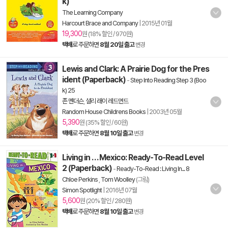
k)
The Learning Company
Harcourt Brace and Company
|
2015년 01월
19,300
원 (18% 할인 / 970원)
택배
로 주문하면
8월 20일 출고
변경
Lewis and Clark: A Prairie Dog for the Pres
ident (Paperback)
-
Step Into Reading Step 3 (Boo
k) 25
존 멘더슨
,
셜리 래이 레드먼드
Random House Childrens Books
|
2003년 05월
5,390
원 (35% 할인 / 60원)
택배
로 주문하면
8월 10일 출고
변경
Living in . . . Mexico: Ready-To-Read Level
2 (Paperback)
-
Ready-To-Read : Living In... 8
Chloe Perkins
,
Tom Woolley
(그림)
Simon Spotlight
|
2016년 07월
5,600
원 (20% 할인 / 280원)
택배
로 주문하면
8월 10일 출고
변경