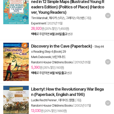
ned in 12 Simple Maps (Illustrated Young R
eaders Edition) (Politics of Place) (Hardco
ver, Young Readers)
Tim Marshall
,
제시카 스미스
,
그레이스 이스턴
(그림)
Experiment
|
2021년 11월
28,920
원 (20% 할인 / 1,450원)
택배
로 주문하면
8월 20일 출고
변경
Discovery in the Cave (Paperback)
-
Step Int
o Reading Step 4 (Book) 29
Mark Dubowski
,
브린 바너드
Random House Childrens Books
|
2010년 05월
5,390
원 (35% 할인 / 60원)
택배
로 주문하면
8월 10일 출고
변경
Liberty!: How the Revolutionary War Bega
n (Paperback, English and 196)
Lucille Recht Penner
,
데이비드 웬첼
(그림)
Random House Childrens Books
|
2002년 07월
13,030
원 (20% 할인 / 660원)