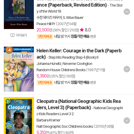
ance (Paperback, Revised Edition)
-
The Stor
y of the World 18
수잔 와이즈 바우어
,
S. Wise Bauer
Peace Hill Pr
|
2007년 04월
20,500
8.0
원 (36% 할인 / 210원)
미리보기
내일 밤 11시
잠들기전 배송
양탄자배송
변경
Helen Keller: Courage in the Dark (Paperb
ack)
-
Step Into Reading Step 4 (Book) 6
Johanna Hurwitz
,
Neverne Covington
Random House Childrens Books
|
1997년 11월
5,390
원 (35% 할인 / 60원)
내일 밤 11시
잠들기전 배송
양탄자배송
변경
Cleopatra (National Geographic Kids Rea
ders, Level 3) (Paperback)
-
National Geographi
c Kids Readers Level 3 2
Barbara Kramer
Natl Geographic Soc Childrens books
|
2015년 08월
5,310
원 (41% 할인 / 60원)