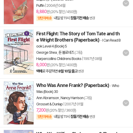
Puffin
|
2004년 04월
8,880
원 (20% 할인 / 450원)
내일 밤 11시
잠들기전 배송
양탄자배송
변경
First Flight: The Story of Tom Tate and th
e Wright Brothers (Paperback)
-
I Can Read B
ook Level 4 (Book) 5
George Shea
,
돈 볼로네즈
(그림)
Harpercollins Childrens Books
|
1997년 08월
8,000
원 (20% 할인 / 400원)
택배
로 주문하면
8월 10일 출고
변경
Who Was Anne Frank? (Paperback)
-
Who
Was (Book) 30
Ann Abramson
,
Nancy Harrison
(그림)
Grosset & Dunlap
|
2007년 01월
7,200
원 (20% 할인 / 360원)
내일 밤 11시
잠들기전 배송
양탄자배송
변경