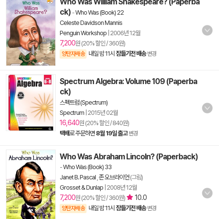
Who Was William Shakespeare? (Paperba
ck)
-
Who Was (Book) 22
Celeste Davidson Mannis
Penguin Workshop
|
2006년 12월
7,200
원 (20% 할인 / 360원)
내일 밤 11시
잠들기전 배송
양탄자배송
변경
Spectrum Algebra: Volume 109 (Paperba
ck)
스펙트럼 (Spectrum)
Spectrum
|
2015년 02월
16,640
원 (20% 할인 / 840원)
택배
로 주문하면
8월 19일 출고
변경
Who Was Abraham Lincoln? (Paperback)
-
Who Was (Book) 33
Janet B. Pascal
,
존 오브라이언
(그림)
Grosset & Dunlap
|
2008년 12월
7,200
10.0
원 (20% 할인 / 360원)
내일 밤 11시
잠들기전 배송
양탄자배송
변경