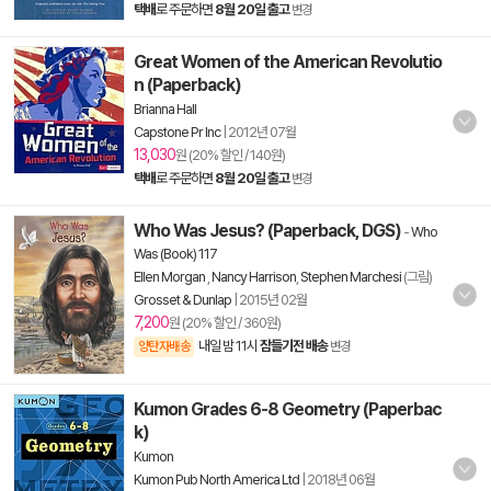
택배
로 주문하면
8월 20일 출고
변경
Great Women of the American Revolutio
n (Paperback)
Brianna Hall
Capstone Pr Inc
|
2012년 07월
13,030
원 (20% 할인 / 140원)
택배
로 주문하면
8월 20일 출고
변경
Who Was Jesus? (Paperback, DGS)
-
Who
Was (Book) 117
Ellen Morgan
,
Nancy Harrison
,
Stephen Marchesi
(그림)
Grosset & Dunlap
|
2015년 02월
7,200
원 (20% 할인 / 360원)
내일 밤 11시
잠들기전 배송
양탄자배송
변경
Kumon Grades 6-8 Geometry (Paperbac
k)
Kumon
Kumon Pub North America Ltd
|
2018년 06월