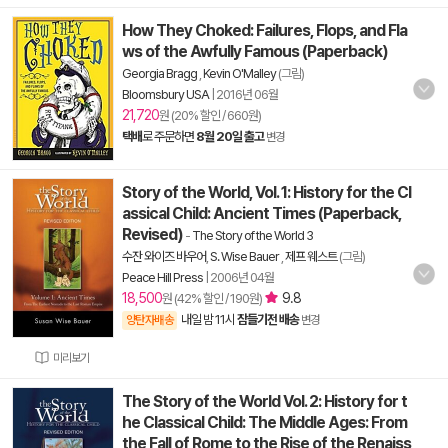
How They Choked: Failures, Flops, and Fla
ws of the Awfully Famous (Paperback)
Georgia Bragg
,
Kevin O'Malley
(그림)
Bloomsbury USA
|
2016년 06월
21,720
원 (20% 할인 / 660원)
택배
로 주문하면
8월 20일 출고
변경
Story of the World, Vol. 1: History for the Cl
assical Child: Ancient Times (Paperback,
Revised)
-
The Story of the World 3
수잔 와이즈 바우어
,
S. Wise Bauer
,
제프 웨스트
(그림)
Peace Hill Press
|
2006년 04월
18,500
9.8
원 (42% 할인 / 190원)
내일 밤 11시
잠들기전 배송
양탄자배송
변경
미리보기
The Story of the World Vol. 2: History for t
he Classical Child: The Middle Ages: From
the Fall of Rome to the Rise of the Renaiss