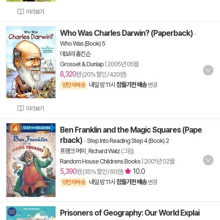
미리보기
Who Was Charles Darwin? (Paperback)
-
Who Was (Book) 5
데보라 홉킨슨
Grosset & Dunlap
|
2005년 05월
8,320
원 (20% 할인 / 420원)
내일 밤 11시
잠들기전 배송
양탄자배송
변경
미리보기
Ben Franklin and the Magic Squares (Pape
rback)
-
Step Into Reading Step 4 (Book) 2
프랭크 머피
,
Richard Walz
(그림)
Random House Childrens Books
|
2001년 02월
5,390
10.0
원 (35% 할인 / 60원)
내일 밤 11시
잠들기전 배송
양탄자배송
변경
Prisoners of Geography: Our World Explai