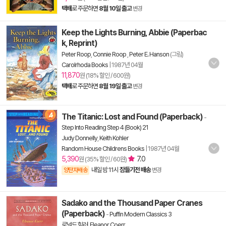
택배
로 주문하면
8월 10일 출고
변경
Keep the Lights Burning, Abbie (Paperbac
k, Reprint)
Peter Roop
,
Connie Roop
,
Peter E. Hanson
(그림)
Carolrhoda Books
|
1987년 04월
11,870
원 (18% 할인 / 600원)
택배
로 주문하면
8월 19일 출고
변경
The Titanic: Lost and Found (Paperback)
-
Step Into Reading Step 4 (Book) 21
Judy Donnelly
,
Keith Kohler
Random House Childrens Books
|
1987년 04월
5,390
7.0
원 (35% 할인 / 60원)
내일 밤 11시
잠들기전 배송
양탄자배송
변경
Sadako and the Thousand Paper Cranes
(Paperback)
-
Puffin Modern Classics 3
로널드 힘러
,
Eleanor Coerr