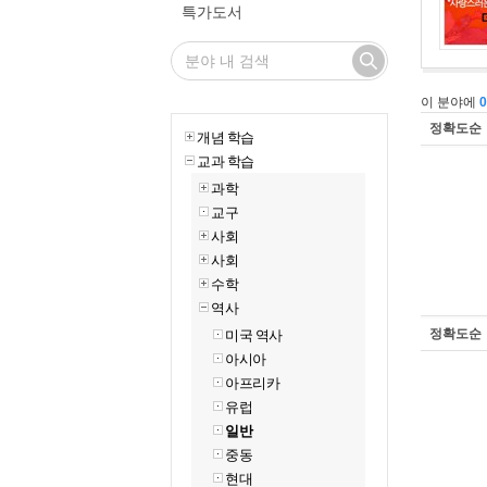
특가도서
이 분야에
정확도순
개념 학습
교과 학습
과학
교구
사회
사회
수학
역사
정확도순
미국 역사
아시아
아프리카
유럽
일반
중동
현대