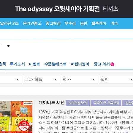
알라딘굿즈
온라인중고
중고매장
우주점
음반
블루레이
커피
서
온책
특가도서
이벤트
수준별베스트
어린이영어
중고 외서
N
Lexile®
5백원부터
기
수준별베스트
중고 외서
데이비드 섀넌
1959년 미국 워싱턴 D.C.에서 태어났습니다. 어렸을 때부
섀넌은 아트센터 디자인 대학에서 미술을 전공했습니다. 그림
스톤 등 다양한 매체에 그림을 그렸습니다. 1999년 《안 돼
니다. 데이비드를 주인공으로 한 다른 그림책과 《줄무늬가