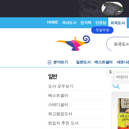
HOME
국내도서
전자책
만권당
외국도서
첫달무료
외국도
분야보기
일본도서
베스트셀러
새로나
일본어입력
일반
도서 모두보기
베스트셀러
스테디셀러
최고평점도서
편집자 추천 도서