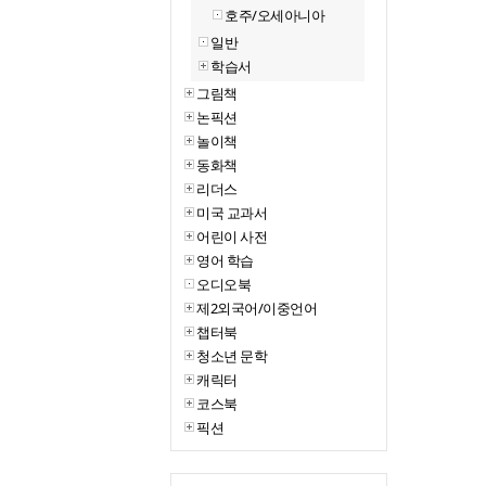
호주/오세아니아
일반
학습서
그림책
논픽션
놀이책
동화책
리더스
미국 교과서
어린이 사전
영어 학습
오디오북
제2외국어/이중언어
챕터북
청소년 문학
캐릭터
코스북
픽션