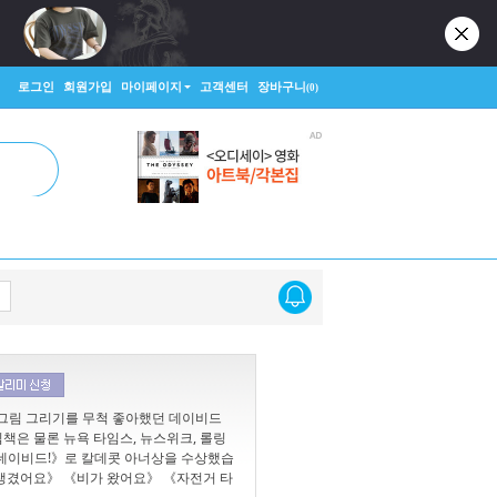
로그인
회원가입
마이페이지
고객센터
장바구니
(0)
터 그림 그리기를 무척 좋아했던 데이비드
책은 물론 뉴욕 타임스, 뉴스위크, 롤링
, 데이비드!》로 칼데콧 아너상을 수상했습
 생겼어요》 《비가 왔어요》 《자전거 타