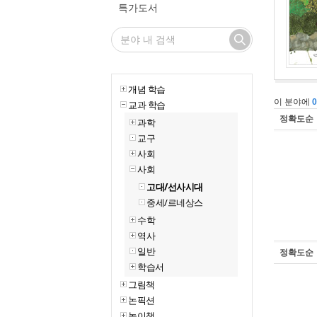
특가도서
개념 학습
이 분야에
교과 학습
정확도순
과학
교구
사회
사회
고대/선사시대
중세/르네상스
수학
역사
일반
정확도순
학습서
그림책
논픽션
놀이책