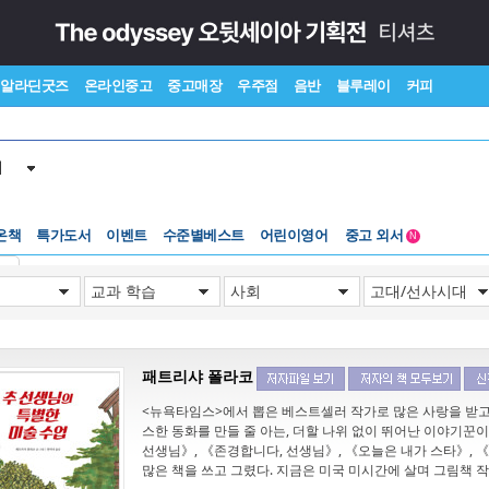
알라딘굿즈
온라인중고
중고매장
우주점
음반
블루레이
커피
서
온책
특가도서
이벤트
수준별베스트
어린이영어
중고 외서
N
Lexile®
5백원부터
기
수준별베스트
중고 외서
패트리샤 폴라코
<뉴욕타임스>에서 뽑은 베스트셀러 작가로 많은 사랑을 받
스한 동화를 만들 줄 아는, 더할 나위 없이 뛰어난 이야기
선생님》, 《존경합니다, 선생님》, 《오늘은 내가 스타》, 
많은 책을 쓰고 그렸다. 지금은 미국 미시간에 살며 그림책 작