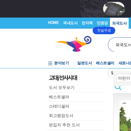
HOME
국내도서
전자책
만권당
외국도서
첫달무료
외국도
분야보기
일본도서
베스트셀러
새로나
일본어입력
고대/선사시대
도서 모두보기
베스트셀러
스테디셀러
최고평점도서
편집자 추천 도서