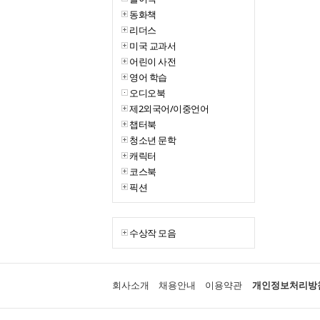
동화책
리더스
미국 교과서
어린이 사전
영어 학습
오디오북
제2외국어/이중언어
챕터북
청소년 문학
캐릭터
코스북
픽션
수상작 모음
회사소개
채용안내
이용약관
개인정보처리방