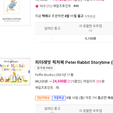
10.0
(
1
) | 세일즈포인트 :
890
지금
택배
로 주문하면
8월 11일 출고
지역변경
이 광활한 우주점
알라딘 중고
(5)
-
5,100원
피터래빗 픽처북 Peter Rabbit Storytime (
정가제
FREE
Puffin Books
| 2021년 11월
24,690원
88,200
원 →
(
할인), 마일리지
원
72%
250
세일즈포인트 :
75
8월 10일 (월) 아침 7시
출근전 배
양탄자배송
주말특급
알라딘 중고
이 광활한 우주점