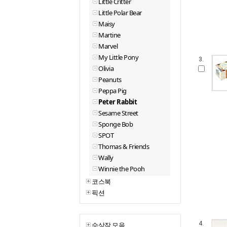
Little Critter
Little Polar Bear
Maisy
Martine
Marvel
My Little Pony
3.
Olivia
Peanuts
Peppa Pig
Peter Rabbit
Sesame Street
Sponge Bob
SPOT
Thomas & Friends
Wally
Winnie the Pooh
코스북
픽션
4.
수상작 모음