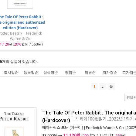
he Tale Of Peter Rabbit :
e original and authorized
edition (Hardcover)
otter, Beatrix | Frederick
Warne & Co
1,120
원(
20%
할인 / 560원)
5
개의 상품이 있습니다.
출시일순
등록일순
상품명순
평점순
리뷰순
저가격순
고가격
1
2
끝
전체
The Tale Of Peter Rabbit : The original 
느리게100권읽기_2022년 1학기 
ㅣ
(Hardcover)
베아트릭스 포터
(지은이) |
Frederick Warne & Co
| 200
11,120원
13,900
원 →
(
할인), 마일리지
원
20%
560