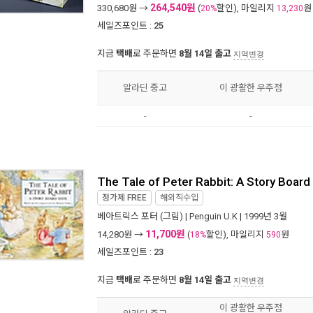
264,540원
330,680
원 →
(
할인), 마일리지
원
20%
13,230
세일즈포인트 :
25
지금
택배
로 주문하면
8월 14일 출고
지역변경
알라딘 중고
이 광활한 우주점
-
-
The Tale of Peter Rabbit: A Story Boar
정가제
FREE
해외직수입
베아트릭스 포터
(그림) |
Penguin U.K
| 1999년 3월
11,700원
14,280
원 →
(
할인), 마일리지
원
18%
590
세일즈포인트 :
23
지금
택배
로 주문하면
8월 14일 출고
지역변경
이 광활한 우주점