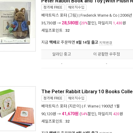
Peter Rabbit Book and Toy [With Plush R
정가제
FREE
해외직수입
베아트릭스 포터
(그림) |
Frederick Warne & Co
| 2006년
28,580원
35,730
원 →
(
할인), 마일리지
원
20%
1,430
세일즈포인트 :
32
지금
택배
로 주문하면
8월 14일 출고
지역변경
알라딘 중고
이 광활한 우주점
-
-
The Peter Rabbit Library 10 Books Colle
정가제
FREE
해외직수입
베아트릭스 포터
(지은이) |
F. Warne
| 1900년 1월
41,670원
90,120
원 →
(
할인), 마일리지
원
54%
420
세일즈포인트 :
32