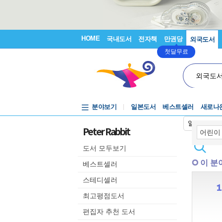
HOME
국내도서
전자책
만권당
외국도서
첫달무료
외국도
분야보기
일본도서
베스트셀러
새로나
일본어입력
Peter Rabbit
도서 모두보기
이 분
베스트셀러
스테디셀러
최고평점도서
편집자 추천 도서