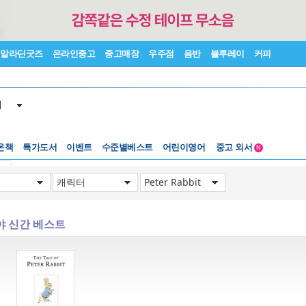
알라딘굿즈
온라인중고
중고매장
우주점
음반
블루레이
커피
서
수준별베스트
중고 외서
온책
특가도서
이벤트
어린이영어
N
Lexile®
5백원부터
수준별베스트
중고 외서
기
야 신간 베스트