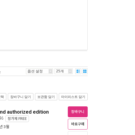
옵션 설정
25개
순
선택
장바구니 담기
보관함 담기
마이리스트 담기
and authorized edition
장바구니
46
정가제
FREE
바로구매
2년 3월