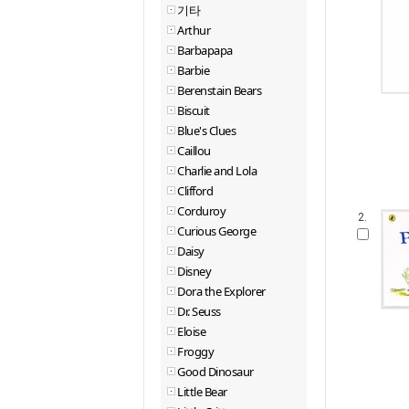
기타
Arthur
Barbapapa
Barbie
Berenstain Bears
Biscuit
Blue's Clues
Caillou
Charlie and Lola
Clifford
Corduroy
2.
Curious George
Daisy
Disney
Dora the Explorer
Dr. Seuss
Eloise
Froggy
Good Dinosaur
Little Bear