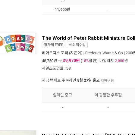
(1)
11,900원
-
The World of Peter Rabbit Miniature Col
정가제
FREE
해외직수입
베아트릭스 포터
(지은이) |
Frederick Warne & Co
| 200
39,970원
48,750
원 →
(
할인), 마일리지
원
18%
2,000
세일즈포인트 :
58
지금
택배
로 주문하면
8월 27일 출고
지역변경
알라딘 중고
이 광활한 우주점
-
-