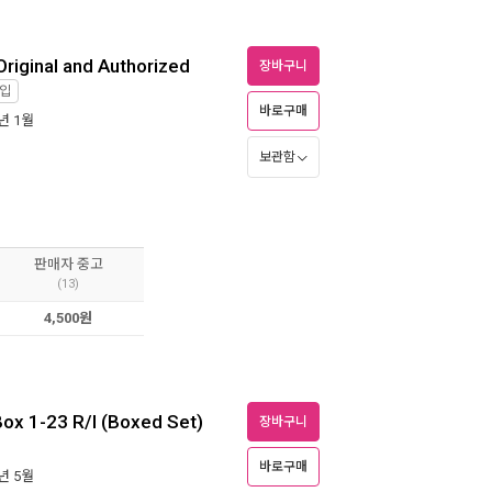
Original and Authorized
장바구니
입
바로구매
7년 1월
보관함
판매자 중고
(13)
4,500원
Box 1-23 R/I (Boxed Set)
장바구니
바로구매
6년 5월