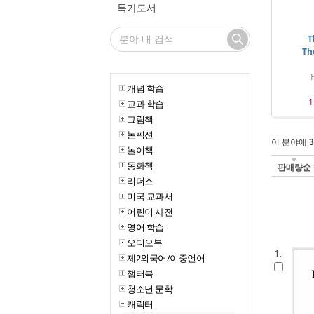
특가도서
T
Th
P
개념 학습
1
교과 학습
그림책
논픽션
이 분야에
3
놀이책
동화책
판매량순
리더스
미국 교과서
어린이 사전
영어 학습
오디오북
1.
제2외국어/이중언어
챕터북
청소년 문학
캐릭터