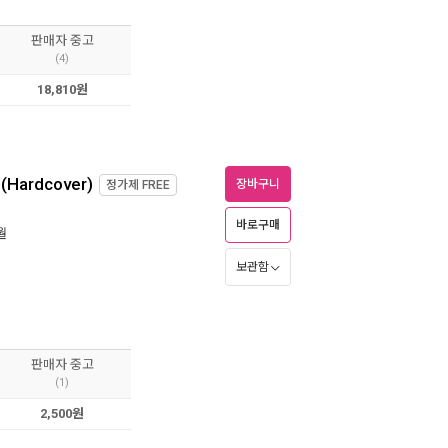
판매자 중고
(4)
18,810원
 (Hardcover)
장바구니
정가제
FREE
바로구매
월
보관함
판매자 중고
(1)
2,500원