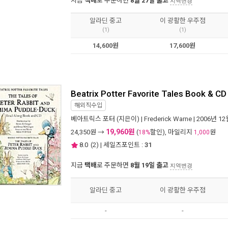
지금
택배
로 주문하면
8월 27일 출고
지역변경
알라딘 중고
이 광활한 우주점
(1)
(1)
14,600원
17,600원
Beatrix Potter Favorite Tales Book & CD
해외직수입
베아트릭스 포터
(지은이) |
Frederick Warne
| 2006년 12
19,960원
24,350
원 →
(
할인), 마일리지
원
18%
1,000
8.0
(
2
) | 세일즈포인트 :
31
지금
택배
로 주문하면
8월 19일 출고
지역변경
알라딘 중고
이 광활한 우주점
-
-