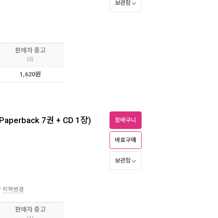
보관함
판매자 중고
(5)
1,620원
Paperback 7권 + CD 1장)
장바구니
바로구매
보관함
송
지역변경
판매자 중고