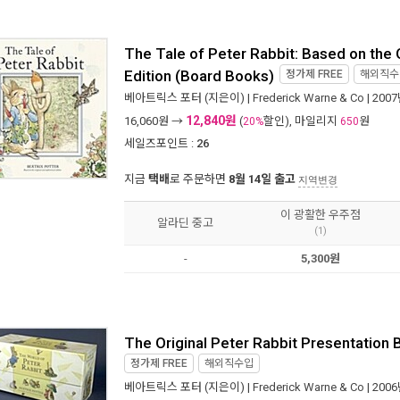
The Tale of Peter Rabbit: Based on the 
Edition (Board Books)
정가제
FREE
해외직수
베아트릭스 포터
(지은이) |
Frederick Warne & Co
| 200
12,840원
16,060
원 →
(
할인), 마일리지
원
20%
650
세일즈포인트 :
26
지금
택배
로 주문하면
8월 14일 출고
지역변경
이 광활한 우주점
알라딘 중고
(1)
-
5,300원
The Original Peter Rabbit Presentation 
정가제
FREE
해외직수입
베아트릭스 포터
(지은이) |
Frederick Warne & Co
| 200