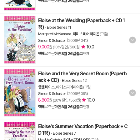
택배
로 주문하면
8월 26일 출고
변경
Eloise at the Wedding (Paperback + CD 1
장)
-
Eloise Series 11
Margaret McNamara
,
타미 스피어 라이온
(그림)
Simon & Schuster
|
2006년 04월
9,000
10.0
원 (10% 할인 / 500원)
택배
로 주문하면
8월 26일 출고
변경
Eloise and the Very Secret Room (Paperb
ack + CD)
-
Eloise Series 12
엘렌 바이스
,
타미 스피어 라이온
(그림)
Simon & Schuster
|
2006년 09월
8,800
10.0
원 (20% 할인 / 550원)
택배
로 주문하면
8월 26일 출고
변경
Eloise's Summer Vacation (Paperback + C
D 1장)
-
Eloise Series 7
Lisa McClatchy
,
타미 스피어 라이온
(그림)