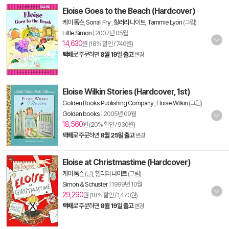
Eloise Goes to the Beach (Hardcover)
케이 톰슨
,
Sonali Fry
,
힐러리 나이트
,
Tammie Lyon
(그림)
Little Simon
|
2007년 05월
14,630
원 (18% 할인 / 740원)
택배
로 주문하면
8월 19일 출고
변경
Eloise Wilkin Stories (Hardcover, 1st)
Golden Books Publishing Company
,
Eloise Wilkin
(그림)
Golden books
|
2005년 09월
18,560
원 (20% 할인 / 930원)
택배
로 주문하면
8월 25일 출고
변경
Eloise at Christmastime (Hardcover)
케이 톰슨
(글),
힐러리 나이트
(그림)
Simon & Schuster
|
1999년 10월
29,290
원 (18% 할인 / 1,470원)
택배
로 주문하면
8월 19일 출고
변경