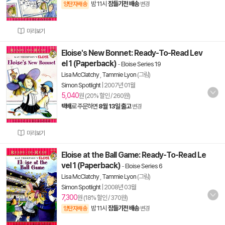
밤 11시
잠들기전 배송
양탄자배송
변경
미리보기
Eloise's New Bonnet: Ready-To-Read Lev
el 1 (Paperback)
-
Eloise Series 19
Lisa McClatchy
,
Tammie Lyon
(그림)
Simon Spotlight
|
2007년 01월
5,040
원 (20% 할인 / 260원)
택배
로 주문하면
8월 13일 출고
변경
미리보기
Eloise at the Ball Game: Ready-To-Read Le
vel 1 (Paperback)
-
Eloise Series 6
Lisa McClatchy
,
Tammie Lyon
(그림)
Simon Spotlight
|
2008년 03월
7,300
원 (18% 할인 / 370원)
밤 11시
잠들기전 배송
양탄자배송
변경