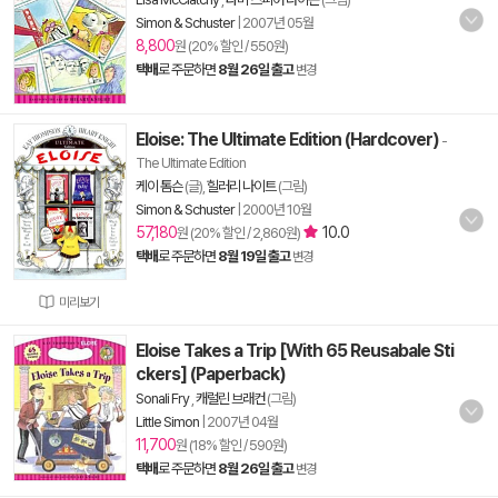
Simon & Schuster
|
2007년 05월
8,800
원 (20% 할인 / 550원)
택배
로 주문하면
8월 26일 출고
변경
Eloise: The Ultimate Edition (Hardcover)
-
The Ultimate Edition
케이 톰슨
(글),
힐러리 나이트
(그림)
Simon & Schuster
|
2000년 10월
57,180
10.0
원 (20% 할인 / 2,860원)
택배
로 주문하면
8월 19일 출고
변경
미리보기
Eloise Takes a Trip [With 65 Reusabale Sti
ckers] (Paperback)
Sonali Fry
,
캐럴린 브래컨
(그림)
Little Simon
|
2007년 04월
11,700
원 (18% 할인 / 590원)
택배
로 주문하면
8월 26일 출고
변경