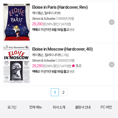
Eloise in Paris (Hardcover, Rev)
케이 톰슨
,
힐러리 나이트
Simon & Schuster
|
1999년 05월
29,290
원 (18% 할인 / 1,470원)
택배
로 주문하면
8월 19일 출고
변경
Eloise in Moscow (Hardcover, 40)
케이 톰슨
,
힐러리 나이트
(그림)
Simon & Schuster
|
2000년 03월
29,290
8.0
원 (18% 할인 / 1,470원)
택배
로 주문하면
8월 19일 출고
변경
1
2
로그인
전체 메뉴
회사 소개
출판사 안내
PC 버전