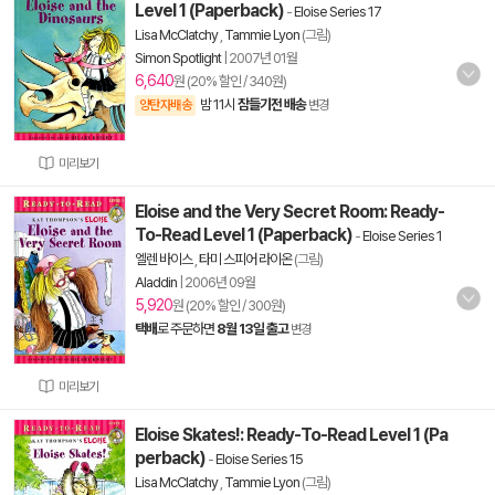
Level 1 (Paperback)
-
Eloise Series 17
Lisa McClatchy
,
Tammie Lyon
(그림)
Simon Spotlight
|
2007년 01월
6,640
원 (20% 할인 / 340원)
밤 11시
잠들기전 배송
양탄자배송
변경
미리보기
Eloise and the Very Secret Room: Ready-
To-Read Level 1 (Paperback)
-
Eloise Series 1
엘렌 바이스
,
타미 스피어 라이온
(그림)
Aladdin
|
2006년 09월
5,920
원 (20% 할인 / 300원)
택배
로 주문하면
8월 13일 출고
변경
미리보기
Eloise Skates!: Ready-To-Read Level 1 (Pa
perback)
-
Eloise Series 15
Lisa McClatchy
,
Tammie Lyon
(그림)