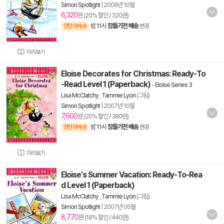
Simon Spotlight
|
2008년 10월
6,320
원 (20% 할인 / 320원)
밤 11시
잠들기전 배송
양탄자배송
변경
미리보기
Eloise Decorates for Christmas: Ready-To
-Read Level 1 (Paperback)
-
Eloise Series 3
Lisa McClatchy
,
Tammie Lyon
(그림)
Simon Spotlight
|
2007년 10월
7,600
원 (20% 할인 / 380원)
밤 11시
잠들기전 배송
양탄자배송
변경
미리보기
Eloise's Summer Vacation: Ready-To-Rea
d Level 1 (Paperback)
Lisa McClatchy
,
Tammie Lyon
(그림)
Simon Spotlight
|
2007년 05월
8,770
원 (18% 할인 / 440원)