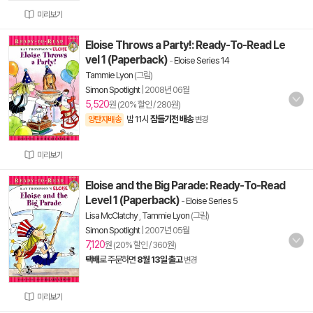
미리보기
Eloise Throws a Party!: Ready-To-Read Le
vel 1 (Paperback)
-
Eloise Series 14
Tammie Lyon
(그림)
Simon Spotlight
|
2008년 06월
5,520
원 (20% 할인 / 280원)
밤 11시
잠들기전 배송
양탄자배송
변경
미리보기
Eloise and the Big Parade: Ready-To-Read
Level 1 (Paperback)
-
Eloise Series 5
Lisa McClatchy
,
Tammie Lyon
(그림)
Simon Spotlight
|
2007년 05월
7,120
원 (20% 할인 / 360원)
택배
로 주문하면
8월 13일 출고
변경
미리보기