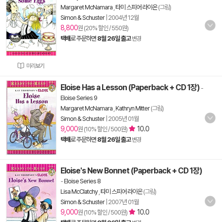
Margaret McNamara
,
타미 스피어 라이온
(그림)
Simon & Schuster
|
2004년 12월
8,800
원 (20% 할인 / 550원)
택배
로 주문하면
8월 26일 출고
변경
미리보기
Eloise Has a Lesson (Paperback + CD 1장)
-
Eloise Series 9
Margaret McNamara
,
Kathryn Mitter
(그림)
Simon & Schuster
|
2005년 01월
9,000
10.0
원 (10% 할인 / 500원)
택배
로 주문하면
8월 26일 출고
변경
Eloise's New Bonnet (Paperback + CD 1장)
-
Eloise Series 8
Lisa McClatchy
,
타미 스피어 라이온
(그림)
Simon & Schuster
|
2007년 01월
9,000
10.0
원 (10% 할인 / 500원)