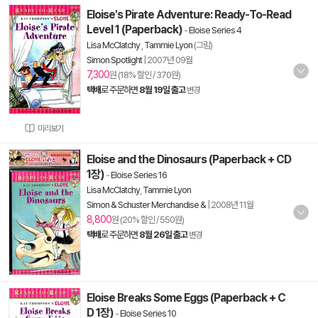
Eloise's Pirate Adventure: Ready-To-Read
Level 1 (Paperback)
-
Eloise Series 4
Lisa McClatchy
,
Tammie Lyon
(그림)
Simon Spotlight
|
2007년 09월
7,300
원 (18% 할인 / 370원)
택배
로 주문하면
8월 19일 출고
변경
미리보기
Eloise and the Dinosaurs (Paperback + CD
1장)
-
Eloise Series 16
Lisa McClatchy
,
Tammie Lyon
Simon & Schuster Merchandise &
|
2008년 11월
8,800
원 (20% 할인 / 550원)
택배
로 주문하면
8월 26일 출고
변경
Eloise Breaks Some Eggs (Paperback + C
D 1장)
-
Eloise Series 10