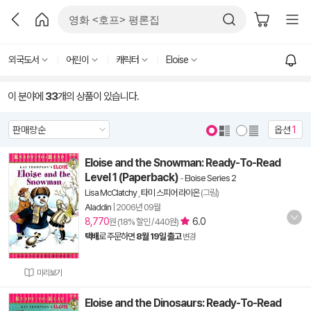
외국도서
어린이
캐릭터
Eloise
이 분야에
33
개의 상품이 있습니다.
옵션
1
Eloise and the Snowman: Ready-To-Read
Level 1 (Paperback)
-
Eloise Series 2
Lisa McClatchy
,
타미 스피어 라이온
(그림)
Aladdin
|
2006년 09월
8,770
6.0
원 (18% 할인 / 440원)
택배
로 주문하면
8월 19일 출고
변경
미리보기
Eloise and the Dinosaurs: Ready-To-Read