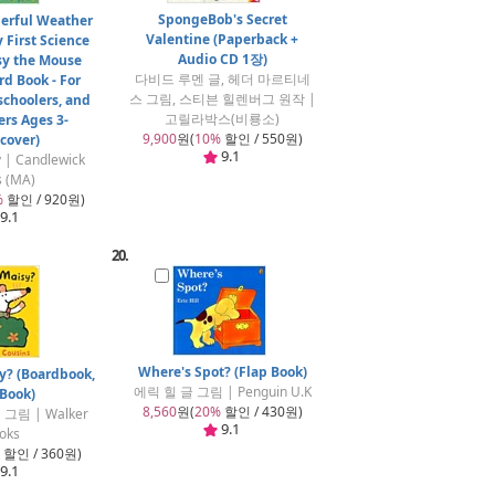
SpongeBob's Secret
erful Weather
Valentine (Paperback +
 First Science
Audio CD 1장)
sy the Mouse
다비드 루멘 글, 헤더 마르티네
d Book - For
스 그림, 스티븐 힐렌버그 원작 |
schoolers, and
고릴라박스(비룡소)
ers Ages 3-
9,900
원(
10%
할인 / 550원)
cover)
9.1
y | Candlewick
s (MA)
%
할인 / 920원)
9.1
20.
Where's Spot? (Flap Book)
y? (Boardbook,
에릭 힐 글 그림 | Penguin U.K
 Book)
8,560
원(
20%
할인 / 430원)
그림 | Walker
9.1
oks
할인 / 360원)
9.1