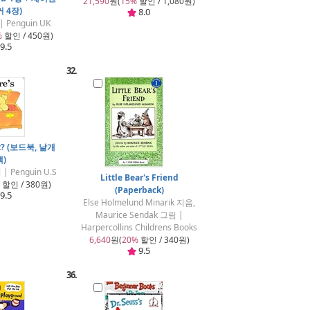
21,590
원(
15%
할인 / 1,080원)
 4장)
8.0
 Penguin UK
%
할인 / 450원)
9.5
32.
ot? (보드북, 날개
책)
 Penguin U.S
Little Bear's Friend
할인 / 380원)
(Paperback)
9.5
Else Holmelund Minarik 지음,
Maurice Sendak 그림 |
Harpercollins Childrens Books
6,640
원(
20%
할인 / 340원)
9.5
36.