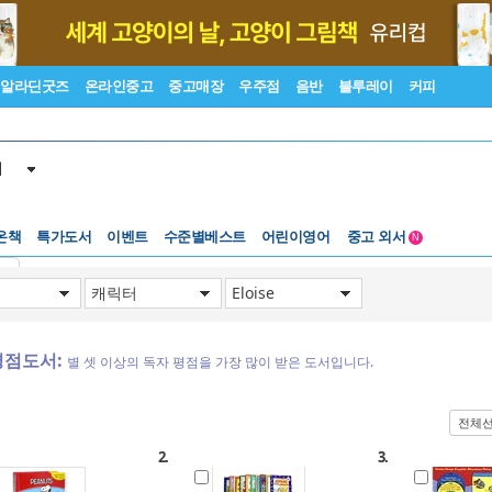
알라딘굿즈
온라인중고
중고매장
우주점
음반
블루레이
커피
서
온책
특가도서
이벤트
수준별베스트
어린이영어
중고 외서
N
Lexile®
5백원부터
기
수준별베스트
중고 외서
평점도서:
별 셋 이상의 독자 평점을 가장 많이 받은 도서입니다.
전체
2.
3.