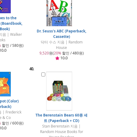
es to the
 (Boardbook,
 Book)
Dr. Seuss's ABC (Paperback,
음 | Walker
Cassette)
oks
닥터 수스 지음 | Random
%
할인 / 580원)
House
10.0
9,520
원(
20%
할인 / 480원)
10.0
40.
pot (Color)
rback)
음 | Frederick
The Berenstain Bears 60종 세
e & Co
트 (Paperback + CD)
%
할인 / 600원)
Stan Berenstain 지음 |
10.0
Random House Books for