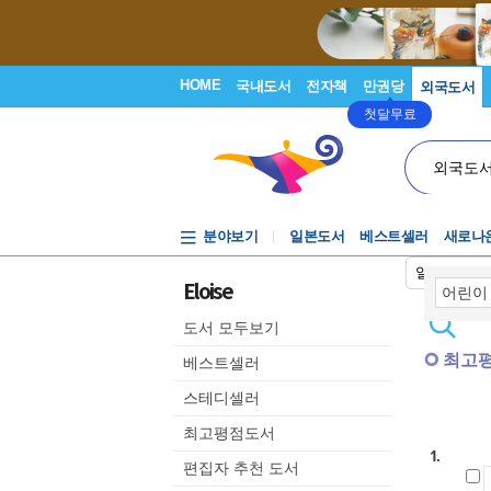
HOME
국내도서
전자책
만권당
외국도서
첫달무료
외국도
분야보기
일본도서
베스트셀러
새로나
일본어입력
Eloise
도서 모두보기
최고
베스트셀러
스테디셀러
최고평점도서
1.
편집자 추천 도서