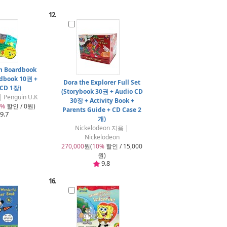
12.
sh Boardbook
rdbook 10권 +
Dora the Explorer Full Set
 CD 1장)
(Storybook 30권 + Audio CD
Penguin U.K
30장 + Activity Book +
0%
할인 / 0원)
Parents Guide + CD Case 2
9.7
개)
Nickelodeon 지음 |
Nickelodeon
270,000
원(
10%
할인 / 15,000
원)
9.8
16.