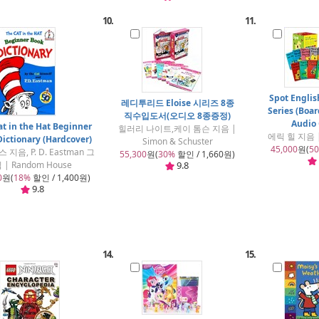
10.
11.
Spot Engli
레디투리드 Eloise 시리즈 8종
Series (Boa
직수입도서(오디오 8종증정)
Audio
at in the Hat Beginner
힐러리 나이트,케이 톰슨 지음 |
에릭 힐 지음 | 
ictionary (Hardcover)
Simon & Schuster
45,000
원(
5
 지음, P. D. Eastman 그
55,300
원(
30%
할인 / 1,660원)
 | Random House
9.8
0
원(
18%
할인 / 1,400원)
9.8
14.
15.