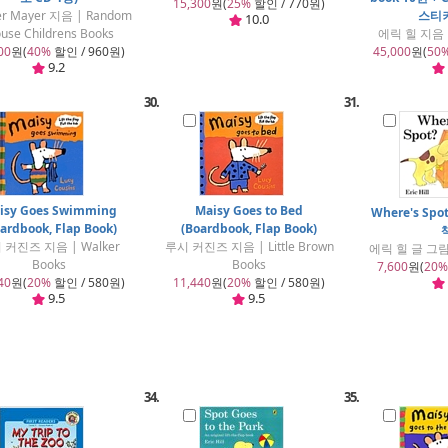
15,300
원(
25%
할인 / 770원)
er Mayer 지음 | Random
스티커
10.0
use Childrens Books
에릭 힐 지음 |
00
원(
40%
할인 / 960원)
45,000
원(
50
9.2
30.
31.
isy Goes Swimming
Maisy Goes to Bed
Where's Sp
ardbook, Flap Book)
(Boardbook, Flap Book)
 커진즈 지음 | Walker
루시 커진즈 지음 | Little Brown
에릭 힐 글 그림 |
Books
Books
7,600
원(
20%
40
원(
20%
할인 / 580원)
11,440
원(
20%
할인 / 580원)
9.5
9.5
34.
35.