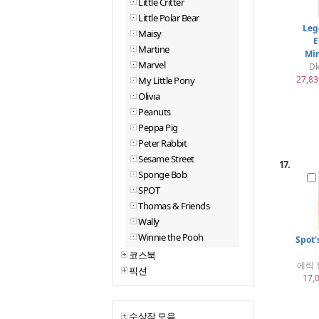
Little Critter
Little Polar Bear
Leg
Maisy
E
Martine
Min
Marvel
Dk
27,83
My Little Pony
Olivia
Peanuts
Peppa Pig
Peter Rabbit
Sesame Street
17.
Sponge Bob
SPOT
Thomas & Friends
Wally
Winnie the Pooh
Spot
코스북
에릭 힐
픽션
17,
수상작 모음