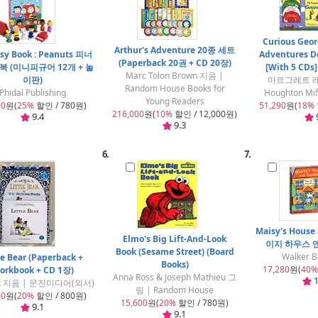
Curious Geo
Arthur's Adventure 20종 세트
sy Book : Peanuts 피너
Adventures De
(Paperback 20권 + CD 20장)
북 (미니피규어 12개 + 놀
[With 5 CDs]
Marc Tolon Brown 지음 |
이판)
마르그레트 레
Random House Books for
Phidal Publishing
Houghton Mif
Young Readers
00
원(
25%
할인 / 780원)
51,290
원(
18%
216,000
원(
10%
할인 / 12,000원)
9.4
9.3
6.
7.
Maisy's House
Elmo's Big Lift-And-Look
이지 하우스 
Book (Sesame Street) (Board
Walker B
le Bear (Paperback +
Books)
17,280
원(
40%
orkbook + CD 1장)
Anna Ross & Joseph Mathieu 그
1
ik 지음 | 문진미디어(외서)
림 | Random House
00
원(
20%
할인 / 800원)
15,600
원(
20%
할인 / 780원)
9.1
9.1