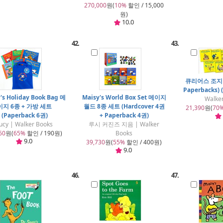
270,000
원(
10%
할인 / 15,000
원)
10.0
42.
43.
큐리어스 조지 
Paperbacks) 
's Holiday Book Bag 메
Maisy's World Box Set 메이지
Walke
이지 6종 + 가방 세트
월드 8종 세트 (Hardcover 4권
21,390
원(
70
(Paperback 6권)
+ Paperback 4권)
ucy | Walker Books
루시 커진즈 지음 | Walker
60
원(
65%
할인 / 190원)
Books
9.0
39,730
원(
55%
할인 / 400원)
9.0
46.
47.