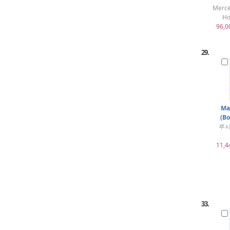
Merc
Ho
96,0
29.
Ma
(Bo
루시
11,4
33.