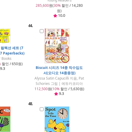
Young Readers
285,600
원(
30%
할인 / 14,280
원)
10.0
44.
컬렉션 세트 (7
(7 Paperbacks)
r Books
%
할인 / 650원)
Biscuit 시리즈 14종 직수입도
9.3
서(오디오 14종증정)
Alyssa Satin Capucilli 지음, Pat
Schories 그림 | 에듀카코리아
112,500
원(
10%
할인 / 5,630원)
9.3
48.