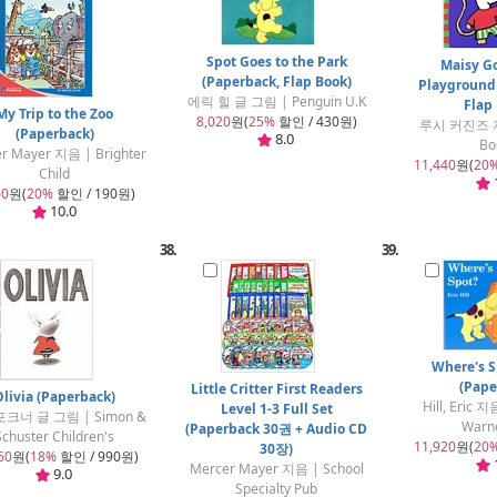
Spot Goes to the Park
Maisy Go
(Paperback, Flap Book)
Playground
에릭 힐 글 그림 | Penguin U.K
Flap
My Trip to the Zoo
8,020
원(
25%
할인 / 430원)
루시 커진즈 지
(Paperback)
8.0
Bo
r Mayer 지음 | Brighter
11,440
원(
20
Child
60
원(
20%
할인 / 190원)
10.0
38.
39.
Where's S
(Pape
Little Critter First Readers
Olivia (Paperback)
Hill, Eric 지
Level 1-3 Full Set
크너 글 그림 | Simon &
Warn
(Paperback 30권 + Audio CD
Schuster Children's
11,920
원(
20
30장)
60
원(
18%
할인 / 990원)
Mercer Mayer 지음 | School
9.0
Specialty Pub