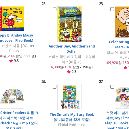
22.
23.
ppy Birthday Maisy
ardcover, Flap Book)
Celebrating
 커진즈 지음 | Walker
Another Day, Another Sand
Years (H
Books
Dollar
찰스 M. 슐츠 지
40
원(
20%
할인 / 580원)
스티븐 힐렌버그 원작 | 고릴라
McMe
9.3
박스(비룡소)
109,920
원(
18
6,300
원(
10%
할인 / 350원)
9.3
26.
27.
e Critter Readers 리틀 크
스팟 아기 날개
The Smurfs My Busy Book
터 리더스북 16종 세트
세트) My First
(미니피규어 12개 포함)
erback 16권 + mp3 오디
Flap 10 Books
Phidal Publishing
오 CD 4장)
book 10권 +