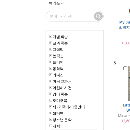
특가도서
My Bu
츠 비지
개념 학습
교과 학습
15,6
그림책
논픽션
놀이책
5.
동화책
리더스
미국 교과서
어린이 사전
영어 학습
오디오북
Litt
제2외국어/이중언어
W
챕터북
Minar
청소년 문학
12,8
캐릭터