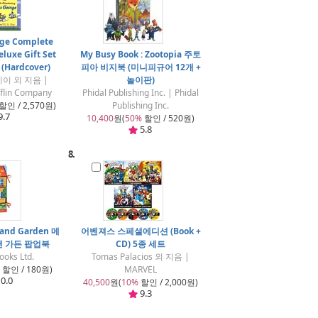
rge Complete
luxe Gift Set
My Busy Book : Zootopia 주토
 (Hardcover)
피아 비지북 (미니피규어 12개 +
이 외 지음 |
놀이판)
flin Company
Phidal Publishing Inc. | Phidal
할인 / 2,570원)
Publishing Inc.
9.7
10,400
원(
50%
할인 / 520원)
5.8
8.
 and Garden 메
어벤져스 스페셜에디션 (Book +
앤 가든 팝업북
CD) 5종 세트
ooks Ltd.
Tomas Palacios 외 지음 |
할인 / 180원)
MARVEL
0.0
40,500
원(
10%
할인 / 2,000원)
9.3