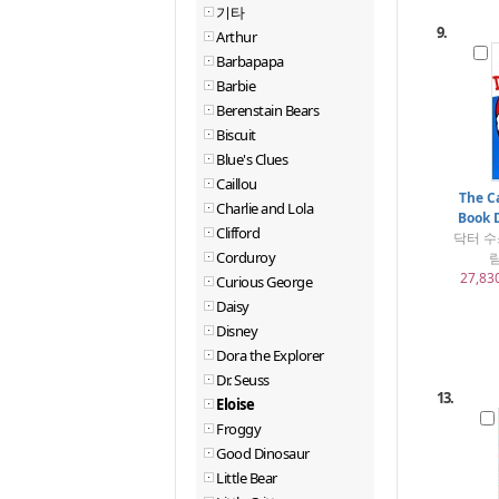
기타
9.
Arthur
Barbapapa
Barbie
Berenstain Bears
Biscuit
Blue's Clues
Caillou
The C
Charlie and Lola
Book D
Clifford
닥터 수스
Corduroy
림
27,83
Curious George
Daisy
Disney
Dora the Explorer
Dr. Seuss
13.
Eloise
Froggy
Good Dinosaur
Little Bear