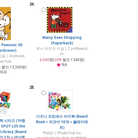
24.
Maisy Goes Shopping
(Paperback)
 Peanuts: 60
루시 커진즈 지음 | Candlewick
ardcover)
Pr
음 | Andrews
6,640
원(
20%
할인 / 340원)
el Pub
9.6
%
할인 / 5,500원)
10.0
28.
디즈니 프린세스 비지북 (Board
책 시리즈 (10종
Book + 피규어 10개 + 플레이매
 SPOT Lift the
트)
 Library (Board
Phidal | Phidal Pub Inc
 CD 1장 + 세이펜