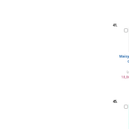
41.
Maisy
L
18,8
45.