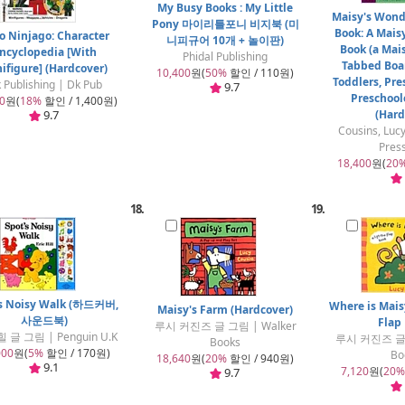
My Busy Books : My Little
Maisy's Wond
Pony 마이리틀포니 비지북 (미
Book: A Maisy
o Ninjago: Character
니피규어 10개 + 놀이판)
Book (a Mai
ncyclopedia [With
Phidal Publishing
Tabbed Boar
ifigure] (Hardcover)
10,400
원(
50%
할인 / 110원)
Toddlers, Pre
 Publishing | Dk Pub
9.7
Preschool
0
원(
18%
할인 / 1,400원)
9.7
(Hard
Cousins, Luc
Pres
18,400
원(
20
18.
19.
's Noisy Walk (하드커버,
Where is Mais
Maisy's Farm (Hardcover)
사운드북)
Flap
루시 커진즈 글 그림 | Walker
 글 그림 | Penguin U.K
루시 커진즈 글 
Books
000
원(
5%
할인 / 170원)
Bo
18,640
원(
20%
할인 / 940원)
9.1
7,120
원(
20%
9.7