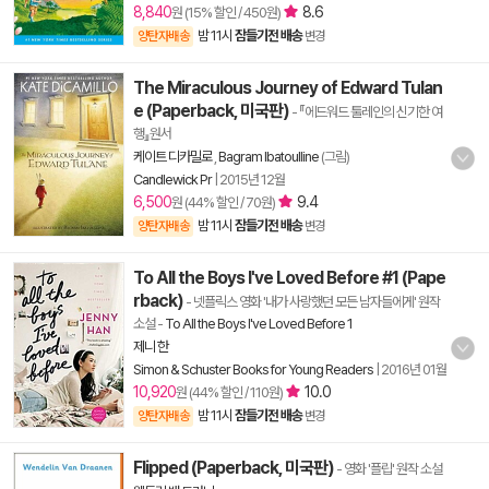
8,840
8.6
원 (15% 할인 / 450원)
밤 11시
잠들기전 배송
양탄자배송
변경
The Miraculous Journey of Edward Tulan
e (Paperback, 미국판)
- 『에드워드 툴레인의 신기한 여
행』원서
케이트 디카밀로
,
Bagram Ibatoulline
(그림)
Candlewick Pr
|
2015년 12월
6,500
9.4
원 (44% 할인 / 70원)
밤 11시
잠들기전 배송
양탄자배송
변경
To All the Boys I've Loved Before #1 (Pape
rback)
- 넷플릭스 영화 '내가 사랑했던 모든 남자들에게' 원작
소설
-
To All the Boys I've Loved Before 1
제니 한
Simon & Schuster Books for Young Readers
|
2016년 01월
10,920
10.0
원 (44% 할인 / 110원)
밤 11시
잠들기전 배송
양탄자배송
변경
Flipped (Paperback, 미국판)
- 영화 '플립' 원작 소설