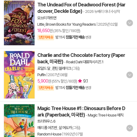
The Undead Fox of Deadwood Forest (Har
dcover, Deckle Edge)
- 2026 뉴베리 아너 수상작
오브리 하트먼
Little, Brown Books for Young Readers
|
2025년 02월
18,650
원 (35% 할인 / 190원)
밤 11시
잠들기전 배송
양탄자배송
변경
Charlie and the Chocolate Factory (Paper
back, 미국판)
-
Roald Dahl 대표작시리즈 1
로알드 달
,
퀸틴 블레이크
(그림)
Puffin
|
2007년 08월
5,900
9.1
원 (55% 할인 / 60원)
밤 11시
잠들기전 배송
양탄자배송
변경
Magic Tree House #1 : Dinosaurs Before D
ark (Paperback, 미국판)
-
Magic Tree House 매직
트리하우스 6
메리 폽 어즈번
,
살 머도카
(그림)
Random House
|
1992년 07월