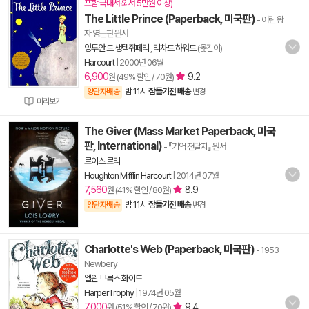
포함 국내서·외서 5만원 이상)
The Little Prince (Paperback, 미국판)
- 어린 왕
자 영문판 원서
앙투안 드 생텍쥐페리
,
리차드 하워드
(옮긴이)
Harcourt
|
2000년 06월
6,900
9.2
원 (49% 할인 / 70원)
밤 11시
잠들기전 배송
양탄자배송
변경
미리보기
The Giver (Mass Market Paperback, 미국
판, International)
- 『기억 전달자』 원서
로이스 로리
Houghton Mifflin Harcourt
|
2014년 07월
7,560
8.9
원 (41% 할인 / 80원)
밤 11시
잠들기전 배송
양탄자배송
변경
Charlotte's Web (Paperback, 미국판)
- 1953
Newbery
엘윈 브룩스 화이트
HarperTrophy
|
1974년 05월
7,000
9.4
원 (51% 할인 / 70원)