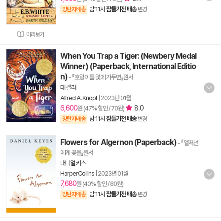
밤 11시
잠들기전 배송
양탄자배송
변경
미리보기
When You Trap a Tiger: (Newbery Medal
Winner) (Paperback, International Editio
n)
- 『호랑이를 덫에 가두면』원서
태 켈러
Alfred A. Knopf
|
2023년 01월
6,600
8.0
원 (47% 할인 / 70원)
밤 11시
잠들기전 배송
양탄자배송
변경
Flowers for Algernon (Paperback)
- 『앨저넌
에게 꽃을』원서
대니얼 키스
HarperCollins
|
2023년 01월
7,680
원 (40% 할인 / 80원)
밤 11시
잠들기전 배송
양탄자배송
변경