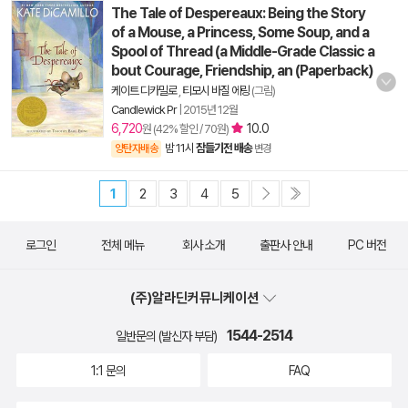
The Tale of Despereaux: Being the Story
of a Mouse, a Princess, Some Soup, and a
Spool of Thread (a Middle-Grade Classic a
bout Courage, Friendship, an (Paperback)
케이트 디카밀로
,
티모시 바질 에링
(그림)
Candlewick Pr
|
2015년 12월
6,720
10.0
원 (42% 할인 / 70원)
밤 11시
잠들기전 배송
양탄자배송
변경
1
2
3
4
5
로그인
전체 메뉴
회사 소개
출판사 안내
PC 버전
(주)알라딘커뮤니케이션
1544-2514
일반문의 (발신자 부담)
1:1 문의
FAQ