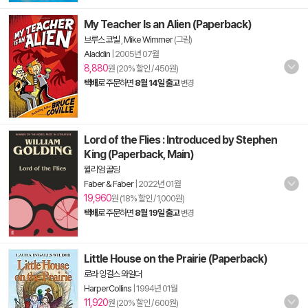
My Teacher Is an Alien (Paperback)
브루스 코빌
,
Mike Wimmer
(그림)
Aladdin
|
2005년 07월
8,880
원 (20% 할인 / 450원)
택배
로 주문하면
8월 14일 출고
변경
Lord of the Flies : Introduced by Stephen
King (Paperback, Main)
윌리엄 골딩
Faber & Faber
|
2022년 01월
19,960
원 (18% 할인 / 1,000원)
택배
로 주문하면
8월 19일 출고
변경
Little House on the Prairie (Paperback)
로라 잉걸스 와일더
HarperCollins
|
1994년 01월
11,920
원 (20% 할인 / 600원)