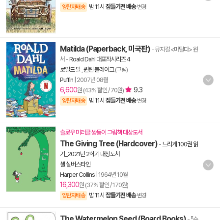
밤 11시
잠들기전 배송
양탄자배송
변경
Matilda (Paperback, 미국판)
- 뮤지컬 <마틸다> 원
서
-
Roald Dahl 대표작시리즈 4
로알드 달
,
퀸틴 블레이크
(그림)
Puffin
|
2007년 08월
6,600
9.3
원 (43% 할인 / 70원)
밤 11시
잠들기전 배송
양탄자배송
변경
슬로우 미러클 쌍둥이 그림책 대상도서
The Giving Tree (Hardcover)
-
느리게 100권 읽
기_2021년 2학기 대상도서
셸 실버스타인
Harper Collins
|
1964년 10월
16,300
원 (37% 할인 / 170원)
밤 11시
잠들기전 배송
양탄자배송
변경
The Watermelon Seed (Board Books)
- 『수