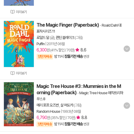
미리보기
The Magic Finger (Paperback)
-
Roald Dahl 대
표작시리즈 11
로알드 달
(글),
퀸틴 블레이크
(그림)
Puffin
|
2011년 06월
6,300
8.6
원 (41% 할인 / 70원)
밤 11시
잠들기전 배송
양탄자배송
변경
미리보기
Magic Tree House #3 : Mummies in the M
orning (Paperback)
-
Magic Tree House 매직트리하
우스 8
메리 포프 오즈번
,
살 머도카
(그림)
Random House
|
1993년 08월
6,790
8.8
원 (35% 할인 / 70원)
밤 11시
잠들기전 배송
양탄자배송
변경