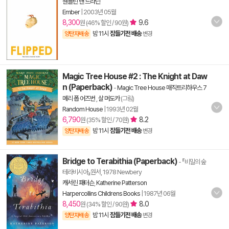
웬들린 밴 드라닌
Ember
|
2003년 05월
8,300
9.6
원 (46% 할인 / 90원)
밤 11시
잠들기전 배송
양탄자배송
변경
Magic Tree House #2 : The Knight at Daw
n (Paperback)
-
Magic Tree House 매직트리하우스 7
메리 폽 어즈번
,
살 머도카
(그림)
Random House
|
1993년 02월
6,790
8.2
원 (35% 할인 / 70원)
밤 11시
잠들기전 배송
양탄자배송
변경
Bridge to Terabithia (Paperback)
- 『비밀의 숲
테라비시아』원서, 1978 Newbery
캐서린 패터슨
,
Katherine Patterson
Harpercollins Childrens Books
|
1987년 06월
8,450
8.0
원 (34% 할인 / 90원)
밤 11시
잠들기전 배송
양탄자배송
변경