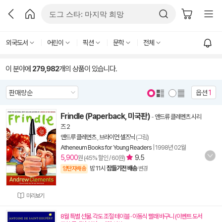
외국도서
어린이
픽션
문학
전체
이 분야에
279,982
개의 상품이 있습니다.
옵션
1
Frindle (Paperback, 미국판)
-
앤드류 클레멘츠 시리
즈 2
앤드루 클레먼츠
,
브라이언 셀즈닉
(그림)
Atheneum Books for Young Readers
|
1998년 02월
5,900
9.5
원 (45% 할인 / 60원)
밤 11시
잠들기전 배송
양탄자배송
변경
미리보기
8월 특별 선물. 각도 조절 테이블 · 이동식 빨래 바구니 (이벤트 도서