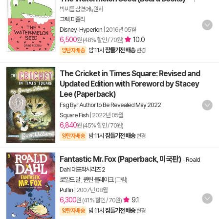
박씨를 삼켰어!』원서
그렉 피졸리
Disney-Hyperion
|
2016년 05월
6,500
10.0
원 (48% 할인 / 70원)
밤 11시
잠들기전 배송
양탄자배송
변경
The Cricket in Times Square: Revised and
Updated Edition with Foreword by Stacey
Lee (Paperback)
Fsg Byr Author to Be Revealed May 2022
Square Fish
|
2022년 05월
6,840
원 (45% 할인 / 70원)
밤 11시
잠들기전 배송
양탄자배송
변경
Fantastic Mr. Fox (Paperback, 미국판)
-
Roald
Dahl 대표작시리즈 2
로알드 달
,
퀸틴 블레이크
(그림)
Puffin
|
2007년 08월
6,300
9.1
원 (41% 할인 / 70원)
밤 11시
잠들기전 배송
양탄자배송
변경